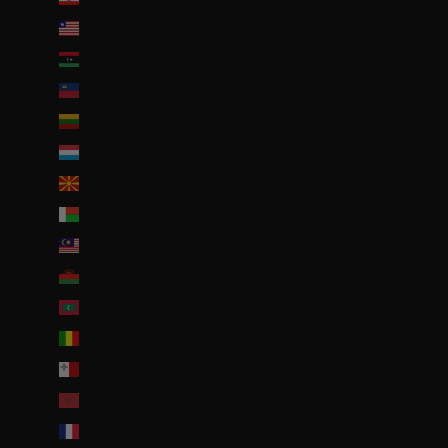
Liberia (EUR €)
Libye (EUR €)
Liechtenstein (CHF CHF)
Lituanie (EUR €)
Luxembourg (EUR €)
Macédoine du Nord (MKD ден)
Madagascar (EUR €)
Malaisie (EUR €)
Malawi (EUR €)
Maldives (MVR MVR)
Mali (EUR €)
Malte (EUR €)
Maroc (EUR €)
Martinique (EUR €)