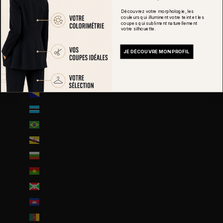
Belize (EUR €)
Découvrez votre morphologie, les
Bénin (EUR €)
couleurs qui illuminent votre teint et les
coupes qui subliment naturellement
votre silhouette.
Bermudes (USD $)
Bhoutan (EUR €)
JE DÉCOUVRE MON PROFIL
Biélorussie (EUR €)
Bolivie (BOB Bs.)
Bosnie-Herzégovine (BAM КМ)
Botswana (EUR €)
Brésil (EUR €)
Brunei (BND $)
Bulgarie (EUR €)
Burkina Faso (EUR €)
Burundi (BIF Fr)
Cambodge (EUR €)
Cameroun (XAF CFA)