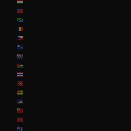
Tadjikistan (TJS ЅМ)
Taïwan (TWD $)
Tanzanie (TZS Sh)
Tchad (XAF CFA)
Tchéquie (CZK Kč)
Terres australes françaises (EUR €)
Territoire britannique de l’océan Indien (USD $)
Territoires palestiniens (ILS ₪)
Thaïlande (THB ฿)
Timor oriental (USD $)
Togo (EUR €)
Tokelau (NZD $)
Tonga (TOP T$)
Trinité-et-Tobago (TTD $)
Tristan da Cunha (GBP £)