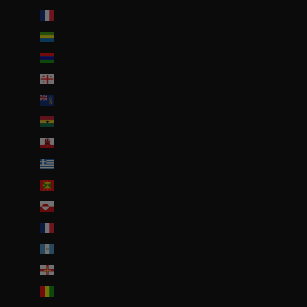
France (EUR €)
Gabon (EUR €)
Gambie (GMD D)
Géorgie (EUR €)
Géorgie du Sud-et-les Îles Sandwich du Sud (GBP £)
Ghana (EUR €)
Gibraltar (GBP £)
Grèce (EUR €)
Grenade (XCD $)
Groenland (DKK kr.)
Guadeloupe (EUR €)
Guatemala (GTQ Q)
Guernesey (GBP £)
Guinée (GNF Fr)