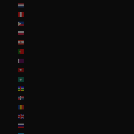
Pays-Bas caribéens (USD $)
Pérou (PEN S/)
Philippines (PHP ₱)
Pologne (PLN zł)
Polynésie française (EUR €)
Portugal (EUR €)
Qatar (QAR ر.ق)
R.A.S. chinoise de Hong Kong (HKD $)
R.A.S. chinoise de Macao (EUR €)
République centrafricaine (XAF CFA)
République dominicaine (DOP $)
Roumanie (RON Lei)
Royaume-Uni (GBP £)
Russie (EUR €)