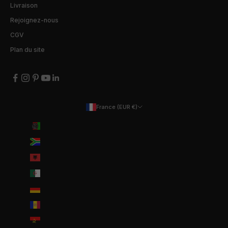
Livraison
Rejoignez-nous
CGV
Plan du site
France (EUR €)
Pays
Afghanistan (EUR €)
Afrique du Sud (EUR €)
Albanie (ALL L)
Algérie (DZD د.ج)
Allemagne (EUR €)
Andorre (EUR €)
Angola (EUR €)