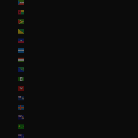
Guinée équatoriale (XAF CFA)
Guinée-Bissau (EUR €)
Guyana (GYD $)
Guyane française (EUR €)
Haïti (EUR €)
Honduras (HNL L)
Hongrie (HUF Ft)
Île Christmas (AUD $)
Île Norfolk (AUD $)
Île de Man (GBP £)
Île de l’Ascension (SHP £)
Îles Åland (EUR €)
Îles Caïmans (KYD $)
Îles Cocos (AUD $)
Îles Cook (NZD $)