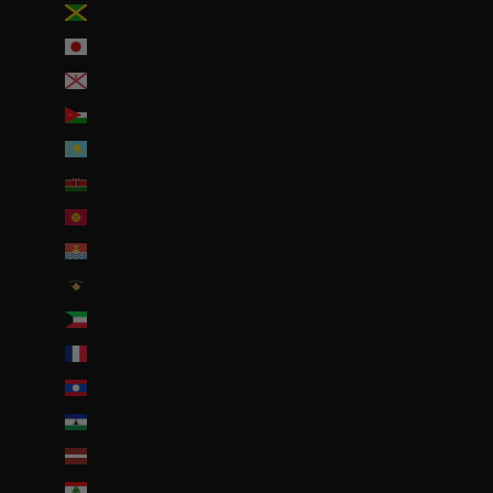
Jamaïque (JMD $)
Japon (JPY ¥)
Jersey (EUR €)
Jordanie (EUR €)
Kazakhstan (EUR €)
Kenya (KES KSh)
Kirghizstan (EUR €)
Kiribati (EUR €)
Kosovo (EUR €)
Koweït (EUR €)
La Réunion (EUR €)
Laos (LAK ₭)
Lesotho (EUR €)
Lettonie (EUR €)
Liban (EUR €)