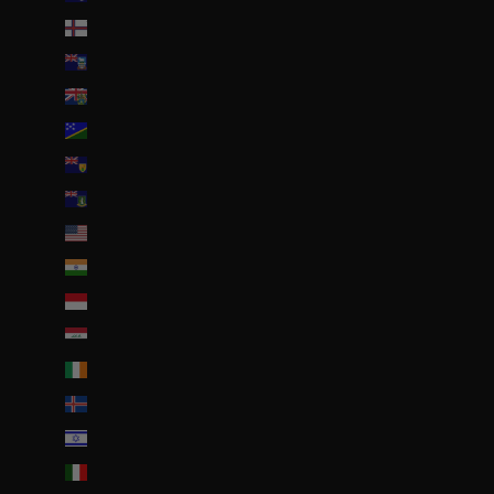
Îles Féroé (DKK kr.)
Îles Malouines (FKP £)
Îles Pitcairn (NZD $)
Îles Salomon (SBD $)
Îles Turques-et-Caïques (USD $)
Îles Vierges britanniques (USD $)
Îles mineures éloignées des États-Unis (USD $)
Inde (EUR €)
Indonésie (IDR Rp)
Irak (EUR €)
Irlande (EUR €)
Islande (ISK kr)
Israël (ILS ₪)
Italie (EUR €)