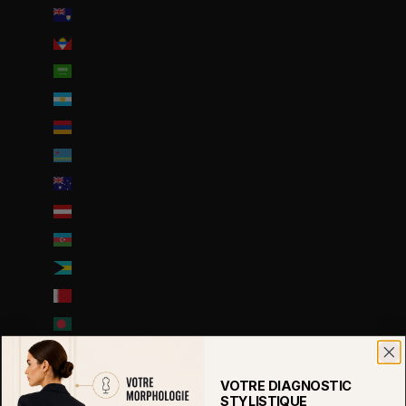
Anguilla (XCD $)
Antigua-et-Barbuda (XCD $)
Arabie saoudite (SAR ر.س)
Argentine (EUR €)
Arménie (EUR €)
Aruba (AWG ƒ)
Australie (AUD $)
Autriche (EUR €)
Azerbaïdjan (EUR €)
Bahamas (BSD $)
Bahreïn (EUR €)
Bangladesh (EUR €)
Barbade (BBD $)
Belgique (EUR €)
VOTRE DIAGNOSTIC
STYLISTIQUE