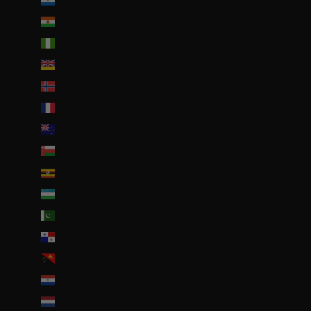
Nicaragua (NIO C$)
Niger (EUR €)
Nigeria (EUR €)
Niue (NZD $)
Norvège (EUR €)
Nouvelle-Calédonie (EUR €)
Nouvelle-Zélande (NZD $)
Oman (EUR €)
Ouganda (EUR €)
Ouzbékistan (EUR €)
Pakistan (EUR €)
Panama (USD $)
Papouasie-Nouvelle-Guinée (PGK K)
Paraguay (PYG ₲)
Pays-Bas (EUR €)