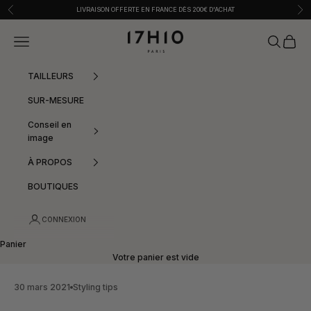
Passer au contenu
Précédent
Sui
LIVRAISON OFFERTE EN FRANCE DÈS 200€ D'ACHAT
17h10
Menu
Recherche
Panier
TAILLEURS
SUR-MESURE
Conseil en
image
À PROPOS
BOUTIQUES
CONNEXION
Panier
Votre panier est vide
30 mars 2021
Styling tips