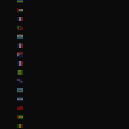
Rwanda (EUR €)
Sahara occidental (EUR €)
Saint-Barthélemy (EUR €)
Saint-Christophe-et-Niévès (XCD $)
Saint-Marin (EUR €)
Saint-Martin (EUR €)
Saint-Martin (partie néerlandaise) (ANG ƒ)
Saint-Pierre-et-Miquelon (EUR €)
Saint-Vincent-et-les Grenadines (XCD $)
Sainte-Hélène (SHP £)
Sainte-Lucie (XCD $)
Salvador (USD $)
Samoa (WST T)
Sao Tomé-et-Principe (EUR €)
Sénégal (EUR €)