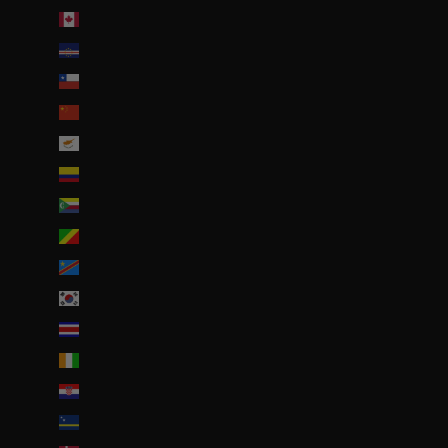
Canada (CAD $)
Cap-Vert (CVE $)
Chili (EUR €)
Chine (EUR €)
Chypre (EUR €)
Colombie (EUR €)
Comores (KMF Fr)
Congo-Brazzaville (XAF CFA)
Congo-Kinshasa (CDF Fr)
Corée du Sud (KRW ₩)
Costa Rica (CRC ₡)
Côte d’Ivoire (EUR €)
Croatie (EUR €)
Curaçao (ANG ƒ)