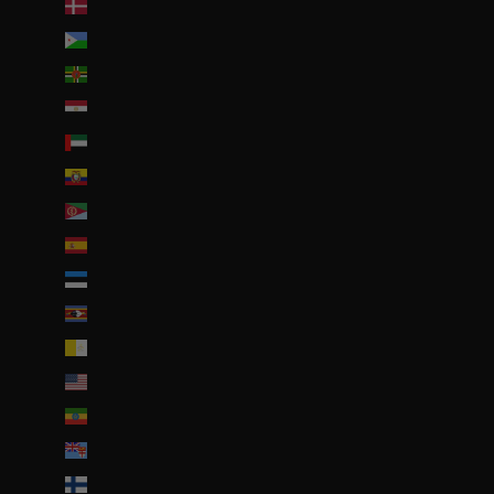
Danemark (DKK kr.)
Djibouti (DJF Fdj)
Dominique (XCD $)
Égypte (EGP ج.م)
Émirats arabes unis (AED د.إ)
Équateur (USD $)
Érythrée (EUR €)
Espagne (EUR €)
Estonie (EUR €)
Eswatini (EUR €)
État de la Cité du Vatican (EUR €)
États-Unis (USD $)
Éthiopie (ETB Br)
Fidji (FJD $)
Finlande (EUR €)