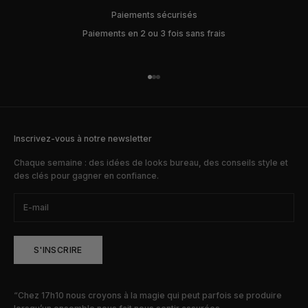
Paiements sécurisés
Paiements en 2 ou 3 fois sans frais
Aller à l'élément 1
Aller à l'élément 2
Aller à l'élément 3
Inscrivez-vous à notre newsletter
Chaque semaine : des idées de looks bureau, des conseils style et
des clés pour gagner en confiance.
S'INSCRIRE
“Chez 17h10 nous croyons à la magie qui peut parfois se produire