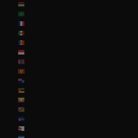
Maurice (MUR ₨)
Mauritanie (EUR €)
Mayotte (EUR €)
Mexique (EUR €)
Moldavie (MDL L)
Monaco (EUR €)
Mongolie (MNT ₮)
Monténégro (EUR €)
Montserrat (XCD $)
Mozambique (EUR €)
Myanmar (Birmanie) (EUR €)
Namibie (EUR €)
Nauru (AUD $)
Népal (NPR Rs.)