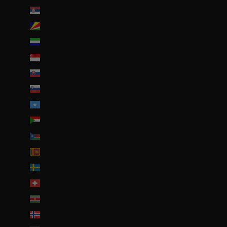
Serbie (RSD РСД)
Seychelles (EUR €)
Sierra Leone (SLL Le)
Singapour (SGD $)
Slovaquie (EUR €)
Slovénie (EUR €)
Somalie (EUR €)
Soudan (EUR €)
Soudan du Sud (EUR €)
Sri Lanka (LKR ₨)
Suède (SEK kr)
Suisse (CHF CHF)
Suriname (EUR €)
Svalbard et Jan Mayen (EUR €)