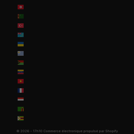
Tunisie (EUR €)
Turkménistan (EUR €)
Turquie (EUR €)
Tuvalu (AUD $)
Ukraine (EUR €)
Uruguay (UYU $U)
Vanuatu (VUV Vt)
Venezuela (USD $)
Viêt Nam (VND ₫)
Wallis-et-Futuna (EUR €)
Yémen (YER ﷼)
Zambie (EUR €)
Zimbabwe (USD $)
© 2026 - 17h10
Commerce électronique propulsé par Shopify