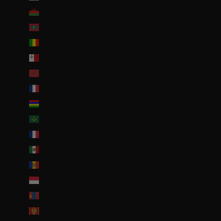
Malawi (EUR €)
Maldives (MVR MVR)
Mali (EUR €)
Malte (EUR €)
Maroc (EUR €)
Martinique (EUR €)
Maurice (MUR ₨)
Mauritanie (EUR €)
Mayotte (EUR €)
Mexique (EUR €)
Moldavie (MDL L)
Monaco (EUR €)
Mongolie (MNT ₮)
Monténégro (EUR €)