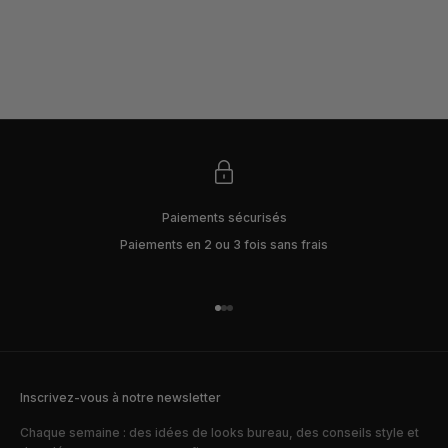
Choisir les options
Choisir les options
TOP BOUTON LEIRA - BLEU ROI
TOP BOUTON LEIRA - DENIM
PRIX DE VENTE
PRIX DE VENTE
175€
175€
Paiements sécurisés
Paiements en 2 ou 3 fois sans frais
Aller à l'élément 1
Aller à l'élément 2
Aller à l'élément 3
Inscrivez-vous à notre newsletter
Chaque semaine : des idées de looks bureau, des conseils style et