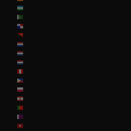
Ouzbékistan (EUR €)
Pakistan (EUR €)
Panama (USD $)
Papouasie-Nouvelle-Guinée (PGK K)
Paraguay (PYG ₲)
Pays-Bas (EUR €)
Pays-Bas caribéens (USD $)
Pérou (PEN S/)
Philippines (PHP ₱)
Pologne (PLN zł)
Polynésie française (EUR €)
Portugal (EUR €)
Qatar (QAR ر.ق)
R.A.S. chinoise de Hong Kong (HKD $)