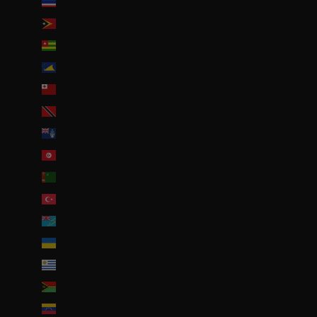
Thaïlande (THB ฿)
Timor oriental (USD $)
Togo (EUR €)
Tokelau (NZD $)
Tonga (TOP T$)
Trinité-et-Tobago (TTD $)
Tristan da Cunha (GBP £)
Tunisie (EUR €)
Turkménistan (EUR €)
Turquie (EUR €)
Tuvalu (AUD $)
Ukraine (EUR €)
Uruguay (UYU $U)
Vanuatu (VUV Vt)
Venezuela (USD $)