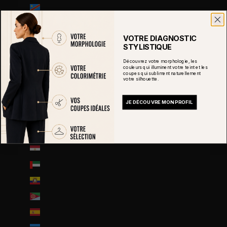
Congo-Kinshasa (CDF Fr)
Corée du Sud (KRW ₩)
VOTRE DIAGNOSTIC
Costa Rica (CRC ₡)
STYLISTIQUE
Côte d’Ivoire (EUR €)
Découvrez votre morphologie, les
couleurs qui illuminent votre teint et les
Croatie (EUR €)
coupes qui subliment naturellement
votre silhouette.
Curaçao (ANG ƒ)
Danemark (DKK kr.)
JE DÉCOUVRE MON PROFIL
Djibouti (DJF Fdj)
Dominique (XCD $)
Égypte (EGP ج.م)
Émirats arabes unis (AED د.إ)
Équateur (USD $)
Érythrée (EUR €)
Espagne (EUR €)