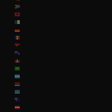
Afrique du Sud (EUR €)
Albanie (ALL L)
Algérie (DZD د.ج)
Allemagne (EUR €)
Andorre (EUR €)
Angola (EUR €)
Anguilla (XCD $)
Antigua-et-Barbuda (XCD $)
Arabie saoudite (SAR ر.س)
Argentine (EUR €)
Arménie (EUR €)
Aruba (AWG ƒ)
Australie (AUD $)
Autriche (EUR €)