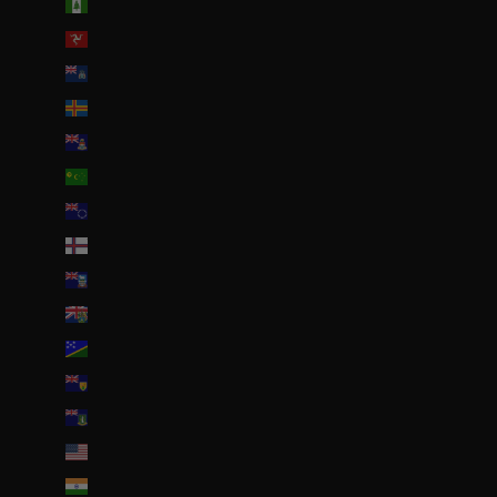
Île Norfolk (AUD $)
Île de Man (GBP £)
Île de l’Ascension (SHP £)
Îles Åland (EUR €)
Îles Caïmans (KYD $)
Îles Cocos (AUD $)
Îles Cook (NZD $)
Îles Féroé (DKK kr.)
Îles Malouines (FKP £)
Îles Pitcairn (NZD $)
Îles Salomon (SBD $)
Îles Turques-et-Caïques (USD $)
Îles Vierges britanniques (USD $)
Îles mineures éloignées des États-Unis (USD $)
Inde (EUR €)