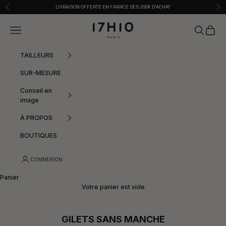
Passer au contenu
Précédent
Sui
LIVRAISON OFFERTE EN FRANCE DÈS 200€ D'ACHAT
17h10
Menu
Recherche
Panier
TAILLEURS
SUR-MESURE
Conseil en
image
À PROPOS
BOUTIQUES
CONNEXION
Panier
Votre panier est vide
GILETS SANS MANCHE