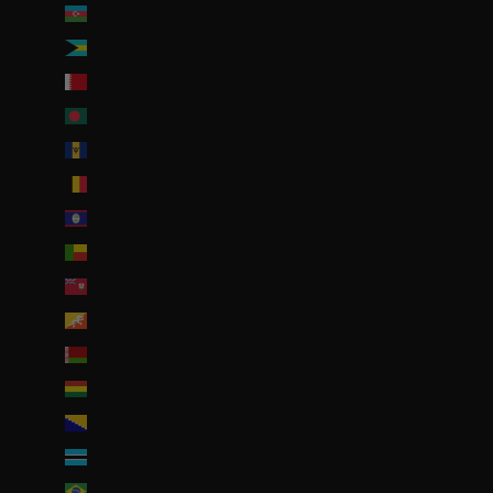
Azerbaïdjan (EUR €)
Bahamas (BSD $)
Bahreïn (EUR €)
Bangladesh (EUR €)
Barbade (BBD $)
Belgique (EUR €)
Belize (EUR €)
Bénin (EUR €)
Bermudes (USD $)
Bhoutan (EUR €)
Biélorussie (EUR €)
Bolivie (BOB Bs.)
Bosnie-Herzégovine (BAM КМ)
Botswana (EUR €)
Brésil (EUR €)