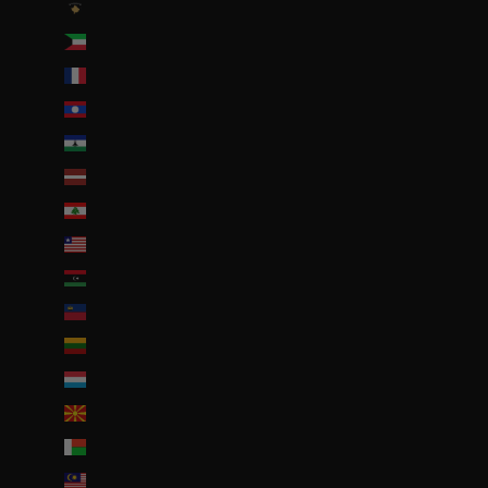
Kosovo (EUR €)
Koweït (EUR €)
La Réunion (EUR €)
Laos (LAK ₭)
Lesotho (EUR €)
Lettonie (EUR €)
Liban (EUR €)
Liberia (EUR €)
Libye (EUR €)
Liechtenstein (CHF CHF)
Lituanie (EUR €)
Luxembourg (EUR €)
Macédoine du Nord (MKD ден)
Madagascar (EUR €)
Malaisie (EUR €)