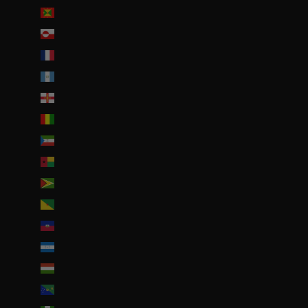
Grenade (XCD $)
Groenland (DKK kr.)
Guadeloupe (EUR €)
Guatemala (GTQ Q)
Guernesey (GBP £)
Guinée (GNF Fr)
Guinée équatoriale (XAF CFA)
Guinée-Bissau (EUR €)
Guyana (GYD $)
Guyane française (EUR €)
Haïti (EUR €)
Honduras (HNL L)
Hongrie (HUF Ft)
Île Christmas (AUD $)