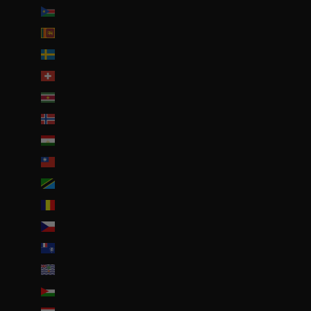
Soudan du Sud (EUR €)
Sri Lanka (LKR ₨)
Suède (SEK kr)
Suisse (CHF CHF)
Suriname (EUR €)
Svalbard et Jan Mayen (EUR €)
Tadjikistan (TJS ЅМ)
Taïwan (TWD $)
Tanzanie (TZS Sh)
Tchad (XAF CFA)
Tchéquie (CZK Kč)
Terres australes françaises (EUR €)
Territoire britannique de l’océan Indien (USD $)
Territoires palestiniens (ILS ₪)