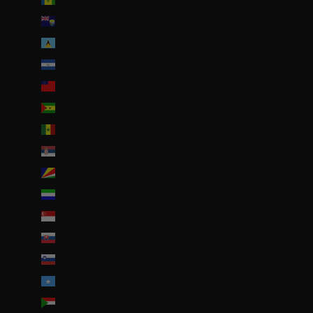
Sainte-Hélène (SHP £)
Sainte-Lucie (XCD $)
Salvador (USD $)
Samoa (WST T)
Sao Tomé-et-Principe (EUR €)
Sénégal (EUR €)
Serbie (RSD РСД)
Seychelles (EUR €)
Sierra Leone (SLL Le)
Singapour (SGD $)
Slovaquie (EUR €)
Slovénie (EUR €)
Somalie (EUR €)
Soudan (EUR €)