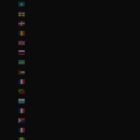
R.A.S. chinoise de Macao (EUR €)
République centrafricaine (XAF CFA)
République dominicaine (DOP $)
Roumanie (RON Lei)
Royaume-Uni (GBP £)
Russie (EUR €)
Rwanda (EUR €)
Sahara occidental (EUR €)
Saint-Barthélemy (EUR €)
Saint-Christophe-et-Niévès (XCD $)
Saint-Marin (EUR €)
Saint-Martin (EUR €)
Saint-Martin (partie néerlandaise) (ANG ƒ)
Saint-Pierre-et-Miquelon (EUR €)
Saint-Vincent-et-les Grenadines (XCD $)