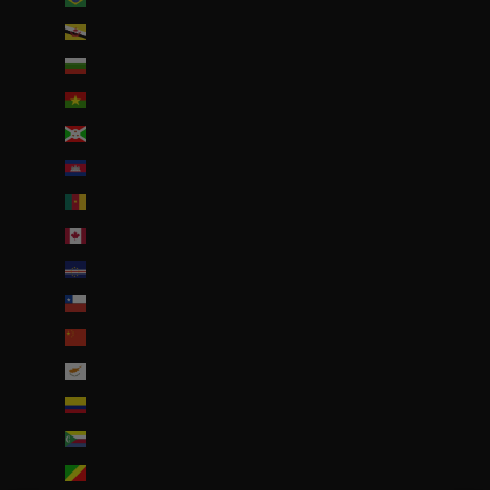
Brunei (BND $)
Bulgarie (EUR €)
Burkina Faso (EUR €)
Burundi (BIF Fr)
Cambodge (EUR €)
Cameroun (XAF CFA)
Canada (CAD $)
Cap-Vert (CVE $)
Chili (EUR €)
Chine (EUR €)
Chypre (EUR €)
Colombie (EUR €)
Comores (KMF Fr)
Congo-Brazzaville (XAF CFA)