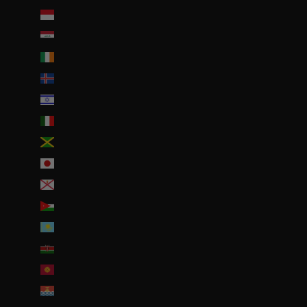
Indonésie (IDR Rp)
Irak (EUR €)
Irlande (EUR €)
Islande (ISK kr)
Israël (ILS ₪)
Italie (EUR €)
Jamaïque (JMD $)
Japon (JPY ¥)
Jersey (EUR €)
Jordanie (EUR €)
Kazakhstan (EUR €)
Kenya (KES KSh)
Kirghizstan (EUR €)
Kiribati (EUR €)