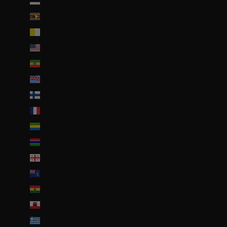
Estonie (EUR €)
Eswatini (EUR €)
État de la Cité du Vatican (EUR €)
États-Unis (USD $)
Éthiopie (ETB Br)
Fidji (FJD $)
Finlande (EUR €)
France (EUR €)
Gabon (EUR €)
Gambie (GMD D)
Géorgie (EUR €)
Géorgie du Sud-et-les Îles Sandwich du Sud (GBP £)
Ghana (EUR €)
Gibraltar (GBP £)
Grèce (EUR €)