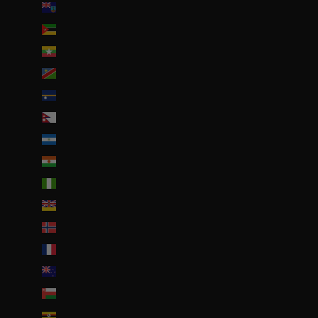
Montserrat (XCD $)
Mozambique (EUR €)
Myanmar (Birmanie) (EUR €)
Namibie (EUR €)
Nauru (AUD $)
Népal (NPR Rs.)
Nicaragua (NIO C$)
Niger (EUR €)
Nigeria (EUR €)
Niue (NZD $)
Norvège (EUR €)
Nouvelle-Calédonie (EUR €)
Nouvelle-Zélande (NZD $)
Oman (EUR €)
Ouganda (EUR €)