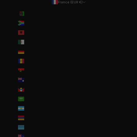
France (EUR €)
Pays
Afghanistan (EUR €)
Afrique du Sud (EUR €)
Albanie (ALL L)
Algérie (DZD د.ج)
Allemagne (EUR €)
Andorre (EUR €)
Angola (EUR €)
Anguilla (XCD $)
Antigua-et-Barbuda (XCD $)
Arabie saoudite (SAR ر.س)
Argentine (EUR €)
Arménie (EUR €)
Aruba (AWG ƒ)
Australie (AUD $)