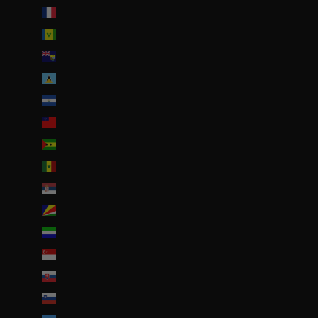
Saint-Pierre-et-Miquelon (EUR €)
Saint-Vincent-et-les Grenadines (XCD $)
Sainte-Hélène (SHP £)
Sainte-Lucie (XCD $)
Salvador (USD $)
Samoa (WST T)
Sao Tomé-et-Principe (EUR €)
Sénégal (EUR €)
Serbie (RSD РСД)
Seychelles (EUR €)
Sierra Leone (SLL Le)
Singapour (SGD $)
Slovaquie (EUR €)
Slovénie (EUR €)