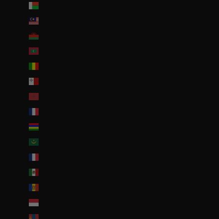
Madagascar (EUR €)
Malaisie (EUR €)
Malawi (EUR €)
Maldives (MVR MVR)
Mali (EUR €)
Malte (EUR €)
Maroc (EUR €)
Martinique (EUR €)
Maurice (MUR ₨)
Mauritanie (EUR €)
Mayotte (EUR €)
Mexique (EUR €)
Moldavie (MDL L)
Monaco (EUR €)
Mongolie (MNT ₮)