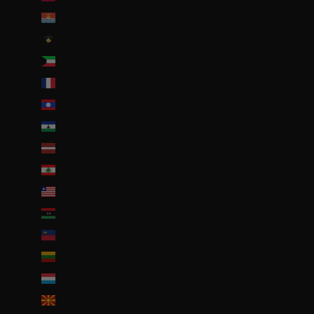
Kiribati (EUR €)
Kosovo (EUR €)
Koweït (EUR €)
La Réunion (EUR €)
Laos (LAK ₭)
Lesotho (EUR €)
Lettonie (EUR €)
Liban (EUR €)
Liberia (EUR €)
Libye (EUR €)
Liechtenstein (CHF CHF)
Lituanie (EUR €)
Luxembourg (EUR €)
Macédoine du Nord (MKD ден)