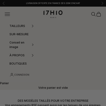
Passer au contenu
Précédent
Sui
LIVRAISON OFFERTE EN FRANCE DÈS 200€ D'ACHAT
17h10
Menu
Recherche
Panier
TAILLEURS
SUR-MESURE
Conseil en
image
À PROPOS
BOUTIQUES
CONNEXION
Panier
Votre panier est vide
DES MODÈLES TAILLÉS POUR VOTRE ENTREPRISE
Vos engagements RSE passent aussi par les tenues de vos équipes.