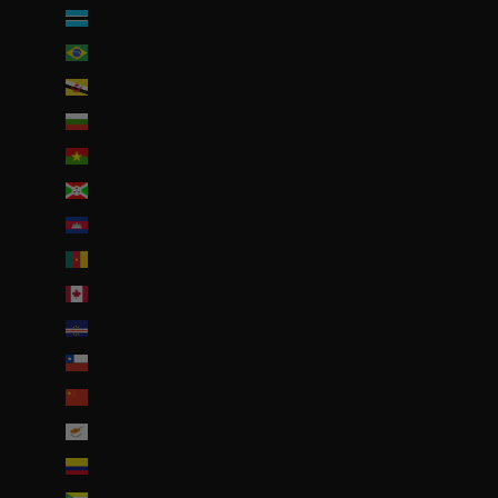
Botswana (EUR €)
Brésil (EUR €)
Brunei (BND $)
Bulgarie (EUR €)
Burkina Faso (EUR €)
Burundi (BIF Fr)
Cambodge (EUR €)
Cameroun (XAF CFA)
Canada (CAD $)
Cap-Vert (CVE $)
Chili (EUR €)
Chine (EUR €)
Chypre (EUR €)
Colombie (EUR €)