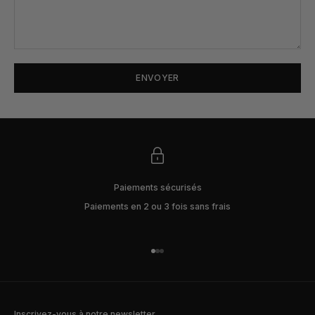
ENVOYER
Paiements sécurisés
Paiements en 2 ou 3 fois sans frais
Aller à l'élément 1
Aller à l'élément 2
Aller à l'élément 3
Inscrivez-vous à notre newsletter