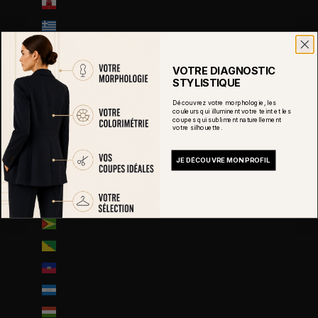
Gibraltar (GBP £)
Grèce (EUR €)
Grenade (XCD $)
Groenland (DKK kr.)
VOTRE DIAGNOSTIC
STYLISTIQUE
Guadeloupe (EUR €)
Découvrez votre morphologie, les
couleurs qui illuminent votre teint et les
Guatemala (GTQ Q)
coupes qui subliment naturellement
votre silhouette.
Guernesey (GBP £)
Guinée (GNF Fr)
JE DÉCOUVRE MON PROFIL
Guinée équatoriale (XAF CFA)
Guinée-Bissau (EUR €)
Guyana (GYD $)
Guyane française (EUR €)
Haïti (EUR €)
Honduras (HNL L)
Hongrie (HUF Ft)