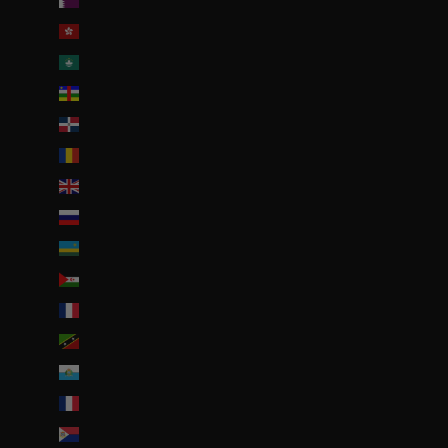
Qatar (QAR ر.ق)
R.A.S. chinoise de Hong Kong (HKD $)
R.A.S. chinoise de Macao (EUR €)
République centrafricaine (XAF CFA)
République dominicaine (DOP $)
Roumanie (RON Lei)
Royaume-Uni (GBP £)
Russie (EUR €)
Rwanda (EUR €)
Sahara occidental (EUR €)
Saint-Barthélemy (EUR €)
Saint-Christophe-et-Niévès (XCD $)
Saint-Marin (EUR €)
Saint-Martin (EUR €)
Saint-Martin (partie néerlandaise) (ANG ƒ)