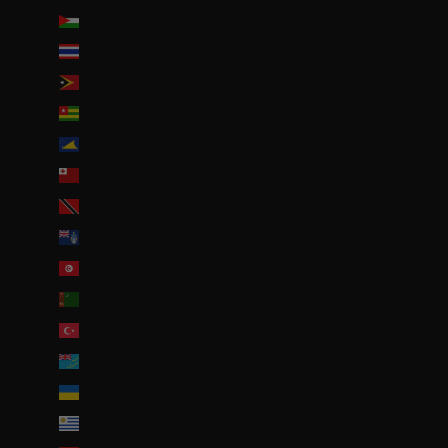
Territoires palestiniens (ILS ₪)
Thaïlande (THB ฿)
Timor oriental (USD $)
Togo (EUR €)
Tokelau (NZD $)
Tonga (TOP T$)
Trinité-et-Tobago (TTD $)
Tristan da Cunha (GBP £)
Tunisie (EUR €)
Turkménistan (EUR €)
Turquie (EUR €)
Tuvalu (AUD $)
Ukraine (EUR €)
Uruguay (UYU $U)