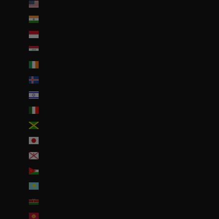
Îles mineures éloignées des États-Unis (USD $)
Inde (EUR €)
Indonésie (IDR Rp)
Irak (EUR €)
Irlande (EUR €)
Islande (ISK kr)
Israël (ILS ₪)
Italie (EUR €)
Jamaïque (JMD $)
Japon (JPY ¥)
Jersey (EUR €)
Jordanie (EUR €)
Kazakhstan (EUR €)
Kenya (KES KSh)
Kirghizstan (EUR €)