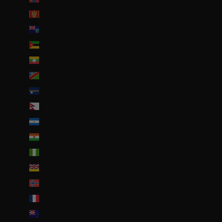
Monténégro (EUR €)
Montserrat (XCD $)
Mozambique (EUR €)
Myanmar (Birmanie) (EUR €)
Namibie (EUR €)
Nauru (AUD $)
Népal (NPR Rs.)
Nicaragua (NIO C$)
Niger (EUR €)
Nigeria (EUR €)
Niue (NZD $)
Norvège (EUR €)
Nouvelle-Calédonie (EUR €)
Nouvelle-Zélande (NZD $)