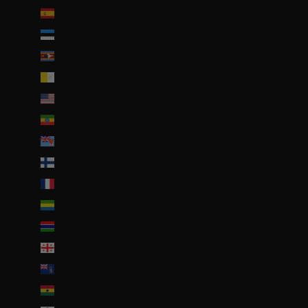
Espagne (EUR €)
Estonie (EUR €)
Eswatini (EUR €)
État de la Cité du Vatican (EUR €)
États-Unis (USD $)
Éthiopie (ETB Br)
Fidji (FJD $)
Finlande (EUR €)
France (EUR €)
Gabon (EUR €)
Gambie (GMD D)
Géorgie (EUR €)
Géorgie du Sud-et-les Îles Sandwich du Sud (GBP £)
Ghana (EUR €)