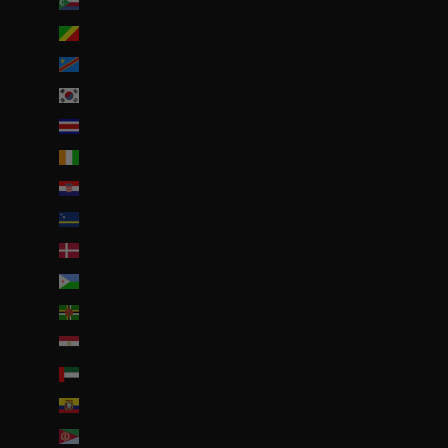
Comores (KMF Fr)
Congo-Brazzaville (XAF CFA)
Congo-Kinshasa (CDF Fr)
Corée du Sud (KRW ₩)
Costa Rica (CRC ₡)
Côte d’Ivoire (EUR €)
Croatie (EUR €)
Curaçao (ANG ƒ)
Danemark (DKK kr.)
Djibouti (DJF Fdj)
Dominique (XCD $)
Égypte (EGP ج.م)
Émirats arabes unis (AED د.إ)
Équateur (USD $)
Érythrée (EUR €)