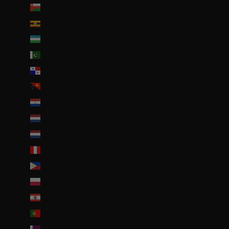
Oman (EUR €)
Ouganda (EUR €)
Ouzbékistan (EUR €)
Pakistan (EUR €)
Panama (USD $)
Papouasie-Nouvelle-Guinée (PGK K)
Paraguay (PYG ₲)
Pays-Bas (EUR €)
Pays-Bas caribéens (USD $)
Pérou (PEN S/)
Philippines (PHP ₱)
Pologne (PLN zł)
Polynésie française (EUR €)
Portugal (EUR €)