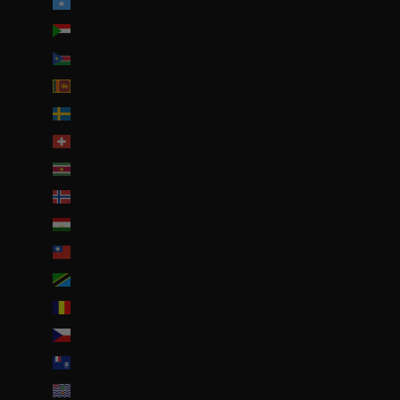
Somalie (EUR €)
Soudan (EUR €)
Soudan du Sud (EUR €)
Sri Lanka (LKR ₨)
Suède (SEK kr)
Suisse (CHF CHF)
Suriname (EUR €)
Svalbard et Jan Mayen (EUR €)
Tadjikistan (TJS ЅМ)
Taïwan (TWD $)
Tanzanie (TZS Sh)
Tchad (XAF CFA)
Tchéquie (CZK Kč)
Terres australes françaises (EUR €)
Territoire britannique de l’océan Indien (USD $)