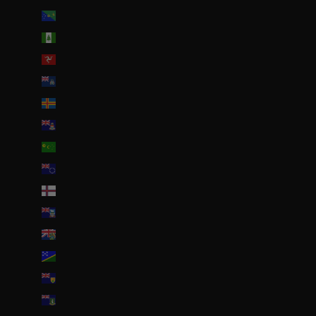
Île Christmas (AUD $)
Île Norfolk (AUD $)
Île de Man (GBP £)
Île de l’Ascension (SHP £)
Îles Åland (EUR €)
Îles Caïmans (KYD $)
Îles Cocos (AUD $)
Îles Cook (NZD $)
Îles Féroé (DKK kr.)
Îles Malouines (FKP £)
Îles Pitcairn (NZD $)
Îles Salomon (SBD $)
Îles Turques-et-Caïques (USD $)
Îles Vierges britanniques (USD $)