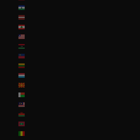
Lesotho (EUR €)
Lettonie (EUR €)
Liban (EUR €)
Liberia (EUR €)
Libye (EUR €)
Liechtenstein (CHF CHF)
Lituanie (EUR €)
Luxembourg (EUR €)
Macédoine du Nord (MKD ден)
Madagascar (EUR €)
Malaisie (EUR €)
Malawi (EUR €)
Maldives (MVR MVR)
Mali (EUR €)