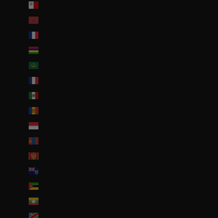
Malte (EUR €)
Maroc (EUR €)
Martinique (EUR €)
Maurice (MUR ₨)
Mauritanie (EUR €)
Mayotte (EUR €)
Mexique (EUR €)
Moldavie (MDL L)
Monaco (EUR €)
Mongolie (MNT ₮)
Monténégro (EUR €)
Montserrat (XCD $)
Mozambique (EUR €)
Myanmar (Birmanie) (EUR €)
Namibie (EUR €)