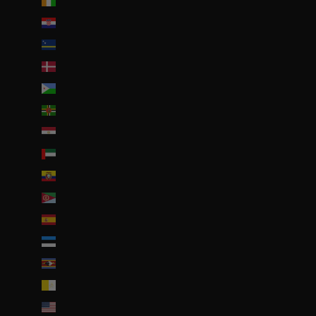
Côte d’Ivoire (EUR €)
Croatie (EUR €)
Curaçao (ANG ƒ)
Danemark (DKK kr.)
Djibouti (DJF Fdj)
Dominique (XCD $)
Égypte (EGP ج.م)
Émirats arabes unis (AED د.إ)
Équateur (USD $)
Érythrée (EUR €)
Espagne (EUR €)
Estonie (EUR €)
Eswatini (EUR €)
État de la Cité du Vatican (EUR €)
États-Unis (USD $)