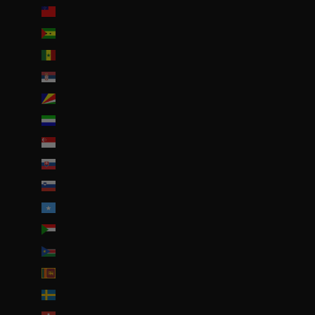
Samoa (WST T)
Sao Tomé-et-Principe (EUR €)
Sénégal (EUR €)
Serbie (RSD РСД)
Seychelles (EUR €)
Sierra Leone (SLL Le)
Singapour (SGD $)
Slovaquie (EUR €)
Slovénie (EUR €)
Somalie (EUR €)
Soudan (EUR €)
Soudan du Sud (EUR €)
Sri Lanka (LKR ₨)
Suède (SEK kr)