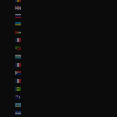
Royaume-Uni (GBP £)
Russie (EUR €)
Rwanda (EUR €)
Sahara occidental (EUR €)
Saint-Barthélemy (EUR €)
Saint-Christophe-et-Niévès (XCD $)
Saint-Marin (EUR €)
Saint-Martin (EUR €)
Saint-Martin (partie néerlandaise) (ANG ƒ)
Saint-Pierre-et-Miquelon (EUR €)
Saint-Vincent-et-les Grenadines (XCD $)
Sainte-Hélène (SHP £)
Sainte-Lucie (XCD $)
Salvador (USD $)