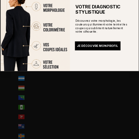
Guatemala (GTQ Q)
VOTRE DIAGNOSTIC
Guernesey (GBP £)
STYLISTIQUE
Guinée (GNF Fr)
Découvrez votre morphologie, les
couleurs qui illuminent votre teint et les
coupes qui subliment naturellement
Guinée équatoriale (XAF CFA)
votre silhouette.
Guinée-Bissau (EUR €)
JE DÉCOUVRE MON PROFIL
Guyana (GYD $)
Guyane française (EUR €)
Haïti (EUR €)
Honduras (HNL L)
Hongrie (HUF Ft)
Île Christmas (AUD $)
Île Norfolk (AUD $)
Île de Man (GBP £)
Île de l’Ascension (SHP £)
Îles Åland (EUR €)