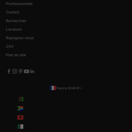
Professionnels
Contact
Rechercher
Livraison
Rejoignez-nous
CGV
Plan du site
France (EUR €)
Pays
Afghanistan (EUR €)
Afrique du Sud (EUR €)
Albanie (ALL L)
Algérie (DZD د.ج)