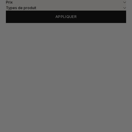
Prix
Types de produit
APPLIQUER
Choisir les options
MANTEAU VANCOUVER -TAUPE
PRIX DE VENTE
480€