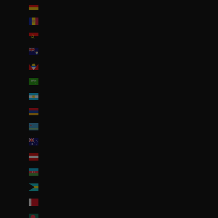
Allemagne (EUR €)
Andorre (EUR €)
Angola (EUR €)
Anguilla (XCD $)
Antigua-et-Barbuda (XCD $)
Arabie saoudite (SAR ر.س)
Argentine (EUR €)
Arménie (EUR €)
Aruba (AWG ƒ)
Australie (AUD $)
Autriche (EUR €)
Azerbaïdjan (EUR €)
Bahamas (BSD $)
Bahreïn (EUR €)
Bangladesh (EUR €)