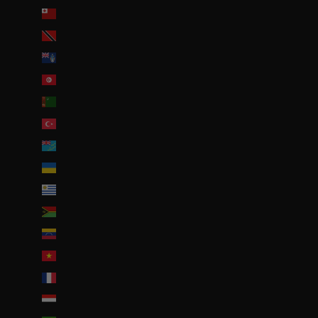
Tonga (TOP T$)
Trinité-et-Tobago (TTD $)
Tristan da Cunha (GBP £)
Tunisie (EUR €)
Turkménistan (EUR €)
Turquie (EUR €)
Tuvalu (AUD $)
Ukraine (EUR €)
Uruguay (UYU $U)
Vanuatu (VUV Vt)
Venezuela (USD $)
Viêt Nam (VND ₫)
Wallis-et-Futuna (EUR €)
Yémen (YER ﷼)