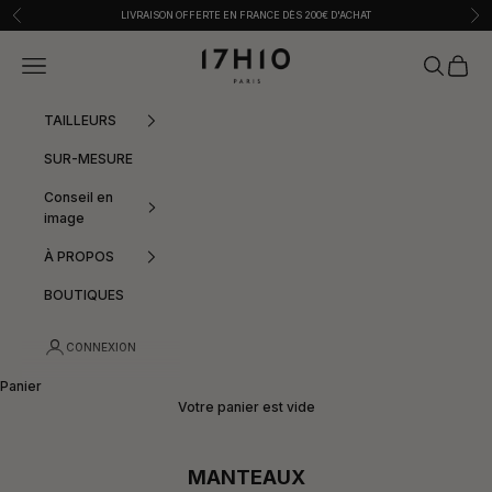
Passer au contenu
Précédent
Sui
LIVRAISON OFFERTE EN FRANCE DÈS 200€ D'ACHAT
17h10
Menu
Recherche
Panier
TAILLEURS
SUR-MESURE
Conseil en
image
À PROPOS
BOUTIQUES
CONNEXION
Panier
Votre panier est vide
MANTEAUX