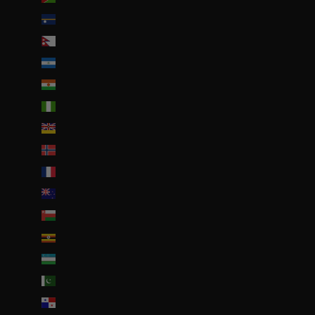
Nauru (AUD $)
Népal (NPR Rs.)
Nicaragua (NIO C$)
Niger (EUR €)
Nigeria (EUR €)
Niue (NZD $)
Norvège (EUR €)
Nouvelle-Calédonie (EUR €)
Nouvelle-Zélande (NZD $)
Oman (EUR €)
Ouganda (EUR €)
Ouzbékistan (EUR €)
Pakistan (EUR €)
Panama (USD $)