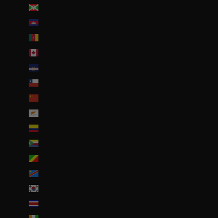
Burundi (BIF Fr)
Cambodge (EUR €)
Cameroun (XAF CFA)
Canada (CAD $)
Cap-Vert (CVE $)
Chili (EUR €)
Chine (EUR €)
Chypre (EUR €)
Colombie (EUR €)
Comores (KMF Fr)
Congo-Brazzaville (XAF CFA)
Congo-Kinshasa (CDF Fr)
Corée du Sud (KRW ₩)
Costa Rica (CRC ₡)