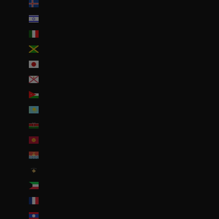
Islande (ISK kr)
Israël (ILS ₪)
Italie (EUR €)
Jamaïque (JMD $)
Japon (JPY ¥)
Jersey (EUR €)
Jordanie (EUR €)
Kazakhstan (EUR €)
Kenya (KES KSh)
Kirghizstan (EUR €)
Kiribati (EUR €)
Kosovo (EUR €)
Koweït (EUR €)
La Réunion (EUR €)
Laos (LAK ₭)