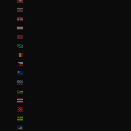
Suisse (CHF CHF)
Suriname (EUR €)
Svalbard et Jan Mayen (EUR €)
Tadjikistan (TJS ЅМ)
Taïwan (TWD $)
Tanzanie (TZS Sh)
Tchad (XAF CFA)
Tchéquie (CZK Kč)
Terres australes françaises (EUR €)
Territoire britannique de l’océan Indien (USD $)
Territoires palestiniens (ILS ₪)
Thaïlande (THB ฿)
Timor oriental (USD $)
Togo (EUR €)
Tokelau (NZD $)