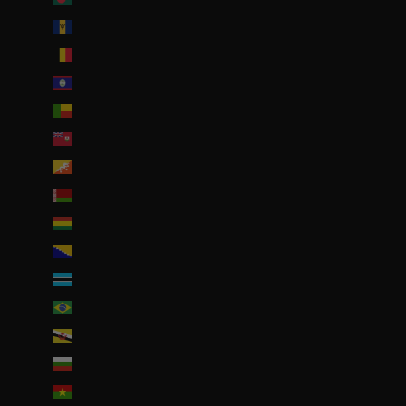
Barbade (BBD $)
Belgique (EUR €)
Belize (EUR €)
Bénin (EUR €)
Bermudes (USD $)
Bhoutan (EUR €)
Biélorussie (EUR €)
Bolivie (BOB Bs.)
Bosnie-Herzégovine (BAM КМ)
Botswana (EUR €)
Brésil (EUR €)
Brunei (BND $)
Bulgarie (EUR €)
Burkina Faso (EUR €)