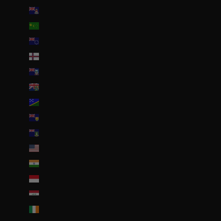
Îles Caïmans (KYD $)
Îles Cocos (AUD $)
Îles Cook (NZD $)
Îles Féroé (DKK kr.)
Îles Malouines (FKP £)
Îles Pitcairn (NZD $)
Îles Salomon (SBD $)
Îles Turques-et-Caïques (USD $)
Îles Vierges britanniques (USD $)
Îles mineures éloignées des États-Unis (USD $)
Inde (EUR €)
Indonésie (IDR Rp)
Irak (EUR €)
Irlande (EUR €)