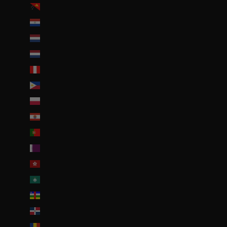
Papouasie-Nouvelle-Guinée (PGK K)
Paraguay (PYG ₲)
Pays-Bas (EUR €)
Pays-Bas caribéens (USD $)
Pérou (PEN S/)
Philippines (PHP ₱)
Pologne (PLN zł)
Polynésie française (EUR €)
Portugal (EUR €)
Qatar (QAR ر.ق)
R.A.S. chinoise de Hong Kong (HKD $)
R.A.S. chinoise de Macao (EUR €)
République centrafricaine (XAF CFA)
République dominicaine (DOP $)
Roumanie (RON Lei)