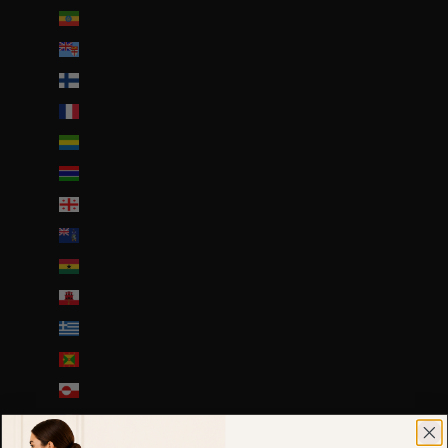
Éthiopie (ETB Br)
Fidji (FJD $)
Finlande (EUR €)
France (EUR €)
Gabon (EUR €)
Gambie (GMD D)
Géorgie (EUR €)
Géorgie du Sud-et-les Îles Sandwich du Sud (GBP £)
Ghana (EUR €)
Gibraltar (GBP £)
Grèce (EUR €)
Grenade (XCD $)
Groenland (DKK kr.)
Guadeloupe (EUR €)