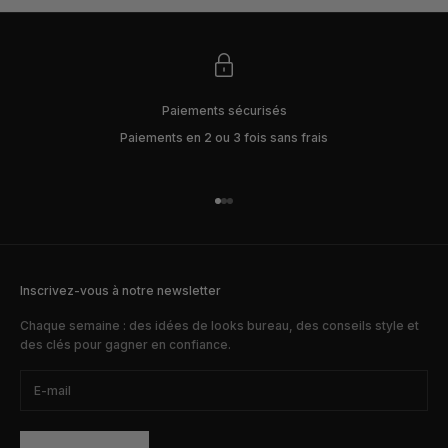
Paiements sécurisés
Paiements en 2 ou 3 fois sans frais
Aller à l'élément 1
Aller à l'élément 2
Aller à l'élément 3
Inscrivez-vous à notre newsletter
Chaque semaine : des idées de looks bureau, des conseils style et
des clés pour gagner en confiance.