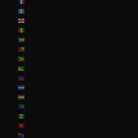
Guadeloupe (EUR €)
Guatemala (GTQ Q)
Guernesey (GBP £)
Guinée (GNF Fr)
Guinée équatoriale (XAF CFA)
Guinée-Bissau (EUR €)
Guyana (GYD $)
Guyane française (EUR €)
Haïti (EUR €)
Honduras (HNL L)
Hongrie (HUF Ft)
Île Christmas (AUD $)
Île Norfolk (AUD $)
Île de Man (GBP £)
Île de l’Ascension (SHP £)