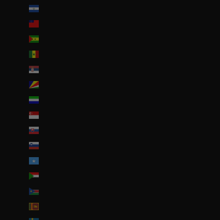
Salvador (USD $)
Samoa (WST T)
Sao Tomé-et-Principe (EUR €)
Sénégal (EUR €)
Serbie (RSD РСД)
Seychelles (EUR €)
Sierra Leone (SLL Le)
Singapour (SGD $)
Slovaquie (EUR €)
Slovénie (EUR €)
Somalie (EUR €)
Soudan (EUR €)
Soudan du Sud (EUR €)
Sri Lanka (LKR ₨)