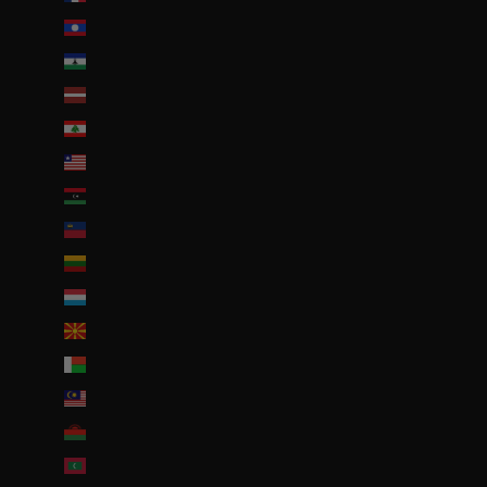
Laos (LAK ₭)
Lesotho (EUR €)
Lettonie (EUR €)
Liban (EUR €)
Liberia (EUR €)
Libye (EUR €)
Liechtenstein (CHF CHF)
Lituanie (EUR €)
Luxembourg (EUR €)
Macédoine du Nord (MKD ден)
Madagascar (EUR €)
Malaisie (EUR €)
Malawi (EUR €)
Maldives (MVR MVR)