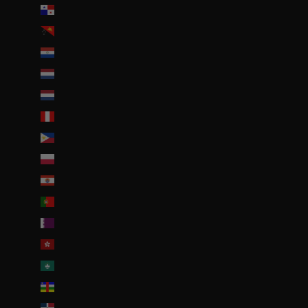
Panama (USD $)
Papouasie-Nouvelle-Guinée (PGK K)
Paraguay (PYG ₲)
Pays-Bas (EUR €)
Pays-Bas caribéens (USD $)
Pérou (PEN S/)
Philippines (PHP ₱)
Pologne (PLN zł)
Polynésie française (EUR €)
Portugal (EUR €)
Qatar (QAR ر.ق)
R.A.S. chinoise de Hong Kong (HKD $)
R.A.S. chinoise de Macao (EUR €)
République centrafricaine (XAF CFA)