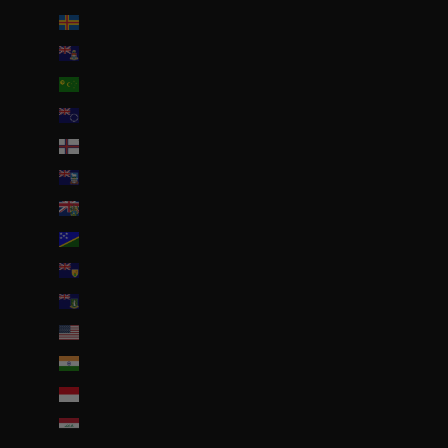
Îles Åland (EUR €)
Îles Caïmans (KYD $)
Îles Cocos (AUD $)
Îles Cook (NZD $)
Îles Féroé (DKK kr.)
Îles Malouines (FKP £)
Îles Pitcairn (NZD $)
Îles Salomon (SBD $)
Îles Turques-et-Caïques (USD $)
Îles Vierges britanniques (USD $)
Îles mineures éloignées des États-Unis (USD $)
Inde (EUR €)
Indonésie (IDR Rp)
Irak (EUR €)