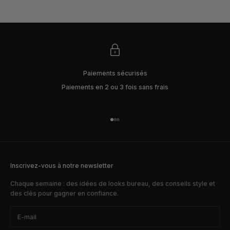
OYER
Paiements sécurisés
Paiements en 2 ou 3 fois sans frais
Aller à l'élément 1
Aller à l'élément 2
Aller à l'élément 3
Inscrivez-vous à notre newsletter
Chaque semaine : des idées de looks bureau, des conseils style et
des clés pour gagner en confiance.