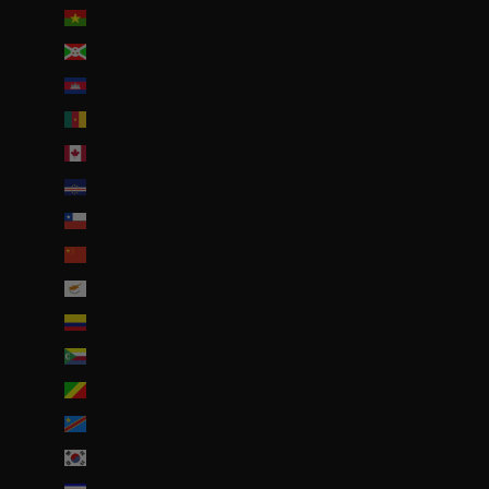
Burkina Faso (EUR €)
Burundi (BIF Fr)
Cambodge (EUR €)
Cameroun (XAF CFA)
Canada (CAD $)
Cap-Vert (CVE $)
Chili (EUR €)
Chine (EUR €)
Chypre (EUR €)
Colombie (EUR €)
Comores (KMF Fr)
Congo-Brazzaville (XAF CFA)
Congo-Kinshasa (CDF Fr)
Corée du Sud (KRW ₩)