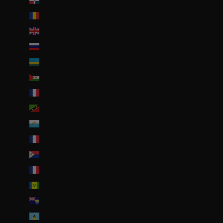
République dominicaine (DOP $)
Roumanie (RON Lei)
Royaume-Uni (GBP £)
Russie (EUR €)
Rwanda (EUR €)
Sahara occidental (EUR €)
Saint-Barthélemy (EUR €)
Saint-Christophe-et-Niévès (XCD $)
Saint-Marin (EUR €)
Saint-Martin (EUR €)
Saint-Martin (partie néerlandaise) (ANG ƒ)
Saint-Pierre-et-Miquelon (EUR €)
Saint-Vincent-et-les Grenadines (XCD $)
Sainte-Hélène (SHP £)
Sainte-Lucie (XCD $)