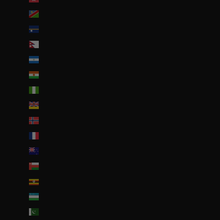
Namibie (EUR €)
Nauru (AUD $)
Népal (NPR Rs.)
Nicaragua (NIO C$)
Niger (EUR €)
Nigeria (EUR €)
Niue (NZD $)
Norvège (EUR €)
Nouvelle-Calédonie (EUR €)
Nouvelle-Zélande (NZD $)
Oman (EUR €)
Ouganda (EUR €)
Ouzbékistan (EUR €)
Pakistan (EUR €)