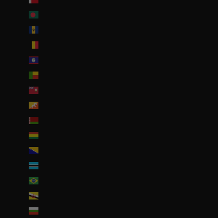
Bangladesh (EUR €)
Barbade (BBD $)
Belgique (EUR €)
Belize (EUR €)
Bénin (EUR €)
Bermudes (USD $)
Bhoutan (EUR €)
Biélorussie (EUR €)
Bolivie (BOB Bs.)
Bosnie-Herzégovine (BAM КМ)
Botswana (EUR €)
Brésil (EUR €)
Brunei (BND $)
Bulgarie (EUR €)