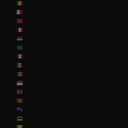
Mali (EUR €)
Malte (EUR €)
Maroc (EUR €)
Martinique (EUR €)
Maurice (MUR ₨)
Mauritanie (EUR €)
Mayotte (EUR €)
Mexique (EUR €)
Moldavie (MDL L)
Monaco (EUR €)
Mongolie (MNT ₮)
Monténégro (EUR €)
Montserrat (XCD $)
Mozambique (EUR €)
Myanmar (Birmanie) (EUR €)