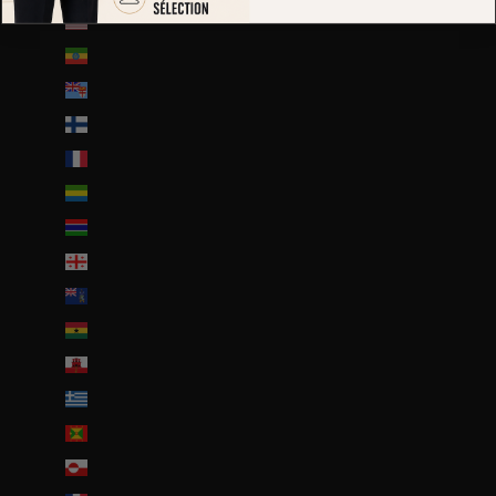
États-Unis (USD $)
Éthiopie (ETB Br)
Fidji (FJD $)
Finlande (EUR €)
France (EUR €)
Gabon (EUR €)
Gambie (GMD D)
Géorgie (EUR €)
Géorgie du Sud-et-les Îles Sandwich du Sud (GBP £)
Ghana (EUR €)
Gibraltar (GBP £)
Grèce (EUR €)
Grenade (XCD $)
Groenland (DKK kr.)