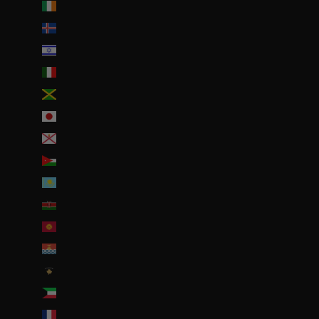
Irlande (EUR €)
Islande (ISK kr)
Israël (ILS ₪)
Italie (EUR €)
Jamaïque (JMD $)
Japon (JPY ¥)
Jersey (EUR €)
Jordanie (EUR €)
Kazakhstan (EUR €)
Kenya (KES KSh)
Kirghizstan (EUR €)
Kiribati (EUR €)
Kosovo (EUR €)
Koweït (EUR €)
La Réunion (EUR €)