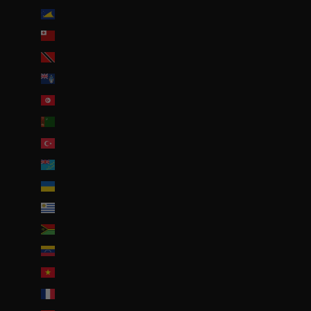
Tokelau (NZD $)
Tonga (TOP T$)
Trinité-et-Tobago (TTD $)
Tristan da Cunha (GBP £)
Tunisie (EUR €)
Turkménistan (EUR €)
Turquie (EUR €)
Tuvalu (AUD $)
Ukraine (EUR €)
Uruguay (UYU $U)
Vanuatu (VUV Vt)
Venezuela (USD $)
Viêt Nam (VND ₫)
Wallis-et-Futuna (EUR €)