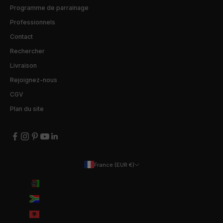
Programme de parrainage
Professionnels
Contact
Rechercher
Livraison
Rejoignez-nous
CGV
Plan du site
France (EUR €)
Pays
Afghanistan (EUR €)
Afrique du Sud (EUR €)
Albanie (ALL L)