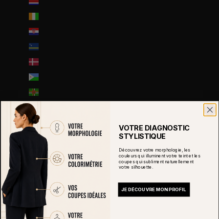
Costa Rica (CRC ₡)
Côte d’Ivoire (EUR €)
Croatie (EUR €)
Curaçao (ANG ƒ)
Danemark (DKK kr.)
Djibouti (DJF Fdj)
Dominique (XCD $)
Égypte (EGP ج.م)
Émirats arabes unis (AED د.إ)
VOTRE DIAGNOSTIC
STYLISTIQUE
Équateur (USD $)
Découvrez votre morphologie, les
Érythrée (EUR €)
couleurs qui illuminent votre teint et les
coupes qui subliment naturellement
Espagne (EUR €)
votre silhouette.
Estonie (EUR €)
JE DÉCOUVRE MON PROFIL
Eswatini (EUR €)
État de la Cité du Vatican (EUR €)