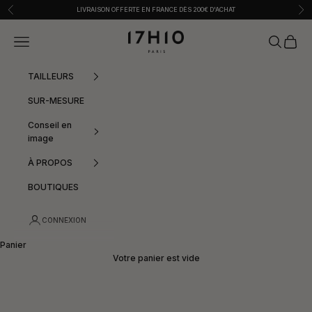
Passer au contenu
Précédent
Sui
LIVRAISON OFFERTE EN FRANCE DÈS 200€ D'ACHAT
17h10
Menu
Recherche
Panier
TAILLEURS
SUR-MESURE
Conseil en
image
À PROPOS
BOUTIQUES
CONNEXION
Panier
Votre panier est vide