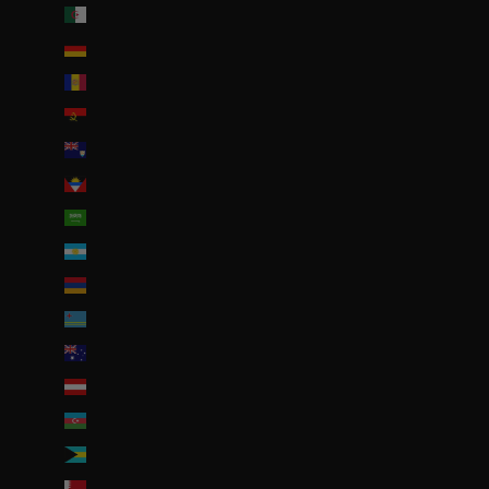
Algérie (DZD د.ج)
Allemagne (EUR €)
Andorre (EUR €)
Angola (EUR €)
Anguilla (XCD $)
Antigua-et-Barbuda (XCD $)
Arabie saoudite (SAR ر.س)
Argentine (EUR €)
Arménie (EUR €)
Aruba (AWG ƒ)
Australie (AUD $)
Autriche (EUR €)
Azerbaïdjan (EUR €)
Bahamas (BSD $)
Bahreïn (EUR €)