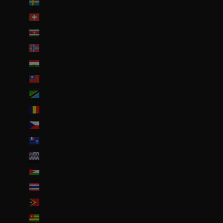
Suède (SEK kr)
Suisse (CHF CHF)
Suriname (EUR €)
Svalbard et Jan Mayen (EUR €)
Tadjikistan (TJS ЅМ)
Taïwan (TWD $)
Tanzanie (TZS Sh)
Tchad (XAF CFA)
Tchéquie (CZK Kč)
Terres australes françaises (EUR €)
Territoire britannique de l’océan Indien (USD $)
Territoires palestiniens (ILS ₪)
Thaïlande (THB ฿)
Timor oriental (USD $)
Togo (EUR €)