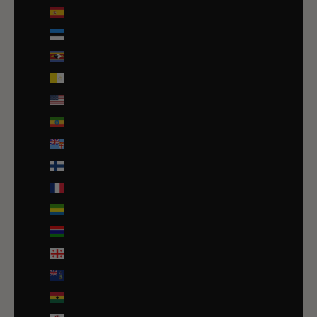
Espagne (EUR €)
Estonie (EUR €)
Eswatini (EUR €)
État de la Cité du Vatican (EUR €)
États-Unis (USD $)
Éthiopie (ETB Br)
Fidji (FJD $)
Finlande (EUR €)
France (EUR €)
Gabon (EUR €)
Gambie (GMD D)
Géorgie (EUR €)
Géorgie du Sud-et-les Îles Sandwich du Sud (GBP £)
Ghana (EUR €)