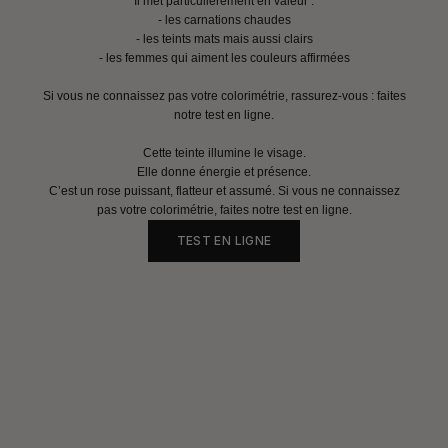
Il met particulièrement en valeur :
- les carnations chaudes
- les teints mats mais aussi clairs
- les femmes qui aiment les couleurs affirmées
Si vous ne connaissez pas votre colorimétrie, rassurez-vous : faites
notre test en ligne.
Cette teinte illumine le visage.
Elle donne énergie et présence.
C’est un rose puissant, flatteur et assumé. Si vous ne connaissez
pas votre colorimétrie, faites notre test en ligne.
TEST EN LIGNE