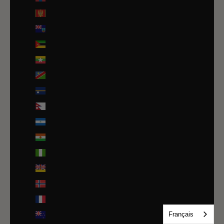
Monténégro (EUR €)
Montserrat (XCD $)
Mozambique (EUR €)
Myanmar (Birmanie) (EUR €)
Namibie (EUR €)
Nauru (AUD $)
Népal (NPR Rs.)
Nicaragua (NIO C$)
Niger (EUR €)
Nigeria (EUR €)
Niue (NZD $)
Norvège (EUR €)
Nouvelle-Calédonie (EUR €)
Français
Nouvelle-Zélande (NZD $)