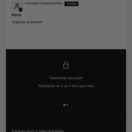
Caroline Champonnois
Ravie
Superbe ensemble
Paiements sécurisés
Paiements en 2 ou 3 fois sans frais
Aller à l'élément 1
Aller à l'élément 2
Aller à l'élément 3
Inscrivez-vous à notre newsletter