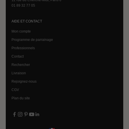
12 rue du Cherche-Midi, Paris 6
01 89 32 77 05
AIDE ET CONTACT
Mon compte
Programme de parrainage
Professionnels
Contact
Rechercher
Livraison
Rejoignez-nous
CGV
Plan du site