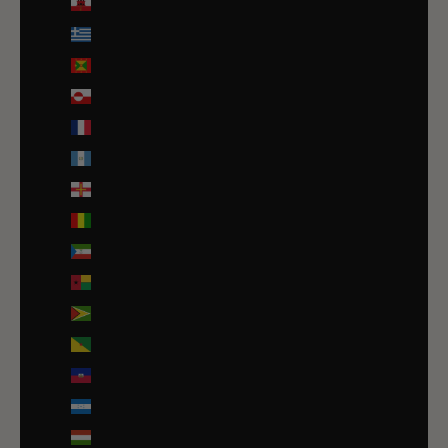
Gibraltar (GBP £)
Grèce (EUR €)
Grenade (XCD $)
Groenland (DKK kr.)
Guadeloupe (EUR €)
Guatemala (GTQ Q)
Guernesey (GBP £)
Guinée (GNF Fr)
Guinée équatoriale (XAF CFA)
Guinée-Bissau (EUR €)
Guyana (GYD $)
Guyane française (EUR €)
Haïti (EUR €)
Honduras (HNL L)
Hongrie (HUF Ft)