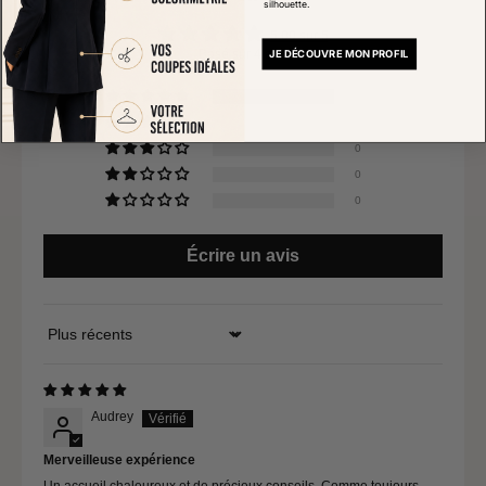
silhouette.
5.00 sur 5
Basé sur 4 avis
JE DÉCOUVRE MON PROFIL
4
0
0
0
0
Écrire un avis
Sort by
Audrey
Merveilleuse expérience
Un accueil chaleureux et de précieux conseils. Comme toujours...