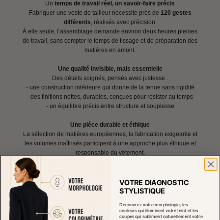
Un
temps de travail réel, un savoir-faire précis
Fabriquer une veste de tailleur nécessite près de
120 gestes
différents
, réalisés avec précision.
À elle seule, l’assemblage demande environ deux heures pleines
de travail, sans compter le temps de tissage et de préparation des
matières en amont.
Une qualité invisible, mais essentielle
Des détails soignés, pensés avec justesse :
- une construction intérieure qui donne de la tenue sans rigidité
- des finitions nettes, durables, conçues pour résister au temps
- un équilibre précis entre structure et souplesse
Une pièce durable et éthique
La sélection de matières européennes, la fabrication exigeante et
les volumes maîtrisés participent à une approche plus éthique et
responsable du vêtement.
Investir dans cette veste, c’est choisir moins, mais mieux. Un
vêtement qui respecte le corps, le travail humain et le temps.
VOTRE DIAGNOSTIC
STYLISTIQUE
Découvrez votre morphologie, les
couleurs qui illuminent votre teint et les
Avis Clients
coupes qui subliment naturellement votre