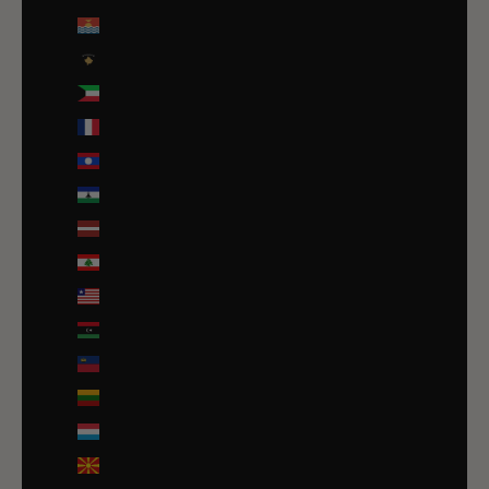
Kiribati (EUR €)
Kosovo (EUR €)
Koweït (EUR €)
La Réunion (EUR €)
Laos (LAK ₭)
Lesotho (EUR €)
Lettonie (EUR €)
Liban (EUR €)
Liberia (EUR €)
Libye (EUR €)
Liechtenstein (CHF CHF)
Lituanie (EUR €)
Luxembourg (EUR €)
Macédoine du Nord (MKD ден)