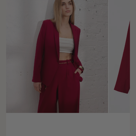
Tour de taille
61 - 65
Tour de bassin
87 - 91
Taille (FR)
36
Tour de poitrine
82 - 86
Tour de taille
66 - 70
Tour de bassin
92 - 96
Taille (FR)
38
Tour de poitrine
87 - 91
Tour de taille
71 - 75
Tour de bassin
97 - 101