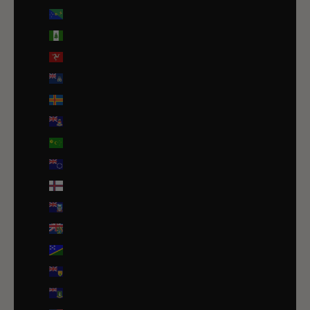
Île Christmas (AUD $)
Île Norfolk (AUD $)
Île de Man (GBP £)
Île de l’Ascension (SHP £)
Îles Åland (EUR €)
Îles Caïmans (KYD $)
Îles Cocos (AUD $)
Îles Cook (NZD $)
Îles Féroé (DKK kr.)
Îles Malouines (FKP £)
Îles Pitcairn (NZD $)
Îles Salomon (SBD $)
Îles Turques-et-Caïques (USD $)
Îles Vierges britanniques (USD $)