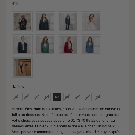
Tour de bassin
112 - 116
Prix de vente
410€
Taille (FR)
46
Tour de poitrine
107 - 111
Tour de taille
91 - 95
Tour de bassin
117 - 121
Taille (FR)
48
Tour de poitrine
112 - 116
Tailles
Tailles
Tour de taille
96 - 100
34
36
38
40
42
44
46
48
50
Tour de bassin
122 - 126
Si vous êtes entre deux tailles, nous vous conseillons de choisir la
taille en dessous. Notre équipe est là pour vous accompagner dans
votre choix, vous pouvez appeler le 01 73 70 95 22 du lundi au
samedi entre 11 h et 20h ou nous écrire via le chat. Un doute ?
Taille (FR)
50
Vous pouvez commander en ligne, essayer d'abord et payer après.