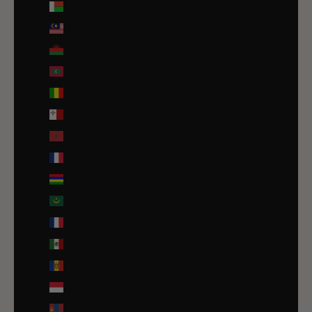
Madagascar (EUR €)
Malaisie (EUR €)
Malawi (EUR €)
Maldives (MVR MVR)
Mali (EUR €)
Malte (EUR €)
Maroc (EUR €)
Martinique (EUR €)
Maurice (MUR ₨)
Mauritanie (EUR €)
Mayotte (EUR €)
Mexique (EUR €)
Moldavie (MDL L)
Monaco (EUR €)
Mongolie (MNT ₮)