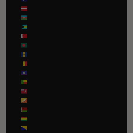
Autriche (EUR €)
Azerbaïdjan (EUR €)
Bahamas (BSD $)
Bahreïn (EUR €)
Bangladesh (EUR €)
Barbade (BBD $)
Belgique (EUR €)
Belize (EUR €)
Bénin (EUR €)
Bermudes (USD $)
Bhoutan (EUR €)
Biélorussie (EUR €)
Bolivie (BOB Bs.)
Bosnie-Herzégovine (BAM КМ)