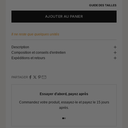
Tour de poitrine
117 - 121
GUIDE DES TAILLES
Tour de taille
101 - 105
AJOUTER AU PANIER
Tour de bassin
127 - 131
Il ne reste que quelques unités
Description
Composition et conseils d'entretien
Expéditions et retours
PARTAGER
Essayer d'abord, payez après
Commandez votre produit, essayez-le et payez le 15 jours
Vo
après.
Aller à l'élément 1
Aller à l'élément 2