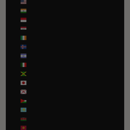
Îles mineures éloignées des États-Unis (USD $)
Inde (EUR €)
Indonésie (IDR Rp)
Irak (EUR €)
Irlande (EUR €)
Islande (ISK kr)
Israël (ILS ₪)
Italie (EUR €)
Jamaïque (JMD $)
Japon (JPY ¥)
Jersey (EUR €)
Jordanie (EUR €)
Kazakhstan (EUR €)
Kenya (KES KSh)
Kirghizstan (EUR €)