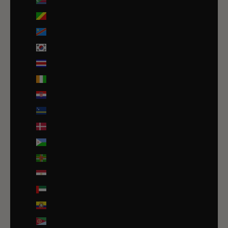
Comores (KMF Fr)
Congo-Brazzaville (XAF CFA)
Congo-Kinshasa (CDF Fr)
Corée du Sud (KRW ₩)
Costa Rica (CRC ₡)
Côte d’Ivoire (EUR €)
Croatie (EUR €)
Curaçao (ANG ƒ)
Danemark (DKK kr.)
Djibouti (DJF Fdj)
Dominique (XCD $)
Égypte (EGP ج.م)
Émirats arabes unis (AED د.إ)
Équateur (USD $)
Érythrée (EUR €)