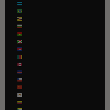
Botswana (EUR €)
Brésil (EUR €)
Brunei (BND $)
Bulgarie (EUR €)
Burkina Faso (EUR €)
Burundi (BIF Fr)
Cambodge (EUR €)
Cameroun (XAF CFA)
Canada (CAD $)
Cap-Vert (CVE $)
Chili (EUR €)
Chine (EUR €)
Chypre (EUR €)
Colombie (EUR €)