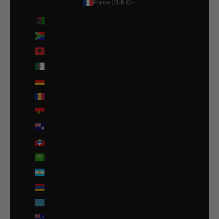
France (EUR €)
Pays
Afghanistan (EUR €)
Afrique du Sud (EUR €)
Albanie (ALL L)
Algérie (DZD د.ج)
Allemagne (EUR €)
Andorre (EUR €)
Angola (EUR €)
Anguilla (XCD $)
Antigua-et-Barbuda (XCD $)
Arabie saoudite (SAR ر.س)
Argentine (EUR €)
Arménie (EUR €)
Aruba (AWG ƒ)
Australie (AUD $)