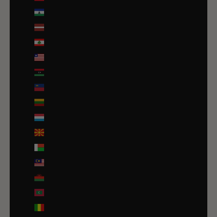
Lesotho (EUR €)
Lettonie (EUR €)
Liban (EUR €)
Liberia (EUR €)
Libye (EUR €)
Liechtenstein (CHF CHF)
Lituanie (EUR €)
Luxembourg (EUR €)
Macédoine du Nord (MKD ден)
Madagascar (EUR €)
Malaisie (EUR €)
Malawi (EUR €)
Maldives (MVR MVR)
Mali (EUR €)