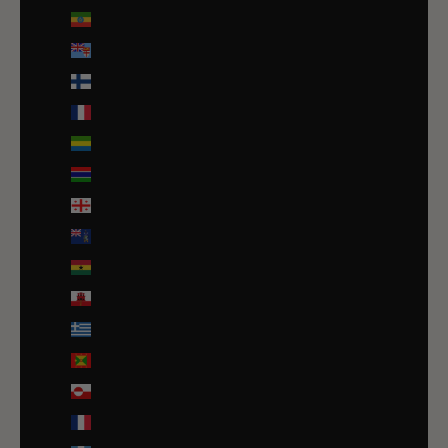
Éthiopie (ETB Br)
Fidji (FJD $)
Finlande (EUR €)
France (EUR €)
Gabon (EUR €)
Gambie (GMD D)
Géorgie (EUR €)
Géorgie du Sud-et-les Îles Sandwich du Sud (GBP £)
Ghana (EUR €)
Gibraltar (GBP £)
Grèce (EUR €)
Grenade (XCD $)
Groenland (DKK kr.)
Guadeloupe (EUR €)