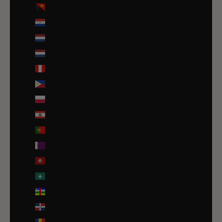
Papouasie-Nouvelle-Guinée (PGK K)
Paraguay (PYG ₲)
Pays-Bas (EUR €)
Pays-Bas caribéens (USD $)
Pérou (PEN S/)
Philippines (PHP ₱)
Pologne (PLN zł)
Polynésie française (EUR €)
Portugal (EUR €)
Qatar (QAR ر.ق)
R.A.S. chinoise de Hong Kong (HKD $)
R.A.S. chinoise de Macao (EUR €)
République centrafricaine (XAF CFA)
République dominicaine (DOP $)