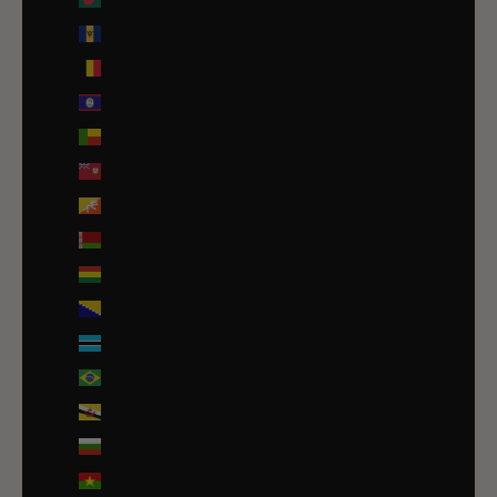
Barbade (BBD $)
Belgique (EUR €)
Belize (EUR €)
Bénin (EUR €)
Bermudes (USD $)
Bhoutan (EUR €)
Biélorussie (EUR €)
Bolivie (BOB Bs.)
Bosnie-Herzégovine (BAM КМ)
Botswana (EUR €)
Brésil (EUR €)
Brunei (BND $)
Bulgarie (EUR €)
Burkina Faso (EUR €)