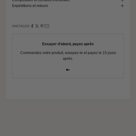
Tour de poitrine
117 - 121
Expéditions et retours
Tour de taille
101 - 105
Tour de bassin
127 - 131
PARTAGER
Essayer d'abord, payez après
Commandez votre produit, essayez-le et payez le 15 jours
Vo
après.
Aller à l'élément 1
Aller à l'élément 2