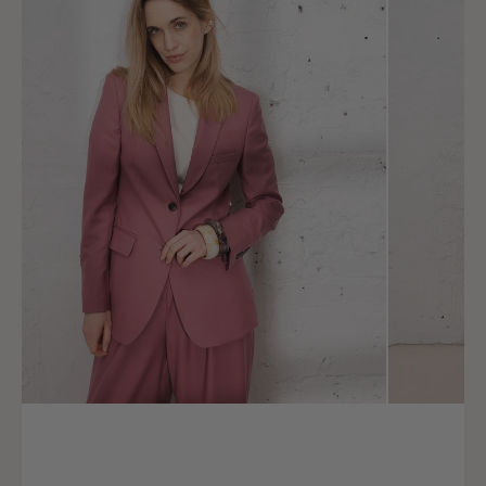
Tour de taille
61 - 65
Tour de bassin
87 - 91
Taille (FR)
36
Tour de poitrine
82 - 86
Tour de taille
66 - 70
Tour de bassin
92 - 96
Taille (FR)
38
Tour de poitrine
87 - 91
Tour de taille
71 - 75
Tour de bassin
97 - 101