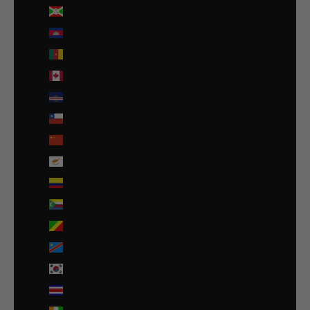
Burundi (BIF Fr)
Cambodge (EUR €)
Cameroun (XAF CFA)
Canada (CAD $)
Cap-Vert (CVE $)
Chili (EUR €)
Chine (EUR €)
Chypre (EUR €)
Colombie (EUR €)
Comores (KMF Fr)
Congo-Brazzaville (XAF CFA)
Congo-Kinshasa (CDF Fr)
Corée du Sud (KRW ₩)
Costa Rica (CRC ₡)