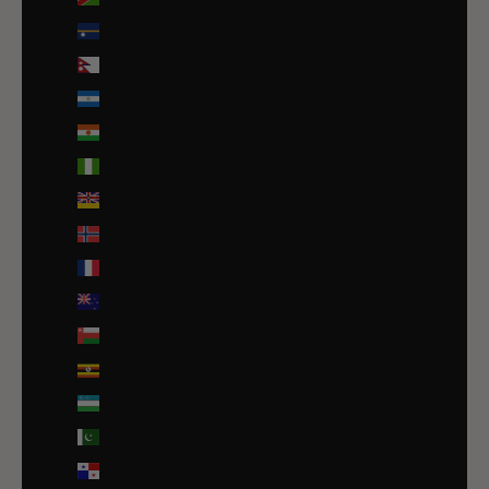
Nauru (AUD $)
Népal (NPR Rs.)
Nicaragua (NIO C$)
Niger (EUR €)
Nigeria (EUR €)
Niue (NZD $)
Norvège (EUR €)
Nouvelle-Calédonie (EUR €)
Nouvelle-Zélande (NZD $)
Oman (EUR €)
Ouganda (EUR €)
Ouzbékistan (EUR €)
Pakistan (EUR €)
Panama (USD $)