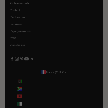
Professionnels
Contact
Rechercher
Livraison
Rejoignez-nous
CGV
Plan du site
France (EUR €)
Pays
Afghanistan (EUR €)
Afrique du Sud (EUR €)
Albanie (ALL L)
Algérie (DZD د.ج)