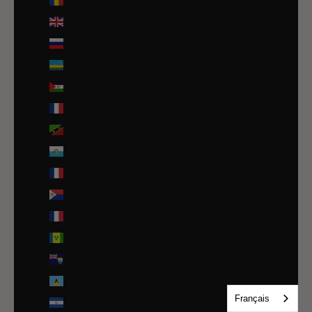
Roumanie (RON Lei)
Royaume-Uni (GBP £)
Russie (EUR €)
Rwanda (EUR €)
Sahara occidental (EUR €)
Saint-Barthélemy (EUR €)
Saint-Christophe-et-Niévès (XCD $)
Saint-Marin (EUR €)
Saint-Martin (EUR €)
Saint-Martin (partie néerlandaise) (ANG ƒ)
Saint-Pierre-et-Miquelon (EUR €)
Saint-Vincent-et-les Grenadines (XCD $)
Sainte-Hélène (SHP £)
Sainte-Lucie (XCD $)
Français
Salvador (USD $)