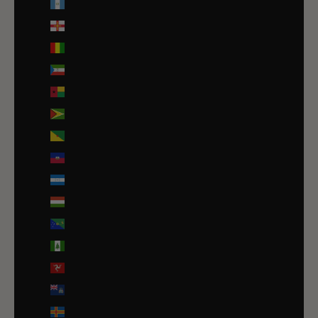
Guatemala (GTQ Q)
Guernesey (GBP £)
Guinée (GNF Fr)
Guinée équatoriale (XAF CFA)
Guinée-Bissau (EUR €)
Guyana (GYD $)
Guyane française (EUR €)
Haïti (EUR €)
Honduras (HNL L)
Hongrie (HUF Ft)
Île Christmas (AUD $)
Île Norfolk (AUD $)
Île de Man (GBP £)
Île de l’Ascension (SHP £)
Îles Åland (EUR €)