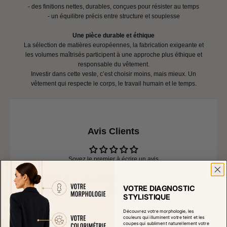
- des finitions nettes, durables, conçues pour résister au temps
- un équilibre précis entre structure et souplesse
Une pièce durable et éthique
La sélection de matières européennes, la fabrication exigeante et
les volumes maîtrisés participent à une approche plus éthique et
responsable du vêtement.
Investir dans cette veste, c’est choisir moins, mais mieux. Un
vêtement qui respecte le corps, le travail humain et le temps.
Avis Clients
Soyez le premier à écrire un avis
Écrire un avis
VOTRE DIAGNOSTIC
STYLISTIQUE
Découvrez votre morphologie, les
couleurs qui illuminent votre teint et les
coupes qui subliment naturellement votre