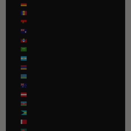
Allemagne (EUR €)
Andorre (EUR €)
Angola (EUR €)
Anguilla (XCD $)
Antigua-et-Barbuda (XCD $)
Arabie saoudite (SAR ر.س)
Argentine (EUR €)
Arménie (EUR €)
Aruba (AWG ƒ)
Australie (AUD $)
Autriche (EUR €)
Azerbaïdjan (EUR €)
Bahamas (BSD $)
Bahreïn (EUR €)
Bangladesh (EUR €)