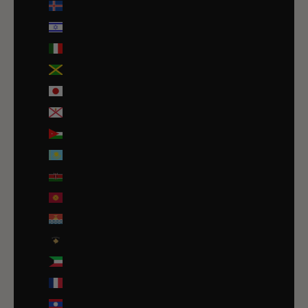
Islande (ISK kr)
Israël (ILS ₪)
Italie (EUR €)
Jamaïque (JMD $)
Japon (JPY ¥)
Jersey (EUR €)
Jordanie (EUR €)
Kazakhstan (EUR €)
Kenya (KES KSh)
Kirghizstan (EUR €)
Kiribati (EUR €)
Kosovo (EUR €)
Koweït (EUR €)
La Réunion (EUR €)
Laos (LAK ₭)