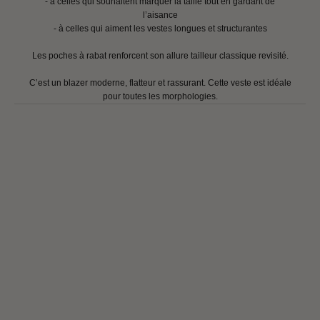
- à celles qui souhaitent marquer la taille tout en gardant de
l’aisance
- à celles qui aiment les vestes longues et structurantes
Les poches à rabat renforcent son allure tailleur classique revisité.
C’est un blazer moderne, flatteur et rassurant. Cette veste est idéale
pour toutes les morphologies.