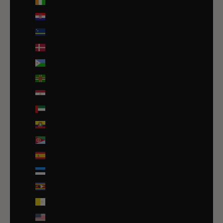
Côte d’Ivoire (EUR €)
Croatie (EUR €)
Curaçao (ANG ƒ)
Danemark (DKK kr.)
Djibouti (DJF Fdj)
Dominique (XCD $)
Égypte (EGP ج.م)
Émirats arabes unis (AED د.إ)
Équateur (USD $)
Érythrée (EUR €)
Espagne (EUR €)
Estonie (EUR €)
Eswatini (EUR €)
État de la Cité du Vatican (EUR €)
États-Unis (USD $)