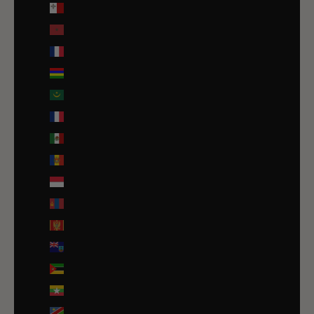
Malte (EUR €)
Maroc (EUR €)
Martinique (EUR €)
Maurice (MUR ₨)
Mauritanie (EUR €)
Mayotte (EUR €)
Mexique (EUR €)
Moldavie (MDL L)
Monaco (EUR €)
Mongolie (MNT ₮)
Monténégro (EUR €)
Montserrat (XCD $)
Mozambique (EUR €)
Myanmar (Birmanie) (EUR €)
Namibie (EUR €)