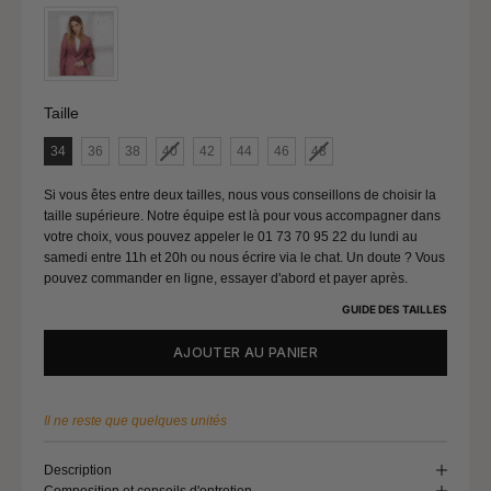
Tour de bassin
112 - 116
Taille (FR)
46
Taille
Taille
Tour de poitrine
107 - 111
34
36
38
40
42
44
46
48
Tour de taille
91 - 95
Tour de bassin
117 - 121
Si vous êtes entre deux tailles, nous vous conseillons de choisir la
taille supérieure. Notre équipe est là pour vous accompagner dans
votre choix, vous pouvez appeler le 01 73 70 95 22 du lundi au
samedi entre 11h et 20h ou nous écrire via le chat. Un doute ? Vous
Taille (FR)
48
pouvez commander en ligne, essayer d'abord et payer après.
Tour de poitrine
112 - 116
GUIDE DES TAILLES
Tour de taille
96 - 100
AJOUTER AU PANIER
Tour de bassin
122 - 126
Il ne reste que quelques unités
Taille (FR)
50
Description
Composition et conseils d'entretien