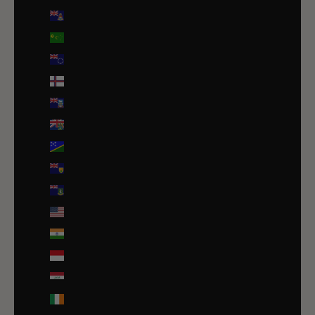
Îles Caïmans (KYD $)
Îles Cocos (AUD $)
Îles Cook (NZD $)
Îles Féroé (DKK kr.)
Îles Malouines (FKP £)
Îles Pitcairn (NZD $)
Îles Salomon (SBD $)
Îles Turques-et-Caïques (USD $)
Îles Vierges britanniques (USD $)
Îles mineures éloignées des États-Unis (USD $)
Inde (EUR €)
Indonésie (IDR Rp)
Irak (EUR €)
Irlande (EUR €)