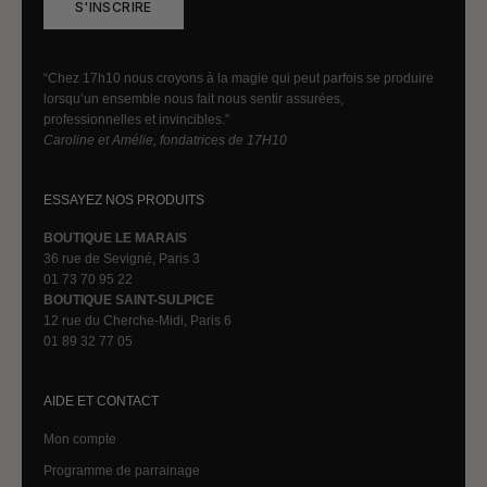
S'INSCRIRE
“Chez 17h10 nous croyons à la magie qui peut parfois se produire
lorsqu’un ensemble nous fait nous sentir assurées,
professionnelles et invincibles.”
Caroline et Amélie, fondatrices de 17H10
ESSAYEZ NOS PRODUITS
BOUTIQUE LE MARAIS
36 rue de Sevigné, Paris 3
01 73 70 95 22
BOUTIQUE SAINT-SULPICE
12 rue du Cherche-Midi, Paris 6
01 89 32 77 05
AIDE ET CONTACT
Mon compte
Programme de parrainage