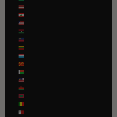
Lettonie (EUR €)
Liban (EUR €)
Liberia (EUR €)
Libye (EUR €)
Liechtenstein (CHF CHF)
Lituanie (EUR €)
Luxembourg (EUR €)
Macédoine du Nord (MKD ден)
Madagascar (EUR €)
Malaisie (EUR €)
Malawi (EUR €)
Maldives (MVR MVR)
Mali (EUR €)
Malte (EUR €)