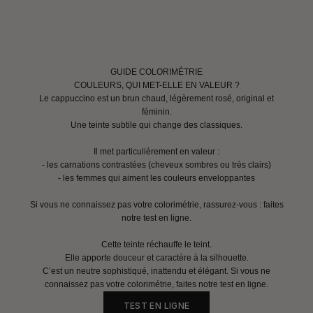
GUIDE COLORIMÉTRIE
COULEURS, QUI MET-ELLE EN VALEUR ?
Le cappuccino est un brun chaud, légèrement rosé, original et
féminin.
Une teinte subtile qui change des classiques.
Il met particulièrement en valeur :
- les carnations contrastées (cheveux sombres ou très clairs)
- les femmes qui aiment les couleurs enveloppantes
Si vous ne connaissez pas votre colorimétrie, rassurez-vous : faites
notre test en ligne.
Cette teinte réchauffe le teint.
Elle apporte douceur et caractère à la silhouette.
C’est un neutre sophistiqué, inattendu et élégant. Si vous ne
connaissez pas votre colorimétrie, faites notre test en ligne.
TEST EN LIGNE