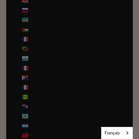
Royaume-Uni (GBP £)
Russie (EUR €)
Rwanda (EUR €)
Sahara occidental (EUR €)
Saint-Barthélemy (EUR €)
Saint-Christophe-et-Niévès (XCD $)
Saint-Marin (EUR €)
Saint-Martin (EUR €)
Saint-Martin (partie néerlandaise) (ANG ƒ)
Saint-Pierre-et-Miquelon (EUR €)
Saint-Vincent-et-les Grenadines (XCD $)
Sainte-Hélène (SHP £)
Sainte-Lucie (XCD $)
Salvador (USD $)
Français
Samoa (WST T)