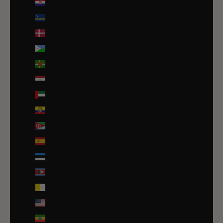
Croatie (EUR €)
Curaçao (ANG ƒ)
Danemark (DKK kr.)
Djibouti (DJF Fdj)
Dominique (XCD $)
Égypte (EGP ج.م)
Émirats arabes unis (AED د.إ)
Équateur (USD $)
Érythrée (EUR €)
Espagne (EUR €)
Estonie (EUR €)
Eswatini (EUR €)
État de la Cité du Vatican (EUR €)
États-Unis (USD $)
Éthiopie (ETB Br)