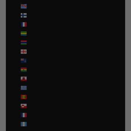
Fidji (FJD $)
Finlande (EUR €)
France (EUR €)
Gabon (EUR €)
Gambie (GMD D)
Géorgie (EUR €)
Géorgie du Sud-et-les Îles Sandwich du Sud (GBP £)
Ghana (EUR €)
Gibraltar (GBP £)
Grèce (EUR €)
Grenade (XCD $)
Groenland (DKK kr.)
Guadeloupe (EUR €)
Guatemala (GTQ Q)