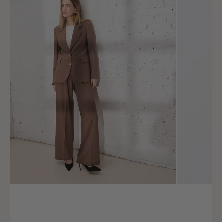
Tour de taille
61 - 65
Tour de bassin
87 - 91
Taille (FR)
36
Tour de poitrine
82 - 86
Tour de taille
66 - 70
Tour de bassin
92 - 96
Taille (FR)
38
Tour de poitrine
87 - 91
Tour de taille
71 - 75
Tour de bassin
97 - 101