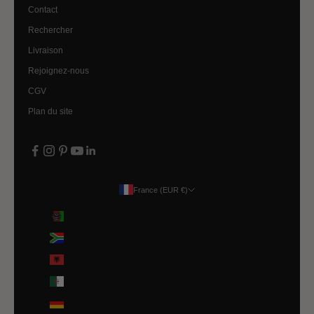
Contact
Rechercher
Livraison
Rejoignez-nous
CGV
Plan du site
France (EUR €)
Pays
Afghanistan (EUR €)
Afrique du Sud (EUR €)
Albanie (ALL L)
Algérie (DZD د.ج)
Allemagne (EUR €)