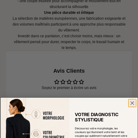
- une coupe étudiée pour accompagner le mouvement tout en
structurant la silhouette
Une pièce durable et éthique
La sélection de matières européennes, une fabrication exigeante et
des volumes maîtrisés participent à une approche plus responsable
du vêtement.
Investir dans ce pantalon, c’est choisir moins, mais mieux : un
vêtement pensé pour durer, respecter le corps, le travail humain et
le temps.
Avis Clients
Soyez le premier à écrire un avis
Écrire un avis
VOTRE DIAGNOSTIC
STYLISTIQUE
Découvrez votre morphologie, les
couleurs qui illuminent votre teint et les
coupes qui subliment naturellement votre