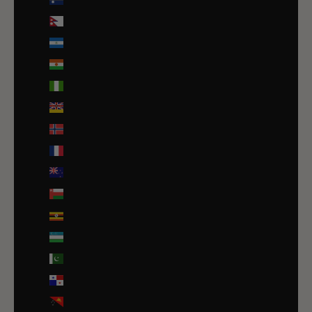
Népal (NPR Rs.)
Nicaragua (NIO C$)
Niger (EUR €)
Nigeria (EUR €)
Niue (NZD $)
Norvège (EUR €)
Nouvelle-Calédonie (EUR €)
Nouvelle-Zélande (NZD $)
Oman (EUR €)
Ouganda (EUR €)
Ouzbékistan (EUR €)
Pakistan (EUR €)
Panama (USD $)
Papouasie-Nouvelle-Guinée (PGK K)