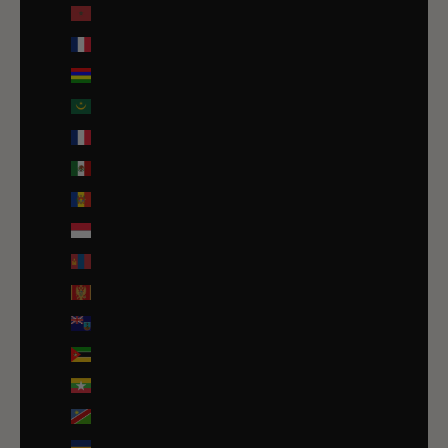
Maroc (EUR €)
Martinique (EUR €)
Maurice (MUR ₨)
Mauritanie (EUR €)
Mayotte (EUR €)
Mexique (EUR €)
Moldavie (MDL L)
Monaco (EUR €)
Mongolie (MNT ₮)
Monténégro (EUR €)
Montserrat (XCD $)
Mozambique (EUR €)
Myanmar (Birmanie) (EUR €)
Namibie (EUR €)
Nauru (AUD $)