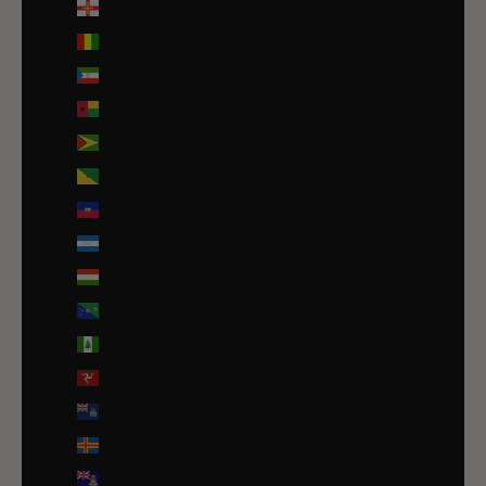
Guernesey (GBP £)
Guinée (GNF Fr)
Guinée équatoriale (XAF CFA)
Guinée-Bissau (EUR €)
Guyana (GYD $)
Guyane française (EUR €)
Haïti (EUR €)
Honduras (HNL L)
Hongrie (HUF Ft)
Île Christmas (AUD $)
Île Norfolk (AUD $)
Île de Man (GBP £)
Île de l’Ascension (SHP £)
Îles Åland (EUR €)
Îles Caïmans (KYD $)