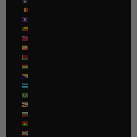
Barbade (BBD $)
Belgique (EUR €)
Belize (EUR €)
Bénin (EUR €)
Bermudes (USD $)
Bhoutan (EUR €)
Biélorussie (EUR €)
Bolivie (BOB Bs.)
Bosnie-Herzégovine (BAM КМ)
Botswana (EUR €)
Brésil (EUR €)
Brunei (BND $)
Bulgarie (EUR €)
Burkina Faso (EUR €)
Burundi (BIF Fr)