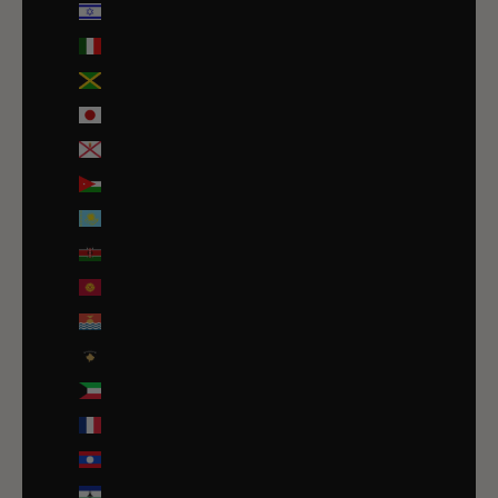
Israël (ILS ₪)
Italie (EUR €)
Jamaïque (JMD $)
Japon (JPY ¥)
Jersey (EUR €)
Jordanie (EUR €)
Kazakhstan (EUR €)
Kenya (KES KSh)
Kirghizstan (EUR €)
Kiribati (EUR €)
Kosovo (EUR €)
Koweït (EUR €)
La Réunion (EUR €)
Laos (LAK ₭)
Lesotho (EUR €)