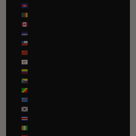
Cambodge (EUR €)
Cameroun (XAF CFA)
Canada (CAD $)
Cap-Vert (CVE $)
Chili (EUR €)
Chine (EUR €)
Chypre (EUR €)
Colombie (EUR €)
Comores (KMF Fr)
Congo-Brazzaville (XAF CFA)
Congo-Kinshasa (CDF Fr)
Corée du Sud (KRW ₩)
Costa Rica (CRC ₡)
Côte d’Ivoire (EUR €)