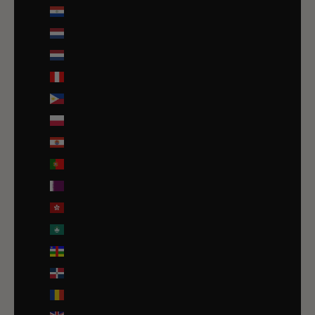
Paraguay (PYG ₲)
Pays-Bas (EUR €)
Pays-Bas caribéens (USD $)
Pérou (PEN S/)
Philippines (PHP ₱)
Pologne (PLN zł)
Polynésie française (EUR €)
Portugal (EUR €)
Qatar (QAR ر.ق)
R.A.S. chinoise de Hong Kong (HKD $)
R.A.S. chinoise de Macao (EUR €)
République centrafricaine (XAF CFA)
République dominicaine (DOP $)
Roumanie (RON Lei)