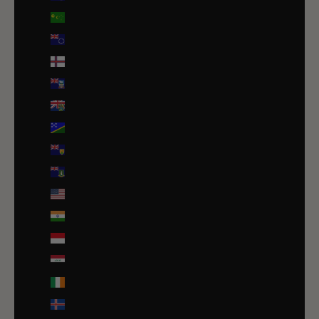
Îles Cocos (AUD $)
Îles Cook (NZD $)
Îles Féroé (DKK kr.)
Îles Malouines (FKP £)
Îles Pitcairn (NZD $)
Îles Salomon (SBD $)
Îles Turques-et-Caïques (USD $)
Îles Vierges britanniques (USD $)
Îles mineures éloignées des États-Unis (USD $)
Inde (EUR €)
Indonésie (IDR Rp)
Irak (EUR €)
Irlande (EUR €)
Islande (ISK kr)