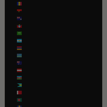
Andorre (EUR €)
Angola (EUR €)
Anguilla (XCD $)
Antigua-et-Barbuda (XCD $)
Arabie saoudite (SAR ر.س)
Argentine (EUR €)
Arménie (EUR €)
Aruba (AWG ƒ)
Australie (AUD $)
Autriche (EUR €)
Azerbaïdjan (EUR €)
Bahamas (BSD $)
Bahreïn (EUR €)
Bangladesh (EUR €)