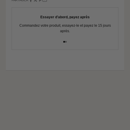
Tour de poitrine
117 - 121
Tour de taille
101 - 105
Essayer d'abord, payez après
Tour de bassin
127 - 131
Commandez votre produit, essayez-le et payez le 15 jours
Vo
après.
Aller à l'élément 1
Aller à l'élément 2