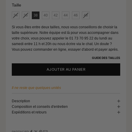
Tour de bassin
112 - 116
Taille
Taille
34
36
38
40
42
44
46
48
Taille (FR)
46
Si vous êtes entre deux tailles, nous vous conseillons de choisir la
Tour de poitrine
107 - 111
taille supérieure. Notre équipe est là pour vous accompagner dans
votre choix, vous pouvez appeler le 01 73 70 95 22 du lundi au
Tour de taille
91 - 95
samedi entre 11 h et 20h ou nous écrire via le chat. Un doute ?
Vous pouvez commander en ligne, essayer d'abord et payer après.
Tour de bassin
117 - 121
GUIDE DES TAILLES
AJOUTER AU PANIER
Taille (FR)
48
Tour de poitrine
112 - 116
Il ne reste que quelques unités
Tour de taille
96 - 100
Description
Tour de bassin
122 - 126
Composition et conseils d'entretien
Expéditions et retours
Taille (FR)
50
PARTAGER