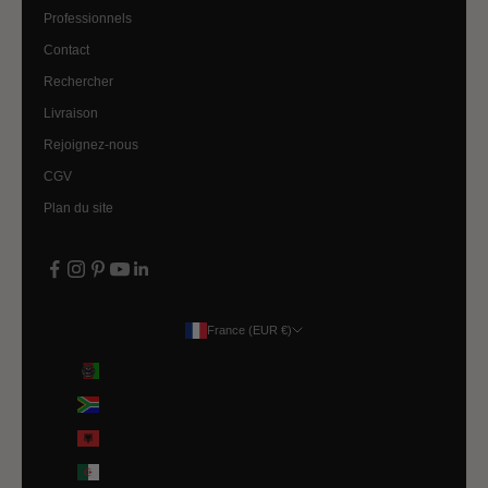
Professionnels
Contact
Rechercher
Livraison
Rejoignez-nous
CGV
Plan du site
France (EUR €)
Pays
Afghanistan (EUR €)
Afrique du Sud (EUR €)
Albanie (ALL L)
Algérie (DZD د.ج)