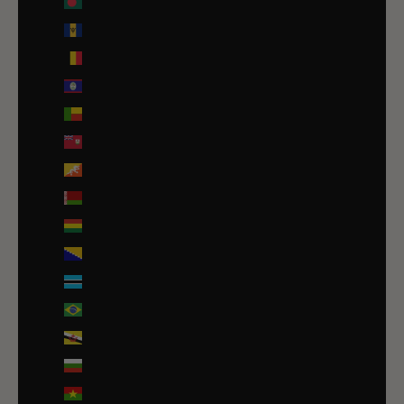
Bangladesh (EUR €)
Barbade (BBD $)
Belgique (EUR €)
Belize (EUR €)
Bénin (EUR €)
Bermudes (USD $)
Bhoutan (EUR €)
Biélorussie (EUR €)
Bolivie (BOB Bs.)
Bosnie-Herzégovine (BAM КМ)
Botswana (EUR €)
Brésil (EUR €)
Brunei (BND $)
Bulgarie (EUR €)
Burkina Faso (EUR €)