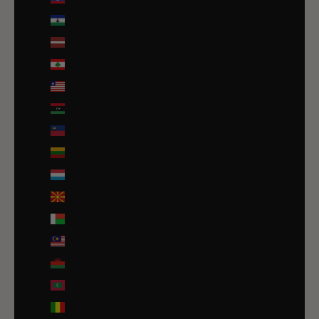
Lesotho (EUR €)
Lettonie (EUR €)
Liban (EUR €)
Liberia (EUR €)
Libye (EUR €)
Liechtenstein (CHF CHF)
Lituanie (EUR €)
Luxembourg (EUR €)
Macédoine du Nord (MKD ден)
Madagascar (EUR €)
Malaisie (EUR €)
Malawi (EUR €)
Maldives (MVR MVR)
Mali (EUR €)