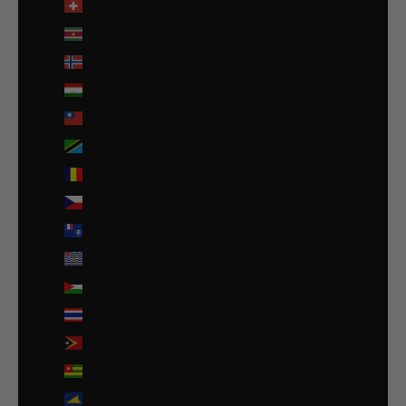
Suisse (CHF CHF)
Suriname (EUR €)
Svalbard et Jan Mayen (EUR €)
Tadjikistan (TJS ЅМ)
Taïwan (TWD $)
Tanzanie (TZS Sh)
Tchad (XAF CFA)
Tchéquie (CZK Kč)
Terres australes françaises (EUR €)
Territoire britannique de l’océan Indien (USD $)
Territoires palestiniens (ILS ₪)
Thaïlande (THB ฿)
Timor oriental (USD $)
Togo (EUR €)
Tokelau (NZD $)