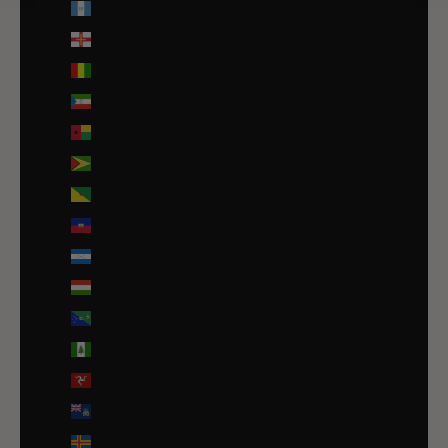
Guatemala (GTQ Q)
Guernesey (GBP £)
Guinée (GNF Fr)
Guinée équatoriale (XAF CFA)
Guinée-Bissau (EUR €)
Guyana (GYD $)
Guyane française (EUR €)
Haïti (EUR €)
Honduras (HNL L)
Hongrie (HUF Ft)
Île Christmas (AUD $)
Île Norfolk (AUD $)
Île de Man (GBP £)
Île de l’Ascension (SHP £)
Îles Åland (EUR €)