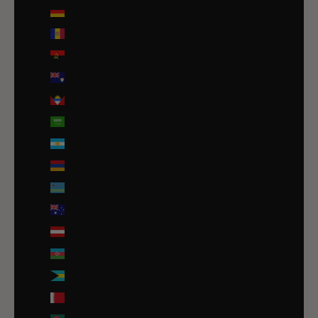
Allemagne (EUR €)
Andorre (EUR €)
Angola (EUR €)
Anguilla (XCD $)
Antigua-et-Barbuda (XCD $)
Arabie saoudite (SAR ر.س)
Argentine (EUR €)
Arménie (EUR €)
Aruba (AWG ƒ)
Australie (AUD $)
Autriche (EUR €)
Azerbaïdjan (EUR €)
Bahamas (BSD $)
Bahreïn (EUR €)