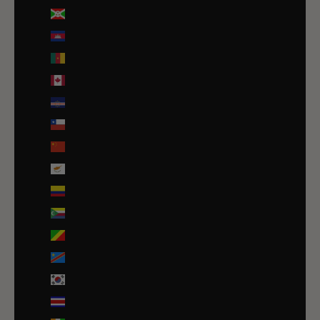
Burundi (BIF Fr)
Cambodge (EUR €)
Cameroun (XAF CFA)
Canada (CAD $)
Cap-Vert (CVE $)
Chili (EUR €)
Chine (EUR €)
Chypre (EUR €)
Colombie (EUR €)
Comores (KMF Fr)
Congo-Brazzaville (XAF CFA)
Congo-Kinshasa (CDF Fr)
Corée du Sud (KRW ₩)
Costa Rica (CRC ₡)