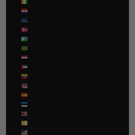
Côte d’Ivoire (EUR €)
Croatie (EUR €)
Curaçao (ANG ƒ)
Danemark (DKK kr.)
Djibouti (DJF Fdj)
Dominique (XCD $)
Égypte (EGP ج.م)
Émirats arabes unis (AED د.إ)
Équateur (USD $)
Érythrée (EUR €)
Espagne (EUR €)
Estonie (EUR €)
Eswatini (EUR €)
État de la Cité du Vatican (EUR €)
États-Unis (USD $)