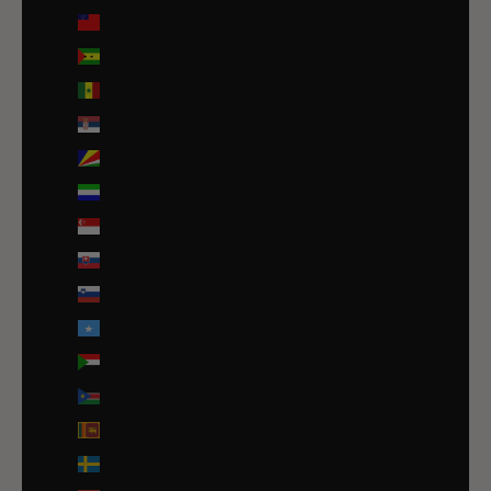
Samoa (WST T)
Sao Tomé-et-Principe (EUR €)
Sénégal (EUR €)
Serbie (RSD РСД)
Seychelles (EUR €)
Sierra Leone (SLL Le)
Singapour (SGD $)
Slovaquie (EUR €)
Slovénie (EUR €)
Somalie (EUR €)
Soudan (EUR €)
Soudan du Sud (EUR €)
Sri Lanka (LKR ₨)
Suède (SEK kr)