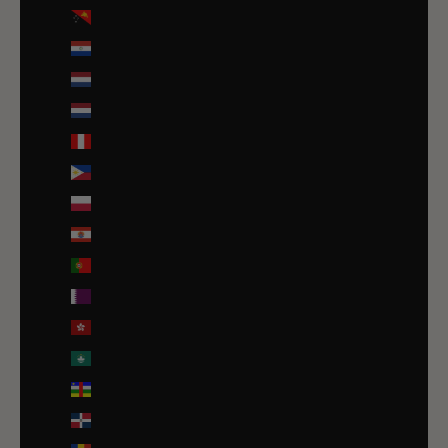
Papouasie-Nouvelle-Guinée (PGK K)
Paraguay (PYG ₲)
Pays-Bas (EUR €)
Pays-Bas caribéens (USD $)
Pérou (PEN S/)
Philippines (PHP ₱)
Pologne (PLN zł)
Polynésie française (EUR €)
Portugal (EUR €)
Qatar (QAR ر.ق)
R.A.S. chinoise de Hong Kong (HKD $)
R.A.S. chinoise de Macao (EUR €)
République centrafricaine (XAF CFA)
République dominicaine (DOP $)