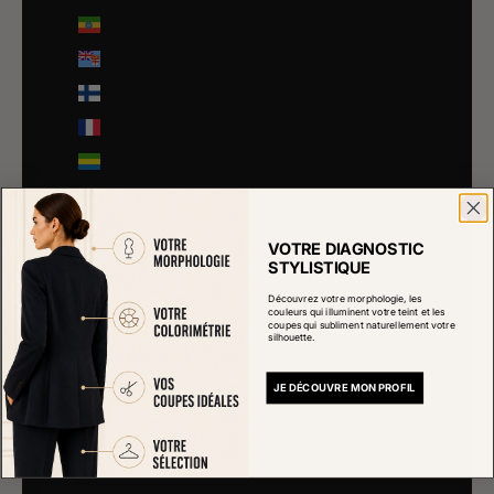
Éthiopie (ETB Br)
Fidji (FJD $)
Finlande (EUR €)
France (EUR €)
Gabon (EUR €)
Gambie (GMD D)
Géorgie (EUR €)
VOTRE DIAGNOSTIC
Géorgie du Sud-et-les Îles Sandwich du Sud (GBP £)
STYLISTIQUE
Ghana (EUR €)
Découvrez votre morphologie, les
couleurs qui illuminent votre teint et les
coupes qui subliment naturellement votre
Gibraltar (GBP £)
silhouette.
Grèce (EUR €)
JE DÉCOUVRE MON PROFIL
Grenade (XCD $)
Groenland (DKK kr.)
Guadeloupe (EUR €)