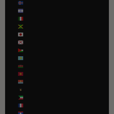
Islande (ISK kr)
Israël (ILS ₪)
Italie (EUR €)
Jamaïque (JMD $)
Japon (JPY ¥)
Jersey (EUR €)
Jordanie (EUR €)
Kazakhstan (EUR €)
Kenya (KES KSh)
Kirghizstan (EUR €)
Kiribati (EUR €)
Kosovo (EUR €)
Koweït (EUR €)
La Réunion (EUR €)
Laos (LAK ₭)