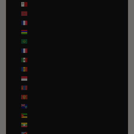
Malte (EUR €)
Maroc (EUR €)
Martinique (EUR €)
Maurice (MUR ₨)
Mauritanie (EUR €)
Mayotte (EUR €)
Mexique (EUR €)
Moldavie (MDL L)
Monaco (EUR €)
Mongolie (MNT ₮)
Monténégro (EUR €)
Montserrat (XCD $)
Mozambique (EUR €)
Myanmar (Birmanie) (EUR €)