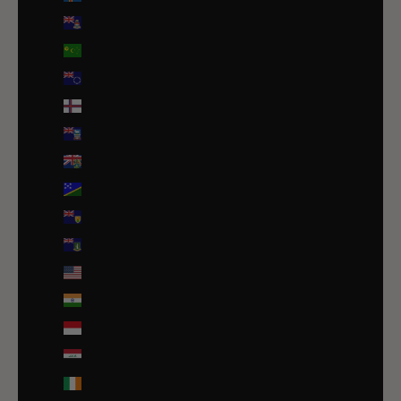
Îles Caïmans (KYD $)
Îles Cocos (AUD $)
Îles Cook (NZD $)
Îles Féroé (DKK kr.)
Îles Malouines (FKP £)
Îles Pitcairn (NZD $)
Îles Salomon (SBD $)
Îles Turques-et-Caïques (USD $)
Îles Vierges britanniques (USD $)
Îles mineures éloignées des États-Unis (USD $)
Inde (EUR €)
Indonésie (IDR Rp)
Irak (EUR €)
Irlande (EUR €)