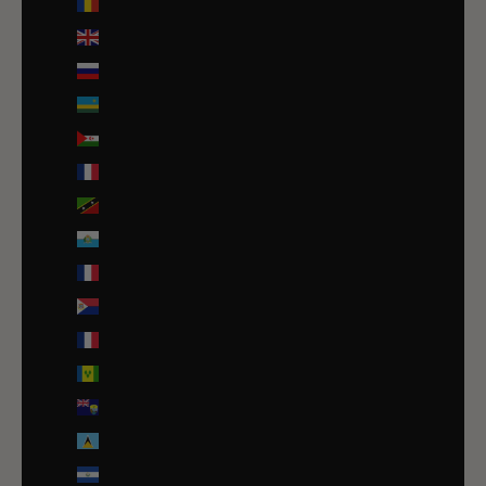
Roumanie (RON Lei)
Royaume-Uni (GBP £)
Russie (EUR €)
Rwanda (EUR €)
Sahara occidental (EUR €)
Saint-Barthélemy (EUR €)
Saint-Christophe-et-Niévès (XCD $)
Saint-Marin (EUR €)
Saint-Martin (EUR €)
Saint-Martin (partie néerlandaise) (ANG ƒ)
Saint-Pierre-et-Miquelon (EUR €)
Saint-Vincent-et-les Grenadines (XCD $)
Sainte-Hélène (SHP £)
Sainte-Lucie (XCD $)
Salvador (USD $)