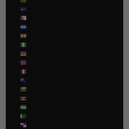
Namibie (EUR €)
Nauru (AUD $)
Népal (NPR Rs.)
Nicaragua (NIO C$)
Niger (EUR €)
Nigeria (EUR €)
Niue (NZD $)
Norvège (EUR €)
Nouvelle-Calédonie (EUR €)
Nouvelle-Zélande (NZD $)
Oman (EUR €)
Ouganda (EUR €)
Ouzbékistan (EUR €)
Pakistan (EUR €)
Panama (USD $)