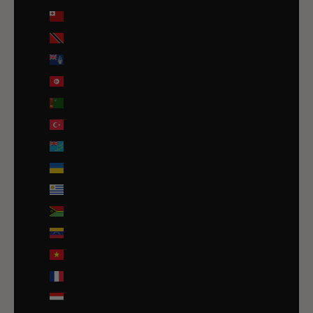
Tonga (TOP T$)
Trinité-et-Tobago (TTD $)
Tristan da Cunha (GBP £)
Tunisie (EUR €)
Turkménistan (EUR €)
Turquie (EUR €)
Tuvalu (AUD $)
Ukraine (EUR €)
Uruguay (UYU $U)
Vanuatu (VUV Vt)
Venezuela (USD $)
Viêt Nam (VND ₫)
Wallis-et-Futuna (EUR €)
Yémen (YER ﷼)