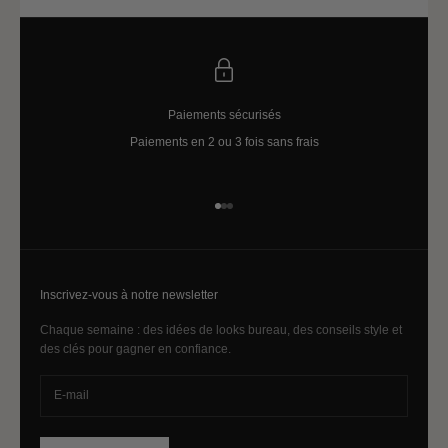
Paiements sécurisés
Paiements en 2 ou 3 fois sans frais
Aller à l'élément 1
Aller à l'élément 2
Aller à l'élément 3
Inscrivez-vous à notre newsletter
Chaque semaine : des idées de looks bureau, des conseils style et
des clés pour gagner en confiance.