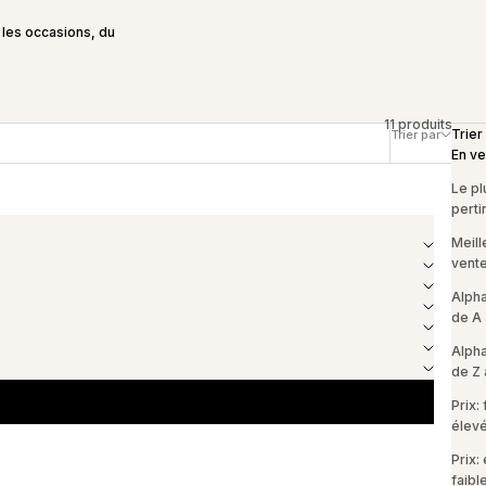
 les occasions, du
11 produits
Trier
Trier par
Filtrer
En ve
Le pl
perti
Meill
vent
Alph
de A 
Alph
de Z 
Prix: 
élev
Prix:
faibl