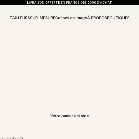
LIVRAISON OFFERTE EN FRANCE DÈS 200€ D'ACHAT
TAILLEURS
SUR-MESURE
Conseil en image
À PROPOS
BOUTIQUES
Votre panier est vide
STES BLAZERS