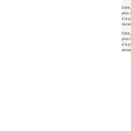
Date,
plus 
à la p
réce
Date,
plus 
à la p
anci