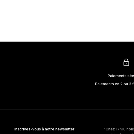
VESTE BLAZER NIMES - CAPPUCCCINO
PRIX DE VENTE
435€
Paiements séc
Paiements en 2 ou 3 f
Inscrivez-vous à notre newsletter
“Chez 17h10 nous