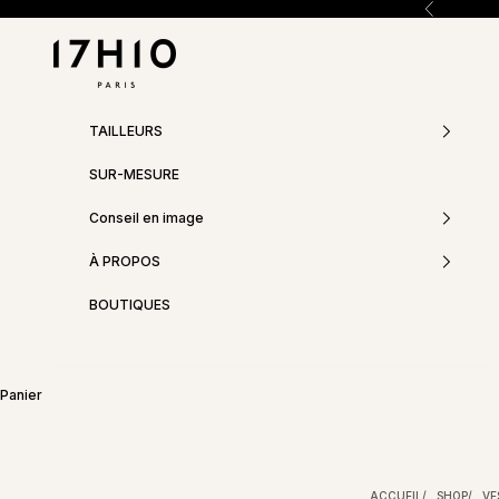
Passer au contenu
Précédent
17h10
TAILLEURS
SUR-MESURE
Conseil en image
À PROPOS
BOUTIQUES
Panier
ACCUEIL
SHOP
VE