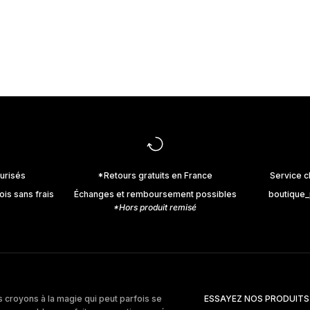
VESTE BLAZER NIMES - DENIM
PRIX DE VENTE
435€
urisés
*Retours gratuits en France
Service c
ois sans frais
Échanges et remboursement possibles
boutique
*Hors produit remisé
 croyons à la magie qui peut parfois se
ESSAYEZ NOS PRODUITS