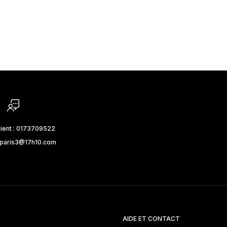
lient : 0173709522
_paris3@17h10.com
AIDE ET CONTACT