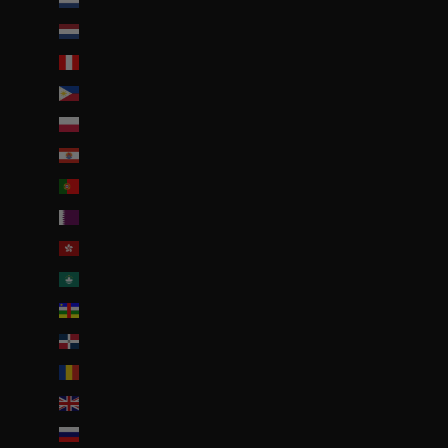
Pays-Bas (EUR €)
Pays-Bas caribéens (USD $)
Pérou (PEN S/)
Philippines (PHP ₱)
Pologne (PLN zł)
Polynésie française (EUR €)
Portugal (EUR €)
Qatar (QAR ر.ق)
R.A.S. chinoise de Hong Kong (HKD $)
R.A.S. chinoise de Macao (EUR €)
République centrafricaine (XAF CFA)
République dominicaine (DOP $)
Roumanie (RON Lei)
Royaume-Uni (GBP £)
Russie (EUR €)