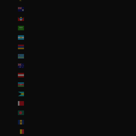
Anguilla (XCD $)
Antigua-et-Barbuda (XCD $)
Arabie saoudite (SAR ر.س)
Argentine (EUR €)
Arménie (EUR €)
Aruba (AWG ƒ)
Australie (AUD $)
Autriche (EUR €)
Azerbaïdjan (EUR €)
Bahamas (BSD $)
Bahreïn (EUR €)
Bangladesh (EUR €)
Barbade (BBD $)
Belgique (EUR €)