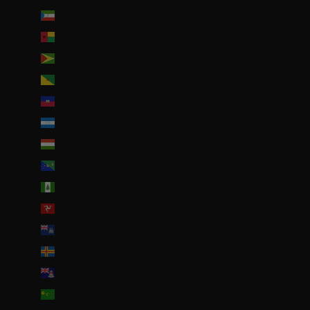
Guinée équatoriale (XAF CFA)
Guinée-Bissau (EUR €)
Guyana (GYD $)
Guyane française (EUR €)
Haïti (EUR €)
Honduras (HNL L)
Hongrie (HUF Ft)
Île Christmas (AUD $)
Île Norfolk (AUD $)
Île de Man (GBP £)
Île de l’Ascension (SHP £)
Îles Åland (EUR €)
Îles Caïmans (KYD $)
Îles Cocos (AUD $)