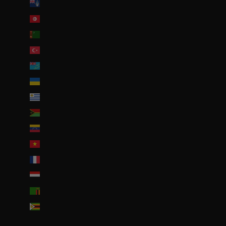
Tristan da Cunha (GBP £)
Tunisie (EUR €)
Turkménistan (EUR €)
Turquie (EUR €)
Tuvalu (AUD $)
Ukraine (EUR €)
Uruguay (UYU $U)
Vanuatu (VUV Vt)
Venezuela (USD $)
Viêt Nam (VND ₫)
Wallis-et-Futuna (EUR €)
Yémen (YER ﷼)
Zambie (EUR €)
Zimbabwe (USD $)