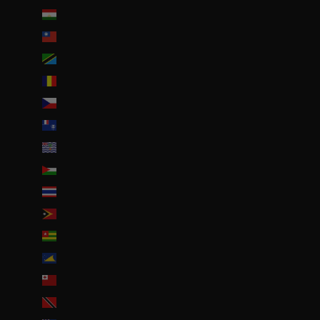
Tadjikistan (TJS ЅМ)
Taïwan (TWD $)
Tanzanie (TZS Sh)
Tchad (XAF CFA)
Tchéquie (CZK Kč)
Terres australes françaises (EUR €)
Territoire britannique de l’océan Indien (USD $)
Territoires palestiniens (ILS ₪)
Thaïlande (THB ฿)
Timor oriental (USD $)
Togo (EUR €)
Tokelau (NZD $)
Tonga (TOP T$)
Trinité-et-Tobago (TTD $)