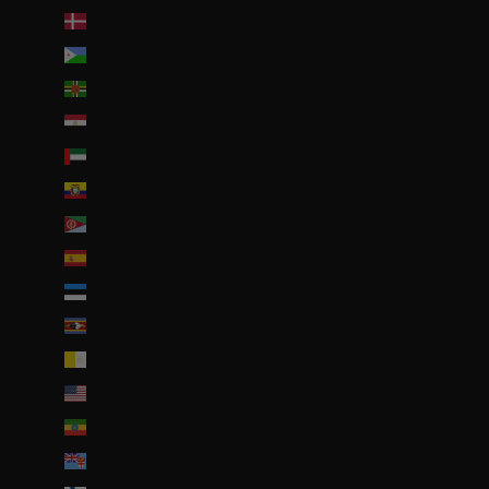
Danemark (DKK kr.)
Djibouti (DJF Fdj)
Dominique (XCD $)
Égypte (EGP ج.م)
Émirats arabes unis (AED د.إ)
Équateur (USD $)
Érythrée (EUR €)
Espagne (EUR €)
Estonie (EUR €)
Eswatini (EUR €)
État de la Cité du Vatican (EUR €)
États-Unis (USD $)
Éthiopie (ETB Br)
Fidji (FJD $)