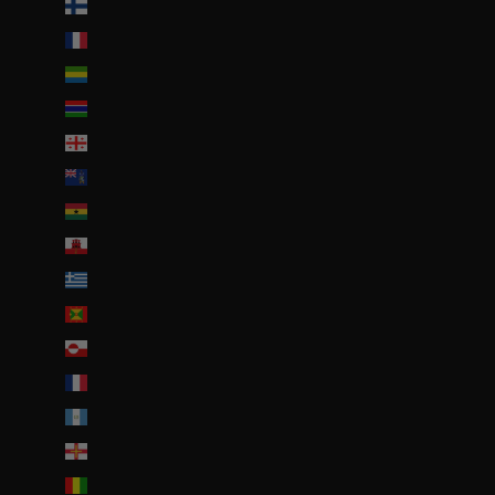
Finlande (EUR €)
France (EUR €)
Gabon (EUR €)
Gambie (GMD D)
Géorgie (EUR €)
Géorgie du Sud-et-les Îles Sandwich du Sud (GBP £)
Ghana (EUR €)
Gibraltar (GBP £)
Grèce (EUR €)
Grenade (XCD $)
Groenland (DKK kr.)
Guadeloupe (EUR €)
Guatemala (GTQ Q)
Guernesey (GBP £)
Guinée (GNF Fr)