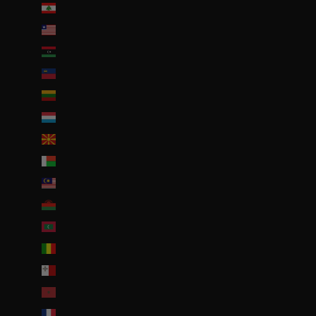
Liban (EUR €)
Liberia (EUR €)
Libye (EUR €)
Liechtenstein (CHF CHF)
Lituanie (EUR €)
Luxembourg (EUR €)
Macédoine du Nord (MKD ден)
Madagascar (EUR €)
Malaisie (EUR €)
Malawi (EUR €)
Maldives (MVR MVR)
Mali (EUR €)
Malte (EUR €)
Maroc (EUR €)
Martinique (EUR €)