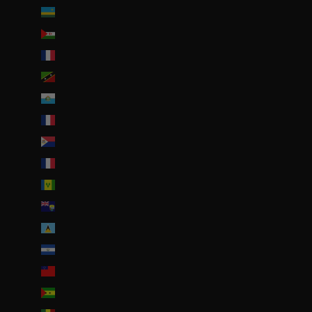
Rwanda (EUR €)
Sahara occidental (EUR €)
Saint-Barthélemy (EUR €)
Saint-Christophe-et-Niévès (XCD $)
Saint-Marin (EUR €)
Saint-Martin (EUR €)
Saint-Martin (partie néerlandaise) (ANG ƒ)
Saint-Pierre-et-Miquelon (EUR €)
Saint-Vincent-et-les Grenadines (XCD $)
Sainte-Hélène (SHP £)
Sainte-Lucie (XCD $)
Salvador (USD $)
Samoa (WST T)
Sao Tomé-et-Principe (EUR €)