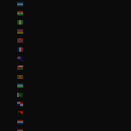
Nicaragua (NIO C$)
Niger (EUR €)
Nigeria (EUR €)
Niue (NZD $)
Norvège (EUR €)
Nouvelle-Calédonie (EUR €)
Nouvelle-Zélande (NZD $)
Oman (EUR €)
Ouganda (EUR €)
Ouzbékistan (EUR €)
Pakistan (EUR €)
Panama (USD $)
Papouasie-Nouvelle-Guinée (PGK K)
Paraguay (PYG ₲)