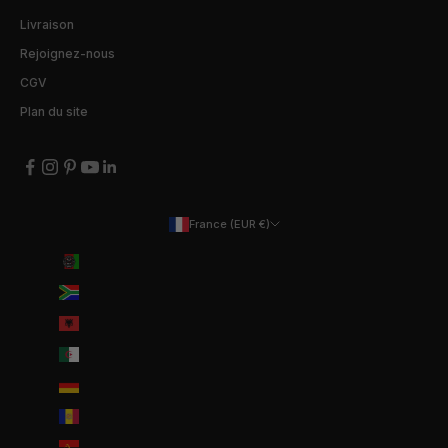
Livraison
Rejoignez-nous
CGV
Plan du site
France (EUR €)
Pays
Afghanistan (EUR €)
Afrique du Sud (EUR €)
Albanie (ALL L)
Algérie (DZD د.ج)
Allemagne (EUR €)
Andorre (EUR €)
Angola (EUR €)