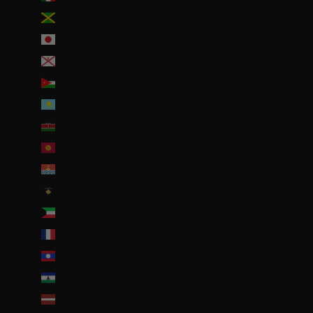
Jamaïque (JMD $)
Japon (JPY ¥)
Jersey (EUR €)
Jordanie (EUR €)
Kazakhstan (EUR €)
Kenya (KES KSh)
Kirghizstan (EUR €)
Kiribati (EUR €)
Kosovo (EUR €)
Koweït (EUR €)
La Réunion (EUR €)
Laos (LAK ₭)
Lesotho (EUR €)
Lettonie (EUR €)