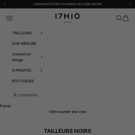
Passer au contenu
Précédent
Sui
LIVRAISON OFFERTE EN FRANCE DÈS 200€ D'ACHAT
17h10
Menu
Recherche
Panier
TAILLEURS
SUR-MESURE
Conseil en
image
À PROPOS
BOUTIQUES
CONNEXION
Panier
Votre panier est vide
TAILLEURS NOIRS