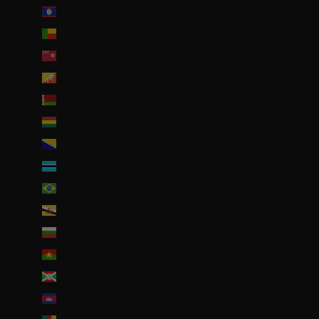
Belize (EUR €)
Bénin (EUR €)
Bermudes (USD $)
Bhoutan (EUR €)
Biélorussie (EUR €)
Bolivie (BOB Bs.)
Bosnie-Herzégovine (BAM КМ)
Botswana (EUR €)
Brésil (EUR €)
Brunei (BND $)
Bulgarie (EUR €)
Burkina Faso (EUR €)
Burundi (BIF Fr)
Cambodge (EUR €)