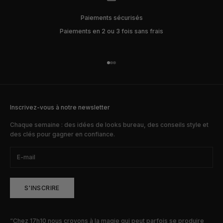
Paiements sécurisés
Paiements en 2 ou 3 fois sans frais
Aller à l'élément 1
Aller à l'élément 2
Aller à l'élément 3
Inscrivez-vous à notre newsletter
Chaque semaine : des idées de looks bureau, des conseils style et
des clés pour gagner en confiance.
S'INSCRIRE
“Chez 17h10 nous croyons à la magie qui peut parfois se produire