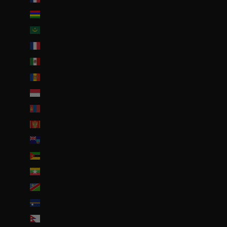
Maurice (MUR ₨)
Mauritanie (EUR €)
Mayotte (EUR €)
Mexique (EUR €)
Moldavie (MDL L)
Monaco (EUR €)
Mongolie (MNT ₮)
Monténégro (EUR €)
Montserrat (XCD $)
Mozambique (EUR €)
Myanmar (Birmanie) (EUR €)
Namibie (EUR €)
Nauru (AUD $)
Népal (NPR Rs.)