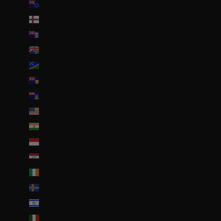
Îles Cook (NZD $)
Îles Féroé (DKK kr.)
Îles Malouines (FKP £)
Îles Pitcairn (NZD $)
Îles Salomon (SBD $)
Îles Turques-et-Caïques (USD $)
Îles Vierges britanniques (USD $)
Îles mineures éloignées des États-Unis (USD $)
Inde (EUR €)
Indonésie (IDR Rp)
Irak (EUR €)
Irlande (EUR €)
Islande (ISK kr)
Israël (ILS ₪)
Italie (EUR €)