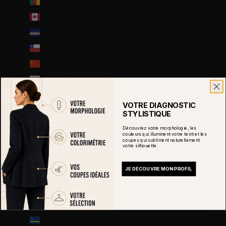
Cameroun (XAF CFA)
Canada (CAD $)
Cap-Vert (CVE $)
Chili (EUR €)
Chine (EUR €)
Chypre (EUR €)
Colombie (EUR €)
VOTRE DIAGNOSTIC
Comores (KMF Fr)
STYLISTIQUE
Congo-Brazzaville (XAF CFA)
Découvrez votre morphologie, les
couleurs qui illuminent votre teint et les
coupes qui subliment naturellement
Congo-Kinshasa (CDF Fr)
votre silhouette.
Corée du Sud (KRW ₩)
JE DÉCOUVRE MON PROFIL
Costa Rica (CRC ₡)
Côte d’Ivoire (EUR €)
Croatie (EUR €)
Curaçao (ANG ƒ)