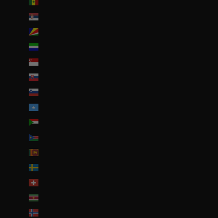
Sénégal (EUR €)
Serbie (RSD РСД)
Seychelles (EUR €)
Sierra Leone (SLL Le)
Singapour (SGD $)
Slovaquie (EUR €)
Slovénie (EUR €)
Somalie (EUR €)
Soudan (EUR €)
Soudan du Sud (EUR €)
Sri Lanka (LKR ₨)
Suède (SEK kr)
Suisse (CHF CHF)
Suriname (EUR €)
Svalbard et Jan Mayen (EUR €)