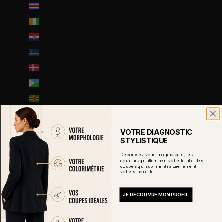
Costa Rica (CRC ₡)
Côte d’Ivoire (EUR €)
Croatie (EUR €)
Curaçao (ANG ƒ)
Danemark (DKK kr.)
Djibouti (DJF Fdj)
Dominique (XCD $)
Égypte (EGP ج.م)
Émirats arabes unis (AED د.إ)
VOTRE DIAGNOSTIC
STYLISTIQUE
Équateur (USD $)
Découvrez votre morphologie, les
Érythrée (EUR €)
couleurs qui illuminent votre teint et les
coupes qui subliment naturellement
votre silhouette.
Espagne (EUR €)
Estonie (EUR €)
JE DÉCOUVRE MON PROFIL
Eswatini (EUR €)
État de la Cité du Vatican (EUR €)