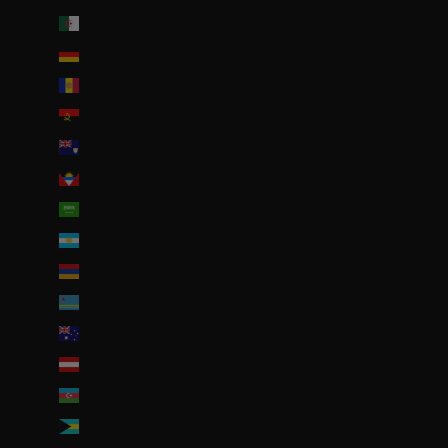
Algérie (DZD د.ج)
Allemagne (EUR €)
Andorre (EUR €)
Angola (EUR €)
Anguilla (XCD $)
Antigua-et-Barbuda (XCD $)
Arabie saoudite (SAR ر.س)
Argentine (EUR €)
Arménie (EUR €)
Aruba (AWG ƒ)
Australie (AUD $)
Autriche (EUR €)
Azerbaïdjan (EUR €)
Bahamas (BSD $)