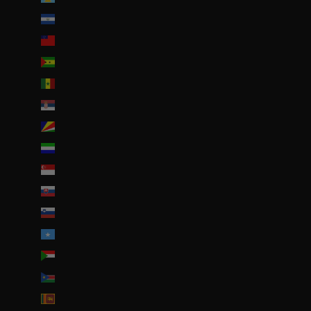
Salvador (USD $)
Samoa (WST T)
Sao Tomé-et-Principe (EUR €)
Sénégal (EUR €)
Serbie (RSD РСД)
Seychelles (EUR €)
Sierra Leone (SLL Le)
Singapour (SGD $)
Slovaquie (EUR €)
Slovénie (EUR €)
Somalie (EUR €)
Soudan (EUR €)
Soudan du Sud (EUR €)
Sri Lanka (LKR ₨)