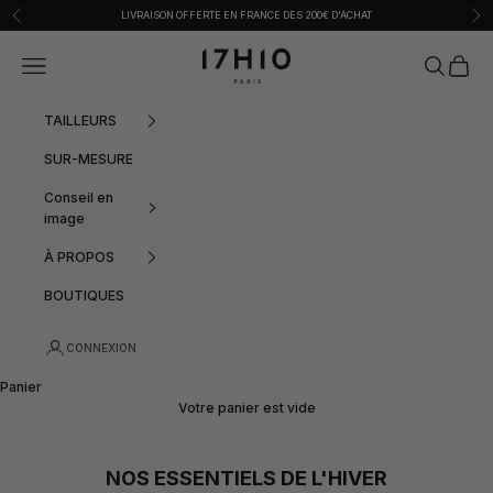
Passer au contenu
Précédent
Sui
LIVRAISON OFFERTE EN FRANCE DÈS 200€ D'ACHAT
17h10
Menu
Recherche
Panier
TAILLEURS
SUR-MESURE
Conseil en
image
À PROPOS
BOUTIQUES
CONNEXION
Panier
Votre panier est vide
NOS ESSENTIELS DE L'HIVER