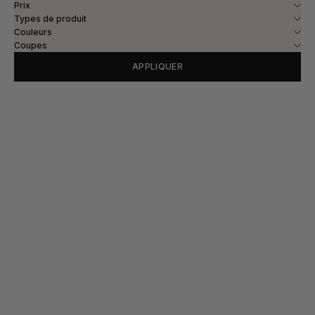
Prix
Types de produit
Couleurs
Coupes
APPLIQUER
Choisir les options
Choisir les options
CHEMISE HUDSON VISCOSE -
CHEMISE HUDSON VISCOSE -