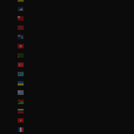
Tokelau (NZD $)
Tonga (TOP T$)
Trinité-et-Tobago (TTD $)
Tristan da Cunha (GBP £)
Tunisie (EUR €)
Turkménistan (EUR €)
Turquie (EUR €)
Tuvalu (AUD $)
Ukraine (EUR €)
Uruguay (UYU $U)
Vanuatu (VUV Vt)
Venezuela (USD $)
Viêt Nam (VND ₫)
Wallis-et-Futuna (EUR €)