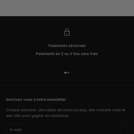
PRIX DE VENTE
185€
Paiements sécurisés
Paiements en 2 ou 3 fois sans frais
Aller à l'élément 1
Aller à l'élément 2
Aller à l'élément 3
Inscrivez-vous à notre newsletter
Chaque semaine : des idées de looks bureau, des conseils style et
des clés pour gagner en confiance.