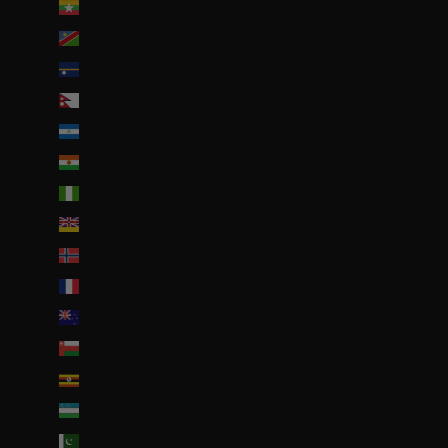
Myanmar (Birmanie) (EUR €)
Namibie (EUR €)
Nauru (AUD $)
Népal (NPR Rs.)
Nicaragua (NIO C$)
Niger (EUR €)
Nigeria (EUR €)
Niue (NZD $)
Norvège (EUR €)
Nouvelle-Calédonie (EUR €)
Nouvelle-Zélande (NZD $)
Oman (EUR €)
Ouganda (EUR €)
Ouzbékistan (EUR €)
Pakistan (EUR €)