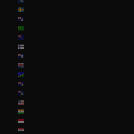
Île de l’Ascension (SHP £)
Îles Åland (EUR €)
Îles Caïmans (KYD $)
Îles Cocos (AUD $)
Îles Cook (NZD $)
Îles Féroé (DKK kr.)
Îles Malouines (FKP £)
Îles Pitcairn (NZD $)
Îles Salomon (SBD $)
Îles Turques-et-Caïques (USD $)
Îles Vierges britanniques (USD $)
Îles mineures éloignées des États-Unis (USD $)
Inde (EUR €)
Indonésie (IDR Rp)
Irak (EUR €)