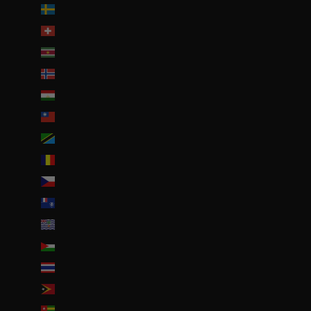
Suède (SEK kr)
Suisse (CHF CHF)
Suriname (EUR €)
Svalbard et Jan Mayen (EUR €)
Tadjikistan (TJS ЅМ)
Taïwan (TWD $)
Tanzanie (TZS Sh)
Tchad (XAF CFA)
Tchéquie (CZK Kč)
Terres australes françaises (EUR €)
Territoire britannique de l’océan Indien (USD $)
Territoires palestiniens (ILS ₪)
Thaïlande (THB ฿)
Timor oriental (USD $)
Togo (EUR €)