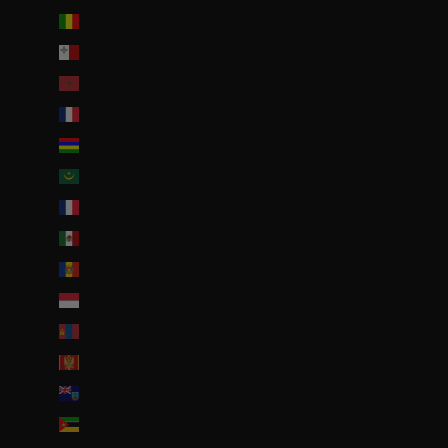
Mali (EUR €)
Malte (EUR €)
Maroc (EUR €)
Martinique (EUR €)
Maurice (MUR ₨)
Mauritanie (EUR €)
Mayotte (EUR €)
Mexique (EUR €)
Moldavie (MDL L)
Monaco (EUR €)
Mongolie (MNT ₮)
Monténégro (EUR €)
Montserrat (XCD $)
Mozambique (EUR €)