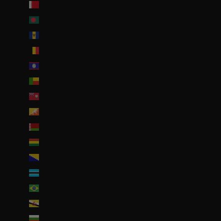
Bahreïn (EUR €)
Bangladesh (EUR €)
Barbade (BBD $)
Belgique (EUR €)
Belize (EUR €)
Bénin (EUR €)
Bermudes (USD $)
Bhoutan (EUR €)
Biélorussie (EUR €)
Bolivie (BOB Bs.)
Bosnie-Herzégovine (BAM КМ)
Botswana (EUR €)
Brésil (EUR €)
Brunei (BND $)
Bulgarie (EUR €)