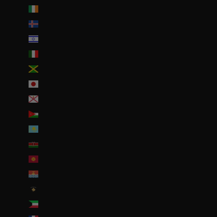
Irlande (EUR €)
Islande (ISK kr)
Israël (ILS ₪)
Italie (EUR €)
Jamaïque (JMD $)
Japon (JPY ¥)
Jersey (EUR €)
Jordanie (EUR €)
Kazakhstan (EUR €)
Kenya (KES KSh)
Kirghizstan (EUR €)
Kiribati (EUR €)
Kosovo (EUR €)
Koweït (EUR €)