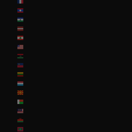
La Réunion (EUR €)
Laos (LAK ₭)
Lesotho (EUR €)
Lettonie (EUR €)
Liban (EUR €)
Liberia (EUR €)
Libye (EUR €)
Liechtenstein (CHF CHF)
Lituanie (EUR €)
Luxembourg (EUR €)
Macédoine du Nord (MKD ден)
Madagascar (EUR €)
Malaisie (EUR €)
Malawi (EUR €)
Maldives (MVR MVR)