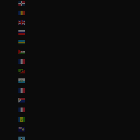
République dominicaine (DOP $)
Roumanie (RON Lei)
Royaume-Uni (GBP £)
Russie (EUR €)
Rwanda (EUR €)
Sahara occidental (EUR €)
Saint-Barthélemy (EUR €)
Saint-Christophe-et-Niévès (XCD $)
Saint-Marin (EUR €)
Saint-Martin (EUR €)
Saint-Martin (partie néerlandaise) (ANG ƒ)
Saint-Pierre-et-Miquelon (EUR €)
Saint-Vincent-et-les Grenadines (XCD $)
Sainte-Hélène (SHP £)
Sainte-Lucie (XCD $)