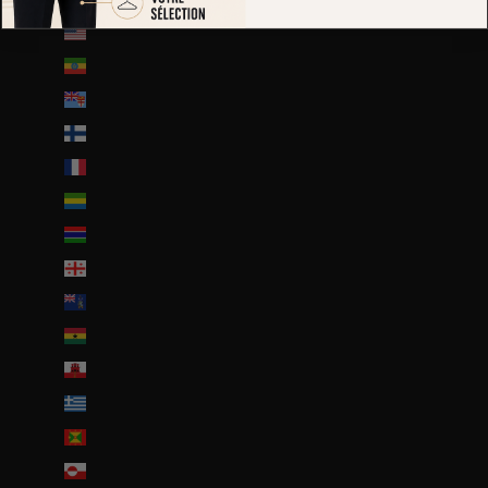
États-Unis (USD $)
Éthiopie (ETB Br)
Fidji (FJD $)
Finlande (EUR €)
France (EUR €)
Gabon (EUR €)
Gambie (GMD D)
Géorgie (EUR €)
Géorgie du Sud-et-les Îles Sandwich du Sud (GBP £)
Ghana (EUR €)
Gibraltar (GBP £)
Grèce (EUR €)
Grenade (XCD $)
Groenland (DKK kr.)