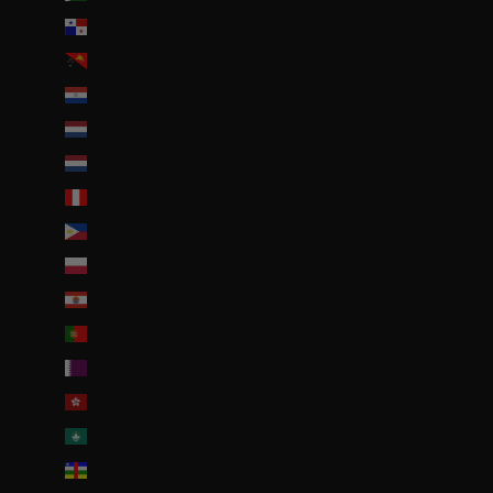
Panama (USD $)
Papouasie-Nouvelle-Guinée (PGK K)
Paraguay (PYG ₲)
Pays-Bas (EUR €)
Pays-Bas caribéens (USD $)
Pérou (PEN S/)
Philippines (PHP ₱)
Pologne (PLN zł)
Polynésie française (EUR €)
Portugal (EUR €)
Qatar (QAR ر.ق)
R.A.S. chinoise de Hong Kong (HKD $)
R.A.S. chinoise de Macao (EUR €)
République centrafricaine (XAF CFA)