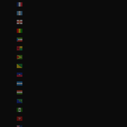
Guadeloupe (EUR €)
Guatemala (GTQ Q)
Guernesey (GBP £)
Guinée (GNF Fr)
Guinée équatoriale (XAF CFA)
Guinée-Bissau (EUR €)
Guyana (GYD $)
Guyane française (EUR €)
Haïti (EUR €)
Honduras (HNL L)
Hongrie (HUF Ft)
Île Christmas (AUD $)
Île Norfolk (AUD $)
Île de Man (GBP £)