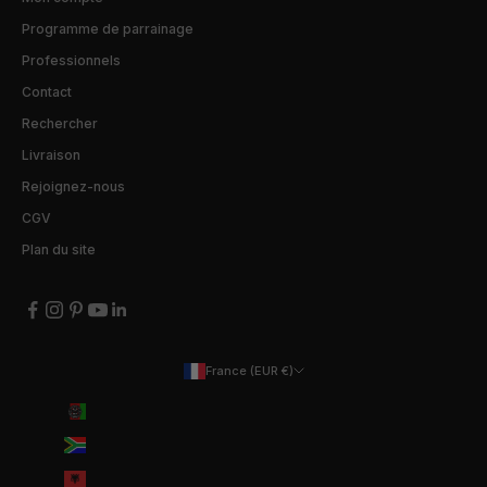
Programme de parrainage
Professionnels
Contact
Rechercher
Livraison
Rejoignez-nous
CGV
Plan du site
France (EUR €)
Pays
Afghanistan (EUR €)
Afrique du Sud (EUR €)
Albanie (ALL L)