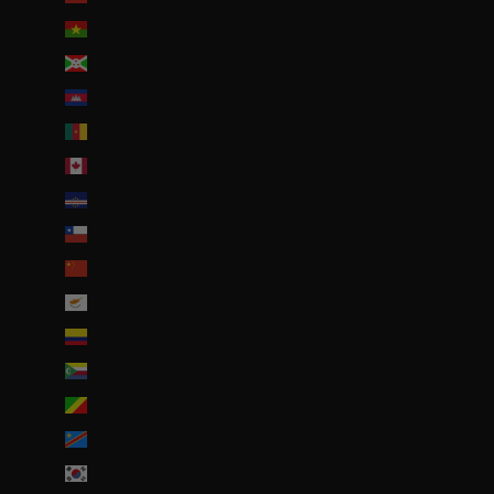
Burkina Faso (EUR €)
Burundi (BIF Fr)
Cambodge (EUR €)
Cameroun (XAF CFA)
Canada (CAD $)
Cap-Vert (CVE $)
Chili (EUR €)
Chine (EUR €)
Chypre (EUR €)
Colombie (EUR €)
Comores (KMF Fr)
Congo-Brazzaville (XAF CFA)
Congo-Kinshasa (CDF Fr)
Corée du Sud (KRW ₩)