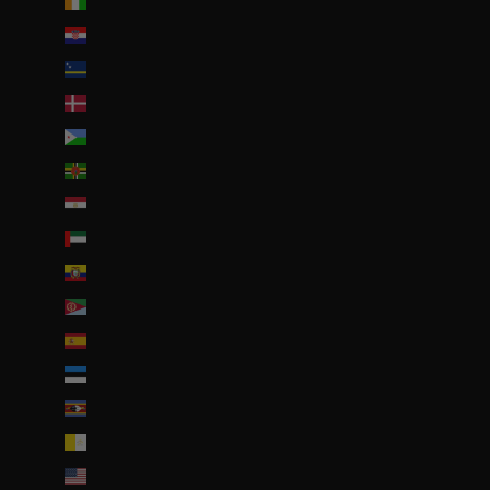
Côte d’Ivoire (EUR €)
Croatie (EUR €)
Curaçao (ANG ƒ)
Danemark (DKK kr.)
Djibouti (DJF Fdj)
Dominique (XCD $)
Égypte (EGP ج.م)
Émirats arabes unis (AED د.إ)
Équateur (USD $)
Érythrée (EUR €)
Espagne (EUR €)
Estonie (EUR €)
Eswatini (EUR €)
État de la Cité du Vatican (EUR €)
États-Unis (USD $)