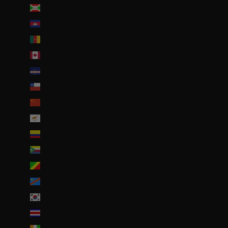
Burundi (BIF Fr)
Cambodge (EUR €)
Cameroun (XAF CFA)
Canada (CAD $)
Cap-Vert (CVE $)
Chili (EUR €)
Chine (EUR €)
Chypre (EUR €)
Colombie (EUR €)
Comores (KMF Fr)
Congo-Brazzaville (XAF CFA)
Congo-Kinshasa (CDF Fr)
Corée du Sud (KRW ₩)
Costa Rica (CRC ₡)