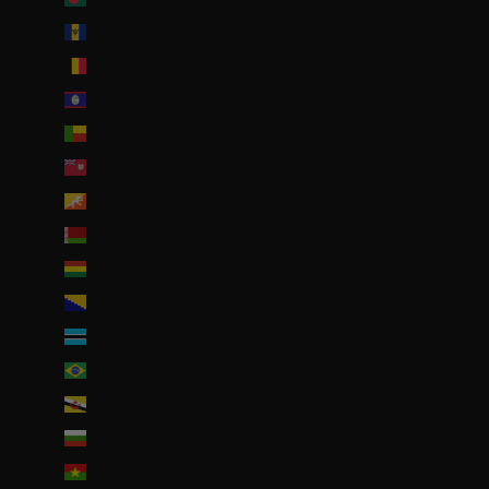
Barbade (BBD $)
Belgique (EUR €)
Belize (EUR €)
Bénin (EUR €)
Bermudes (USD $)
Bhoutan (EUR €)
Biélorussie (EUR €)
Bolivie (BOB Bs.)
Bosnie-Herzégovine (BAM КМ)
Botswana (EUR €)
Brésil (EUR €)
Brunei (BND $)
Bulgarie (EUR €)
Burkina Faso (EUR €)