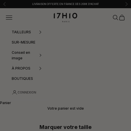
Passer au contenu
Précédent
Sui
LIVRAISON OFFERTE EN FRANCE DÈS 200€ D'ACHAT
17h10
Menu
Recherche
Panier
TAILLEURS
SUR-MESURE
Conseil en
image
À PROPOS
BOUTIQUES
CONNEXION
Panier
Votre panier est vide
Marquer votre taille