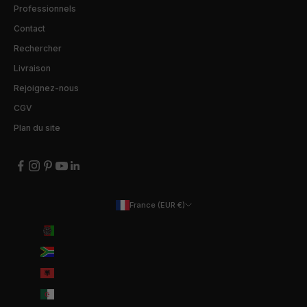
Professionnels
Contact
Rechercher
Livraison
Rejoignez-nous
CGV
Plan du site
France (EUR €)
Pays
Afghanistan (EUR €)
Afrique du Sud (EUR €)
Albanie (ALL L)
Algérie (DZD د.ج)