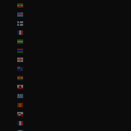
Éthiopie (ETB Br)
Fidji (FJD $)
Finlande (EUR €)
France (EUR €)
Gabon (EUR €)
Gambie (GMD D)
Géorgie (EUR €)
Géorgie du Sud-et-les Îles Sandwich du Sud (GBP £)
Ghana (EUR €)
Gibraltar (GBP £)
Grèce (EUR €)
Grenade (XCD $)
Groenland (DKK kr.)
Guadeloupe (EUR €)