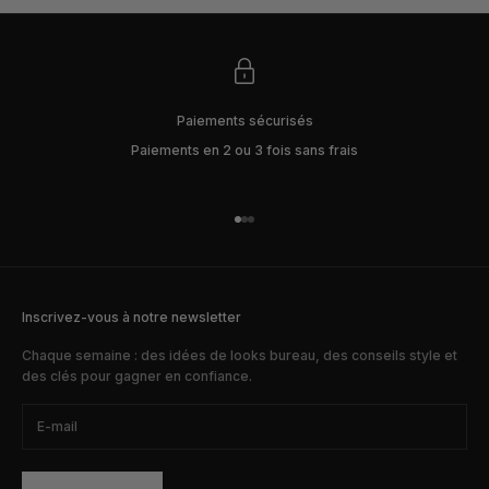
Paiements sécurisés
Paiements en 2 ou 3 fois sans frais
Aller à l'élément 1
Aller à l'élément 2
Aller à l'élément 3
Inscrivez-vous à notre newsletter
Chaque semaine : des idées de looks bureau, des conseils style et
des clés pour gagner en confiance.