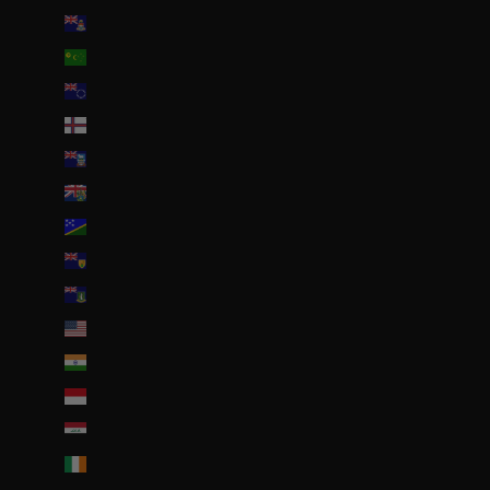
Îles Caïmans (KYD $)
Îles Cocos (AUD $)
Îles Cook (NZD $)
Îles Féroé (DKK kr.)
Îles Malouines (FKP £)
Îles Pitcairn (NZD $)
Îles Salomon (SBD $)
Îles Turques-et-Caïques (USD $)
Îles Vierges britanniques (USD $)
Îles mineures éloignées des États-Unis (USD $)
Inde (EUR €)
Indonésie (IDR Rp)
Irak (EUR €)
Irlande (EUR €)