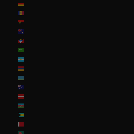
Allemagne (EUR €)
Andorre (EUR €)
Angola (EUR €)
Anguilla (XCD $)
Antigua-et-Barbuda (XCD $)
Arabie saoudite (SAR ر.س)
Argentine (EUR €)
Arménie (EUR €)
Aruba (AWG ƒ)
Australie (AUD $)
Autriche (EUR €)
Azerbaïdjan (EUR €)
Bahamas (BSD $)
Bahreïn (EUR €)
Bangladesh (EUR €)