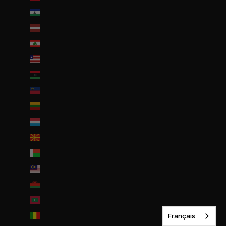
Lesotho (EUR €)
Lettonie (EUR €)
Liban (EUR €)
Liberia (EUR €)
Libye (EUR €)
Liechtenstein (CHF CHF)
Lituanie (EUR €)
Luxembourg (EUR €)
Macédoine du Nord (MKD ден)
Madagascar (EUR €)
Malaisie (EUR €)
Malawi (EUR €)
Maldives (MVR MVR)
Français
Mali (EUR €)