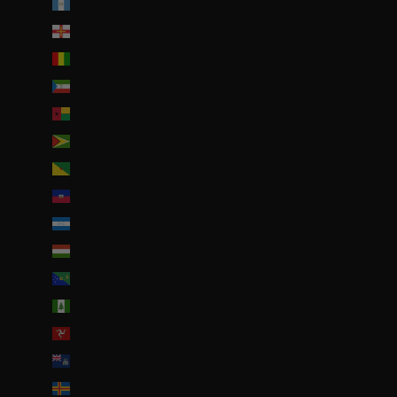
Guatemala (GTQ Q)
Guernesey (GBP £)
Guinée (GNF Fr)
Guinée équatoriale (XAF CFA)
Guinée-Bissau (EUR €)
Guyana (GYD $)
Guyane française (EUR €)
Haïti (EUR €)
Honduras (HNL L)
Hongrie (HUF Ft)
Île Christmas (AUD $)
Île Norfolk (AUD $)
Île de Man (GBP £)
Île de l’Ascension (SHP £)
Îles Åland (EUR €)