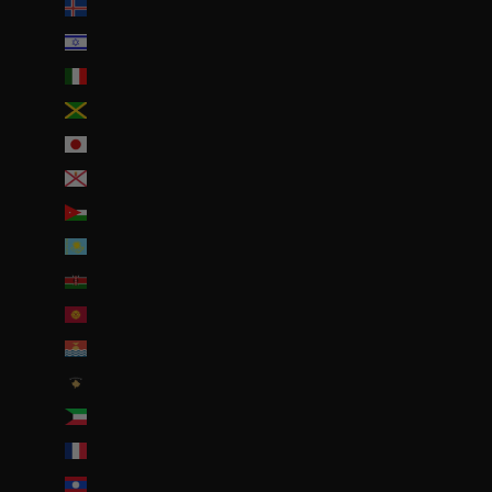
Islande (ISK kr)
Israël (ILS ₪)
Italie (EUR €)
Jamaïque (JMD $)
Japon (JPY ¥)
Jersey (EUR €)
Jordanie (EUR €)
Kazakhstan (EUR €)
Kenya (KES KSh)
Kirghizstan (EUR €)
Kiribati (EUR €)
Kosovo (EUR €)
Koweït (EUR €)
La Réunion (EUR €)
Laos (LAK ₭)