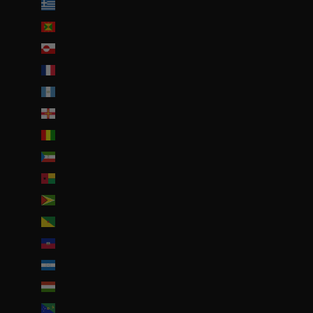
Grèce (EUR €)
Grenade (XCD $)
Groenland (DKK kr.)
Guadeloupe (EUR €)
Guatemala (GTQ Q)
Guernesey (GBP £)
Guinée (GNF Fr)
Guinée équatoriale (XAF CFA)
Guinée-Bissau (EUR €)
Guyana (GYD $)
Guyane française (EUR €)
Haïti (EUR €)
Honduras (HNL L)
Hongrie (HUF Ft)
Île Christmas (AUD $)