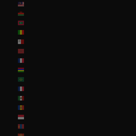
Malaisie (EUR €)
Malawi (EUR €)
Maldives (MVR MVR)
Mali (EUR €)
Malte (EUR €)
Maroc (EUR €)
Martinique (EUR €)
Maurice (MUR ₨)
Mauritanie (EUR €)
Mayotte (EUR €)
Mexique (EUR €)
Moldavie (MDL L)
Monaco (EUR €)
Mongolie (MNT ₮)
Monténégro (EUR €)