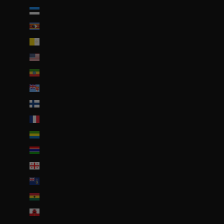
Estonie (EUR €)
Eswatini (EUR €)
État de la Cité du Vatican (EUR €)
États-Unis (USD $)
Éthiopie (ETB Br)
Fidji (FJD $)
Finlande (EUR €)
France (EUR €)
Gabon (EUR €)
Gambie (GMD D)
Géorgie (EUR €)
Géorgie du Sud-et-les Îles Sandwich du Sud (GBP £)
Ghana (EUR €)
Gibraltar (GBP £)