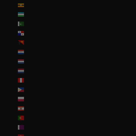
Ouganda (EUR €)
Ouzbékistan (EUR €)
Pakistan (EUR €)
Panama (USD $)
Papouasie-Nouvelle-Guinée (PGK K)
Paraguay (PYG ₲)
Pays-Bas (EUR €)
Pays-Bas caribéens (USD $)
Pérou (PEN S/)
Philippines (PHP ₱)
Pologne (PLN zł)
Polynésie française (EUR €)
Portugal (EUR €)
Qatar (QAR ر.ق)