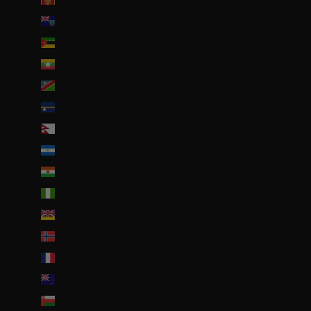
Montserrat (XCD $)
Mozambique (EUR €)
Myanmar (Birmanie) (EUR €)
Namibie (EUR €)
Nauru (AUD $)
Népal (NPR Rs.)
Nicaragua (NIO C$)
Niger (EUR €)
Nigeria (EUR €)
Niue (NZD $)
Norvège (EUR €)
Nouvelle-Calédonie (EUR €)
Nouvelle-Zélande (NZD $)
Oman (EUR €)