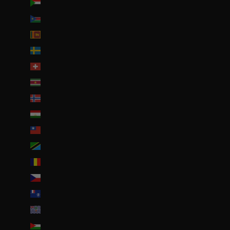
Soudan (EUR €)
Soudan du Sud (EUR €)
Sri Lanka (LKR ₨)
Suède (SEK kr)
Suisse (CHF CHF)
Suriname (EUR €)
Svalbard et Jan Mayen (EUR €)
Tadjikistan (TJS ЅМ)
Taïwan (TWD $)
Tanzanie (TZS Sh)
Tchad (XAF CFA)
Tchéquie (CZK Kč)
Terres australes françaises (EUR €)
Territoire britannique de l’océan Indien (USD $)
Territoires palestiniens (ILS ₪)