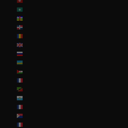
R.A.S. chinoise de Hong Kong (HKD $)
R.A.S. chinoise de Macao (EUR €)
République centrafricaine (XAF CFA)
République dominicaine (DOP $)
Roumanie (RON Lei)
Royaume-Uni (GBP £)
Russie (EUR €)
Rwanda (EUR €)
Sahara occidental (EUR €)
Saint-Barthélemy (EUR €)
Saint-Christophe-et-Niévès (XCD $)
Saint-Marin (EUR €)
Saint-Martin (EUR €)
Saint-Martin (partie néerlandaise) (ANG ƒ)
Saint-Pierre-et-Miquelon (EUR €)