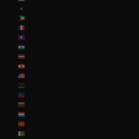
Kosovo (EUR €)
Koweït (EUR €)
La Réunion (EUR €)
Laos (LAK ₭)
Lesotho (EUR €)
Lettonie (EUR €)
Liban (EUR €)
Liberia (EUR €)
Libye (EUR €)
Liechtenstein (CHF CHF)
Lituanie (EUR €)
Luxembourg (EUR €)
Macédoine du Nord (MKD ден)
Madagascar (EUR €)