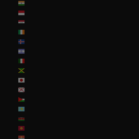
Inde (EUR €)
Indonésie (IDR Rp)
Irak (EUR €)
Irlande (EUR €)
Islande (ISK kr)
Israël (ILS ₪)
Italie (EUR €)
Jamaïque (JMD $)
Japon (JPY ¥)
Jersey (EUR €)
Jordanie (EUR €)
Kazakhstan (EUR €)
Kenya (KES KSh)
Kirghizstan (EUR €)
Kiribati (EUR €)