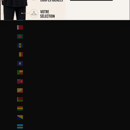
Autriche (EUR €)
Azerbaïdjan (EUR €)
Bahamas (BSD $)
Bahreïn (EUR €)
Bangladesh (EUR €)
Barbade (BBD $)
Belgique (EUR €)
Belize (EUR €)
Bénin (EUR €)
Bermudes (USD $)
Bhoutan (EUR €)
Biélorussie (EUR €)
Bolivie (BOB Bs.)
Bosnie-Herzégovine (BAM КМ)
Botswana (EUR €)