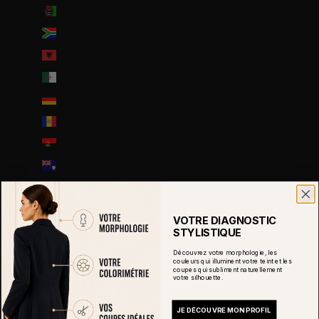
Afghanistan (EUR €)
Afrique du Sud (EUR €)
Albanie (ALL L)
Algérie (DZD د.ج)
Allemagne (EUR €)
Andorre (EUR €)
Angola (EUR €)
Anguilla (XCD $)
Antigua-et-Barbuda (XCD $)
Arabie saoudite (SAR ر.س)
VOTRE DIAGNOSTIC
STYLISTIQUE
Argentine (EUR €)
Découvrez votre morphologie, les
Arménie (EUR €)
couleurs qui illuminent votre teint et les
coupes qui subliment naturellement
Aruba (AWG ƒ)
votre silhouette.
Australie (AUD $)
JE DÉCOUVRE MON PROFIL