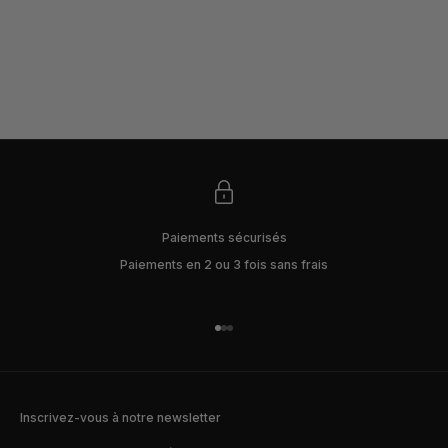
Choisir les options
CHEMISETTE MESTA - BLANCHE
PRIX DE VENTE
135€
Paiements sécurisés
Paiements en 2 ou 3 fois sans frais
Aller à l'élément 1
Aller à l'élément 2
Aller à l'élément 3
Inscrivez-vous à notre newsletter