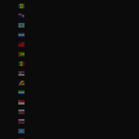
Saint-Vincent-et-les Grenadines (XCD $)
Sainte-Hélène (SHP £)
Sainte-Lucie (XCD $)
Salvador (USD $)
Samoa (WST T)
Sao Tomé-et-Principe (EUR €)
Sénégal (EUR €)
Serbie (RSD РСД)
Seychelles (EUR €)
Sierra Leone (SLL Le)
Singapour (SGD $)
Slovaquie (EUR €)
Slovénie (EUR €)
Somalie (EUR €)