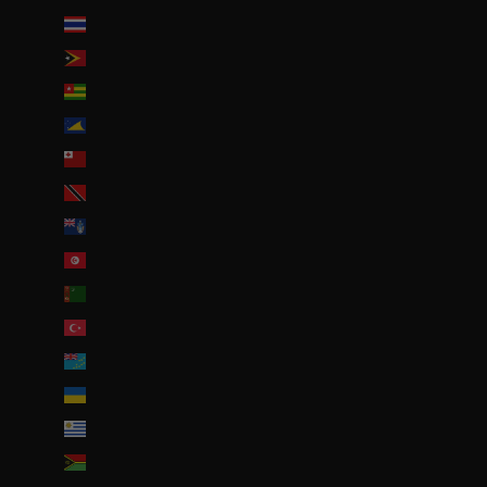
Thaïlande (THB ฿)
Timor oriental (USD $)
Togo (EUR €)
Tokelau (NZD $)
Tonga (TOP T$)
Trinité-et-Tobago (TTD $)
Tristan da Cunha (GBP £)
Tunisie (EUR €)
Turkménistan (EUR €)
Turquie (EUR €)
Tuvalu (AUD $)
Ukraine (EUR €)
Uruguay (UYU $U)
Vanuatu (VUV Vt)