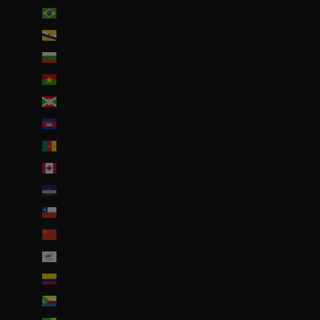
Brésil (EUR €)
Brunei (BND $)
Bulgarie (EUR €)
Burkina Faso (EUR €)
Burundi (BIF Fr)
Cambodge (EUR €)
Cameroun (XAF CFA)
Canada (CAD $)
Cap-Vert (CVE $)
Chili (EUR €)
Chine (EUR €)
Chypre (EUR €)
Colombie (EUR €)
Comores (KMF Fr)