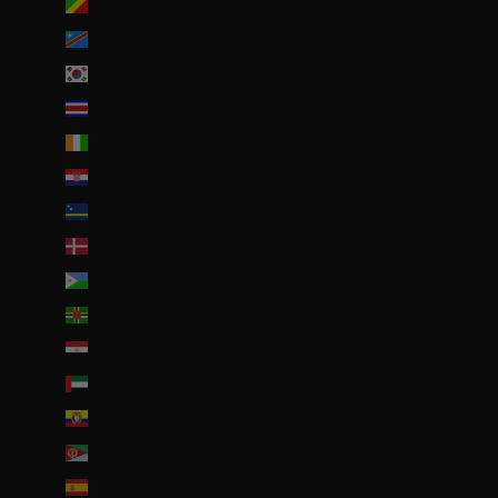
Congo-Brazzaville (XAF CFA)
Congo-Kinshasa (CDF Fr)
Corée du Sud (KRW ₩)
Costa Rica (CRC ₡)
Côte d’Ivoire (EUR €)
Croatie (EUR €)
Curaçao (ANG ƒ)
Danemark (DKK kr.)
Djibouti (DJF Fdj)
Dominique (XCD $)
Égypte (EGP ج.م)
Émirats arabes unis (AED د.إ)
Équateur (USD $)
Érythrée (EUR €)
Espagne (EUR €)