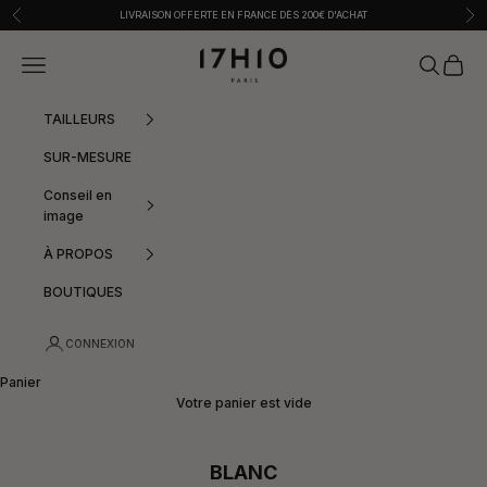
Passer au contenu
Précédent
Sui
LIVRAISON OFFERTE EN FRANCE DÈS 200€ D'ACHAT
17h10
Menu
Recherche
Panier
TAILLEURS
SUR-MESURE
Conseil en
image
À PROPOS
BOUTIQUES
CONNEXION
Panier
Votre panier est vide
BLANC