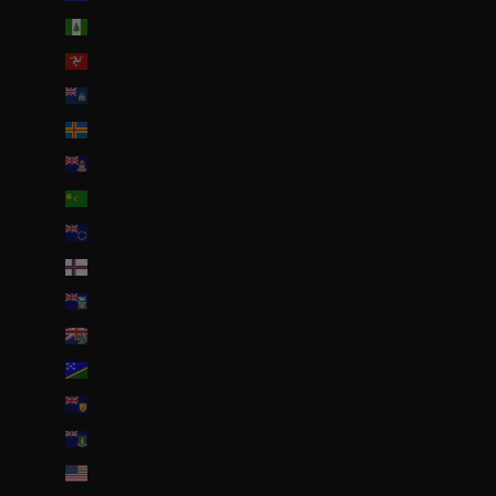
Île Norfolk (AUD $)
Île de Man (GBP £)
Île de l’Ascension (SHP £)
Îles Åland (EUR €)
Îles Caïmans (KYD $)
Îles Cocos (AUD $)
Îles Cook (NZD $)
Îles Féroé (DKK kr.)
Îles Malouines (FKP £)
Îles Pitcairn (NZD $)
Îles Salomon (SBD $)
Îles Turques-et-Caïques (USD $)
Îles Vierges britanniques (USD $)
Îles mineures éloignées des États-Unis (USD $)