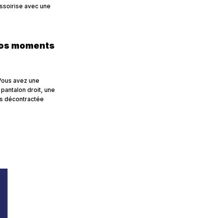
essoirise avec une
 vos moments
Vous avez une
 pantalon droit, une
lus décontractée