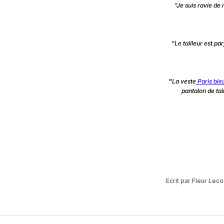
"Je suis ravie de 
"Le tailleur est pa
"
La veste
Paris ble
pantalon de tai
Ecrit par Fleur Lec