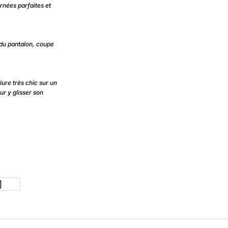
urnées parfaites et
t du pantalon, coupe
lure très chic sur un
ur y glisser son