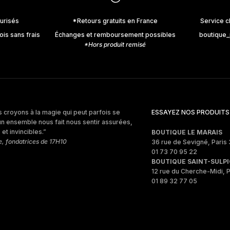
urisés
*Retours gratuits en France
Service c
ois sans frais
Échanges et remboursement possibles
boutique
*Hors produit remisé
 croyons à la magie qui peut parfois se
ESSAYEZ NOS PRODUITS
un ensemble nous fait nous sentir assurées,
et invincibles.”
BOUTIQUE LE MARAIS
e, fondatrices de 17H10
36 rue de Sevigné, Paris 
01 73 70 95 22
BOUTIQUE SAINT-SULPI
12 rue du Cherche-Midi, P
01 89 32 77 05