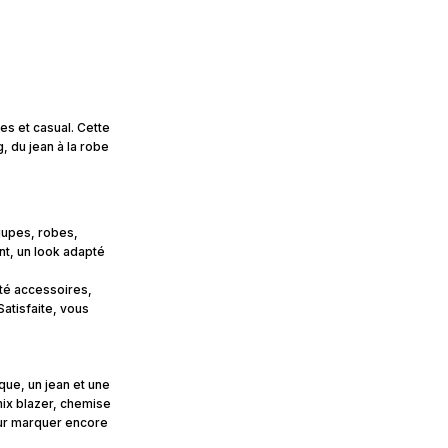
ses et casual. Cette
, du jean à la robe
(jupes, robes,
nt, un look adapté
ôté accessoires,
atisfaite, vous
que, un jean et une
mix blazer, chemise
pour marquer encore