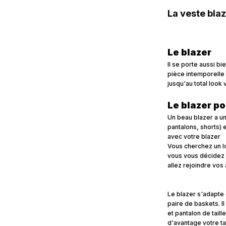
La veste bla
Le blazer
Il se porte aussi bi
pièce intemporelle 
jusqu'au total look 
Le blazer p
Un beau blazer a une
pantalons, shorts) 
avec votre blazer
Vous cherchez un lo
vous vous décidez p
allez rejoindre vos
Le blazer s'adapte 
paire de baskets. I
et pantalon de taill
d'avantage votre tai