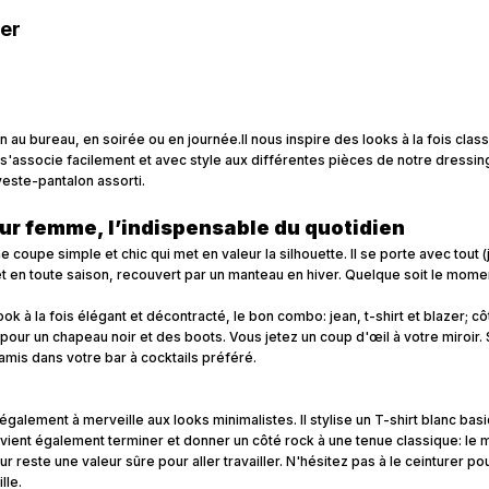
zer
en au bureau, en soirée ou en journée.Il nous inspire des looks à la fois clas
s'associe facilement et avec style aux différentes pièces de notre dressing
veste-pantalon assorti.
our femme, l’indispensable du quotidien
 coupe simple et chic qui met en valeur la silhouette. Il se porte avec tout 
et en toute saison, recouvert par un manteau en hiver. Quelque soit le mome
ok à la fois élégant et décontracté, le bon combo: jean, t-shirt et blazer; c
our un chapeau noir et des boots. Vous jetez un coup d'œil à votre miroir. S
 amis dans votre bar à cocktails préféré.
également à merveille aux looks minimalistes. Il stylise un T-shirt blanc basi
l vient également terminer et donner un côté rock à une tenue classique: le 
eur reste une valeur sûre pour aller travailler. N'hésitez pas à le ceinturer 
lle.