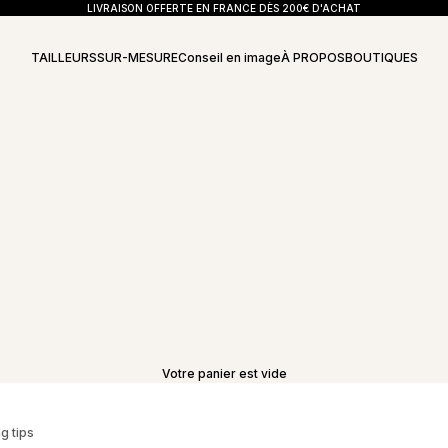
LIVRAISON OFFERTE EN FRANCE DÈS 200€ D'ACHAT
TAILLEURS
SUR-MESURE
Conseil en image
À PROPOS
BOUTIQUES
Votre panier est vide
ng tips