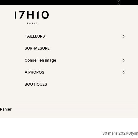
Passer au contenu
Précédent
17h10
TAILLEURS
SUR-MESURE
Conseil en image
À PROPOS
BOUTIQUES
Panier
30 mars 2021
Styli