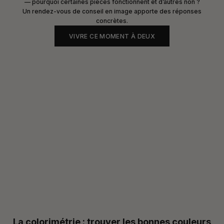
— pourquoi certaines pièces fonctionnent et d’autres non ?
Un rendez-vous de
conseil en image
apporte des réponses
concrètes.
VIVRE CE MOMENT À DEUX
La colorimétrie : trouver les bonnes couleurs