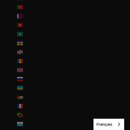
Portugal (EUR €)
Qatar (QAR ر.ق)
R.A.S. chinoise de Hong Kong (HKD $)
R.A.S. chinoise de Macao (EUR €)
République centrafricaine (XAF CFA)
République dominicaine (DOP $)
Roumanie (RON Lei)
Royaume-Uni (GBP £)
Russie (EUR €)
Rwanda (EUR €)
Sahara occidental (EUR €)
Saint-Barthélemy (EUR €)
Saint-Christophe-et-Niévès (XCD $)
Français
Saint-Marin (EUR €)