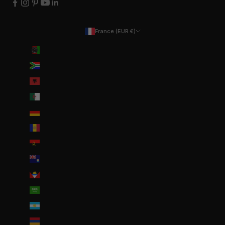
France (EUR €)
Pays
Afghanistan (EUR €)
Afrique du Sud (EUR €)
Albanie (ALL L)
Algérie (DZD د.ج)
Allemagne (EUR €)
Andorre (EUR €)
Angola (EUR €)
Anguilla (XCD $)
Antigua-et-Barbuda (XCD $)
Arabie saoudite (SAR ر.س)
Argentine (EUR €)
Arménie (EUR €)