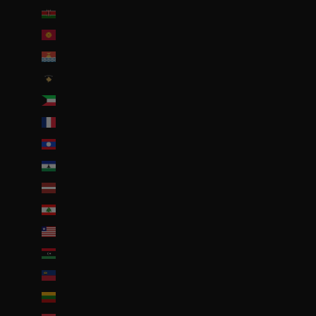
Kenya (KES KSh)
Kirghizstan (EUR €)
Kiribati (EUR €)
Kosovo (EUR €)
Koweït (EUR €)
La Réunion (EUR €)
Laos (LAK ₭)
Lesotho (EUR €)
Lettonie (EUR €)
Liban (EUR €)
Liberia (EUR €)
Libye (EUR €)
Liechtenstein (CHF CHF)
Lituanie (EUR €)