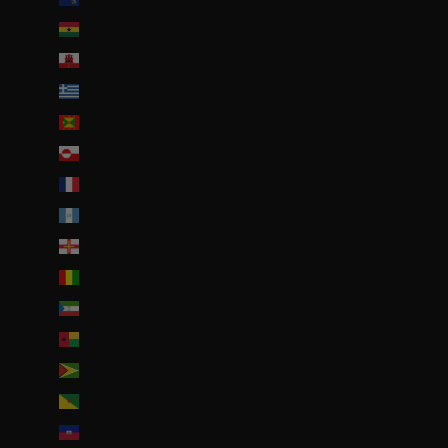
Ghana (EUR €)
Gibraltar (GBP £)
Grèce (EUR €)
Grenade (XCD $)
Groenland (DKK kr.)
Guadeloupe (EUR €)
Guatemala (GTQ Q)
Guernesey (GBP £)
Guinée (GNF Fr)
Guinée équatoriale (XAF CFA)
Guinée-Bissau (EUR €)
Guyana (GYD $)
Guyane française (EUR €)
Haïti (EUR €)