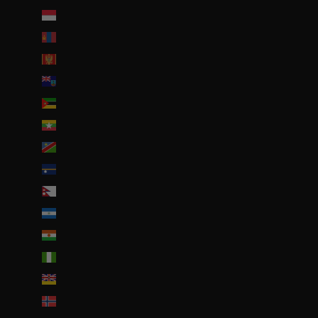
Monaco (EUR €)
Mongolie (MNT ₮)
Monténégro (EUR €)
Montserrat (XCD $)
Mozambique (EUR €)
Myanmar (Birmanie) (EUR €)
Namibie (EUR €)
Nauru (AUD $)
Népal (NPR Rs.)
Nicaragua (NIO C$)
Niger (EUR €)
Nigeria (EUR €)
Niue (NZD $)
Norvège (EUR €)