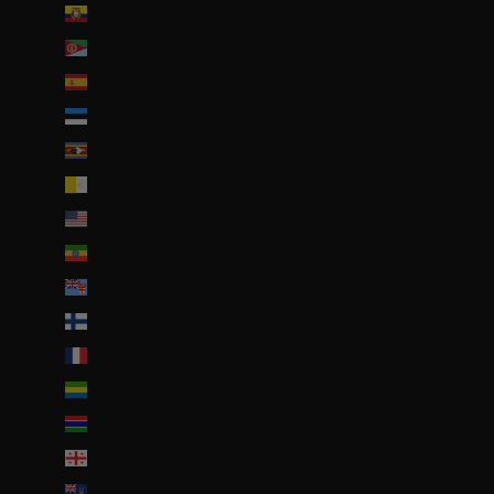
Équateur (USD $)
Érythrée (EUR €)
Espagne (EUR €)
Estonie (EUR €)
Eswatini (EUR €)
État de la Cité du Vatican (EUR €)
États-Unis (USD $)
Éthiopie (ETB Br)
Fidji (FJD $)
Finlande (EUR €)
France (EUR €)
Gabon (EUR €)
Gambie (GMD D)
Géorgie (EUR €)
Géorgie du Sud-et-les Îles Sandwich du Sud (GBP £)