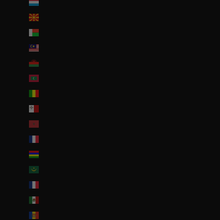
Luxembourg (EUR €)
Macédoine du Nord (MKD ден)
Madagascar (EUR €)
Malaisie (EUR €)
Malawi (EUR €)
Maldives (MVR MVR)
Mali (EUR €)
Malte (EUR €)
Maroc (EUR €)
Martinique (EUR €)
Maurice (MUR ₨)
Mauritanie (EUR €)
Mayotte (EUR €)
Mexique (EUR €)
Moldavie (MDL L)