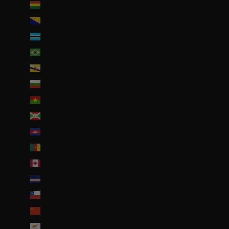
Bolivie (BOB Bs.)
Bosnie-Herzégovine (BAM КМ)
Botswana (EUR €)
Brésil (EUR €)
Brunei (BND $)
Bulgarie (EUR €)
Burkina Faso (EUR €)
Burundi (BIF Fr)
Cambodge (EUR €)
Cameroun (XAF CFA)
Canada (CAD $)
Cap-Vert (CVE $)
Chili (EUR €)
Chine (EUR €)
Chypre (EUR €)