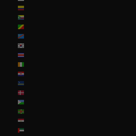
Colombie (EUR €)
Comores (KMF Fr)
Congo-Brazzaville (XAF CFA)
Congo-Kinshasa (CDF Fr)
Corée du Sud (KRW ₩)
Costa Rica (CRC ₡)
Côte d’Ivoire (EUR €)
Croatie (EUR €)
Curaçao (ANG ƒ)
Danemark (DKK kr.)
Djibouti (DJF Fdj)
Dominique (XCD $)
Égypte (EGP ج.م)
Émirats arabes unis (AED د.إ)