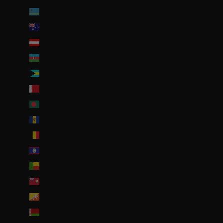
Aruba (AWG ƒ)
Australie (AUD $)
Autriche (EUR €)
Azerbaïdjan (EUR €)
Bahamas (BSD $)
Bahreïn (EUR €)
Bangladesh (EUR €)
Barbade (BBD $)
Belgique (EUR €)
Belize (EUR €)
Bénin (EUR €)
Bermudes (USD $)
Bhoutan (EUR €)
Biélorussie (EUR €)