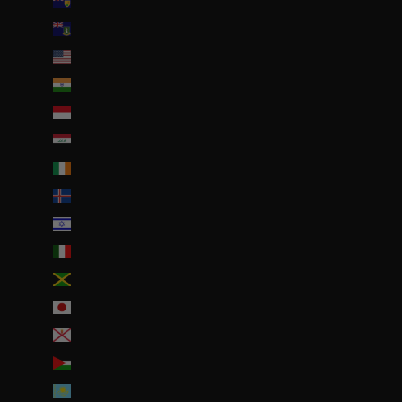
Îles Turques-et-Caïques (USD $)
Îles Vierges britanniques (USD $)
Îles mineures éloignées des États-Unis (USD $)
Inde (EUR €)
Indonésie (IDR Rp)
Irak (EUR €)
Irlande (EUR €)
Islande (ISK kr)
Israël (ILS ₪)
Italie (EUR €)
Jamaïque (JMD $)
Japon (JPY ¥)
Jersey (EUR €)
Jordanie (EUR €)
Kazakhstan (EUR €)