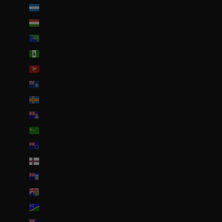
Honduras (HNL L)
Hongrie (HUF Ft)
Île Christmas (AUD $)
Île Norfolk (AUD $)
Île de Man (GBP £)
Île de l’Ascension (SHP £)
Îles Åland (EUR €)
Îles Caïmans (KYD $)
Îles Cocos (AUD $)
Îles Cook (NZD $)
Îles Féroé (DKK kr.)
Îles Malouines (FKP £)
Îles Pitcairn (NZD $)
Îles Salomon (SBD $)