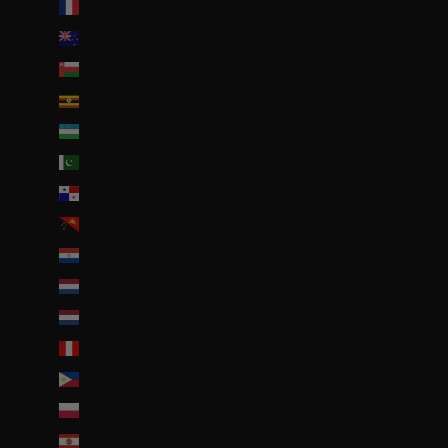
Nouvelle-Calédonie (EUR €)
Nouvelle-Zélande (NZD $)
Oman (EUR €)
Ouganda (EUR €)
Ouzbékistan (EUR €)
Pakistan (EUR €)
Panama (USD $)
Papouasie-Nouvelle-Guinée (PGK K)
Paraguay (PYG ₲)
Pays-Bas (EUR €)
Pays-Bas caribéens (USD $)
Pérou (PEN S/)
Philippines (PHP ₱)
Pologne (PLN zł)
Polynésie française (EUR €)