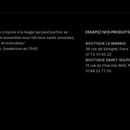
 croyons à la magie qui peut parfois se
ESSAYEZ NOS PRODUITS
un ensemble nous fait nous sentir assurées,
et invincibles.”
BOUTIQUE LE MARAIS
e, fondatrices de 17H10
36 rue de Sevigné, Paris 
01 73 70 95 22
BOUTIQUE SAINT-SULPI
12 rue du Cherche-Midi, P
01 89 32 77 05