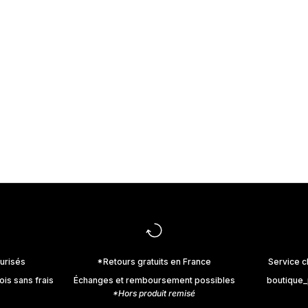
urisés
*Retours gratuits en France
Service c
ois sans frais
Échanges et remboursement possibles
boutique
*Hors produit remisé