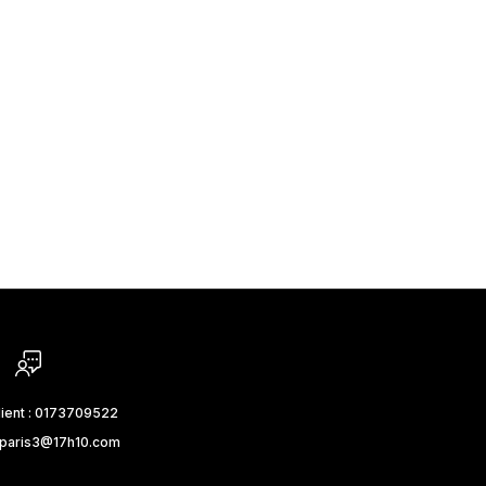
lient : 0173709522
_paris3@17h10.com