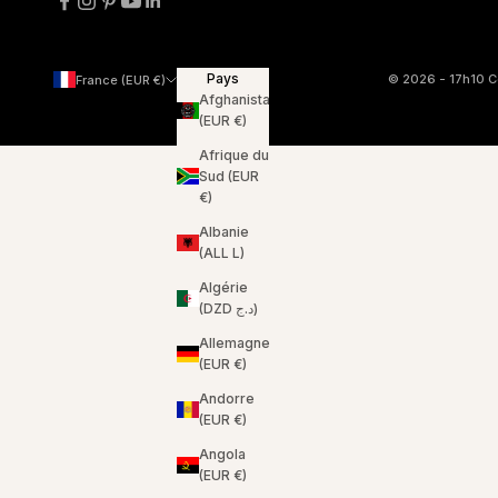
Pays
© 2026 - 17h10
C
France (EUR €)
Afghanistan
(EUR €)
Afrique du
Sud (EUR
€)
Albanie
(ALL L)
Algérie
(DZD د.ج)
Allemagne
(EUR €)
Andorre
(EUR €)
Angola
(EUR €)