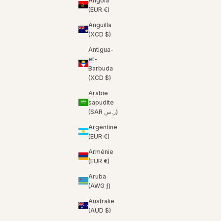
Angola
(EUR €)
Anguilla
(XCD $)
Antigua-
et-
Barbuda
(XCD $)
Arabie
saoudite
(SAR ر.س)
Argentine
(EUR €)
Arménie
(EUR €)
Aruba
(AWG ƒ)
Australie
(AUD $)