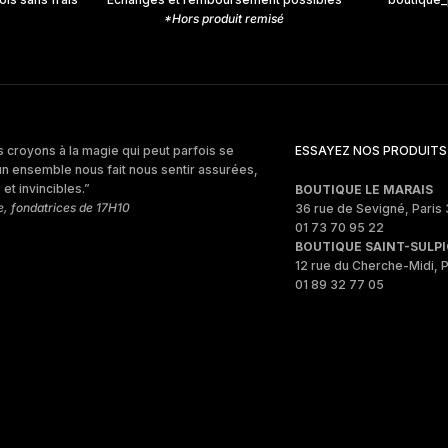
*Hors produit remisé
 croyons à la magie qui peut parfois se
ESSAYEZ NOS PRODUITS
un ensemble nous fait nous sentir assurées,
et invincibles.”
BOUTIQUE LE MARAIS
e, fondatrices de 17H10
36 rue de Sevigné, Paris 
01 73 70 95 22
BOUTIQUE SAINT-SULPI
12 rue du Cherche-Midi, P
01 89 32 77 05