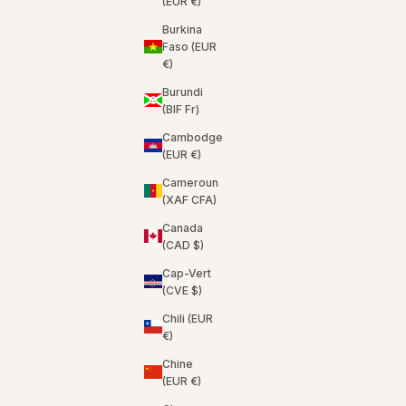
(EUR €)
Burkina
Faso (EUR
€)
Burundi
(BIF Fr)
Cambodge
(EUR €)
Cameroun
(XAF CFA)
Canada
(CAD $)
Cap-Vert
(CVE $)
Chili (EUR
€)
Chine
(EUR €)