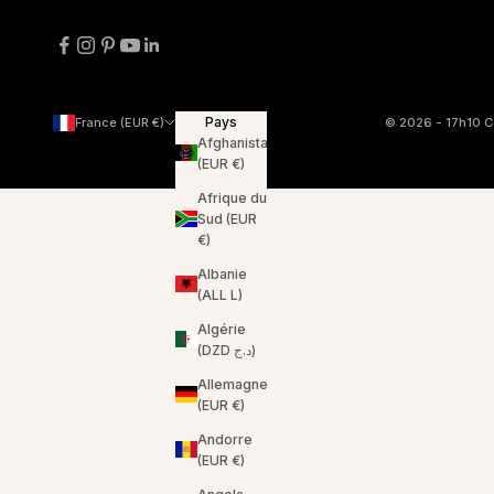
Pays
© 2026 - 17h10
C
France (EUR €)
Afghanistan
(EUR €)
Afrique du
Sud (EUR
€)
Albanie
(ALL L)
Algérie
(DZD د.ج)
Allemagne
(EUR €)
Andorre
(EUR €)