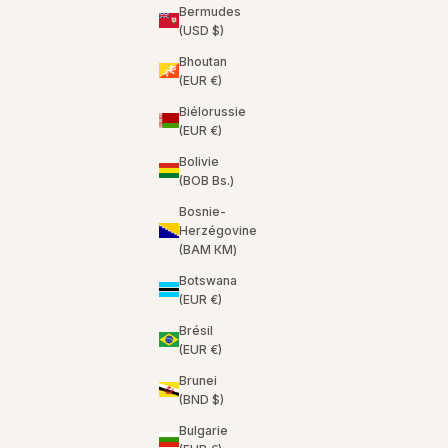
Bermudes
(USD $)
Bhoutan
(EUR €)
Biélorussie
(EUR €)
Bolivie
(BOB Bs.)
Bosnie-
Herzégovine
(BAM КМ)
Botswana
(EUR €)
Brésil
(EUR €)
Brunei
(BND $)
Bulgarie