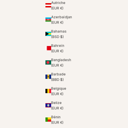
Autriche
(EUR €)
Azerbaïdjan
(EUR €)
Bahamas
(BSD $)
Bahreïn
(EUR €)
Bangladesh
(EUR €)
Barbade
(BBD $)
Belgique
(EUR €)
Belize
(EUR €)
Bénin
(EUR €)