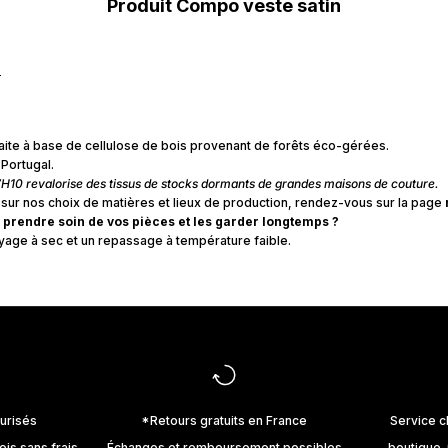
Produit Compo veste satin
aite à base de cellulose de bois provenant de forêts éco-gérées.
 Portugal.
7H10 revalorise des tissus de stocks dormants de grandes maisons de couture.
 sur nos choix de matières et lieux de production, rendez-vous sur la page
rendre soin de vos pièces et les garder longtemps ?
oyage à sec et un repassage à température faible.
urisés
*Retours gratuits en France
Service c
ois sans frais
Échanges et remboursement possibles
boutique