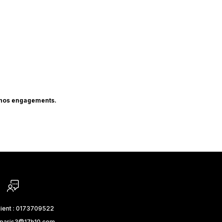
nos engagements
.
lient : 0173709522
_paris3@17h10.com