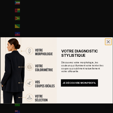
Guinée équatoriale (XAF CFA)
Guinée-Bissau (EUR €)
Guyana (GYD $)
Guyane française (EUR €)
Haïti (EUR €)
Honduras (HNL L)
Hongrie (HUF Ft)
VOTRE DIAGNOSTIC
STYLISTIQUE
Île Christmas (AUD $)
Découvrez votre morphologie, les
Île Norfolk (AUD $)
couleurs qui illuminent votre teint et les
coupes qui subliment naturellement
votre silhouette.
Île de Man (GBP £)
Île de l’Ascension (SHP £)
JE DÉCOUVRE MON PROFIL
Îles Åland (EUR €)
Îles Caïmans (KYD $)
Îles Cocos (AUD $)
Îles Cook (NZD $)