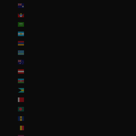
Anguilla (XCD $)
Antigua-et-Barbuda (XCD $)
Arabie saoudite (SAR ر.س)
Argentine (EUR €)
Arménie (EUR €)
Aruba (AWG ƒ)
Australie (AUD $)
Autriche (EUR €)
Azerbaïdjan (EUR €)
Bahamas (BSD $)
Bahreïn (EUR €)
Bangladesh (EUR €)
Barbade (BBD $)
Belgique (EUR €)