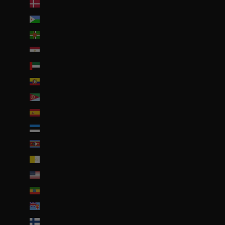
Danemark (DKK kr.)
Djibouti (DJF Fdj)
Dominique (XCD $)
Égypte (EGP ج.م)
Émirats arabes unis (AED د.إ)
Équateur (USD $)
Érythrée (EUR €)
Espagne (EUR €)
Estonie (EUR €)
Eswatini (EUR €)
État de la Cité du Vatican (EUR €)
États-Unis (USD $)
Éthiopie (ETB Br)
Fidji (FJD $)
Finlande (EUR €)