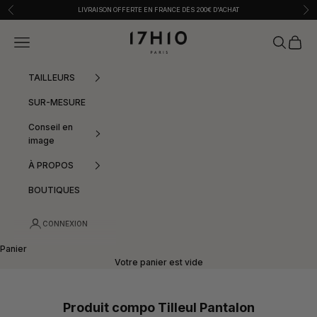
Passer au contenu
Précédent
Sui
LIVRAISON OFFERTE EN FRANCE DÈS 200€ D'ACHAT
17h10
Menu
Recherche
Panier
TAILLEURS
SUR-MESURE
Conseil en
image
À PROPOS
BOUTIQUES
CONNEXION
Panier
Votre panier est vide
Produit compo Tilleul Pantalon