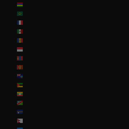
Maurice (MUR ₨)
Mauritanie (EUR €)
Mayotte (EUR €)
Mexique (EUR €)
Moldavie (MDL L)
Monaco (EUR €)
Mongolie (MNT ₮)
Monténégro (EUR €)
Montserrat (XCD $)
Mozambique (EUR €)
Myanmar (Birmanie) (EUR €)
Namibie (EUR €)
Nauru (AUD $)
Népal (NPR Rs.)