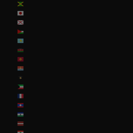
Jamaïque (JMD $)
Japon (JPY ¥)
Jersey (EUR €)
Jordanie (EUR €)
Kazakhstan (EUR €)
Kenya (KES KSh)
Kirghizstan (EUR €)
Kiribati (EUR €)
Kosovo (EUR €)
Koweït (EUR €)
La Réunion (EUR €)
Laos (LAK ₭)
Lesotho (EUR €)
Lettonie (EUR €)
Liban (EUR €)