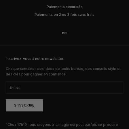
Paiements sécurisés
Paiements en 2 ou 3 fois sans frais
Aller à l'élément 1
Aller à l'élément 2
Aller à l'élément 3
Inscrivez-vous à notre newsletter
Chaque semaine : des idées de looks bureau, des conseils style et
des clés pour gagner en confiance.
S'INSCRIRE
“Chez 17h10 nous croyons à la magie qui peut parfois se produire