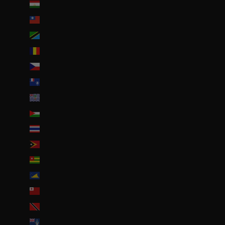
Tadjikistan (TJS ЅМ)
Taïwan (TWD $)
Tanzanie (TZS Sh)
Tchad (XAF CFA)
Tchéquie (CZK Kč)
Terres australes françaises (EUR €)
Territoire britannique de l’océan Indien (USD $)
Territoires palestiniens (ILS ₪)
Thaïlande (THB ฿)
Timor oriental (USD $)
Togo (EUR €)
Tokelau (NZD $)
Tonga (TOP T$)
Trinité-et-Tobago (TTD $)
Tristan da Cunha (GBP £)