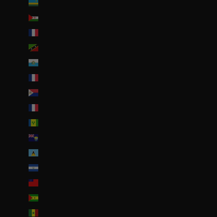
Rwanda (EUR €)
Sahara occidental (EUR €)
Saint-Barthélemy (EUR €)
Saint-Christophe-et-Niévès (XCD $)
Saint-Marin (EUR €)
Saint-Martin (EUR €)
Saint-Martin (partie néerlandaise) (ANG ƒ)
Saint-Pierre-et-Miquelon (EUR €)
Saint-Vincent-et-les Grenadines (XCD $)
Sainte-Hélène (SHP £)
Sainte-Lucie (XCD $)
Salvador (USD $)
Samoa (WST T)
Sao Tomé-et-Principe (EUR €)
Sénégal (EUR €)