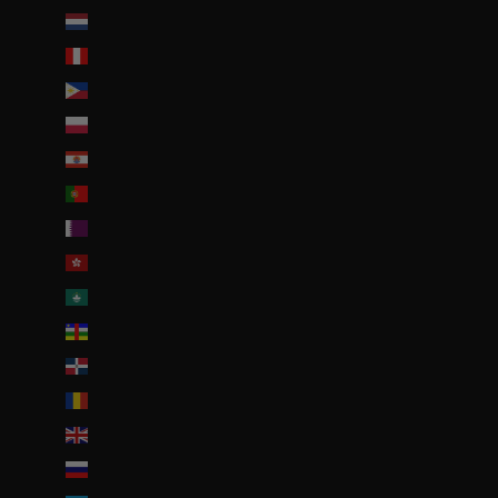
Pays-Bas caribéens (USD $)
Pérou (PEN S/)
Philippines (PHP ₱)
Pologne (PLN zł)
Polynésie française (EUR €)
Portugal (EUR €)
Qatar (QAR ر.ق)
R.A.S. chinoise de Hong Kong (HKD $)
R.A.S. chinoise de Macao (EUR €)
République centrafricaine (XAF CFA)
République dominicaine (DOP $)
Roumanie (RON Lei)
Royaume-Uni (GBP £)
Russie (EUR €)