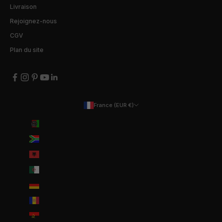
Livraison
Rejoignez-nous
CGV
Plan du site
France (EUR €)
Pays
Afghanistan (EUR €)
Afrique du Sud (EUR €)
Albanie (ALL L)
Algérie (DZD د.ج)
Allemagne (EUR €)
Andorre (EUR €)
Angola (EUR €)