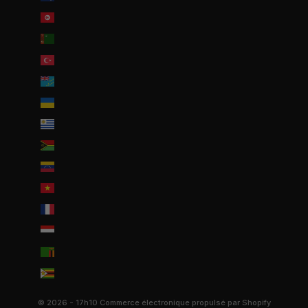
Tunisie (EUR €)
Turkménistan (EUR €)
Turquie (EUR €)
Tuvalu (AUD $)
Ukraine (EUR €)
Uruguay (UYU $U)
Vanuatu (VUV Vt)
Venezuela (USD $)
Viêt Nam (VND ₫)
Wallis-et-Futuna (EUR €)
Yémen (YER ﷼)
Zambie (EUR €)
Zimbabwe (USD $)
© 2026 - 17h10
Commerce électronique propulsé par Shopify