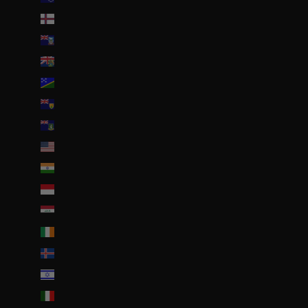
Îles Féroé (DKK kr.)
Îles Malouines (FKP £)
Îles Pitcairn (NZD $)
Îles Salomon (SBD $)
Îles Turques-et-Caïques (USD $)
Îles Vierges britanniques (USD $)
Îles mineures éloignées des États-Unis (USD $)
Inde (EUR €)
Indonésie (IDR Rp)
Irak (EUR €)
Irlande (EUR €)
Islande (ISK kr)
Israël (ILS ₪)
Italie (EUR €)