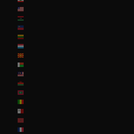
Liberia (EUR €)
Libye (EUR €)
Liechtenstein (CHF CHF)
Lituanie (EUR €)
Luxembourg (EUR €)
Macédoine du Nord (MKD ден)
Madagascar (EUR €)
Malaisie (EUR €)
Malawi (EUR €)
Maldives (MVR MVR)
Mali (EUR €)
Malte (EUR €)
Maroc (EUR €)
Martinique (EUR €)