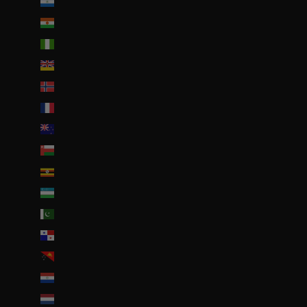
Nicaragua (NIO C$)
Niger (EUR €)
Nigeria (EUR €)
Niue (NZD $)
Norvège (EUR €)
Nouvelle-Calédonie (EUR €)
Nouvelle-Zélande (NZD $)
Oman (EUR €)
Ouganda (EUR €)
Ouzbékistan (EUR €)
Pakistan (EUR €)
Panama (USD $)
Papouasie-Nouvelle-Guinée (PGK K)
Paraguay (PYG ₲)
Pays-Bas (EUR €)