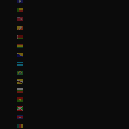
Belize (EUR €)
Bénin (EUR €)
Bermudes (USD $)
Bhoutan (EUR €)
Biélorussie (EUR €)
Bolivie (BOB Bs.)
Bosnie-Herzégovine (BAM КМ)
Botswana (EUR €)
Brésil (EUR €)
Brunei (BND $)
Bulgarie (EUR €)
Burkina Faso (EUR €)
Burundi (BIF Fr)
Cambodge (EUR €)
Cameroun (XAF CFA)