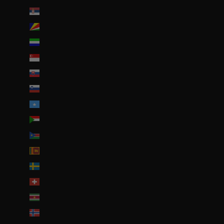
Serbie (RSD РСД)
Seychelles (EUR €)
Sierra Leone (SLL Le)
Singapour (SGD $)
Slovaquie (EUR €)
Slovénie (EUR €)
Somalie (EUR €)
Soudan (EUR €)
Soudan du Sud (EUR €)
Sri Lanka (LKR ₨)
Suède (SEK kr)
Suisse (CHF CHF)
Suriname (EUR €)
Svalbard et Jan Mayen (EUR €)