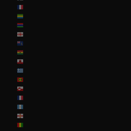
France (EUR €)
Gabon (EUR €)
Gambie (GMD D)
Géorgie (EUR €)
Géorgie du Sud-et-les Îles Sandwich du Sud (GBP £)
Ghana (EUR €)
Gibraltar (GBP £)
Grèce (EUR €)
Grenade (XCD $)
Groenland (DKK kr.)
Guadeloupe (EUR €)
Guatemala (GTQ Q)
Guernesey (GBP £)
Guinée (GNF Fr)