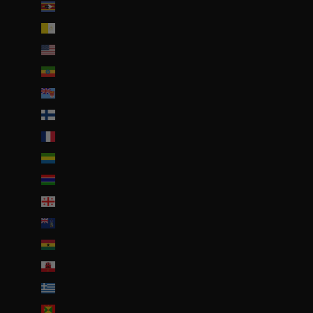
Eswatini (EUR €)
État de la Cité du Vatican (EUR €)
États-Unis (USD $)
Éthiopie (ETB Br)
Fidji (FJD $)
Finlande (EUR €)
France (EUR €)
Gabon (EUR €)
Gambie (GMD D)
Géorgie (EUR €)
Géorgie du Sud-et-les Îles Sandwich du Sud (GBP £)
Ghana (EUR €)
Gibraltar (GBP £)
Grèce (EUR €)
Grenade (XCD $)