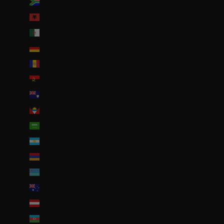
Afrique du Sud (EUR €)
Albanie (ALL L)
Algérie (DZD د.ج)
Allemagne (EUR €)
Andorre (EUR €)
Angola (EUR €)
Anguilla (XCD $)
Antigua-et-Barbuda (XCD $)
Arabie saoudite (SAR ر.س)
Argentine (EUR €)
Arménie (EUR €)
Aruba (AWG ƒ)
Australie (AUD $)
Autriche (EUR €)
Azerbaïdjan (EUR €)