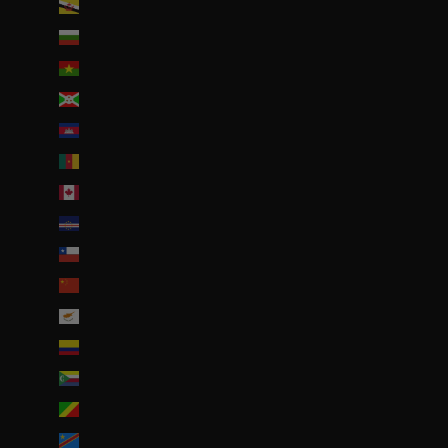
Brunei (BND $)
Bulgarie (EUR €)
Burkina Faso (EUR €)
Burundi (BIF Fr)
Cambodge (EUR €)
Cameroun (XAF CFA)
Canada (CAD $)
Cap-Vert (CVE $)
Chili (EUR €)
Chine (EUR €)
Chypre (EUR €)
Colombie (EUR €)
Comores (KMF Fr)
Congo-Brazzaville (XAF CFA)
Congo-Kinshasa (CDF Fr)