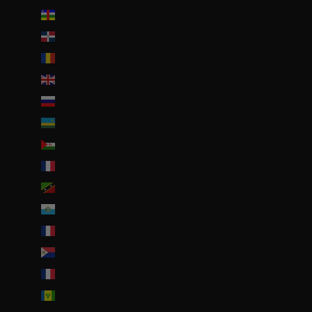
République centrafricaine (XAF CFA)
République dominicaine (DOP $)
Roumanie (RON Lei)
Royaume-Uni (GBP £)
Russie (EUR €)
Rwanda (EUR €)
Sahara occidental (EUR €)
Saint-Barthélemy (EUR €)
Saint-Christophe-et-Niévès (XCD $)
Saint-Marin (EUR €)
Saint-Martin (EUR €)
Saint-Martin (partie néerlandaise) (ANG ƒ)
Saint-Pierre-et-Miquelon (EUR €)
Saint-Vincent-et-les Grenadines (XCD $)