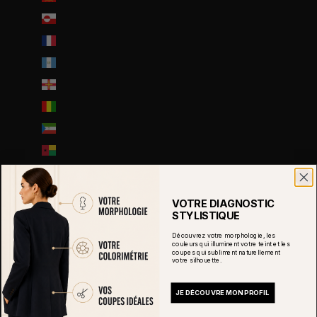
Groenland (DKK kr.)
Guadeloupe (EUR €)
Guatemala (GTQ Q)
Guernesey (GBP £)
Guinée (GNF Fr)
Guinée équatoriale (XAF CFA)
Guinée-Bissau (EUR €)
Guyana (GYD $)
Guyane française (EUR €)
VOTRE DIAGNOSTIC
STYLISTIQUE
Haïti (EUR €)
Découvrez votre morphologie, les
Honduras (HNL L)
couleurs qui illuminent votre teint et les
coupes qui subliment naturellement
Hongrie (HUF Ft)
votre silhouette.
Île Christmas (AUD $)
JE DÉCOUVRE MON PROFIL
Île Norfolk (AUD $)