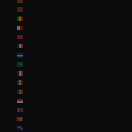
Malawi (EUR €)
Maldives (MVR MVR)
Mali (EUR €)
Malte (EUR €)
Maroc (EUR €)
Martinique (EUR €)
Maurice (MUR ₨)
Mauritanie (EUR €)
Mayotte (EUR €)
Mexique (EUR €)
Moldavie (MDL L)
Monaco (EUR €)
Mongolie (MNT ₮)
Monténégro (EUR €)
Montserrat (XCD $)