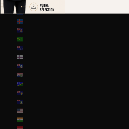
Île de Man (GBP £)
Île de l’Ascension (SHP £)
Îles Åland (EUR €)
Îles Caïmans (KYD $)
Îles Cocos (AUD $)
Îles Cook (NZD $)
Îles Féroé (DKK kr.)
Îles Malouines (FKP £)
Îles Pitcairn (NZD $)
Îles Salomon (SBD $)
Îles Turques-et-Caïques (USD $)
Îles Vierges britanniques (USD $)
Îles mineures éloignées des États-Unis (USD $)
Inde (EUR €)
Indonésie (IDR Rp)