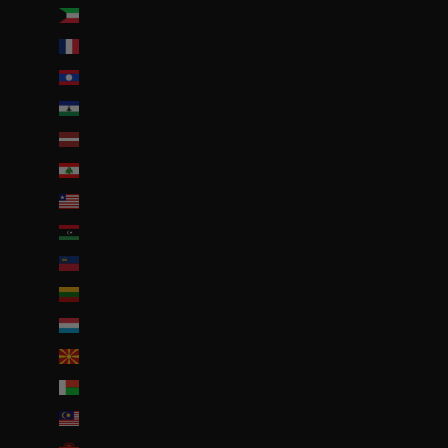
Koweït (EUR €)
La Réunion (EUR €)
Laos (LAK ₭)
Lesotho (EUR €)
Lettonie (EUR €)
Liban (EUR €)
Liberia (EUR €)
Libye (EUR €)
Liechtenstein (CHF CHF)
Lituanie (EUR €)
Luxembourg (EUR €)
Macédoine du Nord (MKD ден)
Madagascar (EUR €)
Malaisie (EUR €)