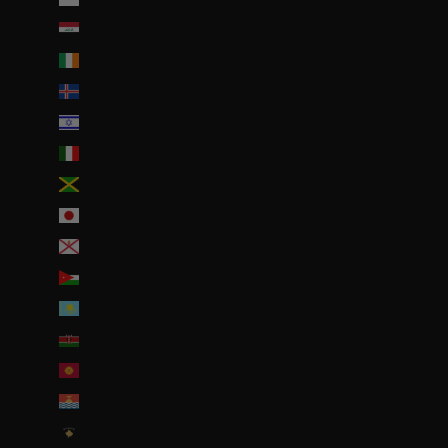
Irak (EUR €)
Irlande (EUR €)
Islande (ISK kr)
Israël (ILS ₪)
Italie (EUR €)
Jamaïque (JMD $)
Japon (JPY ¥)
Jersey (EUR €)
Jordanie (EUR €)
Kazakhstan (EUR €)
Kenya (KES KSh)
Kirghizstan (EUR €)
Kiribati (EUR €)
Kosovo (EUR €)