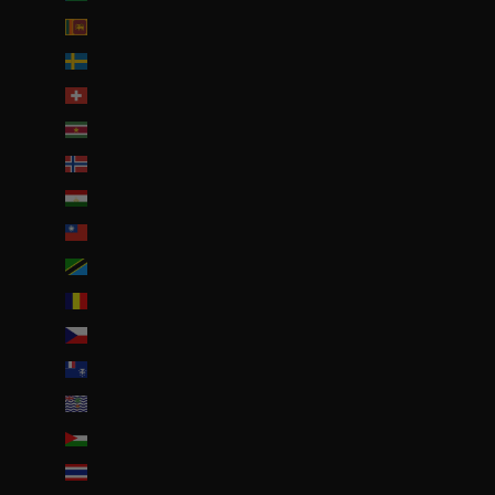
Sri Lanka (LKR ₨)
Suède (SEK kr)
Suisse (CHF CHF)
Suriname (EUR €)
Svalbard et Jan Mayen (EUR €)
Tadjikistan (TJS ЅМ)
Taïwan (TWD $)
Tanzanie (TZS Sh)
Tchad (XAF CFA)
Tchéquie (CZK Kč)
Terres australes françaises (EUR €)
Territoire britannique de l’océan Indien (USD $)
Territoires palestiniens (ILS ₪)
Thaïlande (THB ฿)