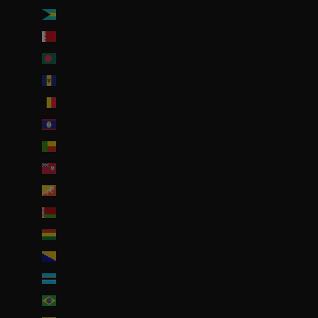
Bahamas (BSD $)
Bahreïn (EUR €)
Bangladesh (EUR €)
Barbade (BBD $)
Belgique (EUR €)
Belize (EUR €)
Bénin (EUR €)
Bermudes (USD $)
Bhoutan (EUR €)
Biélorussie (EUR €)
Bolivie (BOB Bs.)
Bosnie-Herzégovine (BAM КМ)
Botswana (EUR €)
Brésil (EUR €)