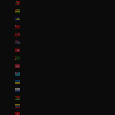
Timor oriental (USD $)
Togo (EUR €)
Tokelau (NZD $)
Tonga (TOP T$)
Trinité-et-Tobago (TTD $)
Tristan da Cunha (GBP £)
Tunisie (EUR €)
Turkménistan (EUR €)
Turquie (EUR €)
Tuvalu (AUD $)
Ukraine (EUR €)
Uruguay (UYU $U)
Vanuatu (VUV Vt)
Venezuela (USD $)
Viêt Nam (VND ₫)