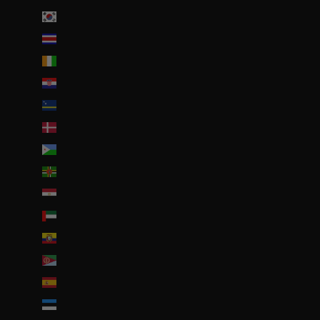
Corée du Sud (KRW ₩)
Costa Rica (CRC ₡)
Côte d’Ivoire (EUR €)
Croatie (EUR €)
Curaçao (ANG ƒ)
Danemark (DKK kr.)
Djibouti (DJF Fdj)
Dominique (XCD $)
Égypte (EGP ج.م)
Émirats arabes unis (AED د.إ)
Équateur (USD $)
Érythrée (EUR €)
Espagne (EUR €)
Estonie (EUR €)