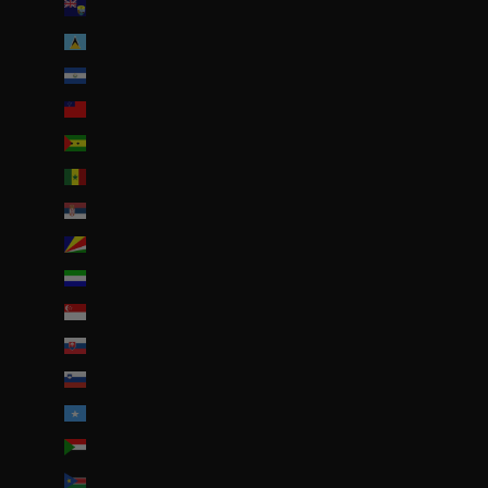
Sainte-Hélène (SHP £)
Sainte-Lucie (XCD $)
Salvador (USD $)
Samoa (WST T)
Sao Tomé-et-Principe (EUR €)
Sénégal (EUR €)
Serbie (RSD РСД)
Seychelles (EUR €)
Sierra Leone (SLL Le)
Singapour (SGD $)
Slovaquie (EUR €)
Slovénie (EUR €)
Somalie (EUR €)
Soudan (EUR €)
Soudan du Sud (EUR €)