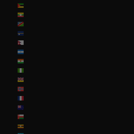
Mozambique (EUR €)
Myanmar (Birmanie) (EUR €)
Namibie (EUR €)
Nauru (AUD $)
Népal (NPR Rs.)
Nicaragua (NIO C$)
Niger (EUR €)
Nigeria (EUR €)
Niue (NZD $)
Norvège (EUR €)
Nouvelle-Calédonie (EUR €)
Nouvelle-Zélande (NZD $)
Oman (EUR €)
Ouganda (EUR €)