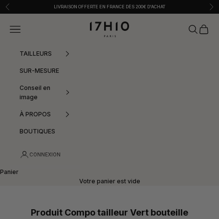
Passer au contenu
Précédent
Sui
LIVRAISON OFFERTE EN FRANCE DÈS 200€ D'ACHAT
17h10
Menu
Recherche
Panier
TAILLEURS
SUR-MESURE
Conseil en
image
À PROPOS
BOUTIQUES
CONNEXION
Panier
Votre panier est vide
Produit Compo tailleur Vert bouteille