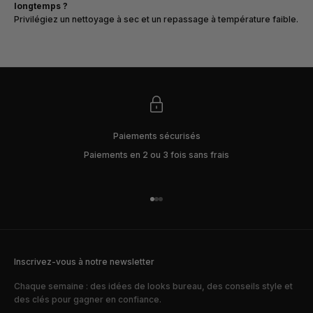
longtemps ?
Privilégiez un nettoyage à sec et un repassage à température faible.
Paiements sécurisés
Paiements en 2 ou 3 fois sans frais
Aller à l'élément 1
Aller à l'élément 2
Aller à l'élément 3
Inscrivez-vous à notre newsletter
Chaque semaine : des idées de looks bureau, des conseils style et
des clés pour gagner en confiance.