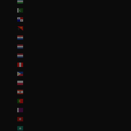
Ouzbékistan (EUR €)
Pakistan (EUR €)
Panama (USD $)
Papouasie-Nouvelle-Guinée (PGK K)
Paraguay (PYG ₲)
Pays-Bas (EUR €)
Pays-Bas caribéens (USD $)
Pérou (PEN S/)
Philippines (PHP ₱)
Pologne (PLN zł)
Polynésie française (EUR €)
Portugal (EUR €)
Qatar (QAR ر.ق)
R.A.S. chinoise de Hong Kong (HKD $)
R.A.S. chinoise de Macao (EUR €)