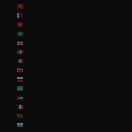
Portugal (EUR €)
Qatar (QAR ر.ق)
R.A.S. chinoise de Hong Kong (HKD $)
R.A.S. chinoise de Macao (EUR €)
République centrafricaine (XAF CFA)
République dominicaine (DOP $)
Roumanie (RON Lei)
Royaume-Uni (GBP £)
Russie (EUR €)
Rwanda (EUR €)
Sahara occidental (EUR €)
Saint-Barthélemy (EUR €)
Saint-Christophe-et-Niévès (XCD $)
Saint-Marin (EUR €)