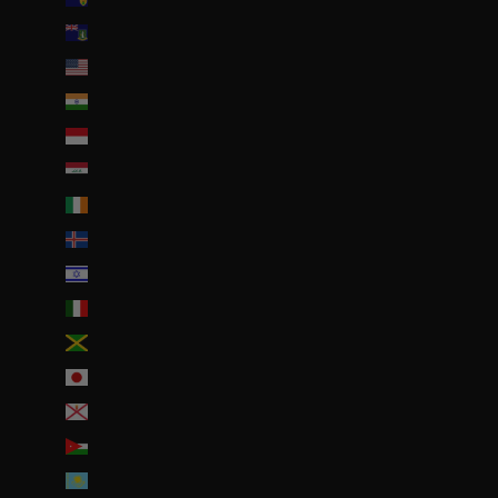
Îles Vierges britanniques (USD $)
Îles mineures éloignées des États-Unis (USD $)
Inde (EUR €)
Indonésie (IDR Rp)
Irak (EUR €)
Irlande (EUR €)
Islande (ISK kr)
Israël (ILS ₪)
Italie (EUR €)
Jamaïque (JMD $)
Japon (JPY ¥)
Jersey (EUR €)
Jordanie (EUR €)
Kazakhstan (EUR €)