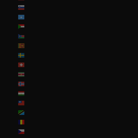
Slovénie (EUR €)
Somalie (EUR €)
Soudan (EUR €)
Soudan du Sud (EUR €)
Sri Lanka (LKR ₨)
Suède (SEK kr)
Suisse (CHF CHF)
Suriname (EUR €)
Svalbard et Jan Mayen (EUR €)
Tadjikistan (TJS ЅМ)
Taïwan (TWD $)
Tanzanie (TZS Sh)
Tchad (XAF CFA)
Tchéquie (CZK Kč)