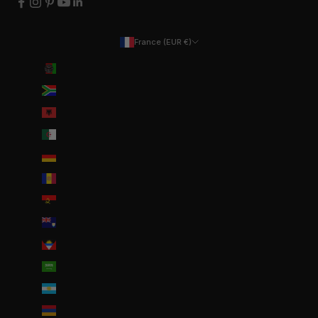
France (EUR €)
Pays
Afghanistan (EUR €)
Afrique du Sud (EUR €)
Albanie (ALL L)
Algérie (DZD د.ج)
Allemagne (EUR €)
Andorre (EUR €)
Angola (EUR €)
Anguilla (XCD $)
Antigua-et-Barbuda (XCD $)
Arabie saoudite (SAR ر.س)
Argentine (EUR €)
Arménie (EUR €)