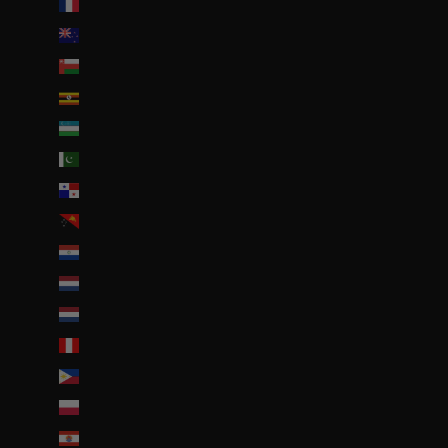
Nouvelle-Calédonie (EUR €)
Nouvelle-Zélande (NZD $)
Oman (EUR €)
Ouganda (EUR €)
Ouzbékistan (EUR €)
Pakistan (EUR €)
Panama (USD $)
Papouasie-Nouvelle-Guinée (PGK K)
Paraguay (PYG ₲)
Pays-Bas (EUR €)
Pays-Bas caribéens (USD $)
Pérou (PEN S/)
Philippines (PHP ₱)
Pologne (PLN zł)
Polynésie française (EUR €)