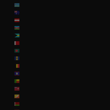
Aruba (AWG ƒ)
Australie (AUD $)
Autriche (EUR €)
Azerbaïdjan (EUR €)
Bahamas (BSD $)
Bahreïn (EUR €)
Bangladesh (EUR €)
Barbade (BBD $)
Belgique (EUR €)
Belize (EUR €)
Bénin (EUR €)
Bermudes (USD $)
Bhoutan (EUR €)
Biélorussie (EUR €)