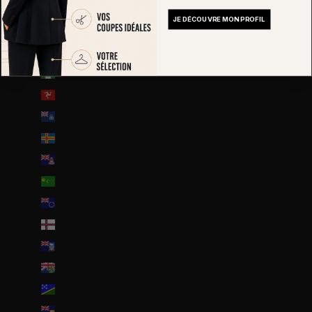
Honduras (HNL L)
JE DÉCOUVRE MON PROFIL
Hongrie (HUF Ft)
Île Christmas (AUD $)
Île Norfolk (AUD $)
Île de Man (GBP £)
Île de l’Ascension (SHP £)
Îles Åland (EUR €)
Îles Caïmans (KYD $)
Îles Cocos (AUD $)
Îles Cook (NZD $)
Îles Féroé (DKK kr.)
Îles Malouines (FKP £)
Îles Pitcairn (NZD $)
Îles Salomon (SBD $)
Îles Turques-et-Caïques (USD $)