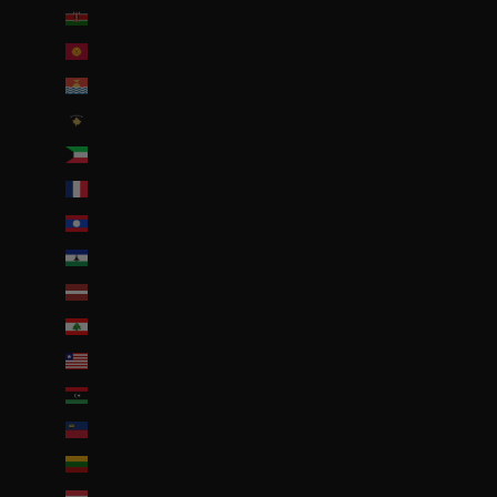
Kenya (KES KSh)
Kirghizstan (EUR €)
Kiribati (EUR €)
Kosovo (EUR €)
Koweït (EUR €)
La Réunion (EUR €)
Laos (LAK ₭)
Lesotho (EUR €)
Lettonie (EUR €)
Liban (EUR €)
Liberia (EUR €)
Libye (EUR €)
Liechtenstein (CHF CHF)
Lituanie (EUR €)