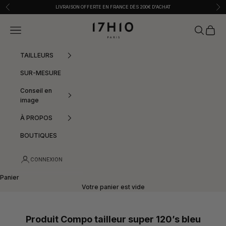
Passer au contenu
Précédent
Sui
LIVRAISON OFFERTE EN FRANCE DÈS 200€ D'ACHAT
17h10
Menu
Recherche
Panier
TAILLEURS
SUR-MESURE
Conseil en
image
À PROPOS
BOUTIQUES
CONNEXION
Panier
Votre panier est vide
Produit Compo tailleur super 120’s bleu