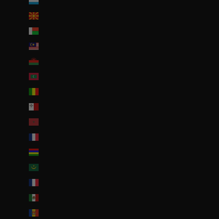
Luxembourg (EUR €)
Macédoine du Nord (MKD ден)
Madagascar (EUR €)
Malaisie (EUR €)
Malawi (EUR €)
Maldives (MVR MVR)
Mali (EUR €)
Malte (EUR €)
Maroc (EUR €)
Martinique (EUR €)
Maurice (MUR ₨)
Mauritanie (EUR €)
Mayotte (EUR €)
Mexique (EUR €)
Moldavie (MDL L)