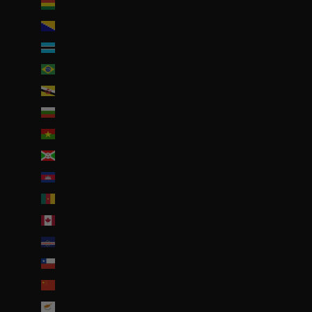
Bolivie (BOB Bs.)
Bosnie-Herzégovine (BAM КМ)
Botswana (EUR €)
Brésil (EUR €)
Brunei (BND $)
Bulgarie (EUR €)
Burkina Faso (EUR €)
Burundi (BIF Fr)
Cambodge (EUR €)
Cameroun (XAF CFA)
Canada (CAD $)
Cap-Vert (CVE $)
Chili (EUR €)
Chine (EUR €)
Chypre (EUR €)