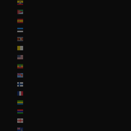
Équateur (USD $)
Érythrée (EUR €)
Espagne (EUR €)
Estonie (EUR €)
Eswatini (EUR €)
État de la Cité du Vatican (EUR €)
États-Unis (USD $)
Éthiopie (ETB Br)
Fidji (FJD $)
Finlande (EUR €)
France (EUR €)
Gabon (EUR €)
Gambie (GMD D)
Géorgie (EUR €)
Géorgie du Sud-et-les Îles Sandwich du Sud (GBP £)