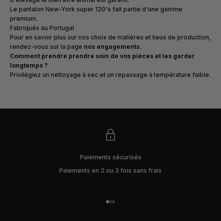
Le pantalon New-York super 120's fait partie d'une gamme
premium.
Fabriqués au Portugal
Pour en savoir plus sur nos choix de matières et lieux de production,
rendez-vous sur la page
nos engagements
.
Comment prendre prendre soin de vos pièces et les garder
longtemps ?
Privilégiez un nettoyage à sec et un repassage à température faible.
Paiements sécurisés
Paiements en 2 ou 3 fois sans frais
Aller à l'élément 1
Aller à l'élément 2
Aller à l'élément 3