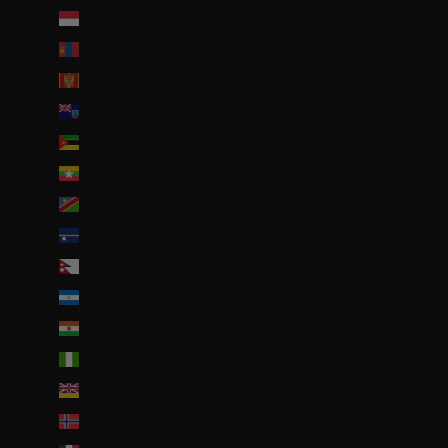
Monaco (EUR €)
Mongolie (MNT ₮)
Monténégro (EUR €)
Montserrat (XCD $)
Mozambique (EUR €)
Myanmar (Birmanie) (EUR €)
Namibie (EUR €)
Nauru (AUD $)
Népal (NPR Rs.)
Nicaragua (NIO C$)
Niger (EUR €)
Nigeria (EUR €)
Niue (NZD $)
Norvège (EUR €)