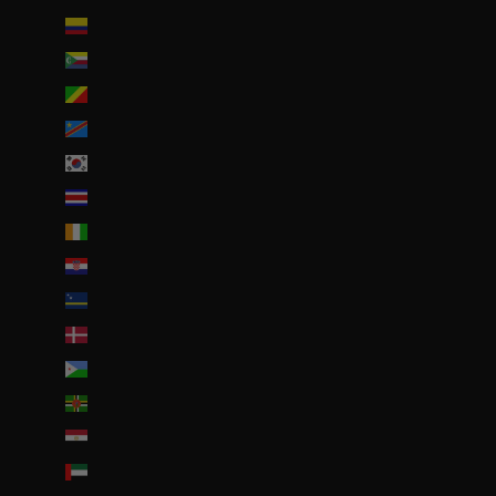
Colombie (EUR €)
Comores (KMF Fr)
Congo-Brazzaville (XAF CFA)
Congo-Kinshasa (CDF Fr)
Corée du Sud (KRW ₩)
Costa Rica (CRC ₡)
Côte d’Ivoire (EUR €)
Croatie (EUR €)
Curaçao (ANG ƒ)
Danemark (DKK kr.)
Djibouti (DJF Fdj)
Dominique (XCD $)
Égypte (EGP ج.م)
Émirats arabes unis (AED د.إ)