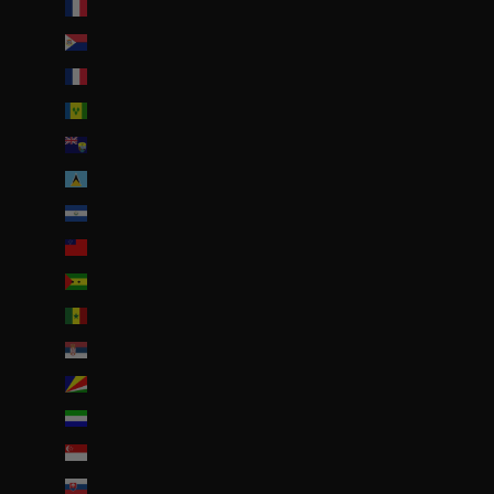
Saint-Martin (EUR €)
Saint-Martin (partie néerlandaise) (ANG ƒ)
Saint-Pierre-et-Miquelon (EUR €)
Saint-Vincent-et-les Grenadines (XCD $)
Sainte-Hélène (SHP £)
Sainte-Lucie (XCD $)
Salvador (USD $)
Samoa (WST T)
Sao Tomé-et-Principe (EUR €)
Sénégal (EUR €)
Serbie (RSD РСД)
Seychelles (EUR €)
Sierra Leone (SLL Le)
Singapour (SGD $)
Slovaquie (EUR €)