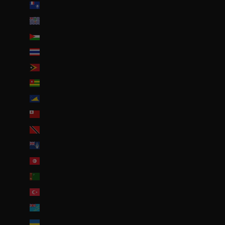
Terres australes françaises (EUR €)
Territoire britannique de l’océan Indien (USD $)
Territoires palestiniens (ILS ₪)
Thaïlande (THB ฿)
Timor oriental (USD $)
Togo (EUR €)
Tokelau (NZD $)
Tonga (TOP T$)
Trinité-et-Tobago (TTD $)
Tristan da Cunha (GBP £)
Tunisie (EUR €)
Turkménistan (EUR €)
Turquie (EUR €)
Tuvalu (AUD $)
Ukraine (EUR €)