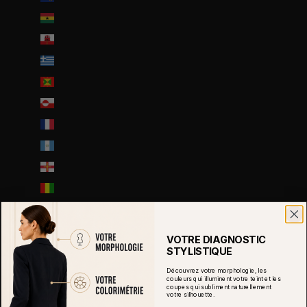
Ghana (EUR €)
Gibraltar (GBP £)
Grèce (EUR €)
Grenade (XCD $)
Groenland (DKK kr.)
Guadeloupe (EUR €)
Guatemala (GTQ Q)
Guernesey (GBP £)
Guinée (GNF Fr)
Guinée équatoriale (XAF CFA)
Guinée-Bissau (EUR €)
VOTRE DIAGNOSTIC
STYLISTIQUE
Guyana (GYD $)
Découvrez votre morphologie, les
Guyane française (EUR €)
couleurs qui illuminent votre teint et les
coupes qui subliment naturellement
Haïti (EUR €)
votre silhouette.