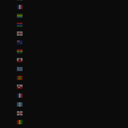
France (EUR €)
Gabon (EUR €)
Gambie (GMD D)
Géorgie (EUR €)
Géorgie du Sud-et-les Îles Sandwich du Sud (GBP £)
Ghana (EUR €)
Gibraltar (GBP £)
Grèce (EUR €)
Grenade (XCD $)
Groenland (DKK kr.)
Guadeloupe (EUR €)
Guatemala (GTQ Q)
Guernesey (GBP £)
Guinée (GNF Fr)