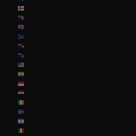
Îles Féroé (DKK kr.)
Îles Malouines (FKP £)
Îles Pitcairn (NZD $)
Îles Salomon (SBD $)
Îles Turques-et-Caïques (USD $)
Îles Vierges britanniques (USD $)
Îles mineures éloignées des États-Unis (USD $)
Inde (EUR €)
Indonésie (IDR Rp)
Irak (EUR €)
Irlande (EUR €)
Islande (ISK kr)
Israël (ILS ₪)
Italie (EUR €)