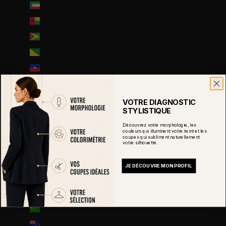
Guinée équatoriale (XAF CFA)
Guinée-Bissau (EUR €)
Guyana (GYD $)
Guyane française (EUR €)
Haïti (EUR €)
Honduras (HNL L)
Hongrie (HUF Ft)
VOTRE DIAGNOSTIC
STYLISTIQUE
Île Christmas (AUD $)
Découvrez votre morphologie, les
Île Norfolk (AUD $)
couleurs qui illuminent votre teint et les
coupes qui subliment naturellement
votre silhouette.
Île de Man (GBP £)
Île de l’Ascension (SHP £)
JE DÉCOUVRE MON PROFIL
Îles Åland (EUR €)
Îles Caïmans (KYD $)
Îles Cocos (AUD $)
Îles Cook (NZD $)