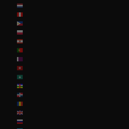
Pays-Bas caribéens (USD $)
Pérou (PEN S/)
Philippines (PHP ₱)
Pologne (PLN zł)
Polynésie française (EUR €)
Portugal (EUR €)
Qatar (QAR ر.ق)
R.A.S. chinoise de Hong Kong (HKD $)
R.A.S. chinoise de Macao (EUR €)
République centrafricaine (XAF CFA)
République dominicaine (DOP $)
Roumanie (RON Lei)
Royaume-Uni (GBP £)
Russie (EUR €)