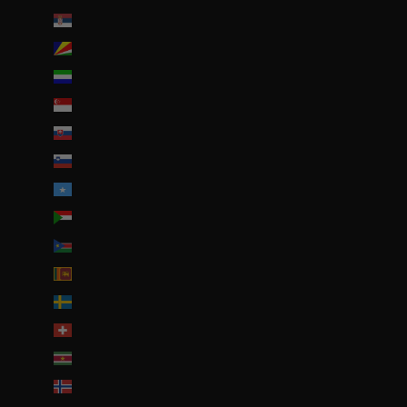
Serbie (RSD РСД)
Seychelles (EUR €)
Sierra Leone (SLL Le)
Singapour (SGD $)
Slovaquie (EUR €)
Slovénie (EUR €)
Somalie (EUR €)
Soudan (EUR €)
Soudan du Sud (EUR €)
Sri Lanka (LKR ₨)
Suède (SEK kr)
Suisse (CHF CHF)
Suriname (EUR €)
Svalbard et Jan Mayen (EUR €)