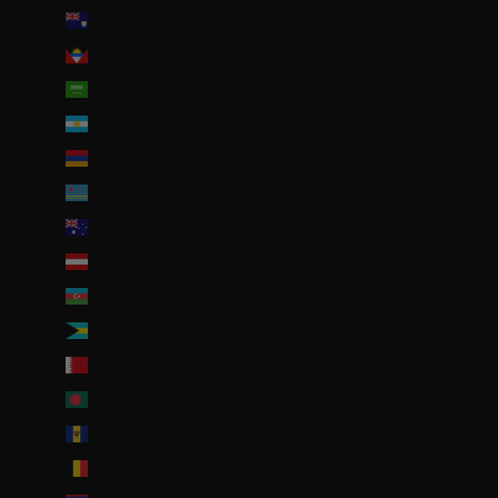
Anguilla (XCD $)
Antigua-et-Barbuda (XCD $)
Arabie saoudite (SAR ر.س)
Argentine (EUR €)
Arménie (EUR €)
Aruba (AWG ƒ)
Australie (AUD $)
Autriche (EUR €)
Azerbaïdjan (EUR €)
Bahamas (BSD $)
Bahreïn (EUR €)
Bangladesh (EUR €)
Barbade (BBD $)
Belgique (EUR €)