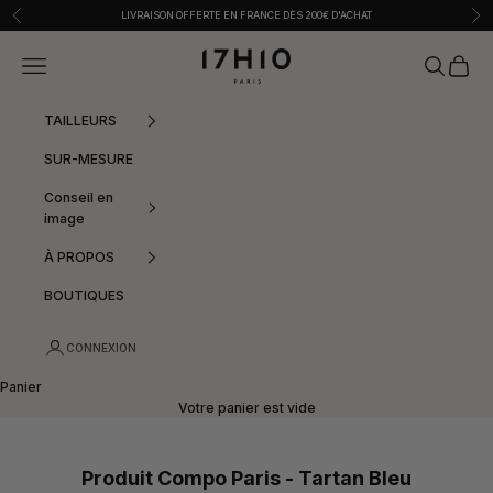
Passer au contenu
Précédent
Sui
LIVRAISON OFFERTE EN FRANCE DÈS 200€ D'ACHAT
17h10
Menu
Recherche
Panier
TAILLEURS
SUR-MESURE
Conseil en
image
À PROPOS
BOUTIQUES
CONNEXION
Panier
Votre panier est vide
Produit Compo Paris - Tartan Bleu