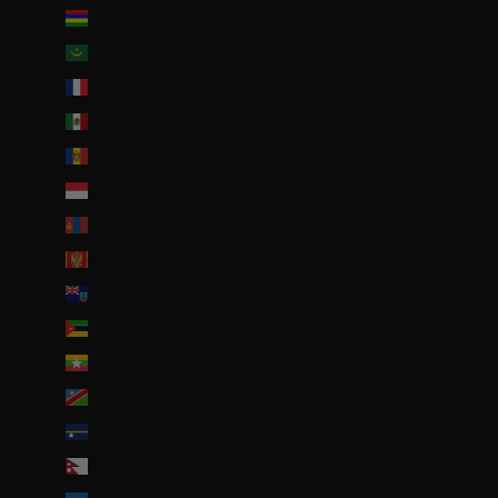
Maurice (MUR ₨)
Mauritanie (EUR €)
Mayotte (EUR €)
Mexique (EUR €)
Moldavie (MDL L)
Monaco (EUR €)
Mongolie (MNT ₮)
Monténégro (EUR €)
Montserrat (XCD $)
Mozambique (EUR €)
Myanmar (Birmanie) (EUR €)
Namibie (EUR €)
Nauru (AUD $)
Népal (NPR Rs.)