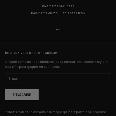
Paiements sécurisés
Paiements en 2 ou 3 fois sans frais
Aller à l'élément 1
Aller à l'élément 2
Aller à l'élément 3
Inscrivez-vous à notre newsletter
Chaque semaine : des idées de looks bureau, des conseils style et
des clés pour gagner en confiance.
S'INSCRIRE
“Chez 17h10 nous croyons à la magie qui peut parfois se produire