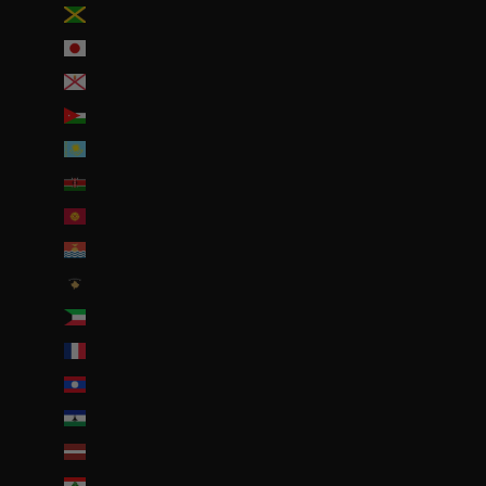
Jamaïque (JMD $)
Japon (JPY ¥)
Jersey (EUR €)
Jordanie (EUR €)
Kazakhstan (EUR €)
Kenya (KES KSh)
Kirghizstan (EUR €)
Kiribati (EUR €)
Kosovo (EUR €)
Koweït (EUR €)
La Réunion (EUR €)
Laos (LAK ₭)
Lesotho (EUR €)
Lettonie (EUR €)
Liban (EUR €)