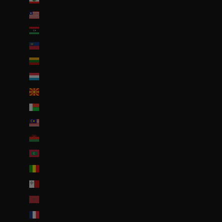
Liberia (EUR €)
Libye (EUR €)
Liechtenstein (CHF CHF)
Lituanie (EUR €)
Luxembourg (EUR €)
Macédoine du Nord (MKD ден)
Madagascar (EUR €)
Malaisie (EUR €)
Malawi (EUR €)
Maldives (MVR MVR)
Mali (EUR €)
Malte (EUR €)
Maroc (EUR €)
Martinique (EUR €)