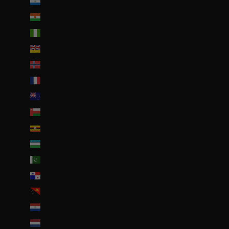
Nicaragua (NIO C$)
Niger (EUR €)
Nigeria (EUR €)
Niue (NZD $)
Norvège (EUR €)
Nouvelle-Calédonie (EUR €)
Nouvelle-Zélande (NZD $)
Oman (EUR €)
Ouganda (EUR €)
Ouzbékistan (EUR €)
Pakistan (EUR €)
Panama (USD $)
Papouasie-Nouvelle-Guinée (PGK K)
Paraguay (PYG ₲)
Pays-Bas (EUR €)