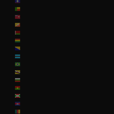
Belize (EUR €)
Bénin (EUR €)
Bermudes (USD $)
Bhoutan (EUR €)
Biélorussie (EUR €)
Bolivie (BOB Bs.)
Bosnie-Herzégovine (BAM КМ)
Botswana (EUR €)
Brésil (EUR €)
Brunei (BND $)
Bulgarie (EUR €)
Burkina Faso (EUR €)
Burundi (BIF Fr)
Cambodge (EUR €)
Cameroun (XAF CFA)