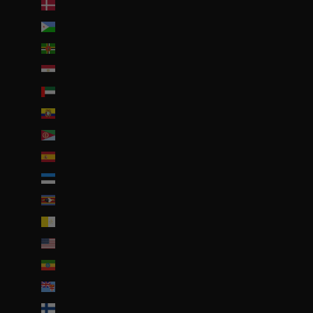
Danemark (DKK kr.)
Djibouti (DJF Fdj)
Dominique (XCD $)
Égypte (EGP ج.م)
Émirats arabes unis (AED د.إ)
Équateur (USD $)
Érythrée (EUR €)
Espagne (EUR €)
Estonie (EUR €)
Eswatini (EUR €)
État de la Cité du Vatican (EUR €)
États-Unis (USD $)
Éthiopie (ETB Br)
Fidji (FJD $)
Finlande (EUR €)