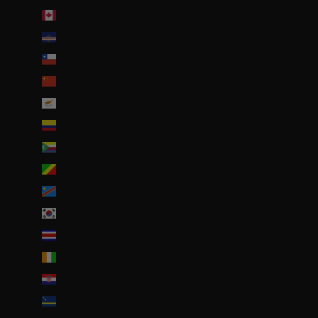
Canada (CAD $)
Cap-Vert (CVE $)
Chili (EUR €)
Chine (EUR €)
Chypre (EUR €)
Colombie (EUR €)
Comores (KMF Fr)
Congo-Brazzaville (XAF CFA)
Congo-Kinshasa (CDF Fr)
Corée du Sud (KRW ₩)
Costa Rica (CRC ₡)
Côte d’Ivoire (EUR €)
Croatie (EUR €)
Curaçao (ANG ƒ)