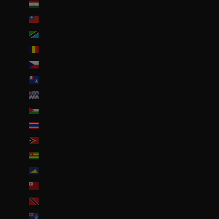
Tadjikistan (TJS ЅМ)
Taïwan (TWD $)
Tanzanie (TZS Sh)
Tchad (XAF CFA)
Tchéquie (CZK Kč)
Terres australes françaises (EUR €)
Territoire britannique de l’océan Indien (USD $)
Territoires palestiniens (ILS ₪)
Thaïlande (THB ฿)
Timor oriental (USD $)
Togo (EUR €)
Tokelau (NZD $)
Tonga (TOP T$)
Trinité-et-Tobago (TTD $)
Tristan da Cunha (GBP £)