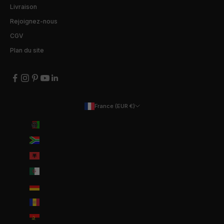
Livraison
Rejoignez-nous
CGV
Plan du site
France (EUR €)
Pays
Afghanistan (EUR €)
Afrique du Sud (EUR €)
Albanie (ALL L)
Algérie (DZD د.ج)
Allemagne (EUR €)
Andorre (EUR €)
Angola (EUR €)