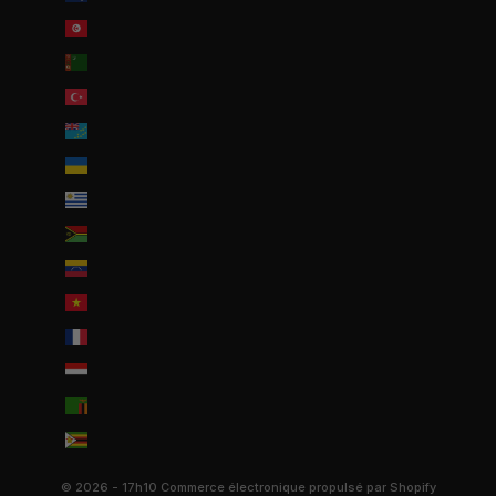
Tunisie (EUR €)
Turkménistan (EUR €)
Turquie (EUR €)
Tuvalu (AUD $)
Ukraine (EUR €)
Uruguay (UYU $U)
Vanuatu (VUV Vt)
Venezuela (USD $)
Viêt Nam (VND ₫)
Wallis-et-Futuna (EUR €)
Yémen (YER ﷼)
Zambie (EUR €)
Zimbabwe (USD $)
© 2026 - 17h10
Commerce électronique propulsé par Shopify