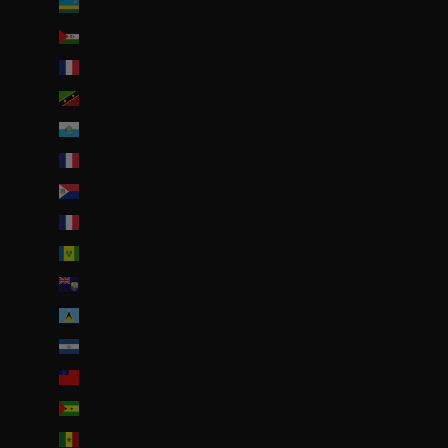
Rwanda (EUR €)
Sahara occidental (EUR €)
Saint-Barthélemy (EUR €)
Saint-Christophe-et-Niévès (XCD $)
Saint-Marin (EUR €)
Saint-Martin (EUR €)
Saint-Martin (partie néerlandaise) (ANG ƒ)
Saint-Pierre-et-Miquelon (EUR €)
Saint-Vincent-et-les Grenadines (XCD $)
Sainte-Hélène (SHP £)
Sainte-Lucie (XCD $)
Salvador (USD $)
Samoa (WST T)
Sao Tomé-et-Principe (EUR €)
Sénégal (EUR €)