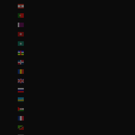
Polynésie française (EUR €)
Portugal (EUR €)
Qatar (QAR ر.ق)
R.A.S. chinoise de Hong Kong (HKD $)
R.A.S. chinoise de Macao (EUR €)
République centrafricaine (XAF CFA)
République dominicaine (DOP $)
Roumanie (RON Lei)
Royaume-Uni (GBP £)
Russie (EUR €)
Rwanda (EUR €)
Sahara occidental (EUR €)
Saint-Barthélemy (EUR €)
Saint-Christophe-et-Niévès (XCD $)