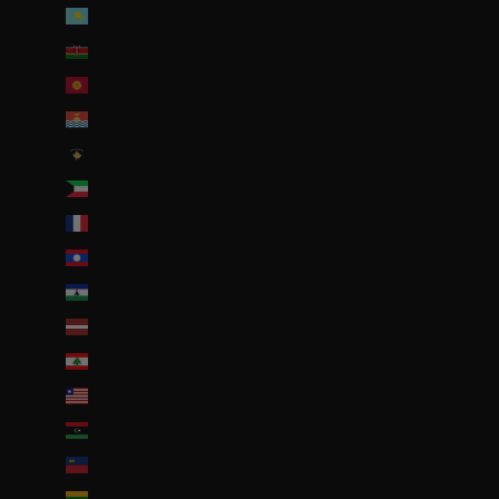
Kazakhstan (EUR €)
Kenya (KES KSh)
Kirghizstan (EUR €)
Kiribati (EUR €)
Kosovo (EUR €)
Koweït (EUR €)
La Réunion (EUR €)
Laos (LAK ₭)
Lesotho (EUR €)
Lettonie (EUR €)
Liban (EUR €)
Liberia (EUR €)
Libye (EUR €)
Liechtenstein (CHF CHF)