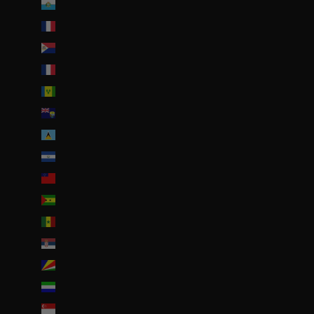
Saint-Marin (EUR €)
Saint-Martin (EUR €)
Saint-Martin (partie néerlandaise) (ANG ƒ)
Saint-Pierre-et-Miquelon (EUR €)
Saint-Vincent-et-les Grenadines (XCD $)
Sainte-Hélène (SHP £)
Sainte-Lucie (XCD $)
Salvador (USD $)
Samoa (WST T)
Sao Tomé-et-Principe (EUR €)
Sénégal (EUR €)
Serbie (RSD РСД)
Seychelles (EUR €)
Sierra Leone (SLL Le)
Singapour (SGD $)