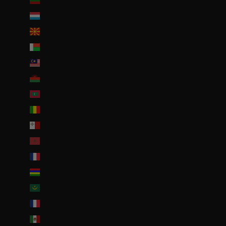
Lituanie (EUR €)
Luxembourg (EUR €)
Macédoine du Nord (MKD ден)
Madagascar (EUR €)
Malaisie (EUR €)
Malawi (EUR €)
Maldives (MVR MVR)
Mali (EUR €)
Malte (EUR €)
Maroc (EUR €)
Martinique (EUR €)
Maurice (MUR ₨)
Mauritanie (EUR €)
Mayotte (EUR €)
Mexique (EUR €)