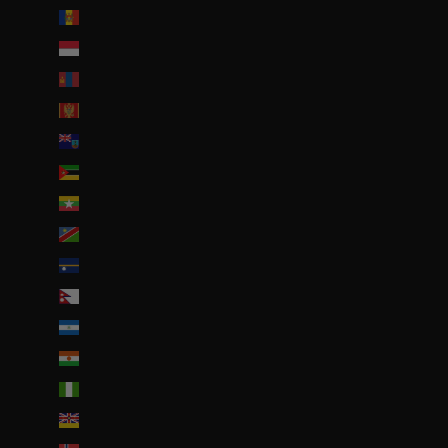
Moldavie (MDL L)
Monaco (EUR €)
Mongolie (MNT ₮)
Monténégro (EUR €)
Montserrat (XCD $)
Mozambique (EUR €)
Myanmar (Birmanie) (EUR €)
Namibie (EUR €)
Nauru (AUD $)
Népal (NPR Rs.)
Nicaragua (NIO C$)
Niger (EUR €)
Nigeria (EUR €)
Niue (NZD $)