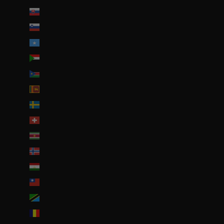
Slovaquie (EUR €)
Slovénie (EUR €)
Somalie (EUR €)
Soudan (EUR €)
Soudan du Sud (EUR €)
Sri Lanka (LKR ₨)
Suède (SEK kr)
Suisse (CHF CHF)
Suriname (EUR €)
Svalbard et Jan Mayen (EUR €)
Tadjikistan (TJS ЅМ)
Taïwan (TWD $)
Tanzanie (TZS Sh)
Tchad (XAF CFA)