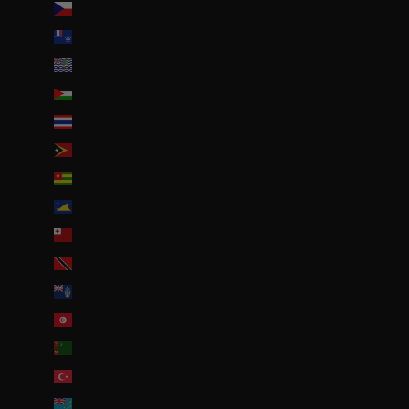
Tchéquie (CZK Kč)
Terres australes françaises (EUR €)
Territoire britannique de l’océan Indien (USD $)
Territoires palestiniens (ILS ₪)
Thaïlande (THB ฿)
Timor oriental (USD $)
Togo (EUR €)
Tokelau (NZD $)
Tonga (TOP T$)
Trinité-et-Tobago (TTD $)
Tristan da Cunha (GBP £)
Tunisie (EUR €)
Turkménistan (EUR €)
Turquie (EUR €)
Tuvalu (AUD $)