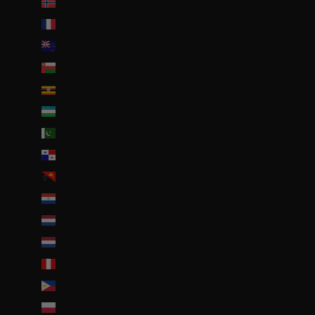
Norvège (EUR €)
Nouvelle-Calédonie (EUR €)
Nouvelle-Zélande (NZD $)
Oman (EUR €)
Ouganda (EUR €)
Ouzbékistan (EUR €)
Pakistan (EUR €)
Panama (USD $)
Papouasie-Nouvelle-Guinée (PGK K)
Paraguay (PYG ₲)
Pays-Bas (EUR €)
Pays-Bas caribéens (USD $)
Pérou (PEN S/)
Philippines (PHP ₱)
Pologne (PLN zł)