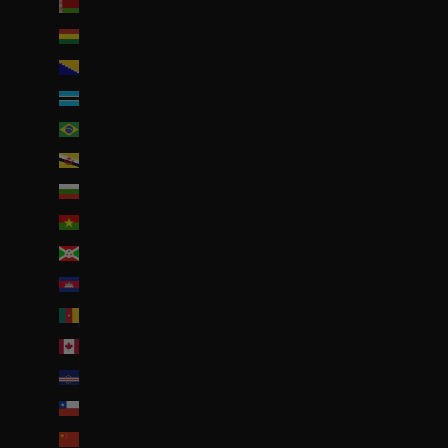
Biélorussie (EUR €)
Bolivie (BOB Bs.)
Bosnie-Herzégovine (BAM КМ)
Botswana (EUR €)
Brésil (EUR €)
Brunei (BND $)
Bulgarie (EUR €)
Burkina Faso (EUR €)
Burundi (BIF Fr)
Cambodge (EUR €)
Cameroun (XAF CFA)
Canada (CAD $)
Cap-Vert (CVE $)
Chili (EUR €)
Chine (EUR €)