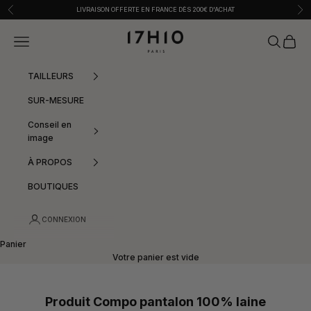
Passer au contenu
Précédent
Sui
LIVRAISON OFFERTE EN FRANCE DÈS 200€ D'ACHAT
17h10
Menu
Recherche
Panier
TAILLEURS
SUR-MESURE
Conseil en
image
À PROPOS
BOUTIQUES
CONNEXION
Panier
Votre panier est vide
Produit Compo pantalon 100% laine