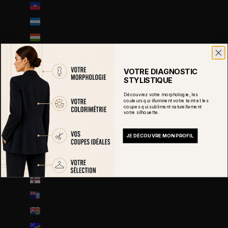
Haïti (EUR €)
Honduras (HNL L)
Hongrie (HUF Ft)
Île Christmas (AUD $)
Île Norfolk (AUD $)
VOTRE DIAGNOSTIC
STYLISTIQUE
Île de Man (GBP £)
Découvrez votre morphologie, les
Île de l’Ascension (SHP £)
couleurs qui illuminent votre teint et les
coupes qui subliment naturellement
votre silhouette.
Îles Åland (EUR €)
Îles Caïmans (KYD $)
JE DÉCOUVRE MON PROFIL
Îles Cocos (AUD $)
Îles Cook (NZD $)
Îles Féroé (DKK kr.)
Îles Malouines (FKP £)
Îles Pitcairn (NZD $)
Îles Salomon (SBD $)