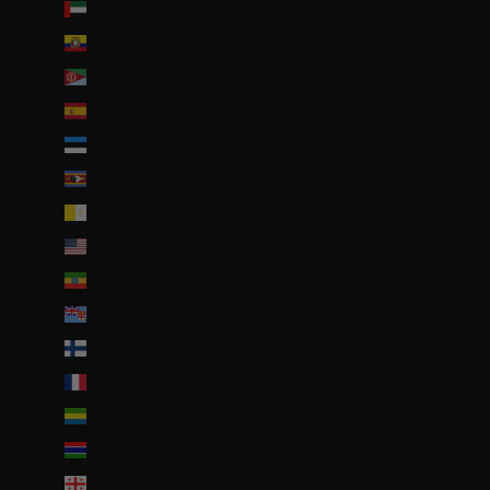
Émirats arabes unis (AED د.إ)
Équateur (USD $)
Érythrée (EUR €)
Espagne (EUR €)
Estonie (EUR €)
Eswatini (EUR €)
État de la Cité du Vatican (EUR €)
États-Unis (USD $)
Éthiopie (ETB Br)
Fidji (FJD $)
Finlande (EUR €)
France (EUR €)
Gabon (EUR €)
Gambie (GMD D)
Géorgie (EUR €)