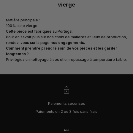
vierge
Matière principale :
100% laine vierge
Cette pièce est fabriquée au Portugal.
Pour en savoir plus sur nos choix de matières et lieux de production,
rendez-vous sur la page
nos engagements
.
Comment prendre prendre soin de vos pièces et les garder
longtemps ?
Privilégiez un nettoyage à sec et un repassage à température faible.
Paiements sécurisés
Paiements en 2 ou 3 fois sans frais
Aller à l'élément 1
Aller à l'élément 2
Aller à l'élément 3