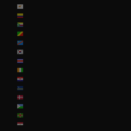
Chypre (EUR €)
Colombie (EUR €)
Comores (KMF Fr)
Congo-Brazzaville (XAF CFA)
Congo-Kinshasa (CDF Fr)
Corée du Sud (KRW ₩)
Costa Rica (CRC ₡)
Côte d’Ivoire (EUR €)
Croatie (EUR €)
Curaçao (ANG ƒ)
Danemark (DKK kr.)
Djibouti (DJF Fdj)
Dominique (XCD $)
Égypte (EGP ج.م)