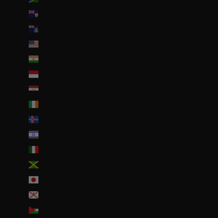
Îles Turques-et-Caïques (USD $)
Îles Vierges britanniques (USD $)
Îles mineures éloignées des États-Unis (USD $)
Inde (EUR €)
Indonésie (IDR Rp)
Irak (EUR €)
Irlande (EUR €)
Islande (ISK kr)
Israël (ILS ₪)
Italie (EUR €)
Jamaïque (JMD $)
Japon (JPY ¥)
Jersey (EUR €)
Jordanie (EUR €)