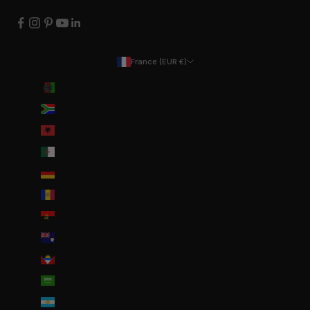
France (EUR €)
Pays
Afghanistan (EUR €)
Afrique du Sud (EUR €)
Albanie (ALL L)
Algérie (DZD د.ج)
Allemagne (EUR €)
Andorre (EUR €)
Angola (EUR €)
Anguilla (XCD $)
Antigua-et-Barbuda (XCD $)
Arabie saoudite (SAR ر.س)
Argentine (EUR €)