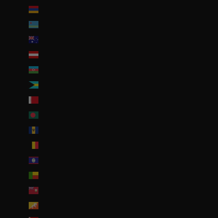
Arménie (EUR €)
Aruba (AWG ƒ)
Australie (AUD $)
Autriche (EUR €)
Azerbaïdjan (EUR €)
Bahamas (BSD $)
Bahreïn (EUR €)
Bangladesh (EUR €)
Barbade (BBD $)
Belgique (EUR €)
Belize (EUR €)
Bénin (EUR €)
Bermudes (USD $)
Bhoutan (EUR €)