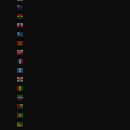
Géorgie du Sud-et-les Îles Sandwich du Sud (GBP £)
Ghana (EUR €)
Gibraltar (GBP £)
Grèce (EUR €)
Grenade (XCD $)
Groenland (DKK kr.)
Guadeloupe (EUR €)
Guatemala (GTQ Q)
Guernesey (GBP £)
Guinée (GNF Fr)
Guinée équatoriale (XAF CFA)
Guinée-Bissau (EUR €)
Guyana (GYD $)
Guyane française (EUR €)