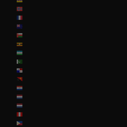
Niue (NZD $)
Norvège (EUR €)
Nouvelle-Calédonie (EUR €)
Nouvelle-Zélande (NZD $)
Oman (EUR €)
Ouganda (EUR €)
Ouzbékistan (EUR €)
Pakistan (EUR €)
Panama (USD $)
Papouasie-Nouvelle-Guinée (PGK K)
Paraguay (PYG ₲)
Pays-Bas (EUR €)
Pays-Bas caribéens (USD $)
Pérou (PEN S/)
Philippines (PHP ₱)