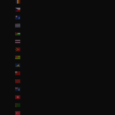
Tchad (XAF CFA)
Tchéquie (CZK Kč)
Terres australes françaises (EUR €)
Territoire britannique de l’océan Indien (USD $)
Territoires palestiniens (ILS ₪)
Thaïlande (THB ฿)
Timor oriental (USD $)
Togo (EUR €)
Tokelau (NZD $)
Tonga (TOP T$)
Trinité-et-Tobago (TTD $)
Tristan da Cunha (GBP £)
Tunisie (EUR €)
Turkménistan (EUR €)
Turquie (EUR €)