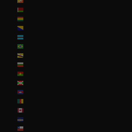
Bhoutan (EUR €)
Biélorussie (EUR €)
Bolivie (BOB Bs.)
Bosnie-Herzégovine (BAM КМ)
Botswana (EUR €)
Brésil (EUR €)
Brunei (BND $)
Bulgarie (EUR €)
Burkina Faso (EUR €)
Burundi (BIF Fr)
Cambodge (EUR €)
Cameroun (XAF CFA)
Canada (CAD $)
Cap-Vert (CVE $)
Chili (EUR €)