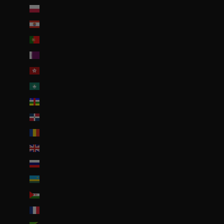
Pologne (PLN zł)
Polynésie française (EUR €)
Portugal (EUR €)
Qatar (QAR ر.ق)
R.A.S. chinoise de Hong Kong (HKD $)
R.A.S. chinoise de Macao (EUR €)
République centrafricaine (XAF CFA)
République dominicaine (DOP $)
Roumanie (RON Lei)
Royaume-Uni (GBP £)
Russie (EUR €)
Rwanda (EUR €)
Sahara occidental (EUR €)
Saint-Barthélemy (EUR €)