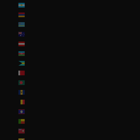
Argentine (EUR €)
Arménie (EUR €)
Aruba (AWG ƒ)
Australie (AUD $)
Autriche (EUR €)
Azerbaïdjan (EUR €)
Bahamas (BSD $)
Bahreïn (EUR €)
Bangladesh (EUR €)
Barbade (BBD $)
Belgique (EUR €)
Belize (EUR €)
Bénin (EUR €)
Bermudes (USD $)