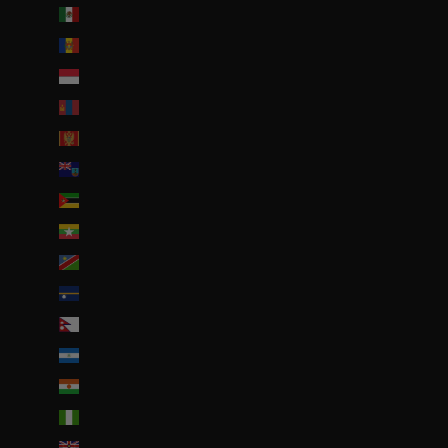
Mexique (EUR €)
Moldavie (MDL L)
Monaco (EUR €)
Mongolie (MNT ₮)
Monténégro (EUR €)
Montserrat (XCD $)
Mozambique (EUR €)
Myanmar (Birmanie) (EUR €)
Namibie (EUR €)
Nauru (AUD $)
Népal (NPR Rs.)
Nicaragua (NIO C$)
Niger (EUR €)
Nigeria (EUR €)