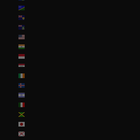
Îles Salomon (SBD $)
Îles Turques-et-Caïques (USD $)
Îles Vierges britanniques (USD $)
Îles mineures éloignées des États-Unis (USD $)
Inde (EUR €)
Indonésie (IDR Rp)
Irak (EUR €)
Irlande (EUR €)
Islande (ISK kr)
Israël (ILS ₪)
Italie (EUR €)
Jamaïque (JMD $)
Japon (JPY ¥)
Jersey (EUR €)