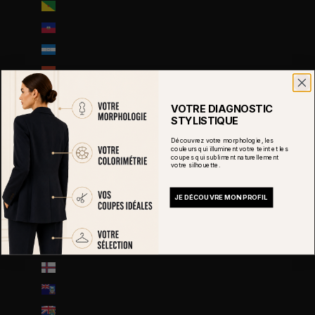
Guyane française (EUR €)
Haïti (EUR €)
Honduras (HNL L)
Hongrie (HUF Ft)
Île Christmas (AUD $)
VOTRE DIAGNOSTIC
Île Norfolk (AUD $)
STYLISTIQUE
Île de Man (GBP £)
Découvrez votre morphologie, les
couleurs qui illuminent votre teint et les
coupes qui subliment naturellement
Île de l’Ascension (SHP £)
votre silhouette.
Îles Åland (EUR €)
JE DÉCOUVRE MON PROFIL
Îles Caïmans (KYD $)
Îles Cocos (AUD $)
Îles Cook (NZD $)
Îles Féroé (DKK kr.)
Îles Malouines (FKP £)
Îles Pitcairn (NZD $)