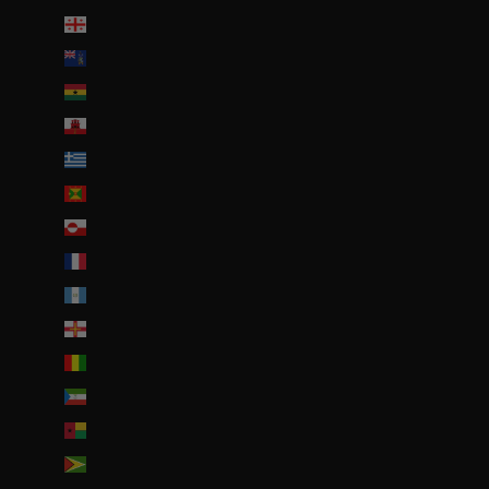
Géorgie (EUR €)
Géorgie du Sud-et-les Îles Sandwich du Sud (GBP £)
Ghana (EUR €)
Gibraltar (GBP £)
Grèce (EUR €)
Grenade (XCD $)
Groenland (DKK kr.)
Guadeloupe (EUR €)
Guatemala (GTQ Q)
Guernesey (GBP £)
Guinée (GNF Fr)
Guinée équatoriale (XAF CFA)
Guinée-Bissau (EUR €)
Guyana (GYD $)