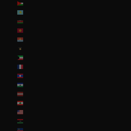
Jordanie (EUR €)
Kazakhstan (EUR €)
Kenya (KES KSh)
Kirghizstan (EUR €)
Kiribati (EUR €)
Kosovo (EUR €)
Koweït (EUR €)
La Réunion (EUR €)
Laos (LAK ₭)
Lesotho (EUR €)
Lettonie (EUR €)
Liban (EUR €)
Liberia (EUR €)
Libye (EUR €)
Liechtenstein (CHF CHF)