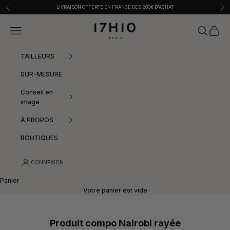
Passer au contenu
Précédent
Sui
LIVRAISON OFFERTE EN FRANCE DÈS 200€ D'ACHAT
17h10
Menu
Recherche
Panier
TAILLEURS
SUR-MESURE
Conseil en
image
À PROPOS
BOUTIQUES
CONNEXION
Panier
Votre panier est vide
Produit compo Nairobi rayée