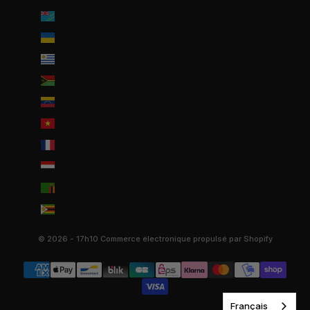
Tuvalu (AUD $)
Ukraine (EUR €)
Uruguay (UYU $U)
Vanuatu (VUV Vt)
Venezuela (USD $)
Viêt Nam (VND ₫)
Wallis-et-Futuna (EUR €)
Yémen (YER ﷼)
Zambie (EUR €)
Zimbabwe (USD $)
© 2026 - 17h10
Commerce électronique propulsé par Shopify
Français