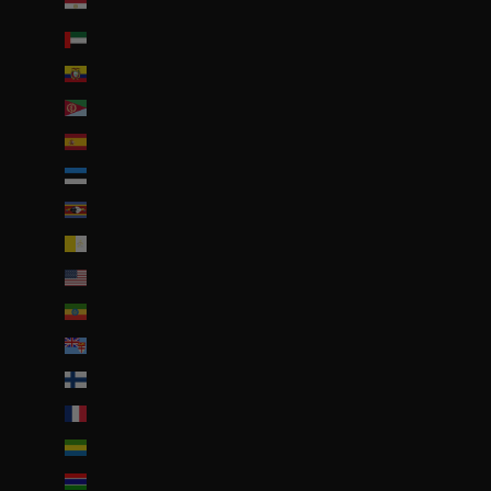
Égypte (EGP ج.م)
Émirats arabes unis (AED د.إ)
Équateur (USD $)
Érythrée (EUR €)
Espagne (EUR €)
Estonie (EUR €)
Eswatini (EUR €)
État de la Cité du Vatican (EUR €)
États-Unis (USD $)
Éthiopie (ETB Br)
Fidji (FJD $)
Finlande (EUR €)
France (EUR €)
Gabon (EUR €)
Gambie (GMD D)