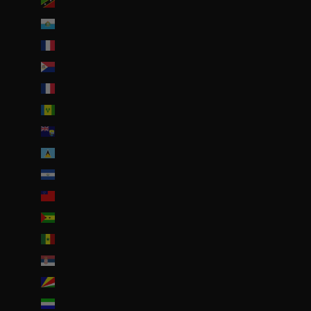
Saint-Christophe-et-Niévès (XCD $)
Saint-Marin (EUR €)
Saint-Martin (EUR €)
Saint-Martin (partie néerlandaise) (ANG ƒ)
Saint-Pierre-et-Miquelon (EUR €)
Saint-Vincent-et-les Grenadines (XCD $)
Sainte-Hélène (SHP £)
Sainte-Lucie (XCD $)
Salvador (USD $)
Samoa (WST T)
Sao Tomé-et-Principe (EUR €)
Sénégal (EUR €)
Serbie (RSD РСД)
Seychelles (EUR €)
Sierra Leone (SLL Le)