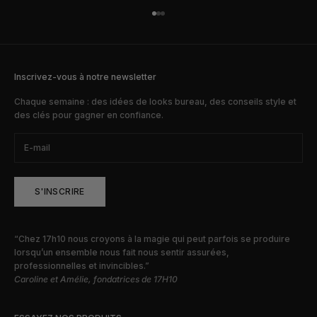
Aller à l'élément 1
Aller à l'élément 2
Aller à l'élément 3
Inscrivez-vous à notre newsletter
Chaque semaine : des idées de looks bureau, des conseils style et
des clés pour gagner en confiance.
S'INSCRIRE
“Chez 17h10 nous croyons à la magie qui peut parfois se produire
lorsqu’un ensemble nous fait nous sentir assurées,
professionnelles et invincibles.”
Caroline et Amélie, fondatrices de 17H10