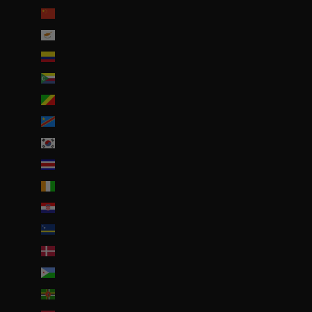
Chine (EUR €)
Chypre (EUR €)
Colombie (EUR €)
Comores (KMF Fr)
Congo-Brazzaville (XAF CFA)
Congo-Kinshasa (CDF Fr)
Corée du Sud (KRW ₩)
Costa Rica (CRC ₡)
Côte d’Ivoire (EUR €)
Croatie (EUR €)
Curaçao (ANG ƒ)
Danemark (DKK kr.)
Djibouti (DJF Fdj)
Dominique (XCD $)