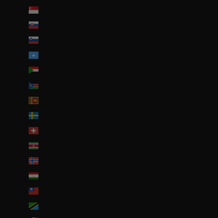
Singapour (SGD $)
Slovaquie (EUR €)
Slovénie (EUR €)
Somalie (EUR €)
Soudan (EUR €)
Soudan du Sud (EUR €)
Sri Lanka (LKR ₨)
Suède (SEK kr)
Suisse (CHF CHF)
Suriname (EUR €)
Svalbard et Jan Mayen (EUR €)
Tadjikistan (TJS ЅМ)
Taïwan (TWD $)
Tanzanie (TZS Sh)