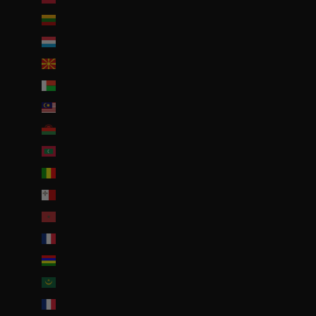
Lituanie (EUR €)
Luxembourg (EUR €)
Macédoine du Nord (MKD ден)
Madagascar (EUR €)
Malaisie (EUR €)
Malawi (EUR €)
Maldives (MVR MVR)
Mali (EUR €)
Malte (EUR €)
Maroc (EUR €)
Martinique (EUR €)
Maurice (MUR ₨)
Mauritanie (EUR €)
Mayotte (EUR €)