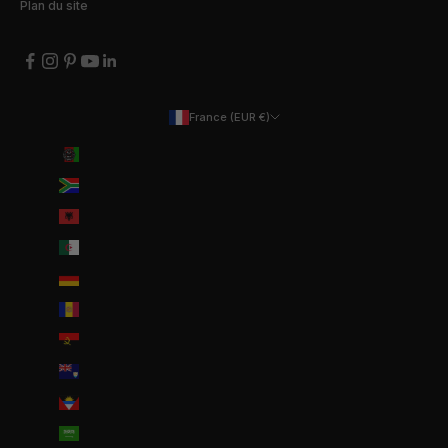
Plan du site
France (EUR €)
Pays
Afghanistan (EUR €)
Afrique du Sud (EUR €)
Albanie (ALL L)
Algérie (DZD د.ج)
Allemagne (EUR €)
Andorre (EUR €)
Angola (EUR €)
Anguilla (XCD $)
Antigua-et-Barbuda (XCD $)
Arabie saoudite (SAR ر.س)