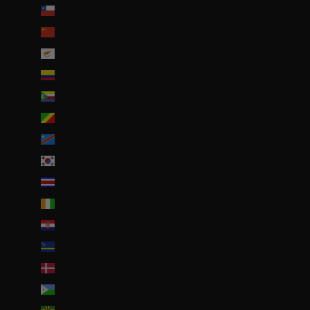
Chili (EUR €)
Chine (EUR €)
Chypre (EUR €)
Colombie (EUR €)
Comores (KMF Fr)
Congo-Brazzaville (XAF CFA)
Congo-Kinshasa (CDF Fr)
Corée du Sud (KRW ₩)
Costa Rica (CRC ₡)
Côte d’Ivoire (EUR €)
Croatie (EUR €)
Curaçao (ANG ƒ)
Danemark (DKK kr.)
Djibouti (DJF Fdj)