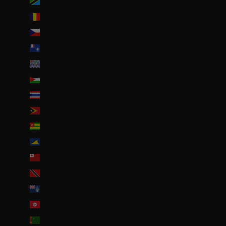
Tanzanie (TZS Sh)
Tchad (XAF CFA)
Tchéquie (CZK Kč)
Terres australes françaises (EUR €)
Territoire britannique de l’océan Indien (USD $)
Territoires palestiniens (ILS ₪)
Thaïlande (THB ฿)
Timor oriental (USD $)
Togo (EUR €)
Tokelau (NZD $)
Tonga (TOP T$)
Trinité-et-Tobago (TTD $)
Tristan da Cunha (GBP £)
Tunisie (EUR €)
Turkménistan (EUR €)