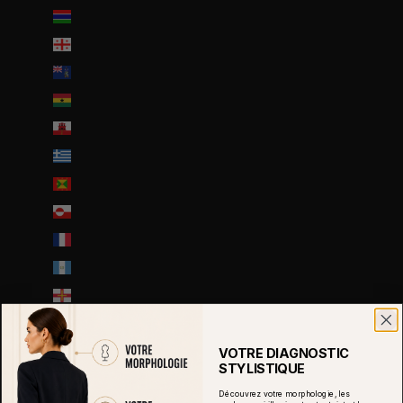
Gambie (GMD D)
Géorgie (EUR €)
Géorgie du Sud-et-les Îles Sandwich du Sud (GBP £)
Ghana (EUR €)
Gibraltar (GBP £)
Grèce (EUR €)
Grenade (XCD $)
Groenland (DKK kr.)
Guadeloupe (EUR €)
Guatemala (GTQ Q)
Guernesey (GBP £)
Guinée (GNF Fr)
Guinée équatoriale (XAF CFA)
VOTRE DIAGNOSTIC
STYLISTIQUE
Guinée-Bissau (EUR €)
Découvrez votre morphologie, les