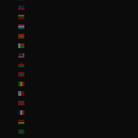
Liechtenstein (CHF CHF)
Lituanie (EUR €)
Luxembourg (EUR €)
Macédoine du Nord (MKD ден)
Madagascar (EUR €)
Malaisie (EUR €)
Malawi (EUR €)
Maldives (MVR MVR)
Mali (EUR €)
Malte (EUR €)
Maroc (EUR €)
Martinique (EUR €)
Maurice (MUR ₨)
Mauritanie (EUR €)