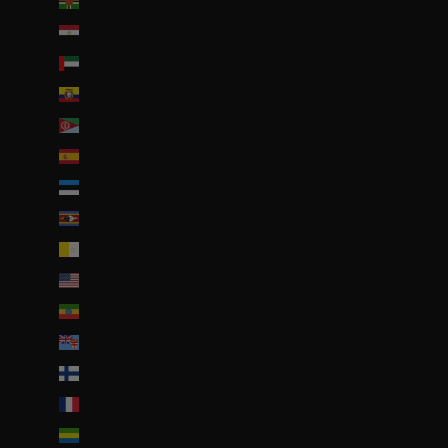
Dominique (XCD $)
Égypte (EGP ج.م)
Émirats arabes unis (AED د.إ)
Équateur (USD $)
Érythrée (EUR €)
Espagne (EUR €)
Estonie (EUR €)
Eswatini (EUR €)
État de la Cité du Vatican (EUR €)
États-Unis (USD $)
Éthiopie (ETB Br)
Fidji (FJD $)
Finlande (EUR €)
France (EUR €)
Gabon (EUR €)