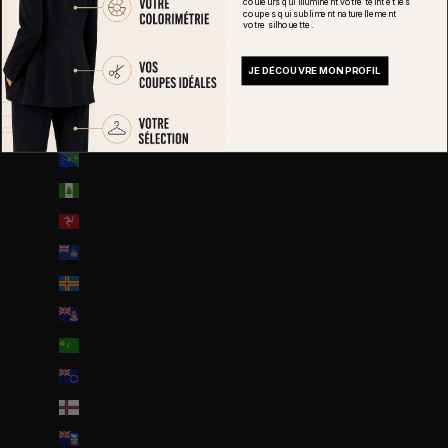
couleurs qui illuminent votre teint et les
Guyana (GYD $)
coupes qui subliment naturellement
votre silhouette.
Guyane française (EUR €)
Haïti (EUR €)
JE DÉCOUVRE MON PROFIL
Honduras (HNL L)
Hongrie (HUF Ft)
Île Christmas (AUD $)
Île Norfolk (AUD $)
Île de Man (GBP £)
Île de l’Ascension (SHP £)
Îles Åland (EUR €)
Îles Caïmans (KYD $)
Îles Cocos (AUD $)
Îles Cook (NZD $)
Îles Féroé (DKK kr.)
Îles Malouines (FKP £)