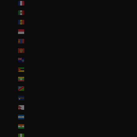
Mayotte (EUR €)
Mexique (EUR €)
Moldavie (MDL L)
Monaco (EUR €)
Mongolie (MNT ₮)
Monténégro (EUR €)
Montserrat (XCD $)
Mozambique (EUR €)
Myanmar (Birmanie) (EUR €)
Namibie (EUR €)
Nauru (AUD $)
Népal (NPR Rs.)
Nicaragua (NIO C$)
Niger (EUR €)
Nigeria (EUR €)