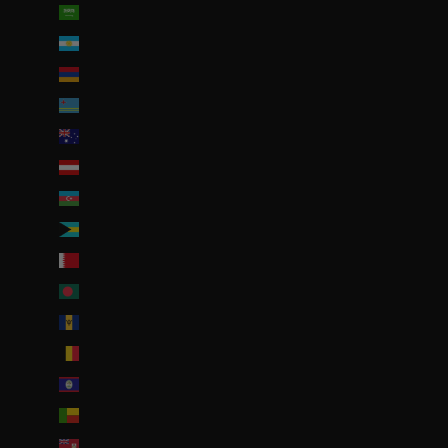
Arabie saoudite (SAR ر.س)
Argentine (EUR €)
Arménie (EUR €)
Aruba (AWG ƒ)
Australie (AUD $)
Autriche (EUR €)
Azerbaïdjan (EUR €)
Bahamas (BSD $)
Bahreïn (EUR €)
Bangladesh (EUR €)
Barbade (BBD $)
Belgique (EUR €)
Belize (EUR €)
Bénin (EUR €)
Bermudes (USD $)