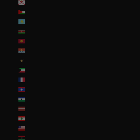
Jersey (EUR €)
Jordanie (EUR €)
Kazakhstan (EUR €)
Kenya (KES KSh)
Kirghizstan (EUR €)
Kiribati (EUR €)
Kosovo (EUR €)
Koweït (EUR €)
La Réunion (EUR €)
Laos (LAK ₭)
Lesotho (EUR €)
Lettonie (EUR €)
Liban (EUR €)
Liberia (EUR €)
Libye (EUR €)