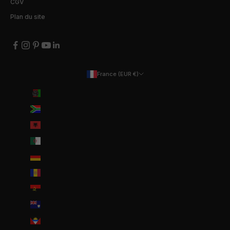
CGV
Plan du site
France (EUR €)
Pays
Afghanistan (EUR €)
Afrique du Sud (EUR €)
Albanie (ALL L)
Algérie (DZD د.ج)
Allemagne (EUR €)
Andorre (EUR €)
Angola (EUR €)
Anguilla (XCD $)
Antigua-et-Barbuda (XCD $)