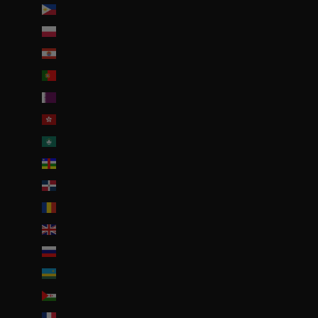
Philippines (PHP ₱)
Pologne (PLN zł)
Polynésie française (EUR €)
Portugal (EUR €)
Qatar (QAR ر.ق)
R.A.S. chinoise de Hong Kong (HKD $)
R.A.S. chinoise de Macao (EUR €)
République centrafricaine (XAF CFA)
République dominicaine (DOP $)
Roumanie (RON Lei)
Royaume-Uni (GBP £)
Russie (EUR €)
Rwanda (EUR €)
Sahara occidental (EUR €)
Saint-Barthélemy (EUR €)