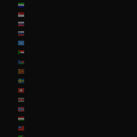
Sierra Leone (SLL Le)
Singapour (SGD $)
Slovaquie (EUR €)
Slovénie (EUR €)
Somalie (EUR €)
Soudan (EUR €)
Soudan du Sud (EUR €)
Sri Lanka (LKR ₨)
Suède (SEK kr)
Suisse (CHF CHF)
Suriname (EUR €)
Svalbard et Jan Mayen (EUR €)
Tadjikistan (TJS ЅМ)
Taïwan (TWD $)