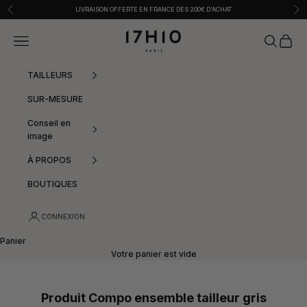
Passer au contenu
Précédent
Sui
LIVRAISON OFFERTE EN FRANCE DÈS 200€ D'ACHAT
17h10
Menu
Recherche
Panier
TAILLEURS
SUR-MESURE
Conseil en
image
À PROPOS
BOUTIQUES
CONNEXION
Panier
Votre panier est vide
Produit Compo ensemble tailleur gris