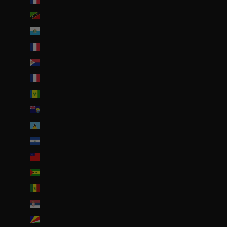
Saint-Christophe-et-Niévès (XCD $)
Saint-Marin (EUR €)
Saint-Martin (EUR €)
Saint-Martin (partie néerlandaise) (ANG ƒ)
Saint-Pierre-et-Miquelon (EUR €)
Saint-Vincent-et-les Grenadines (XCD $)
Sainte-Hélène (SHP £)
Sainte-Lucie (XCD $)
Salvador (USD $)
Samoa (WST T)
Sao Tomé-et-Principe (EUR €)
Sénégal (EUR €)
Serbie (RSD РСД)
Seychelles (EUR €)