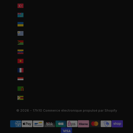
Turquie (EUR €)
Tuvalu (AUD $)
Ukraine (EUR €)
Uruguay (UYU $U)
Vanuatu (VUV Vt)
Venezuela (USD $)
Viêt Nam (VND ₫)
Wallis-et-Futuna (EUR €)
Yémen (YER ﷼)
Zambie (EUR €)
Zimbabwe (USD $)
© 2026 - 17h10
Commerce électronique propulsé par Shopify