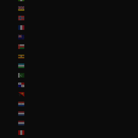
Niue (NZD $)
Norvège (EUR €)
Nouvelle-Calédonie (EUR €)
Nouvelle-Zélande (NZD $)
Oman (EUR €)
Ouganda (EUR €)
Ouzbékistan (EUR €)
Pakistan (EUR €)
Panama (USD $)
Papouasie-Nouvelle-Guinée (PGK K)
Paraguay (PYG ₲)
Pays-Bas (EUR €)
Pays-Bas caribéens (USD $)
Pérou (PEN S/)