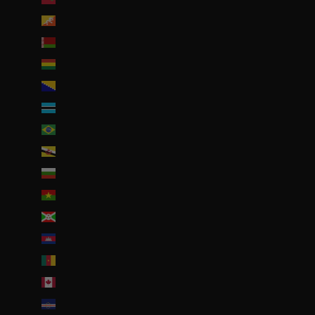
Bhoutan (EUR €)
Biélorussie (EUR €)
Bolivie (BOB Bs.)
Bosnie-Herzégovine (BAM КМ)
Botswana (EUR €)
Brésil (EUR €)
Brunei (BND $)
Bulgarie (EUR €)
Burkina Faso (EUR €)
Burundi (BIF Fr)
Cambodge (EUR €)
Cameroun (XAF CFA)
Canada (CAD $)
Cap-Vert (CVE $)