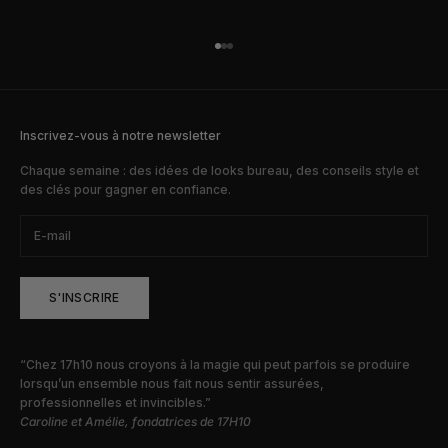
Aller à l'élément 1
Aller à l'élément 2
Aller à l'élément 3
Inscrivez-vous à notre newsletter
Chaque semaine : des idées de looks bureau, des conseils style et
des clés pour gagner en confiance.
S'INSCRIRE
“Chez 17h10 nous croyons à la magie qui peut parfois se produire
lorsqu’un ensemble nous fait nous sentir assurées,
professionnelles et invincibles.”
Caroline et Amélie, fondatrices de 17H10