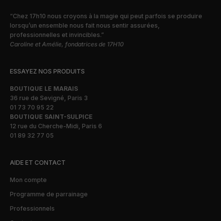
“Chez 17h10 nous croyons à la magie qui peut parfois se produire
lorsqu’un ensemble nous fait nous sentir assurées,
professionnelles et invincibles.”
Caroline et Amélie, fondatrices de 17H10
ESSAYEZ NOS PRODUITS
BOUTIQUE LE MARAIS
36 rue de Sevigné, Paris 3
01 73 70 95 22
BOUTIQUE SAINT-SULPICE
12 rue du Cherche-Midi, Paris 6
01 89 32 77 05
AIDE ET CONTACT
Mon compte
Programme de parrainage
Professionnels