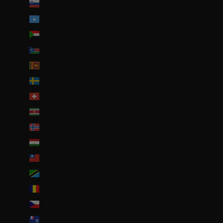
Slovénie (EUR €)
Somalie (EUR €)
Soudan (EUR €)
Soudan du Sud (EUR €)
Sri Lanka (LKR ₨)
Suède (SEK kr)
Suisse (CHF CHF)
Suriname (EUR €)
Svalbard et Jan Mayen (EUR €)
Tadjikistan (TJS ЅМ)
Taïwan (TWD $)
Tanzanie (TZS Sh)
Tchad (XAF CFA)
Tchéquie (CZK Kč)
Terres australes françaises (EUR €)