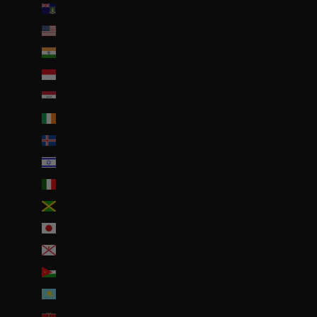
Îles Vierges britanniques (USD $)
Îles mineures éloignées des États-Unis (USD $)
Inde (EUR €)
Indonésie (IDR Rp)
Irak (EUR €)
Irlande (EUR €)
Islande (ISK kr)
Israël (ILS ₪)
Italie (EUR €)
Jamaïque (JMD $)
Japon (JPY ¥)
Jersey (EUR €)
Jordanie (EUR €)
Kazakhstan (EUR €)
Kenya (KES KSh)