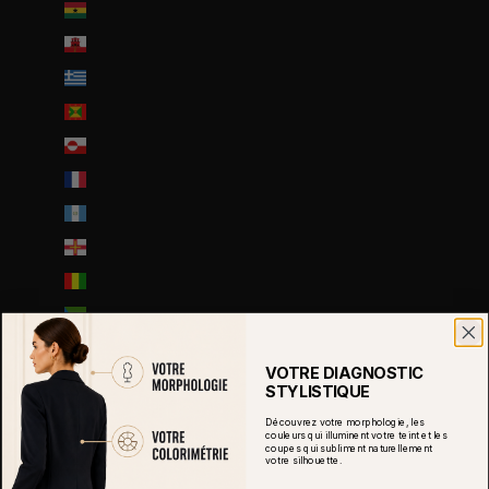
Ghana (EUR €)
Gibraltar (GBP £)
Grèce (EUR €)
Grenade (XCD $)
Groenland (DKK kr.)
Guadeloupe (EUR €)
Guatemala (GTQ Q)
Guernesey (GBP £)
Guinée (GNF Fr)
Guinée équatoriale (XAF CFA)
Guinée-Bissau (EUR €)
VOTRE DIAGNOSTIC
Guyana (GYD $)
STYLISTIQUE
Guyane française (EUR €)
Découvrez votre morphologie, les
couleurs qui illuminent votre teint et les
coupes qui subliment naturellement
Haïti (EUR €)
votre silhouette.
Honduras (HNL L)