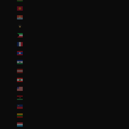
Kirghizstan (EUR €)
Kiribati (EUR €)
Kosovo (EUR €)
Koweït (EUR €)
La Réunion (EUR €)
Laos (LAK ₭)
Lesotho (EUR €)
Lettonie (EUR €)
Liban (EUR €)
Liberia (EUR €)
Libye (EUR €)
Liechtenstein (CHF CHF)
Lituanie (EUR €)
Luxembourg (EUR €)