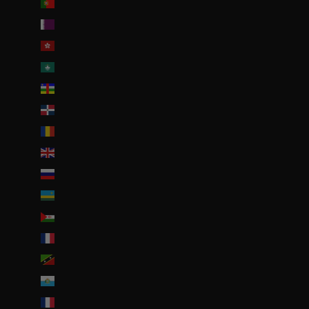
Portugal (EUR €)
Qatar (QAR ر.ق)
R.A.S. chinoise de Hong Kong (HKD $)
R.A.S. chinoise de Macao (EUR €)
République centrafricaine (XAF CFA)
République dominicaine (DOP $)
Roumanie (RON Lei)
Royaume-Uni (GBP £)
Russie (EUR €)
Rwanda (EUR €)
Sahara occidental (EUR €)
Saint-Barthélemy (EUR €)
Saint-Christophe-et-Niévès (XCD $)
Saint-Marin (EUR €)
Saint-Martin (EUR €)