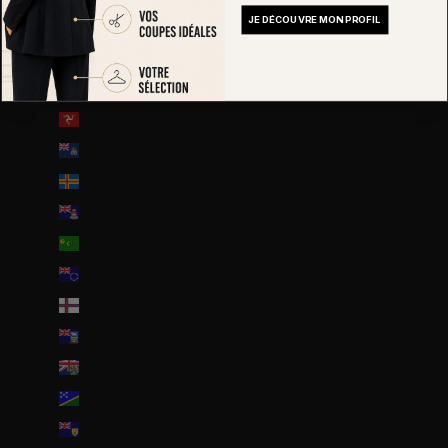
JE DÉCOUVRE MON PROFIL
Hongrie (HUF Ft)
Île Christmas (AUD $)
Île Norfolk (AUD $)
Île de Man (GBP £)
Île de l’Ascension (SHP £)
Îles Åland (EUR €)
Îles Caïmans (KYD $)
Îles Cocos (AUD $)
Îles Cook (NZD $)
Îles Féroé (DKK kr.)
Îles Malouines (FKP £)
Îles Pitcairn (NZD $)
Îles Salomon (SBD $)
Îles Turques-et-Caïques (USD $)