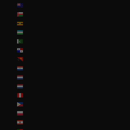
Nouvelle-Zélande (NZD $)
Oman (EUR €)
Ouganda (EUR €)
Ouzbékistan (EUR €)
Pakistan (EUR €)
Panama (USD $)
Papouasie-Nouvelle-Guinée (PGK K)
Paraguay (PYG ₲)
Pays-Bas (EUR €)
Pays-Bas caribéens (USD $)
Pérou (PEN S/)
Philippines (PHP ₱)
Pologne (PLN zł)
Polynésie française (EUR €)