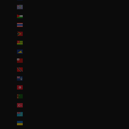
Territoire britannique de l’océan Indien (USD $)
Territoires palestiniens (ILS ₪)
Thaïlande (THB ฿)
Timor oriental (USD $)
Togo (EUR €)
Tokelau (NZD $)
Tonga (TOP T$)
Trinité-et-Tobago (TTD $)
Tristan da Cunha (GBP £)
Tunisie (EUR €)
Turkménistan (EUR €)
Turquie (EUR €)
Tuvalu (AUD $)
Ukraine (EUR €)