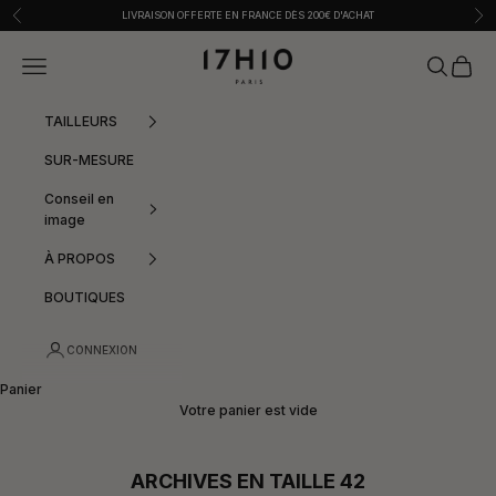
Passer au contenu
Précédent
Sui
LIVRAISON OFFERTE EN FRANCE DÈS 200€ D'ACHAT
17h10
Menu
Recherche
Panier
TAILLEURS
SUR-MESURE
Conseil en
image
À PROPOS
BOUTIQUES
CONNEXION
Panier
Votre panier est vide
ARCHIVES EN TAILLE 42