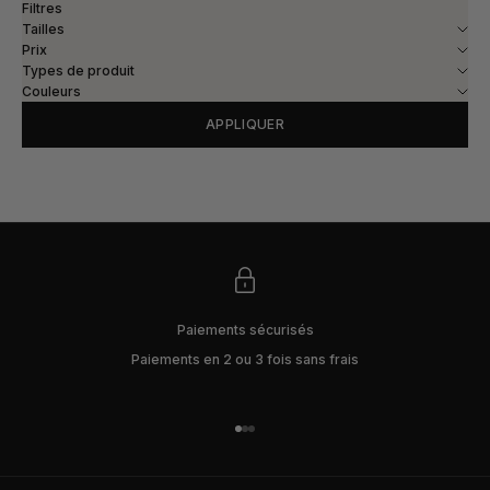
Filtres
Tailles
Prix
Types de produit
Couleurs
APPLIQUER
Paiements sécurisés
Paiements en 2 ou 3 fois sans frais
Aller à l'élément 1
Aller à l'élément 2
Aller à l'élément 3