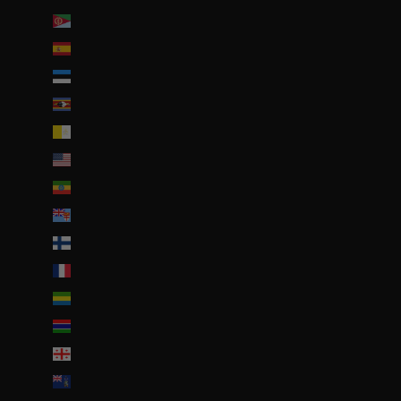
Érythrée (EUR €)
Espagne (EUR €)
Estonie (EUR €)
Eswatini (EUR €)
État de la Cité du Vatican (EUR €)
États-Unis (USD $)
Éthiopie (ETB Br)
Fidji (FJD $)
Finlande (EUR €)
France (EUR €)
Gabon (EUR €)
Gambie (GMD D)
Géorgie (EUR €)
Géorgie du Sud-et-les Îles Sandwich du Sud (GBP £)