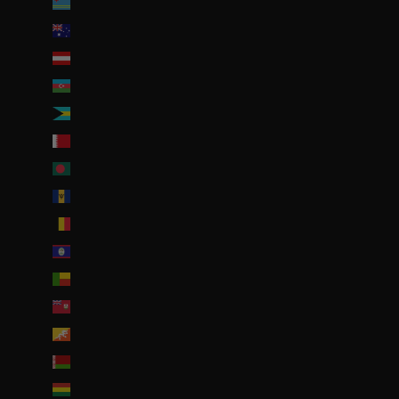
Aruba (AWG ƒ)
Australie (AUD $)
Autriche (EUR €)
Azerbaïdjan (EUR €)
Bahamas (BSD $)
Bahreïn (EUR €)
Bangladesh (EUR €)
Barbade (BBD $)
Belgique (EUR €)
Belize (EUR €)
Bénin (EUR €)
Bermudes (USD $)
Bhoutan (EUR €)
Biélorussie (EUR €)
Bolivie (BOB Bs.)