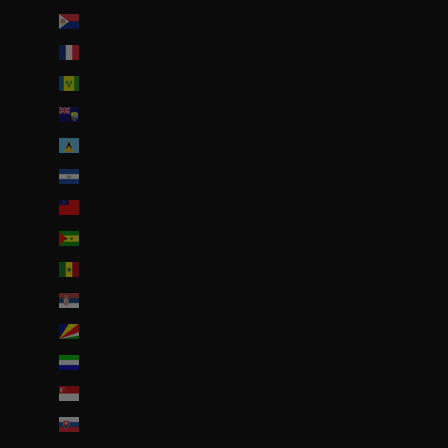
Saint-Martin (partie néerlandaise) (ANG ƒ)
Saint-Pierre-et-Miquelon (EUR €)
Saint-Vincent-et-les Grenadines (XCD $)
Sainte-Hélène (SHP £)
Sainte-Lucie (XCD $)
Salvador (USD $)
Samoa (WST T)
Sao Tomé-et-Principe (EUR €)
Sénégal (EUR €)
Serbie (RSD РСД)
Seychelles (EUR €)
Sierra Leone (SLL Le)
Singapour (SGD $)
Slovaquie (EUR €)