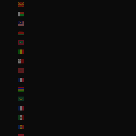
Macédoine du Nord (MKD ден)
Madagascar (EUR €)
Malaisie (EUR €)
Malawi (EUR €)
Maldives (MVR MVR)
Mali (EUR €)
Malte (EUR €)
Maroc (EUR €)
Martinique (EUR €)
Maurice (MUR ₨)
Mauritanie (EUR €)
Mayotte (EUR €)
Mexique (EUR €)
Moldavie (MDL L)