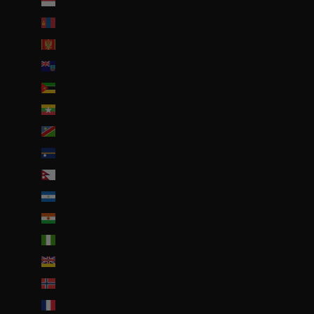
Monaco (EUR €)
Mongolie (MNT ₮)
Monténégro (EUR €)
Montserrat (XCD $)
Mozambique (EUR €)
Myanmar (Birmanie) (EUR €)
Namibie (EUR €)
Nauru (AUD $)
Népal (NPR Rs.)
Nicaragua (NIO C$)
Niger (EUR €)
Nigeria (EUR €)
Niue (NZD $)
Norvège (EUR €)
Nouvelle-Calédonie (EUR €)