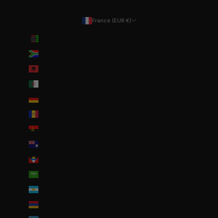
France (EUR €)
Pays
Afghanistan (EUR €)
Afrique du Sud (EUR €)
Albanie (ALL L)
Algérie (DZD د.ج)
Allemagne (EUR €)
Andorre (EUR €)
Angola (EUR €)
Anguilla (XCD $)
Antigua-et-Barbuda (XCD $)
Arabie saoudite (SAR ر.س)
Argentine (EUR €)
Arménie (EUR €)