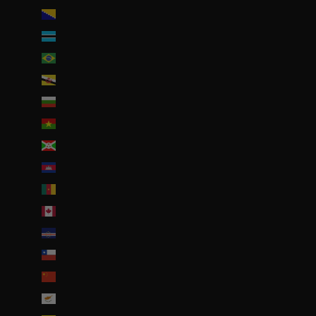
Bosnie-Herzégovine (BAM КМ)
Botswana (EUR €)
Brésil (EUR €)
Brunei (BND $)
Bulgarie (EUR €)
Burkina Faso (EUR €)
Burundi (BIF Fr)
Cambodge (EUR €)
Cameroun (XAF CFA)
Canada (CAD $)
Cap-Vert (CVE $)
Chili (EUR €)
Chine (EUR €)
Chypre (EUR €)