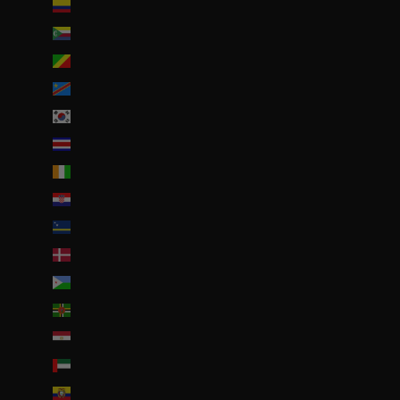
Colombie (EUR €)
Comores (KMF Fr)
Congo-Brazzaville (XAF CFA)
Congo-Kinshasa (CDF Fr)
Corée du Sud (KRW ₩)
Costa Rica (CRC ₡)
Côte d’Ivoire (EUR €)
Croatie (EUR €)
Curaçao (ANG ƒ)
Danemark (DKK kr.)
Djibouti (DJF Fdj)
Dominique (XCD $)
Égypte (EGP ج.م)
Émirats arabes unis (AED د.إ)
Équateur (USD $)