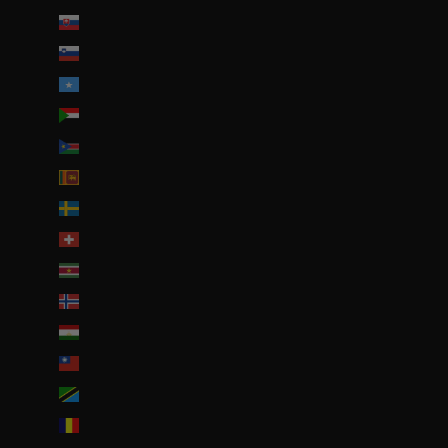
Slovaquie (EUR €)
Slovénie (EUR €)
Somalie (EUR €)
Soudan (EUR €)
Soudan du Sud (EUR €)
Sri Lanka (LKR ₨)
Suède (SEK kr)
Suisse (CHF CHF)
Suriname (EUR €)
Svalbard et Jan Mayen (EUR €)
Tadjikistan (TJS ЅМ)
Taïwan (TWD $)
Tanzanie (TZS Sh)
Tchad (XAF CFA)