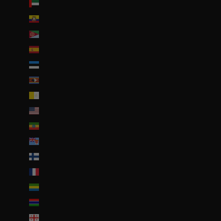
Émirats arabes unis (AED د.إ)
Équateur (USD $)
Érythrée (EUR €)
Espagne (EUR €)
Estonie (EUR €)
Eswatini (EUR €)
État de la Cité du Vatican (EUR €)
États-Unis (USD $)
Éthiopie (ETB Br)
Fidji (FJD $)
Finlande (EUR €)
France (EUR €)
Gabon (EUR €)
Gambie (GMD D)
Géorgie (EUR €)