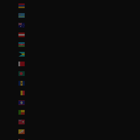
Arménie (EUR €)
Aruba (AWG ƒ)
Australie (AUD $)
Autriche (EUR €)
Azerbaïdjan (EUR €)
Bahamas (BSD $)
Bahreïn (EUR €)
Bangladesh (EUR €)
Barbade (BBD $)
Belgique (EUR €)
Belize (EUR €)
Bénin (EUR €)
Bermudes (USD $)
Bhoutan (EUR €)