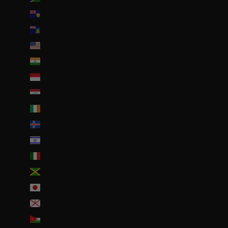
Îles Turques-et-Caïques (USD $)
Îles Vierges britanniques (USD $)
Îles mineures éloignées des États-Unis (USD $)
Inde (EUR €)
Indonésie (IDR Rp)
Irak (EUR €)
Irlande (EUR €)
Islande (ISK kr)
Israël (ILS ₪)
Italie (EUR €)
Jamaïque (JMD $)
Japon (JPY ¥)
Jersey (EUR €)
Jordanie (EUR €)