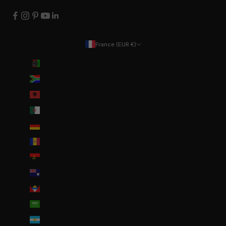
France (EUR €)
Pays
Afghanistan (EUR €)
Afrique du Sud (EUR €)
Albanie (ALL L)
Algérie (DZD د.ج)
Allemagne (EUR €)
Andorre (EUR €)
Angola (EUR €)
Anguilla (XCD $)
Antigua-et-Barbuda (XCD $)
Arabie saoudite (SAR ر.س)
Argentine (EUR €)