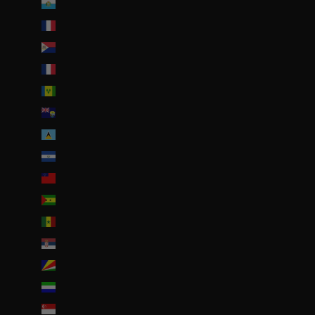
Saint-Marin (EUR €)
Saint-Martin (EUR €)
Saint-Martin (partie néerlandaise) (ANG ƒ)
Saint-Pierre-et-Miquelon (EUR €)
Saint-Vincent-et-les Grenadines (XCD $)
Sainte-Hélène (SHP £)
Sainte-Lucie (XCD $)
Salvador (USD $)
Samoa (WST T)
Sao Tomé-et-Principe (EUR €)
Sénégal (EUR €)
Serbie (RSD РСД)
Seychelles (EUR €)
Sierra Leone (SLL Le)
Singapour (SGD $)