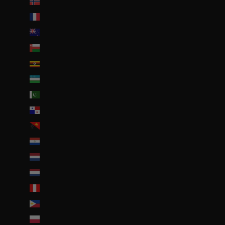
Norvège (EUR €)
Nouvelle-Calédonie (EUR €)
Nouvelle-Zélande (NZD $)
Oman (EUR €)
Ouganda (EUR €)
Ouzbékistan (EUR €)
Pakistan (EUR €)
Panama (USD $)
Papouasie-Nouvelle-Guinée (PGK K)
Paraguay (PYG ₲)
Pays-Bas (EUR €)
Pays-Bas caribéens (USD $)
Pérou (PEN S/)
Philippines (PHP ₱)
Pologne (PLN zł)