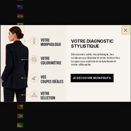
Géorgie du Sud-et-les Îles Sandwich du Sud (GBP £)
Ghana (EUR €)
Gibraltar (GBP £)
Grèce (EUR €)
VOTRE DIAGNOSTIC
Grenade (XCD $)
STYLISTIQUE
Groenland (DKK kr.)
Découvrez votre morphologie, les
couleurs qui illuminent votre teint et les
Guadeloupe (EUR €)
coupes qui subliment naturellement
votre silhouette.
Guatemala (GTQ Q)
JE DÉCOUVRE MON PROFIL
Guernesey (GBP £)
Guinée (GNF Fr)
Guinée équatoriale (XAF CFA)
Guinée-Bissau (EUR €)
Guyana (GYD $)
Guyane française (EUR €)