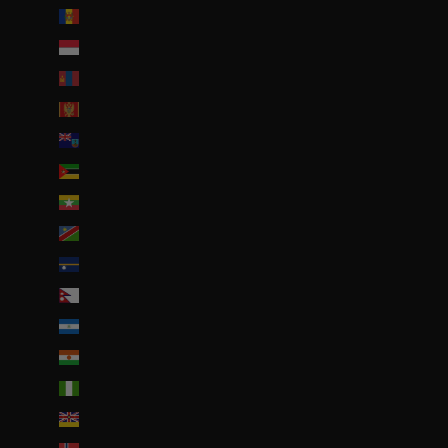
Moldavie (MDL L)
Monaco (EUR €)
Mongolie (MNT ₮)
Monténégro (EUR €)
Montserrat (XCD $)
Mozambique (EUR €)
Myanmar (Birmanie) (EUR €)
Namibie (EUR €)
Nauru (AUD $)
Népal (NPR Rs.)
Nicaragua (NIO C$)
Niger (EUR €)
Nigeria (EUR €)
Niue (NZD $)