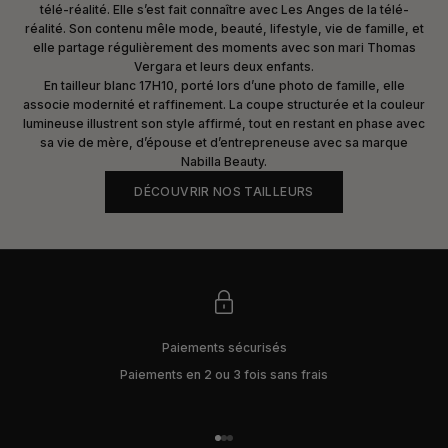
télé-réalité. Elle s’est fait connaître avec Les Anges de la télé-
réalité. Son contenu mêle mode, beauté, lifestyle, vie de famille, et
elle partage régulièrement des moments avec son mari Thomas
Vergara et leurs deux enfants.
En tailleur blanc 17H10, porté lors d’une photo de famille, elle
associe modernité et raffinement. La coupe structurée et la couleur
lumineuse illustrent son style affirmé, tout en restant en phase avec
sa vie de mère, d’épouse et d’entrepreneuse avec sa marque
Nabilla Beauty.
DÉCOUVRIR NOS TAILLEURS
Paiements sécurisés
Paiements en 2 ou 3 fois sans frais
Aller à l'élément 1
Aller à l'élément 2
Aller à l'élément 3