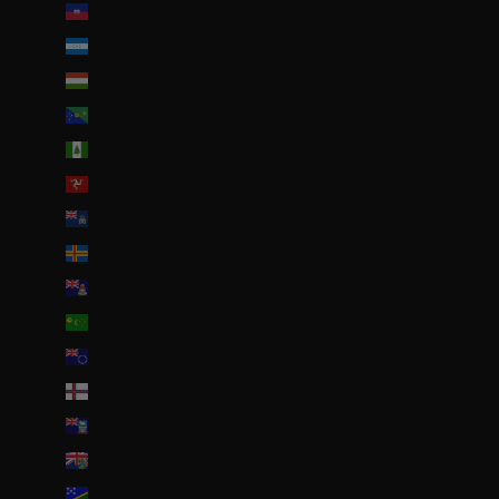
Haïti (EUR €)
Honduras (HNL L)
Hongrie (HUF Ft)
Île Christmas (AUD $)
Île Norfolk (AUD $)
Île de Man (GBP £)
Île de l’Ascension (SHP £)
Îles Åland (EUR €)
Îles Caïmans (KYD $)
Îles Cocos (AUD $)
Îles Cook (NZD $)
Îles Féroé (DKK kr.)
Îles Malouines (FKP £)
Îles Pitcairn (NZD $)
Îles Salomon (SBD $)