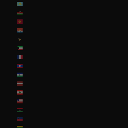
Kazakhstan (EUR €)
Kenya (KES KSh)
Kirghizstan (EUR €)
Kiribati (EUR €)
Kosovo (EUR €)
Koweït (EUR €)
La Réunion (EUR €)
Laos (LAK ₭)
Lesotho (EUR €)
Lettonie (EUR €)
Liban (EUR €)
Liberia (EUR €)
Libye (EUR €)
Liechtenstein (CHF CHF)
Lituanie (EUR €)