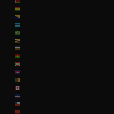
Biélorussie (EUR €)
Bolivie (BOB Bs.)
Bosnie-Herzégovine (BAM КМ)
Botswana (EUR €)
Brésil (EUR €)
Brunei (BND $)
Bulgarie (EUR €)
Burkina Faso (EUR €)
Burundi (BIF Fr)
Cambodge (EUR €)
Cameroun (XAF CFA)
Canada (CAD $)
Cap-Vert (CVE $)
Chili (EUR €)
Chine (EUR €)