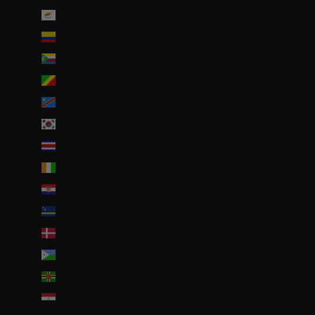
Chypre (EUR €)
Colombie (EUR €)
Comores (KMF Fr)
Congo-Brazzaville (XAF CFA)
Congo-Kinshasa (CDF Fr)
Corée du Sud (KRW ₩)
Costa Rica (CRC ₡)
Côte d’Ivoire (EUR €)
Croatie (EUR €)
Curaçao (ANG ƒ)
Danemark (DKK kr.)
Djibouti (DJF Fdj)
Dominique (XCD $)
Égypte (EGP ج.م)