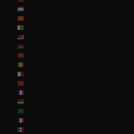
Luxembourg (EUR €)
Macédoine du Nord (MKD ден)
Madagascar (EUR €)
Malaisie (EUR €)
Malawi (EUR €)
Maldives (MVR MVR)
Mali (EUR €)
Malte (EUR €)
Maroc (EUR €)
Martinique (EUR €)
Maurice (MUR ₨)
Mauritanie (EUR €)
Mayotte (EUR €)
Mexique (EUR €)