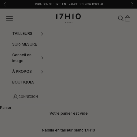
Passer au contenu
Précédent
Sui
LIVRAISON OFFERTE EN FRANCE DÈS 200€ D'ACHAT
17h10
Menu
Recherche
Panier
TAILLEURS
SUR-MESURE
Conseil en
image
À PROPOS
BOUTIQUES
CONNEXION
Panier
Votre panier est vide
Nabilla en tailleur blanc 17H10