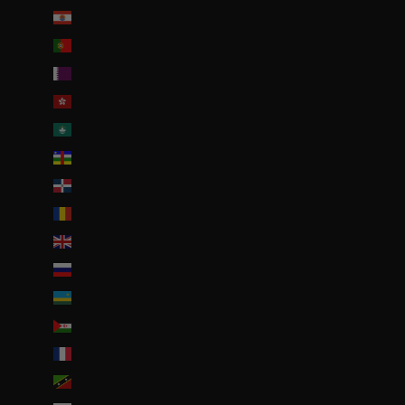
Polynésie française (EUR €)
Portugal (EUR €)
Qatar (QAR ر.ق)
R.A.S. chinoise de Hong Kong (HKD $)
R.A.S. chinoise de Macao (EUR €)
République centrafricaine (XAF CFA)
République dominicaine (DOP $)
Roumanie (RON Lei)
Royaume-Uni (GBP £)
Russie (EUR €)
Rwanda (EUR €)
Sahara occidental (EUR €)
Saint-Barthélemy (EUR €)
Saint-Christophe-et-Niévès (XCD $)