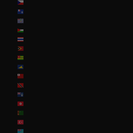
Tchéquie (CZK Kč)
Terres australes françaises (EUR €)
Territoire britannique de l’océan Indien (USD $)
Territoires palestiniens (ILS ₪)
Thaïlande (THB ฿)
Timor oriental (USD $)
Togo (EUR €)
Tokelau (NZD $)
Tonga (TOP T$)
Trinité-et-Tobago (TTD $)
Tristan da Cunha (GBP £)
Tunisie (EUR €)
Turkménistan (EUR €)
Turquie (EUR €)
Tuvalu (AUD $)