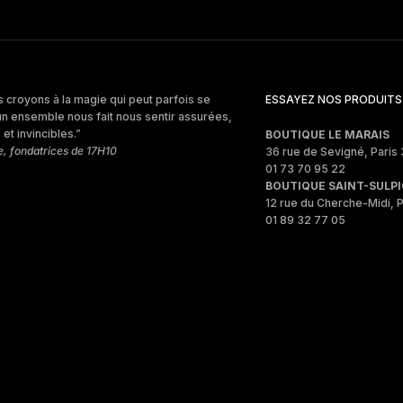
 croyons à la magie qui peut parfois se
ESSAYEZ NOS PRODUITS
un ensemble nous fait nous sentir assurées,
et invincibles.”
BOUTIQUE LE MARAIS
e, fondatrices de 17H10
36 rue de Sevigné, Paris 
01 73 70 95 22
BOUTIQUE SAINT-SULPI
12 rue du Cherche-Midi, P
01 89 32 77 05