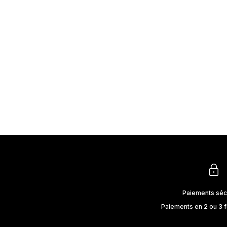
Des matières respirantes, des coupes justes et une palette
lumineuse : nos conseils pour rester élégante tout l’été sans
compromettre votre confort ni votre allure professionnelle.
En savoir plus
Paiements séc
Paiements en 2 ou 3 f