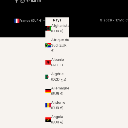
Pays
© 2026 - 17h10
C
France (EUR €)
Afghanistan
(EUR €)
Afrique du
Sud (EUR
€)
Albanie
(ALL L)
Algérie
(DZD د.ج)
Allemagne
(EUR €)
Andorre
(EUR €)
Angola
(EUR €)