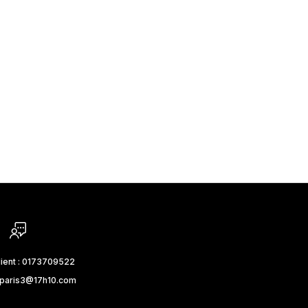
du caractère à une silhouette. Contrairement aux idées reçues,
elles peuvent être extrêmement élégantes lorsqu'elles sont
associées à...
En savoir plus
lient : 0173709522
_paris3@17h10.com