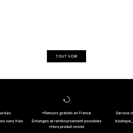
Votre image professionnelle influence votre crédibilité bien
avant que vous ne preniez la parole. Découvrez pourquoi les
vêtements, la posture et la perception sont de véritables
leviers pour renfo...
En savoir plus
TOUT VOIR
urisés
*Retours gratuits en France
Service c
ois sans frais
Échanges et remboursement possibles
boutique
*Hors produit remisé