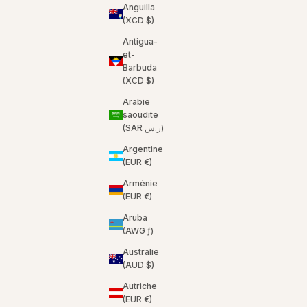
Anguilla
(XCD $)
Antigua-
et-
Barbuda
(XCD $)
Arabie
saoudite
(SAR ر.س)
Argentine
(EUR €)
Arménie
(EUR €)
Aruba
(AWG ƒ)
Australie
(AUD $)
Autriche
(EUR €)