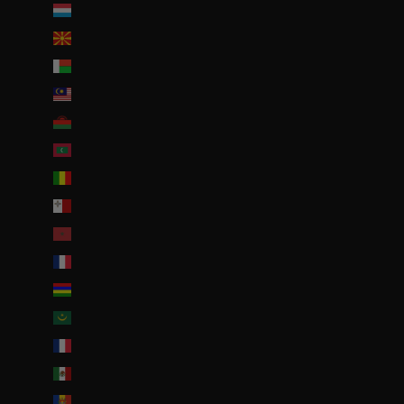
Luxembourg (EUR €)
Macédoine du Nord (MKD ден)
Madagascar (EUR €)
Malaisie (EUR €)
Malawi (EUR €)
Maldives (MVR MVR)
Mali (EUR €)
Malte (EUR €)
Maroc (EUR €)
Martinique (EUR €)
Maurice (MUR ₨)
Mauritanie (EUR €)
Mayotte (EUR €)
Mexique (EUR €)
Moldavie (MDL L)