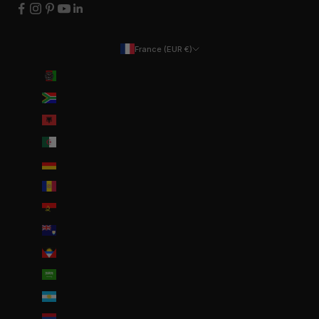
France (EUR €)
Pays
Afghanistan (EUR €)
Afrique du Sud (EUR €)
Albanie (ALL L)
Algérie (DZD د.ج)
Allemagne (EUR €)
Andorre (EUR €)
Angola (EUR €)
Anguilla (XCD $)
Antigua-et-Barbuda (XCD $)
Arabie saoudite (SAR ر.س)
Argentine (EUR €)
Arménie (EUR €)