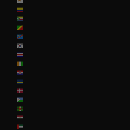
Chypre (EUR €)
Colombie (EUR €)
Comores (KMF Fr)
Congo-Brazzaville (XAF CFA)
Congo-Kinshasa (CDF Fr)
Corée du Sud (KRW ₩)
Costa Rica (CRC ₡)
Côte d’Ivoire (EUR €)
Croatie (EUR €)
Curaçao (ANG ƒ)
Danemark (DKK kr.)
Djibouti (DJF Fdj)
Dominique (XCD $)
Égypte (EGP ج.م)
Émirats arabes unis (AED د.إ)