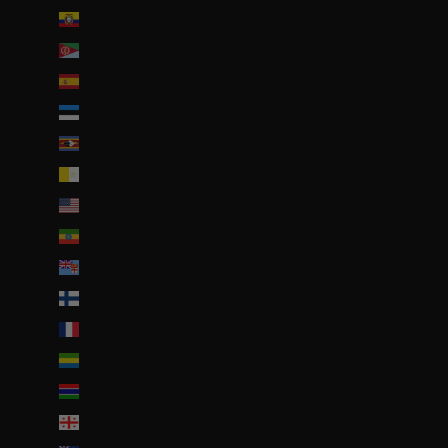
Équateur (USD $)
Érythrée (EUR €)
Espagne (EUR €)
Estonie (EUR €)
Eswatini (EUR €)
État de la Cité du Vatican (EUR €)
États-Unis (USD $)
Éthiopie (ETB Br)
Fidji (FJD $)
Finlande (EUR €)
France (EUR €)
Gabon (EUR €)
Gambie (GMD D)
Géorgie (EUR €)