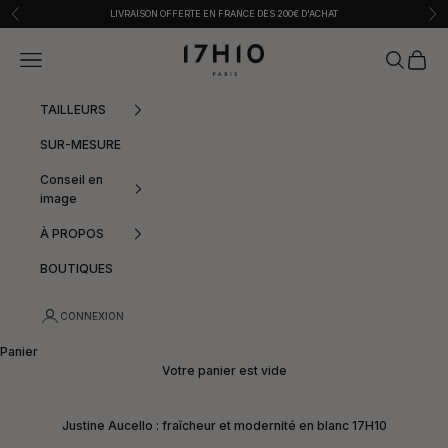
Passer au contenu
Précédent
Sui
LIVRAISON OFFERTE EN FRANCE DÈS 200€ D'ACHAT
17h10
Menu
Recherche
Panier
TAILLEURS
SUR-MESURE
Conseil en
image
À PROPOS
BOUTIQUES
CONNEXION
Panier
Votre panier est vide
Justine Aucello : fraîcheur et modernité en blanc 17H10