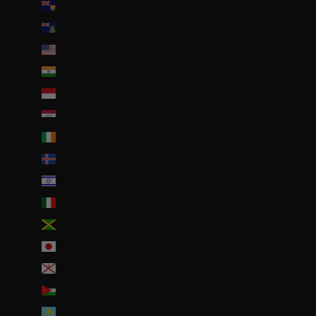
Îles Turques-et-Caïques (USD $)
Îles Vierges britanniques (USD $)
Îles mineures éloignées des États-Unis (USD $)
Inde (EUR €)
Indonésie (IDR Rp)
Irak (EUR €)
Irlande (EUR €)
Islande (ISK kr)
Israël (ILS ₪)
Italie (EUR €)
Jamaïque (JMD $)
Japon (JPY ¥)
Jersey (EUR €)
Jordanie (EUR €)
Kazakhstan (EUR €)