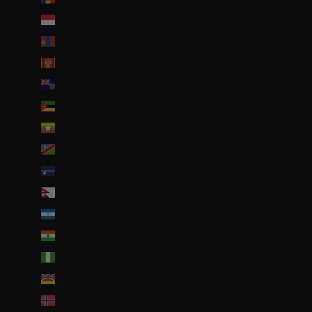
Monaco (EUR €)
Mongolie (MNT ₮)
Monténégro (EUR €)
Montserrat (XCD $)
Mozambique (EUR €)
Myanmar (Birmanie) (EUR €)
Namibie (EUR €)
Nauru (AUD $)
Népal (NPR Rs.)
Nicaragua (NIO C$)
Niger (EUR €)
Nigeria (EUR €)
Niue (NZD $)
Norvège (EUR €)