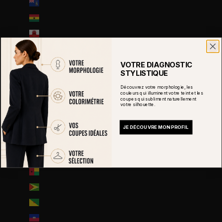
Géorgie du Sud-et-les Îles Sandwich du Sud (GBP £)
Ghana (EUR €)
Gibraltar (GBP £)
Grèce (EUR €)
Grenade (XCD $)
VOTRE DIAGNOSTIC
STYLISTIQUE
Groenland (DKK kr.)
Découvrez votre morphologie, les
couleurs qui illuminent votre teint et les
Guadeloupe (EUR €)
coupes qui subliment naturellement
votre silhouette.
Guatemala (GTQ Q)
Guernesey (GBP £)
JE DÉCOUVRE MON PROFIL
Guinée (GNF Fr)
Guinée équatoriale (XAF CFA)
Guinée-Bissau (EUR €)
Guyana (GYD $)
Guyane française (EUR €)
Haïti (EUR €)