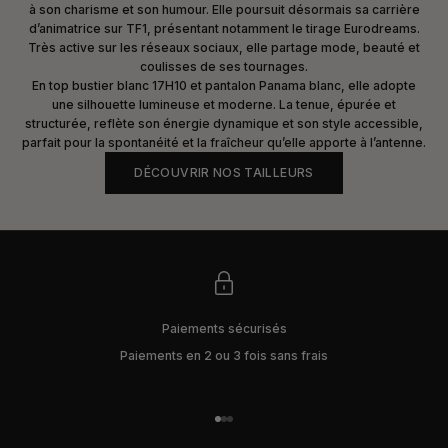
à son charisme et son humour. Elle poursuit désormais sa carrière
d’animatrice sur TF1, présentant notamment le tirage Eurodreams.
Très active sur les réseaux sociaux, elle partage mode, beauté et
coulisses de ses tournages.
En top bustier blanc 17H10 et pantalon Panama blanc, elle adopte
une silhouette lumineuse et moderne. La tenue, épurée et
structurée, reflète son énergie dynamique et son style accessible,
parfait pour la spontanéité et la fraîcheur qu’elle apporte à l’antenne.
DÉCOUVRIR NOS TAILLEURS
Paiements sécurisés
Paiements en 2 ou 3 fois sans frais
Aller à l'élément 1
Aller à l'élément 2
Aller à l'élément 3