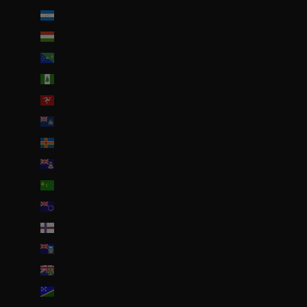
Honduras (HNL L)
Hongrie (HUF Ft)
Île Christmas (AUD $)
Île Norfolk (AUD $)
Île de Man (GBP £)
Île de l’Ascension (SHP £)
Îles Åland (EUR €)
Îles Caïmans (KYD $)
Îles Cocos (AUD $)
Îles Cook (NZD $)
Îles Féroé (DKK kr.)
Îles Malouines (FKP £)
Îles Pitcairn (NZD $)
Îles Salomon (SBD $)