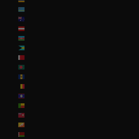
Aruba (AWG ƒ)
Australie (AUD $)
Autriche (EUR €)
Azerbaïdjan (EUR €)
Bahamas (BSD $)
Bahreïn (EUR €)
Bangladesh (EUR €)
Barbade (BBD $)
Belgique (EUR €)
Belize (EUR €)
Bénin (EUR €)
Bermudes (USD $)
Bhoutan (EUR €)
Biélorussie (EUR €)