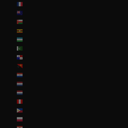
Nouvelle-Calédonie (EUR €)
Nouvelle-Zélande (NZD $)
Oman (EUR €)
Ouganda (EUR €)
Ouzbékistan (EUR €)
Pakistan (EUR €)
Panama (USD $)
Papouasie-Nouvelle-Guinée (PGK K)
Paraguay (PYG ₲)
Pays-Bas (EUR €)
Pays-Bas caribéens (USD $)
Pérou (PEN S/)
Philippines (PHP ₱)
Pologne (PLN zł)