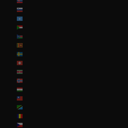
Slovaquie (EUR €)
Slovénie (EUR €)
Somalie (EUR €)
Soudan (EUR €)
Soudan du Sud (EUR €)
Sri Lanka (LKR ₨)
Suède (SEK kr)
Suisse (CHF CHF)
Suriname (EUR €)
Svalbard et Jan Mayen (EUR €)
Tadjikistan (TJS ЅМ)
Taïwan (TWD $)
Tanzanie (TZS Sh)
Tchad (XAF CFA)
Tchéquie (CZK Kč)