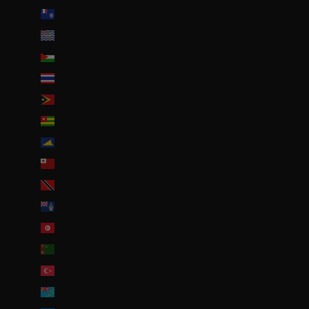
Terres australes françaises (EUR €)
Territoire britannique de l’océan Indien (USD $)
Territoires palestiniens (ILS ₪)
Thaïlande (THB ฿)
Timor oriental (USD $)
Togo (EUR €)
Tokelau (NZD $)
Tonga (TOP T$)
Trinité-et-Tobago (TTD $)
Tristan da Cunha (GBP £)
Tunisie (EUR €)
Turkménistan (EUR €)
Turquie (EUR €)
Tuvalu (AUD $)