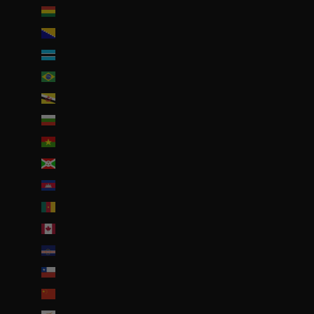
Bolivie (BOB Bs.)
Bosnie-Herzégovine (BAM КМ)
Botswana (EUR €)
Brésil (EUR €)
Brunei (BND $)
Bulgarie (EUR €)
Burkina Faso (EUR €)
Burundi (BIF Fr)
Cambodge (EUR €)
Cameroun (XAF CFA)
Canada (CAD $)
Cap-Vert (CVE $)
Chili (EUR €)
Chine (EUR €)