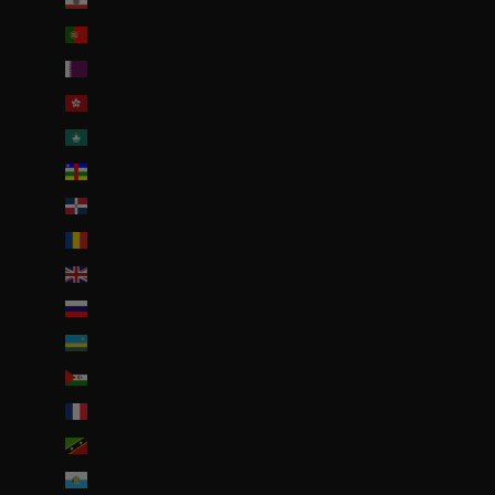
Polynésie française (EUR €)
Portugal (EUR €)
Qatar (QAR ر.ق)
R.A.S. chinoise de Hong Kong (HKD $)
R.A.S. chinoise de Macao (EUR €)
République centrafricaine (XAF CFA)
République dominicaine (DOP $)
Roumanie (RON Lei)
Royaume-Uni (GBP £)
Russie (EUR €)
Rwanda (EUR €)
Sahara occidental (EUR €)
Saint-Barthélemy (EUR €)
Saint-Christophe-et-Niévès (XCD $)
Saint-Marin (EUR €)