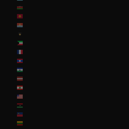
Kenya (KES KSh)
Kirghizstan (EUR €)
Kiribati (EUR €)
Kosovo (EUR €)
Koweït (EUR €)
La Réunion (EUR €)
Laos (LAK ₭)
Lesotho (EUR €)
Lettonie (EUR €)
Liban (EUR €)
Liberia (EUR €)
Libye (EUR €)
Liechtenstein (CHF CHF)
Lituanie (EUR €)