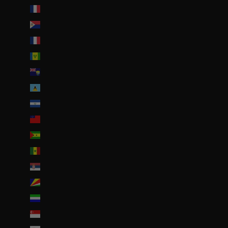
Saint-Martin (EUR €)
Saint-Martin (partie néerlandaise) (ANG ƒ)
Saint-Pierre-et-Miquelon (EUR €)
Saint-Vincent-et-les Grenadines (XCD $)
Sainte-Hélène (SHP £)
Sainte-Lucie (XCD $)
Salvador (USD $)
Samoa (WST T)
Sao Tomé-et-Principe (EUR €)
Sénégal (EUR €)
Serbie (RSD РСД)
Seychelles (EUR €)
Sierra Leone (SLL Le)
Singapour (SGD $)