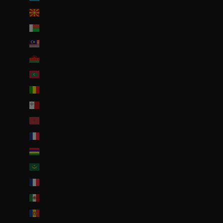
Macédoine du Nord (MKD ден)
Madagascar (EUR €)
Malaisie (EUR €)
Malawi (EUR €)
Maldives (MVR MVR)
Mali (EUR €)
Malte (EUR €)
Maroc (EUR €)
Martinique (EUR €)
Maurice (MUR ₨)
Mauritanie (EUR €)
Mayotte (EUR €)
Mexique (EUR €)
Moldavie (MDL L)