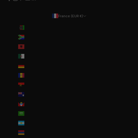
France (EUR €)
Pays
Afghanistan (EUR €)
Afrique du Sud (EUR €)
Albanie (ALL L)
Algérie (DZD د.ج)
Allemagne (EUR €)
Andorre (EUR €)
Angola (EUR €)
Anguilla (XCD $)
Antigua-et-Barbuda (XCD $)
Arabie saoudite (SAR ر.س)
Argentine (EUR €)
Arménie (EUR €)