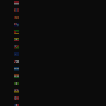
Monaco (EUR €)
Mongolie (MNT ₮)
Monténégro (EUR €)
Montserrat (XCD $)
Mozambique (EUR €)
Myanmar (Birmanie) (EUR €)
Namibie (EUR €)
Nauru (AUD $)
Népal (NPR Rs.)
Nicaragua (NIO C$)
Niger (EUR €)
Nigeria (EUR €)
Niue (NZD $)
Norvège (EUR €)
Nouvelle-Calédonie (EUR €)