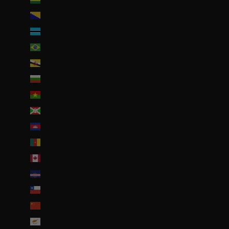
Bosnie-Herzégovine (BAM КМ)
Botswana (EUR €)
Brésil (EUR €)
Brunei (BND $)
Bulgarie (EUR €)
Burkina Faso (EUR €)
Burundi (BIF Fr)
Cambodge (EUR €)
Cameroun (XAF CFA)
Canada (CAD $)
Cap-Vert (CVE $)
Chili (EUR €)
Chine (EUR €)
Chypre (EUR €)