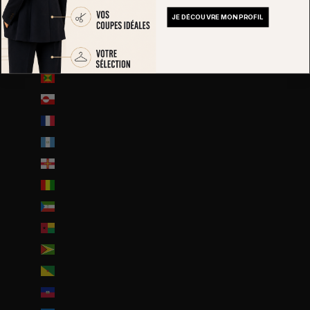
Ghana (EUR €)
JE DÉCOUVRE MON PROFIL
Gibraltar (GBP £)
Grèce (EUR €)
Grenade (XCD $)
Groenland (DKK kr.)
Guadeloupe (EUR €)
Guatemala (GTQ Q)
Guernesey (GBP £)
Guinée (GNF Fr)
Guinée équatoriale (XAF CFA)
Guinée-Bissau (EUR €)
Guyana (GYD $)
Guyane française (EUR €)
Haïti (EUR €)