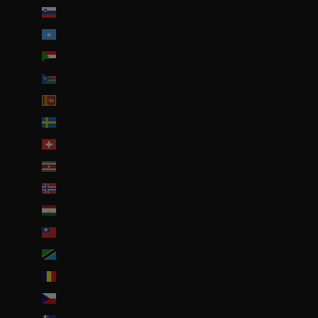
Slovénie (EUR €)
Somalie (EUR €)
Soudan (EUR €)
Soudan du Sud (EUR €)
Sri Lanka (LKR ₨)
Suède (SEK kr)
Suisse (CHF CHF)
Suriname (EUR €)
Svalbard et Jan Mayen (EUR €)
Tadjikistan (TJS ЅМ)
Taïwan (TWD $)
Tanzanie (TZS Sh)
Tchad (XAF CFA)
Tchéquie (CZK Kč)