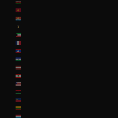
Kenya (KES KSh)
Kirghizstan (EUR €)
Kiribati (EUR €)
Kosovo (EUR €)
Koweït (EUR €)
La Réunion (EUR €)
Laos (LAK ₭)
Lesotho (EUR €)
Lettonie (EUR €)
Liban (EUR €)
Liberia (EUR €)
Libye (EUR €)
Liechtenstein (CHF CHF)
Lituanie (EUR €)
Luxembourg (EUR €)