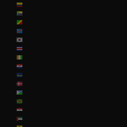
Colombie (EUR €)
Comores (KMF Fr)
Congo-Brazzaville (XAF CFA)
Congo-Kinshasa (CDF Fr)
Corée du Sud (KRW ₩)
Costa Rica (CRC ₡)
Côte d’Ivoire (EUR €)
Croatie (EUR €)
Curaçao (ANG ƒ)
Danemark (DKK kr.)
Djibouti (DJF Fdj)
Dominique (XCD $)
Égypte (EGP ج.م)
Émirats arabes unis (AED د.إ)