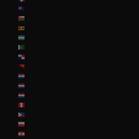
Nouvelle-Zélande (NZD $)
Oman (EUR €)
Ouganda (EUR €)
Ouzbékistan (EUR €)
Pakistan (EUR €)
Panama (USD $)
Papouasie-Nouvelle-Guinée (PGK K)
Paraguay (PYG ₲)
Pays-Bas (EUR €)
Pays-Bas caribéens (USD $)
Pérou (PEN S/)
Philippines (PHP ₱)
Pologne (PLN zł)
Polynésie française (EUR €)