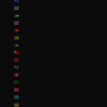
Terres australes françaises (EUR €)
Territoire britannique de l’océan Indien (USD $)
Territoires palestiniens (ILS ₪)
Thaïlande (THB ฿)
Timor oriental (USD $)
Togo (EUR €)
Tokelau (NZD $)
Tonga (TOP T$)
Trinité-et-Tobago (TTD $)
Tristan da Cunha (GBP £)
Tunisie (EUR €)
Turkménistan (EUR €)
Turquie (EUR €)
Tuvalu (AUD $)
Ukraine (EUR €)