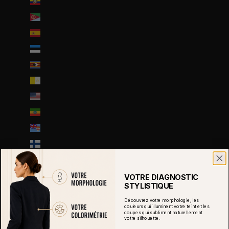
Équateur (USD $)
Érythrée (EUR €)
Espagne (EUR €)
Estonie (EUR €)
Eswatini (EUR €)
État de la Cité du Vatican (EUR €)
États-Unis (USD $)
Éthiopie (ETB Br)
Fidji (FJD $)
Finlande (EUR €)
France (EUR €)
Gabon (EUR €)
VOTRE DIAGNOSTIC
STYLISTIQUE
Gambie (GMD D)
Découvrez votre morphologie, les
Géorgie (EUR €)
couleurs qui illuminent votre teint et les
coupes qui subliment naturellement
votre silhouette.
Géorgie du Sud-et-les Îles Sandwich du Sud (GBP £)