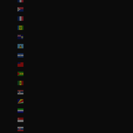
Saint-Martin (EUR €)
Saint-Martin (partie néerlandaise) (ANG ƒ)
Saint-Pierre-et-Miquelon (EUR €)
Saint-Vincent-et-les Grenadines (XCD $)
Sainte-Hélène (SHP £)
Sainte-Lucie (XCD $)
Salvador (USD $)
Samoa (WST T)
Sao Tomé-et-Principe (EUR €)
Sénégal (EUR €)
Serbie (RSD РСД)
Seychelles (EUR €)
Sierra Leone (SLL Le)
Singapour (SGD $)
Slovaquie (EUR €)