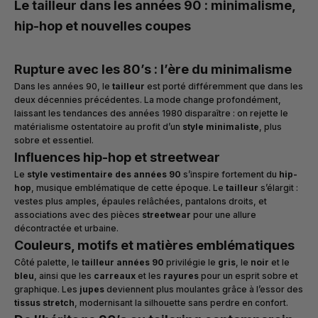
Le tailleur dans les années 90 : minimalisme,
hip-hop et nouvelles coupes
Rupture avec les 80’s : l’ère du minimalisme
Dans les années 90, le
tailleur
est porté différemment que dans les
deux décennies précédentes. La mode change profondément,
laissant les tendances des années 1980 disparaître : on rejette le
matérialisme ostentatoire au profit d’un
style minimaliste
, plus
sobre et essentiel.
Influences hip-hop et streetwear
Le
style vestimentaire des années 90
s’inspire fortement du
hip-
hop
, musique emblématique de cette époque. Le
tailleur
s’élargit :
vestes plus amples, épaules relâchées, pantalons droits, et
associations avec des pièces
streetwear
pour une allure
décontractée et urbaine.
Couleurs, motifs et matières emblématiques
Côté palette, le
tailleur années 90
privilégie le
gris
, le
noir
et le
bleu
, ainsi que les
carreaux
et les
rayures
pour un esprit sobre et
graphique. Les
jupes
deviennent plus moulantes grâce à l’essor des
tissus stretch
, modernisant la silhouette sans perdre en confort.