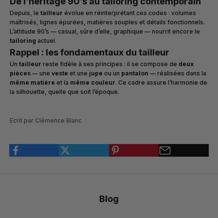
De l’héritage 90’s au tailoring contemporain
Depuis, le
tailleur
évolue en réinterprétant ces codes : volumes
maîtrisés, lignes épurées, matières souples et détails fonctionnels.
L’attitude 90’s — casual, sûre d’elle, graphique — nourrit encore le
tailoring
actuel.
Rappel : les fondamentaux du tailleur
Un
tailleur
reste fidèle à ses principes : il se compose de
deux
pièces
— une
veste
et une
jupe
ou un
pantalon
— réalisées dans la
même matière
et la
même couleur
. Ce cadre assure l’harmonie de
la silhouette, quelle que soit l’époque.
Ecrit par Clémence Blanc
Blog