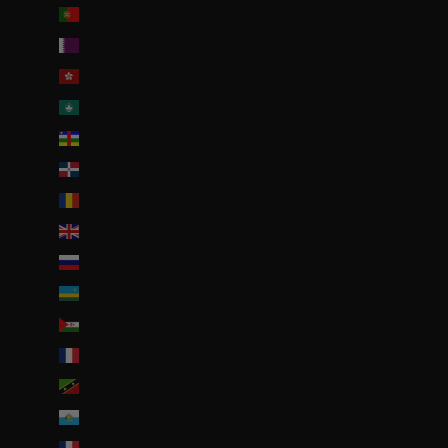
Portugal (EUR €)
Qatar (QAR ر.ق)
R.A.S. chinoise de Hong Kong (HKD $)
R.A.S. chinoise de Macao (EUR €)
République centrafricaine (XAF CFA)
République dominicaine (DOP $)
Roumanie (RON Lei)
Royaume-Uni (GBP £)
Russie (EUR €)
Rwanda (EUR €)
Sahara occidental (EUR €)
Saint-Barthélemy (EUR €)
Saint-Christophe-et-Niévès (XCD $)
Saint-Marin (EUR €)