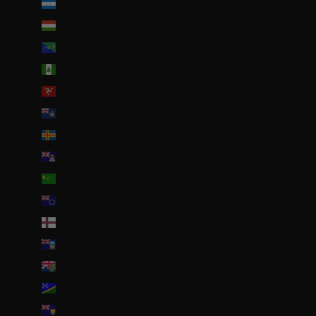
Honduras (HNL L)
Hongrie (HUF Ft)
Île Christmas (AUD $)
Île Norfolk (AUD $)
Île de Man (GBP £)
Île de l’Ascension (SHP £)
Îles Åland (EUR €)
Îles Caïmans (KYD $)
Îles Cocos (AUD $)
Îles Cook (NZD $)
Îles Féroé (DKK kr.)
Îles Malouines (FKP £)
Îles Pitcairn (NZD $)
Îles Salomon (SBD $)
Îles Turques-et-Caïques (USD $)