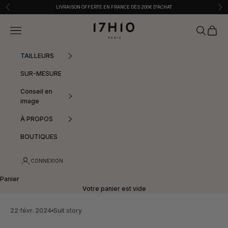
Passer au contenu
Précédent
Sui
LIVRAISON OFFERTE EN FRANCE DÈS 200€ D'ACHAT
17h10
Menu
Recherche
Panier
TAILLEURS
SUR-MESURE
Conseil en
image
À PROPOS
BOUTIQUES
CONNEXION
Panier
Votre panier est vide
22 févr. 2024
Suit story