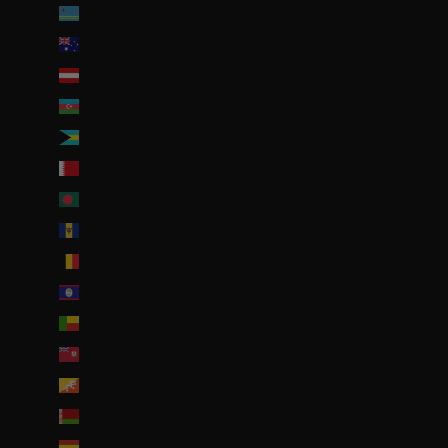
Aruba (AWG ƒ)
Australie (AUD $)
Autriche (EUR €)
Azerbaïdjan (EUR €)
Bahamas (BSD $)
Bahreïn (EUR €)
Bangladesh (EUR €)
Barbade (BBD $)
Belgique (EUR €)
Belize (EUR €)
Bénin (EUR €)
Bermudes (USD $)
Bhoutan (EUR €)
Biélorussie (EUR €)
Bolivie (BOB Bs.)