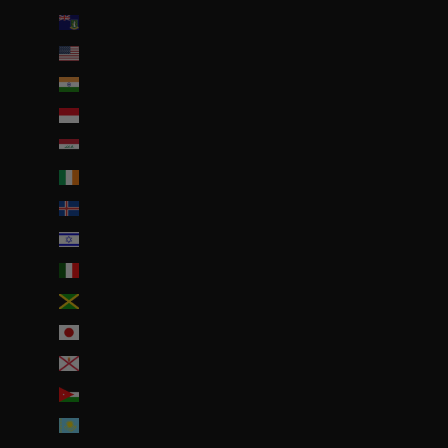
Îles Vierges britanniques (USD $)
Îles mineures éloignées des États-Unis (USD $)
Inde (EUR €)
Indonésie (IDR Rp)
Irak (EUR €)
Irlande (EUR €)
Islande (ISK kr)
Israël (ILS ₪)
Italie (EUR €)
Jamaïque (JMD $)
Japon (JPY ¥)
Jersey (EUR €)
Jordanie (EUR €)
Kazakhstan (EUR €)