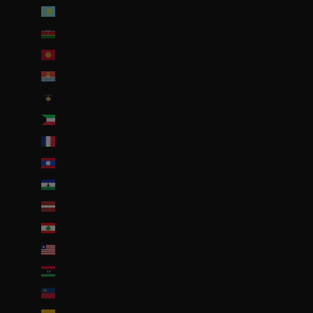
Kazakhstan (EUR €)
Kenya (KES KSh)
Kirghizstan (EUR €)
Kiribati (EUR €)
Kosovo (EUR €)
Koweït (EUR €)
La Réunion (EUR €)
Laos (LAK ₭)
Lesotho (EUR €)
Lettonie (EUR €)
Liban (EUR €)
Liberia (EUR €)
Libye (EUR €)
Liechtenstein (CHF CHF)