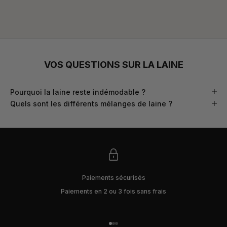
VOS QUESTIONS SUR LA LAINE
Pourquoi la laine reste indémodable ?
Quels sont les différents mélanges de laine ?
Paiements sécurisés
Paiements en 2 ou 3 fois sans frais
Aller à l'élément 1
Aller à l'élément 2
Aller à l'élément 3