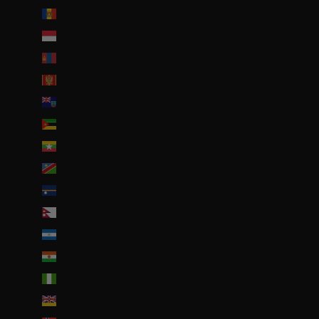
Moldavie (MDL L)
Monaco (EUR €)
Mongolie (MNT ₮)
Monténégro (EUR €)
Montserrat (XCD $)
Mozambique (EUR €)
Myanmar (Birmanie) (EUR €)
Namibie (EUR €)
Nauru (AUD $)
Népal (NPR Rs.)
Nicaragua (NIO C$)
Niger (EUR €)
Nigeria (EUR €)
Niue (NZD $)