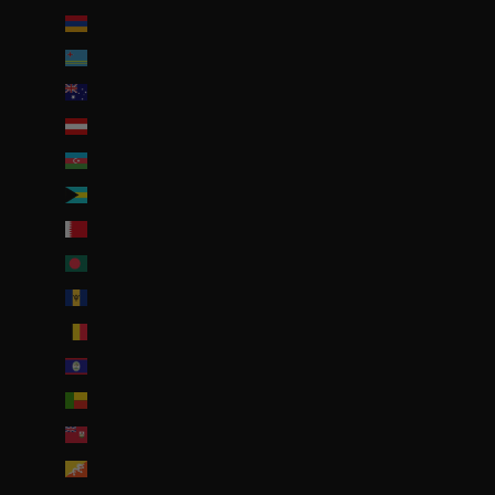
Arménie (EUR €)
Aruba (AWG ƒ)
Australie (AUD $)
Autriche (EUR €)
Azerbaïdjan (EUR €)
Bahamas (BSD $)
Bahreïn (EUR €)
Bangladesh (EUR €)
Barbade (BBD $)
Belgique (EUR €)
Belize (EUR €)
Bénin (EUR €)
Bermudes (USD $)
Bhoutan (EUR €)