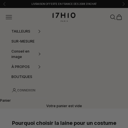
Passer au contenu
Précédent
Sui
LIVRAISON OFFERTE EN FRANCE DÈS 200€ D'ACHAT
17h10
Menu
Recherche
Panier
TAILLEURS
SUR-MESURE
Conseil en
image
À PROPOS
BOUTIQUES
CONNEXION
Panier
Votre panier est vide
Pourquoi choisir la laine pour un costume