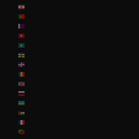
Polynésie française (EUR €)
Portugal (EUR €)
Qatar (QAR ر.ق)
R.A.S. chinoise de Hong Kong (HKD $)
R.A.S. chinoise de Macao (EUR €)
République centrafricaine (XAF CFA)
République dominicaine (DOP $)
Roumanie (RON Lei)
Royaume-Uni (GBP £)
Russie (EUR €)
Rwanda (EUR €)
Sahara occidental (EUR €)
Saint-Barthélemy (EUR €)
Saint-Christophe-et-Niévès (XCD $)