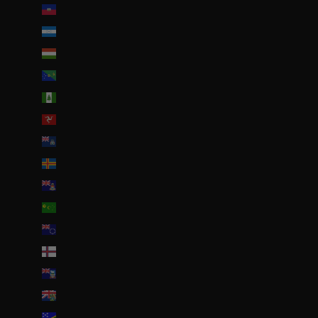
Haïti (EUR €)
Honduras (HNL L)
Hongrie (HUF Ft)
Île Christmas (AUD $)
Île Norfolk (AUD $)
Île de Man (GBP £)
Île de l’Ascension (SHP £)
Îles Åland (EUR €)
Îles Caïmans (KYD $)
Îles Cocos (AUD $)
Îles Cook (NZD $)
Îles Féroé (DKK kr.)
Îles Malouines (FKP £)
Îles Pitcairn (NZD $)
Îles Salomon (SBD $)