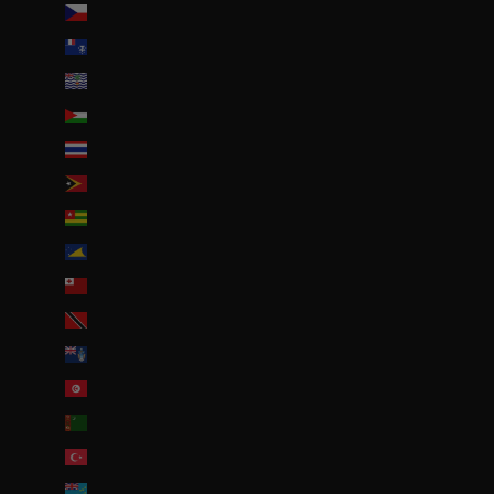
Tchéquie (CZK Kč)
Terres australes françaises (EUR €)
Territoire britannique de l’océan Indien (USD $)
Territoires palestiniens (ILS ₪)
Thaïlande (THB ฿)
Timor oriental (USD $)
Togo (EUR €)
Tokelau (NZD $)
Tonga (TOP T$)
Trinité-et-Tobago (TTD $)
Tristan da Cunha (GBP £)
Tunisie (EUR €)
Turkménistan (EUR €)
Turquie (EUR €)
Tuvalu (AUD $)