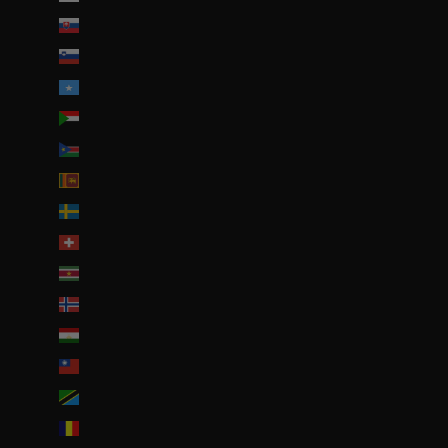
Slovaquie (EUR €)
Slovénie (EUR €)
Somalie (EUR €)
Soudan (EUR €)
Soudan du Sud (EUR €)
Sri Lanka (LKR ₨)
Suède (SEK kr)
Suisse (CHF CHF)
Suriname (EUR €)
Svalbard et Jan Mayen (EUR €)
Tadjikistan (TJS ЅМ)
Taïwan (TWD $)
Tanzanie (TZS Sh)
Tchad (XAF CFA)