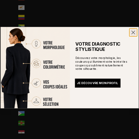
Chypre (EUR €)
Colombie (EUR €)
Comores (KMF Fr)
Congo-Brazzaville (XAF CFA)
VOTRE DIAGNOSTIC
Congo-Kinshasa (CDF Fr)
STYLISTIQUE
Corée du Sud (KRW ₩)
Découvrez votre morphologie, les
couleurs qui illuminent votre teint et les
Costa Rica (CRC ₡)
coupes qui subliment naturellement
votre silhouette.
Côte d’Ivoire (EUR €)
JE DÉCOUVRE MON PROFIL
Croatie (EUR €)
Curaçao (ANG ƒ)
Danemark (DKK kr.)
Djibouti (DJF Fdj)
Dominique (XCD $)
Égypte (EGP ج.م)