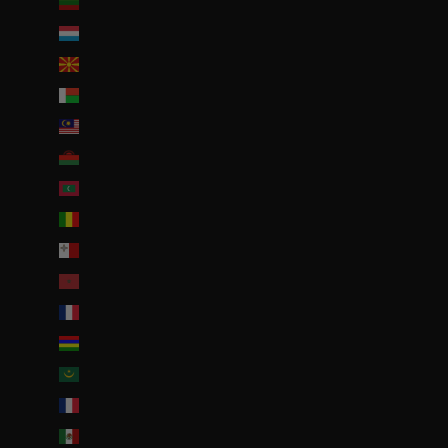
Lituanie (EUR €)
Luxembourg (EUR €)
Macédoine du Nord (MKD ден)
Madagascar (EUR €)
Malaisie (EUR €)
Malawi (EUR €)
Maldives (MVR MVR)
Mali (EUR €)
Malte (EUR €)
Maroc (EUR €)
Martinique (EUR €)
Maurice (MUR ₨)
Mauritanie (EUR €)
Mayotte (EUR €)
Mexique (EUR €)