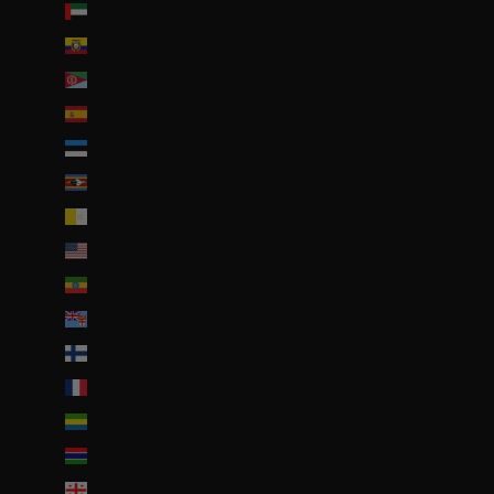
Émirats arabes unis (AED د.إ)
Équateur (USD $)
Érythrée (EUR €)
Espagne (EUR €)
Estonie (EUR €)
Eswatini (EUR €)
État de la Cité du Vatican (EUR €)
États-Unis (USD $)
Éthiopie (ETB Br)
Fidji (FJD $)
Finlande (EUR €)
France (EUR €)
Gabon (EUR €)
Gambie (GMD D)
Géorgie (EUR €)