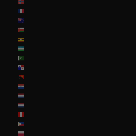
Norvège (EUR €)
Nouvelle-Calédonie (EUR €)
Nouvelle-Zélande (NZD $)
Oman (EUR €)
Ouganda (EUR €)
Ouzbékistan (EUR €)
Pakistan (EUR €)
Panama (USD $)
Papouasie-Nouvelle-Guinée (PGK K)
Paraguay (PYG ₲)
Pays-Bas (EUR €)
Pays-Bas caribéens (USD $)
Pérou (PEN S/)
Philippines (PHP ₱)
Pologne (PLN zł)