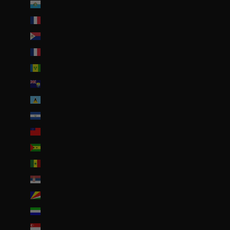
Saint-Marin (EUR €)
Saint-Martin (EUR €)
Saint-Martin (partie néerlandaise) (ANG ƒ)
Saint-Pierre-et-Miquelon (EUR €)
Saint-Vincent-et-les Grenadines (XCD $)
Sainte-Hélène (SHP £)
Sainte-Lucie (XCD $)
Salvador (USD $)
Samoa (WST T)
Sao Tomé-et-Principe (EUR €)
Sénégal (EUR €)
Serbie (RSD РСД)
Seychelles (EUR €)
Sierra Leone (SLL Le)
Singapour (SGD $)