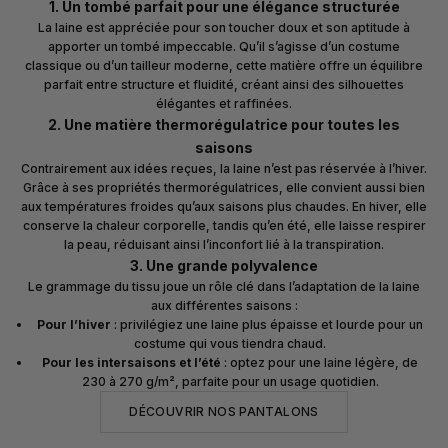
1. Un tombé parfait pour une élégance structurée
La laine est appréciée pour son toucher doux et son aptitude à
apporter un tombé impeccable. Qu’il s’agisse d’un costume
classique ou d’un tailleur moderne, cette matière offre un équilibre
parfait entre structure et fluidité, créant ainsi des silhouettes
élégantes et raffinées.
2. Une matière thermorégulatrice pour toutes les
saisons
Contrairement aux idées reçues, la laine n’est pas réservée à l’hiver.
Grâce à ses propriétés thermorégulatrices, elle convient aussi bien
aux températures froides qu’aux saisons plus chaudes. En hiver, elle
conserve la chaleur corporelle, tandis qu’en été, elle laisse respirer
la peau, réduisant ainsi l’inconfort lié à la transpiration.
3. Une grande polyvalence
Le grammage du tissu joue un rôle clé dans l’adaptation de la laine
aux différentes saisons :
Pour l’hiver
: privilégiez une laine plus épaisse et lourde pour un
costume qui vous tiendra chaud.
Pour les intersaisons et l’été
: optez pour une laine légère, de
230 à 270 g/m², parfaite pour un usage quotidien.
DÉCOUVRIR NOS PANTALONS