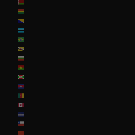
Biélorussie (EUR €)
Bolivie (BOB Bs.)
Bosnie-Herzégovine (BAM КМ)
Botswana (EUR €)
Brésil (EUR €)
Brunei (BND $)
Bulgarie (EUR €)
Burkina Faso (EUR €)
Burundi (BIF Fr)
Cambodge (EUR €)
Cameroun (XAF CFA)
Canada (CAD $)
Cap-Vert (CVE $)
Chili (EUR €)
Chine (EUR €)