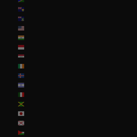
Îles Turques-et-Caïques (USD $)
Îles Vierges britanniques (USD $)
Îles mineures éloignées des États-Unis (USD $)
Inde (EUR €)
Indonésie (IDR Rp)
Irak (EUR €)
Irlande (EUR €)
Islande (ISK kr)
Israël (ILS ₪)
Italie (EUR €)
Jamaïque (JMD $)
Japon (JPY ¥)
Jersey (EUR €)
Jordanie (EUR €)