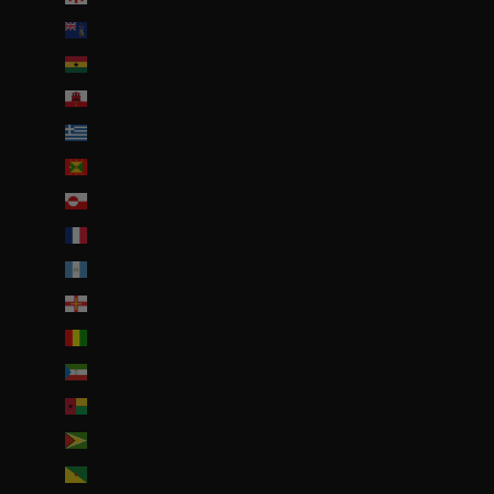
Géorgie du Sud-et-les Îles Sandwich du Sud (GBP £)
Ghana (EUR €)
Gibraltar (GBP £)
Grèce (EUR €)
Grenade (XCD $)
Groenland (DKK kr.)
Guadeloupe (EUR €)
Guatemala (GTQ Q)
Guernesey (GBP £)
Guinée (GNF Fr)
Guinée équatoriale (XAF CFA)
Guinée-Bissau (EUR €)
Guyana (GYD $)
Guyane française (EUR €)