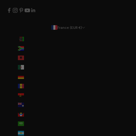
France (EUR €)
Pays
Afghanistan (EUR €)
Afrique du Sud (EUR €)
Albanie (ALL L)
Algérie (DZD د.ج)
Allemagne (EUR €)
Andorre (EUR €)
Angola (EUR €)
Anguilla (XCD $)
Antigua-et-Barbuda (XCD $)
Arabie saoudite (SAR ر.س)
Argentine (EUR €)