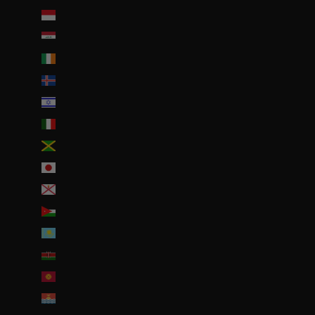
Indonésie (IDR Rp)
Irak (EUR €)
Irlande (EUR €)
Islande (ISK kr)
Israël (ILS ₪)
Italie (EUR €)
Jamaïque (JMD $)
Japon (JPY ¥)
Jersey (EUR €)
Jordanie (EUR €)
Kazakhstan (EUR €)
Kenya (KES KSh)
Kirghizstan (EUR €)
Kiribati (EUR €)