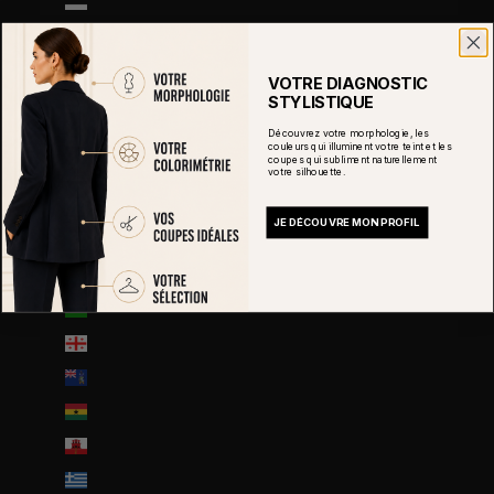
Estonie (EUR €)
Eswatini (EUR €)
État de la Cité du Vatican (EUR €)
VOTRE DIAGNOSTIC
STYLISTIQUE
États-Unis (USD $)
Découvrez votre morphologie, les
Éthiopie (ETB Br)
couleurs qui illuminent votre teint et les
coupes qui subliment naturellement
Fidji (FJD $)
votre silhouette.
Finlande (EUR €)
JE DÉCOUVRE MON PROFIL
France (EUR €)
Gabon (EUR €)
Gambie (GMD D)
Géorgie (EUR €)
Géorgie du Sud-et-les Îles Sandwich du Sud (GBP £)
Ghana (EUR €)
Gibraltar (GBP £)
Grèce (EUR €)