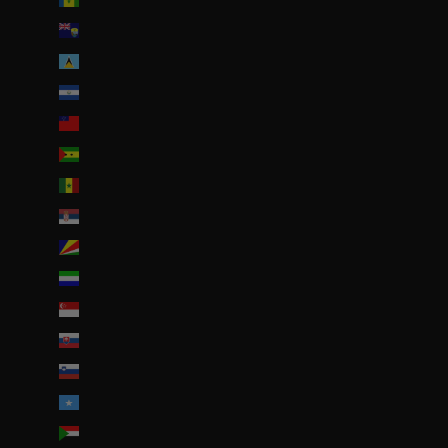
Sainte-Hélène (SHP £)
Sainte-Lucie (XCD $)
Salvador (USD $)
Samoa (WST T)
Sao Tomé-et-Principe (EUR €)
Sénégal (EUR €)
Serbie (RSD РСД)
Seychelles (EUR €)
Sierra Leone (SLL Le)
Singapour (SGD $)
Slovaquie (EUR €)
Slovénie (EUR €)
Somalie (EUR €)
Soudan (EUR €)