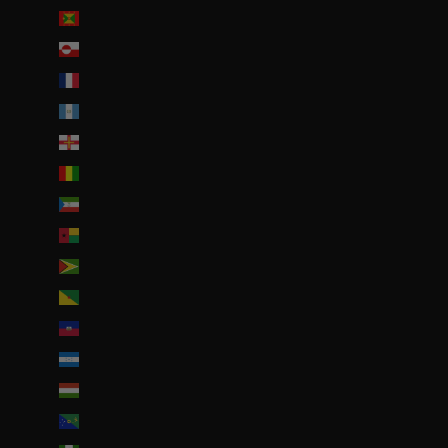
Grenade (XCD $)
Groenland (DKK kr.)
Guadeloupe (EUR €)
Guatemala (GTQ Q)
Guernesey (GBP £)
Guinée (GNF Fr)
Guinée équatoriale (XAF CFA)
Guinée-Bissau (EUR €)
Guyana (GYD $)
Guyane française (EUR €)
Haïti (EUR €)
Honduras (HNL L)
Hongrie (HUF Ft)
Île Christmas (AUD $)