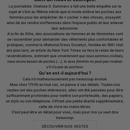
La journaliste Chelsea G. Summers a fait une belle enquête sur le
sujet et c’est au 18ème siècle que la mode enlève les poches aux
femmes pour les empêcher de « cacher » des choses, essayant
ainsi de les rendre inoffensives dans l’espace public et leur enlever
leur autonomie.
A la fin du XIXe, des associations de femmes et de féministes vont
se rassembler pour demander des vêtements plus confortables et
pratiques, comme la «Rational Dress Society», fondée en 1891. Huit
ans plus tard, un article du New York Times se fera le relais de leurs
revendications, estimant que
«maintenant que nous sommes civilisés,
nous avons besoin de poches (...), le sexe féminin ne peut pas rivaliser
s’il n’a pas de poches»
.
Qu'en est-il aujourd’hui ?
Cela n’a malheureusement pas beaucoup évolué.
Mais chez 17H10 en tout cas, on pense à ces détails. Toutes nos
vestes ont des poches intérieures, elles ont été pensées pour être
suffisamment profondes pour mettre son portefeuille, des papiers,
un stylo ou son téléphone. Offrant une petite liberté supplémentaire,
celle de vivre les mains libres.
C’est peut être un détail pour vous, mais pour moi ça veut dire
beaucoup.
DÉCOUVRIR NOS VESTES