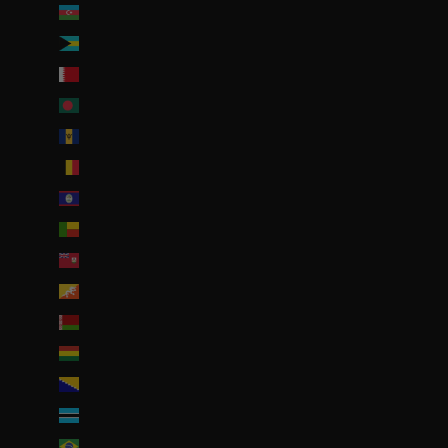
Azerbaïdjan (EUR €)
Bahamas (BSD $)
Bahreïn (EUR €)
Bangladesh (EUR €)
Barbade (BBD $)
Belgique (EUR €)
Belize (EUR €)
Bénin (EUR €)
Bermudes (USD $)
Bhoutan (EUR €)
Biélorussie (EUR €)
Bolivie (BOB Bs.)
Bosnie-Herzégovine (BAM КМ)
Botswana (EUR €)
Brésil (EUR €)