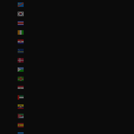
Congo-Kinshasa (CDF Fr)
Corée du Sud (KRW ₩)
Costa Rica (CRC ₡)
Côte d’Ivoire (EUR €)
Croatie (EUR €)
Curaçao (ANG ƒ)
Danemark (DKK kr.)
Djibouti (DJF Fdj)
Dominique (XCD $)
Égypte (EGP ج.م)
Émirats arabes unis (AED د.إ)
Équateur (USD $)
Érythrée (EUR €)
Espagne (EUR €)