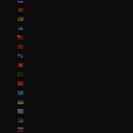
Thaïlande (THB ฿)
Timor oriental (USD $)
Togo (EUR €)
Tokelau (NZD $)
Tonga (TOP T$)
Trinité-et-Tobago (TTD $)
Tristan da Cunha (GBP £)
Tunisie (EUR €)
Turkménistan (EUR €)
Turquie (EUR €)
Tuvalu (AUD $)
Ukraine (EUR €)
Uruguay (UYU $U)
Vanuatu (VUV Vt)
Venezuela (USD $)