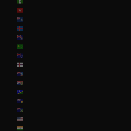
Île Norfolk (AUD $)
Île de Man (GBP £)
Île de l’Ascension (SHP £)
Îles Åland (EUR €)
Îles Caïmans (KYD $)
Îles Cocos (AUD $)
Îles Cook (NZD $)
Îles Féroé (DKK kr.)
Îles Malouines (FKP £)
Îles Pitcairn (NZD $)
Îles Salomon (SBD $)
Îles Turques-et-Caïques (USD $)
Îles Vierges britanniques (USD $)
Îles mineures éloignées des États-Unis (USD $)
Inde (EUR €)