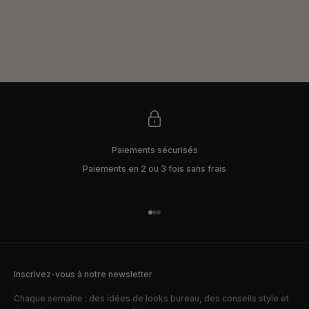
Paiements sécurisés
Paiements en 2 ou 3 fois sans frais
Aller à l'élément 1
Aller à l'élément 2
Aller à l'élément 3
Inscrivez-vous à notre newsletter
Chaque semaine : des idées de looks bureau, des conseils style et