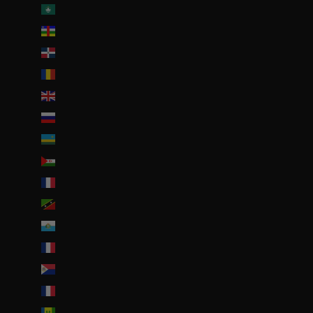
R.A.S. chinoise de Macao (EUR €)
République centrafricaine (XAF CFA)
République dominicaine (DOP $)
Roumanie (RON Lei)
Royaume-Uni (GBP £)
Russie (EUR €)
Rwanda (EUR €)
Sahara occidental (EUR €)
Saint-Barthélemy (EUR €)
Saint-Christophe-et-Niévès (XCD $)
Saint-Marin (EUR €)
Saint-Martin (EUR €)
Saint-Martin (partie néerlandaise) (ANG ƒ)
Saint-Pierre-et-Miquelon (EUR €)
Saint-Vincent-et-les Grenadines (XCD $)