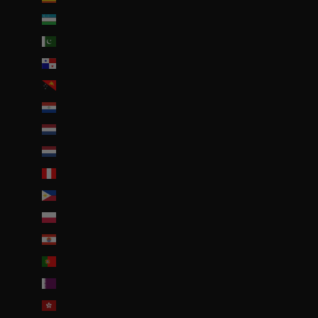
Ouzbékistan (EUR €)
Pakistan (EUR €)
Panama (USD $)
Papouasie-Nouvelle-Guinée (PGK K)
Paraguay (PYG ₲)
Pays-Bas (EUR €)
Pays-Bas caribéens (USD $)
Pérou (PEN S/)
Philippines (PHP ₱)
Pologne (PLN zł)
Polynésie française (EUR €)
Portugal (EUR €)
Qatar (QAR ر.ق)
R.A.S. chinoise de Hong Kong (HKD $)