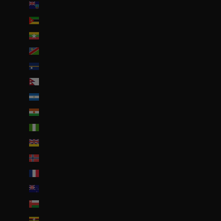
Montserrat (XCD $)
Mozambique (EUR €)
Myanmar (Birmanie) (EUR €)
Namibie (EUR €)
Nauru (AUD $)
Népal (NPR Rs.)
Nicaragua (NIO C$)
Niger (EUR €)
Nigeria (EUR €)
Niue (NZD $)
Norvège (EUR €)
Nouvelle-Calédonie (EUR €)
Nouvelle-Zélande (NZD $)
Oman (EUR €)
Ouganda (EUR €)