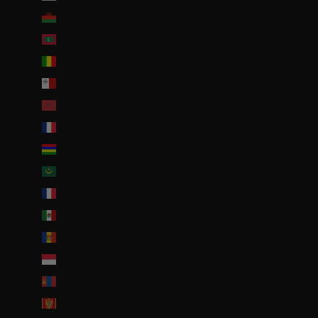
Malawi (EUR €)
Maldives (MVR MVR)
Mali (EUR €)
Malte (EUR €)
Maroc (EUR €)
Martinique (EUR €)
Maurice (MUR ₨)
Mauritanie (EUR €)
Mayotte (EUR €)
Mexique (EUR €)
Moldavie (MDL L)
Monaco (EUR €)
Mongolie (MNT ₮)
Monténégro (EUR €)