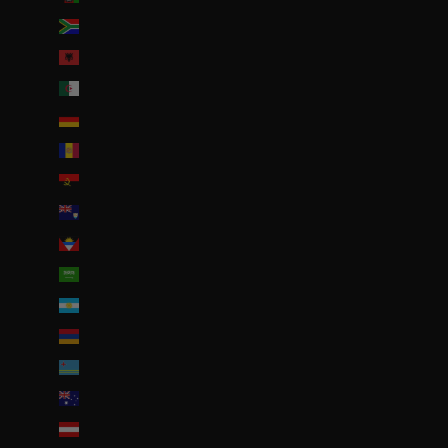
Afrique du Sud (EUR €)
Albanie (ALL L)
Algérie (DZD د.ج)
Allemagne (EUR €)
Andorre (EUR €)
Angola (EUR €)
Anguilla (XCD $)
Antigua-et-Barbuda (XCD $)
Arabie saoudite (SAR ر.س)
Argentine (EUR €)
Arménie (EUR €)
Aruba (AWG ƒ)
Australie (AUD $)
Autriche (EUR €)