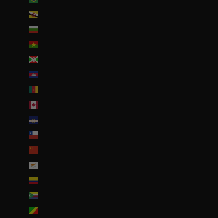
Brunei (BND $)
Bulgarie (EUR €)
Burkina Faso (EUR €)
Burundi (BIF Fr)
Cambodge (EUR €)
Cameroun (XAF CFA)
Canada (CAD $)
Cap-Vert (CVE $)
Chili (EUR €)
Chine (EUR €)
Chypre (EUR €)
Colombie (EUR €)
Comores (KMF Fr)
Congo-Brazzaville (XAF CFA)