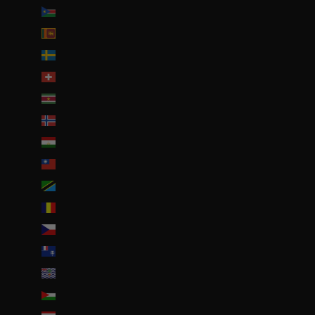
Soudan du Sud (EUR €)
Sri Lanka (LKR ₨)
Suède (SEK kr)
Suisse (CHF CHF)
Suriname (EUR €)
Svalbard et Jan Mayen (EUR €)
Tadjikistan (TJS ЅМ)
Taïwan (TWD $)
Tanzanie (TZS Sh)
Tchad (XAF CFA)
Tchéquie (CZK Kč)
Terres australes françaises (EUR €)
Territoire britannique de l’océan Indien (USD $)
Territoires palestiniens (ILS ₪)