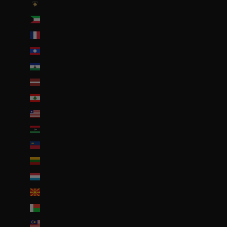
Kosovo (EUR €)
Koweït (EUR €)
La Réunion (EUR €)
Laos (LAK ₭)
Lesotho (EUR €)
Lettonie (EUR €)
Liban (EUR €)
Liberia (EUR €)
Libye (EUR €)
Liechtenstein (CHF CHF)
Lituanie (EUR €)
Luxembourg (EUR €)
Macédoine du Nord (MKD ден)
Madagascar (EUR €)
Malaisie (EUR €)