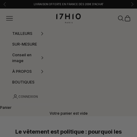
Passer au contenu
Précédent
Sui
LIVRAISON OFFERTE EN FRANCE DÈS 200€ D'ACHAT
17h10
Menu
Recherche
Panier
TAILLEURS
SUR-MESURE
Conseil en
image
À PROPOS
BOUTIQUES
CONNEXION
Panier
Votre panier est vide
Le vêtement est politique : pourquoi les