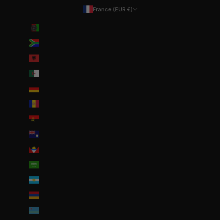
France (EUR €)
Pays
Afghanistan (EUR €)
Afrique du Sud (EUR €)
Albanie (ALL L)
Algérie (DZD د.ج)
Allemagne (EUR €)
Andorre (EUR €)
Angola (EUR €)
Anguilla (XCD $)
Antigua-et-Barbuda (XCD $)
Arabie saoudite (SAR ر.س)
Argentine (EUR €)
Arménie (EUR €)
Aruba (AWG ƒ)