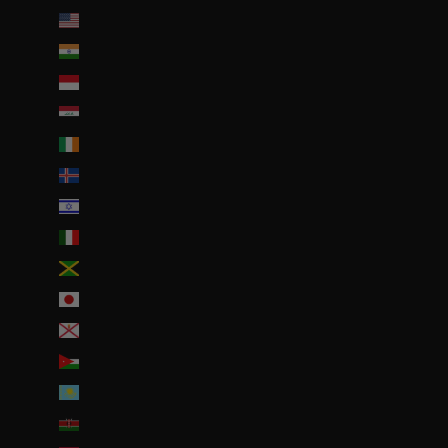
Îles mineures éloignées des États-Unis (USD $)
Inde (EUR €)
Indonésie (IDR Rp)
Irak (EUR €)
Irlande (EUR €)
Islande (ISK kr)
Israël (ILS ₪)
Italie (EUR €)
Jamaïque (JMD $)
Japon (JPY ¥)
Jersey (EUR €)
Jordanie (EUR €)
Kazakhstan (EUR €)
Kenya (KES KSh)