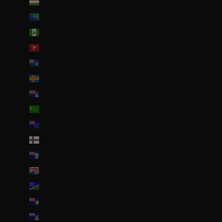
Hongrie (HUF Ft)
Île Christmas (AUD $)
Île Norfolk (AUD $)
Île de Man (GBP £)
Île de l’Ascension (SHP £)
Îles Åland (EUR €)
Îles Caïmans (KYD $)
Îles Cocos (AUD $)
Îles Cook (NZD $)
Îles Féroé (DKK kr.)
Îles Malouines (FKP £)
Îles Pitcairn (NZD $)
Îles Salomon (SBD $)
Îles Turques-et-Caïques (USD $)
Îles Vierges britanniques (USD $)