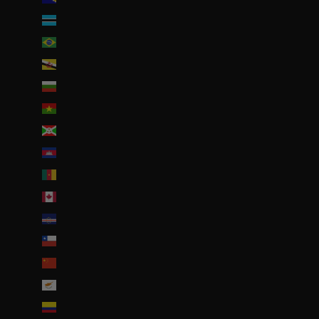
Botswana (EUR €)
Brésil (EUR €)
Brunei (BND $)
Bulgarie (EUR €)
Burkina Faso (EUR €)
Burundi (BIF Fr)
Cambodge (EUR €)
Cameroun (XAF CFA)
Canada (CAD $)
Cap-Vert (CVE $)
Chili (EUR €)
Chine (EUR €)
Chypre (EUR €)
Colombie (EUR €)