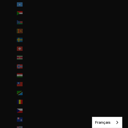
Somalie (EUR €)
Soudan (EUR €)
Soudan du Sud (EUR €)
Sri Lanka (LKR ₨)
Suède (SEK kr)
Suisse (CHF CHF)
Suriname (EUR €)
Svalbard et Jan Mayen (EUR €)
Tadjikistan (TJS ЅМ)
Taïwan (TWD $)
Tanzanie (TZS Sh)
Tchad (XAF CFA)
Tchéquie (CZK Kč)
Terres australes françaises (EUR €)
Français