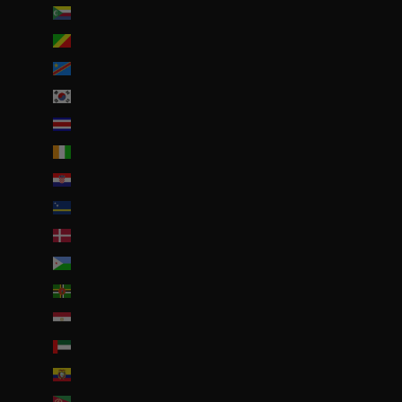
Comores (KMF Fr)
Congo-Brazzaville (XAF CFA)
Congo-Kinshasa (CDF Fr)
Corée du Sud (KRW ₩)
Costa Rica (CRC ₡)
Côte d’Ivoire (EUR €)
Croatie (EUR €)
Curaçao (ANG ƒ)
Danemark (DKK kr.)
Djibouti (DJF Fdj)
Dominique (XCD $)
Égypte (EGP ج.م)
Émirats arabes unis (AED د.إ)
Équateur (USD $)