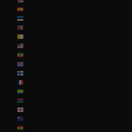
Érythrée (EUR €)
Espagne (EUR €)
Estonie (EUR €)
Eswatini (EUR €)
État de la Cité du Vatican (EUR €)
États-Unis (USD $)
Éthiopie (ETB Br)
Fidji (FJD $)
Finlande (EUR €)
France (EUR €)
Gabon (EUR €)
Gambie (GMD D)
Géorgie (EUR €)
Géorgie du Sud-et-les Îles Sandwich du Sud (GBP £)
Ghana (EUR €)