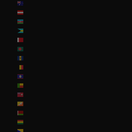
Australie (AUD $)
Autriche (EUR €)
Azerbaïdjan (EUR €)
Bahamas (BSD $)
Bahreïn (EUR €)
Bangladesh (EUR €)
Barbade (BBD $)
Belgique (EUR €)
Belize (EUR €)
Bénin (EUR €)
Bermudes (USD $)
Bhoutan (EUR €)
Biélorussie (EUR €)
Bolivie (BOB Bs.)
Bosnie-Herzégovine (BAM КМ)