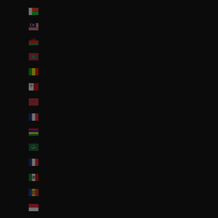
Madagascar (EUR €)
Malaisie (EUR €)
Malawi (EUR €)
Maldives (MVR MVR)
Mali (EUR €)
Malte (EUR €)
Maroc (EUR €)
Martinique (EUR €)
Maurice (MUR ₨)
Mauritanie (EUR €)
Mayotte (EUR €)
Mexique (EUR €)
Moldavie (MDL L)
Monaco (EUR €)