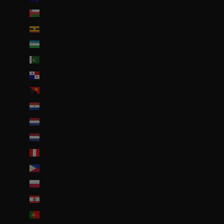
Oman (EUR €)
Ouganda (EUR €)
Ouzbékistan (EUR €)
Pakistan (EUR €)
Panama (USD $)
Papouasie-Nouvelle-Guinée (PGK K)
Paraguay (PYG ₲)
Pays-Bas (EUR €)
Pays-Bas caribéens (USD $)
Pérou (PEN S/)
Philippines (PHP ₱)
Pologne (PLN zł)
Polynésie française (EUR €)
Portugal (EUR €)