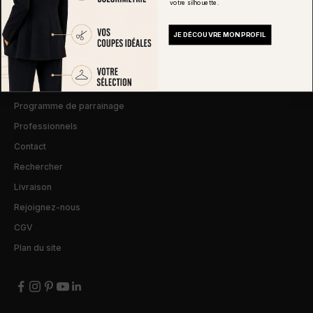
votre silhouette.
12 rue du Cherche-Midi, Paris 6
01 89 32 77 05
JE DÉCOUVRE MON PROFIL
AIDE ET CONTACT
Mon compte
Programme de parrainage
Professionnels
Contact
Rechercher
Livraison
Rejoignez-nous
CGV
Plan du site