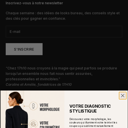
Inscrivez-vous à notre newsletter
Chaque semaine : des idées de looks bureau, des conseils style et
des clés pour gagner en confiance.
S'INSCRIRE
“Chez 17h10 nous croyons à la magie qui peut parfois se produire
lorsqu’un ensemble nous fait nous sentir assurées,
professionnelles et invincibles.”
Caroline et Amélie, fondatrices de 17H10
ESSAYEZ NOS PRODUITS
VOTRE DIAGNOSTIC
BOUTIQUE LE MARAIS
STYLISTIQUE
36 rue de Sevigné, Paris 3
Découvrez votre morphologie, les
01 73 70 95 22
couleurs qui illuminent votre teint et les
coupes qui subliment naturellement
BOUTIQUE SAINT-SULPICE