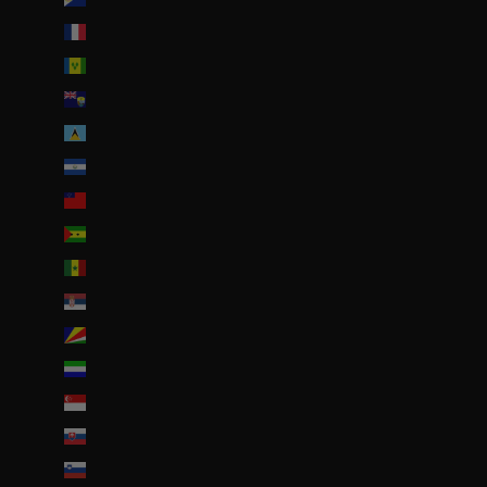
Saint-Pierre-et-Miquelon (EUR €)
Saint-Vincent-et-les Grenadines (XCD $)
Sainte-Hélène (SHP £)
Sainte-Lucie (XCD $)
Salvador (USD $)
Samoa (WST T)
Sao Tomé-et-Principe (EUR €)
Sénégal (EUR €)
Serbie (RSD РСД)
Seychelles (EUR €)
Sierra Leone (SLL Le)
Singapour (SGD $)
Slovaquie (EUR €)
Slovénie (EUR €)