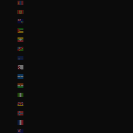
Mongolie (MNT ₮)
Monténégro (EUR €)
Montserrat (XCD $)
Mozambique (EUR €)
Myanmar (Birmanie) (EUR €)
Namibie (EUR €)
Nauru (AUD $)
Népal (NPR Rs.)
Nicaragua (NIO C$)
Niger (EUR €)
Nigeria (EUR €)
Niue (NZD $)
Norvège (EUR €)
Nouvelle-Calédonie (EUR €)
Nouvelle-Zélande (NZD $)