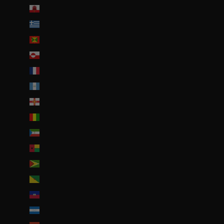
Gibraltar (GBP £)
Grèce (EUR €)
Grenade (XCD $)
Groenland (DKK kr.)
Guadeloupe (EUR €)
Guatemala (GTQ Q)
Guernesey (GBP £)
Guinée (GNF Fr)
Guinée équatoriale (XAF CFA)
Guinée-Bissau (EUR €)
Guyana (GYD $)
Guyane française (EUR €)
Haïti (EUR €)
Honduras (HNL L)