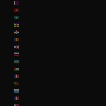
Qatar (QAR ر.ق)
R.A.S. chinoise de Hong Kong (HKD $)
R.A.S. chinoise de Macao (EUR €)
République centrafricaine (XAF CFA)
République dominicaine (DOP $)
Roumanie (RON Lei)
Royaume-Uni (GBP £)
Russie (EUR €)
Rwanda (EUR €)
Sahara occidental (EUR €)
Saint-Barthélemy (EUR €)
Saint-Christophe-et-Niévès (XCD $)
Saint-Marin (EUR €)
Saint-Martin (EUR €)
Saint-Martin (partie néerlandaise) (ANG ƒ)