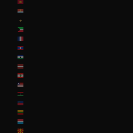
Kirghizstan (EUR €)
Kiribati (EUR €)
Kosovo (EUR €)
Koweït (EUR €)
La Réunion (EUR €)
Laos (LAK ₭)
Lesotho (EUR €)
Lettonie (EUR €)
Liban (EUR €)
Liberia (EUR €)
Libye (EUR €)
Liechtenstein (CHF CHF)
Lituanie (EUR €)
Luxembourg (EUR €)
Macédoine du Nord (MKD ден)