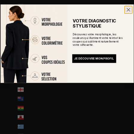
Eswatini (EUR €)
État de la Cité du Vatican (EUR €)
VOTRE DIAGNOSTIC
États-Unis (USD $)
STYLISTIQUE
Éthiopie (ETB Br)
Découvrez votre morphologie, les
couleurs qui illuminent votre teint et les
coupes qui subliment naturellement
Fidji (FJD $)
votre silhouette.
Finlande (EUR €)
JE DÉCOUVRE MON PROFIL
France (EUR €)
Gabon (EUR €)
Gambie (GMD D)
Géorgie (EUR €)
Géorgie du Sud-et-les Îles Sandwich du Sud (GBP £)
Ghana (EUR €)
Gibraltar (GBP £)
Grèce (EUR €)