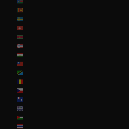
Soudan du Sud (EUR €)
Sri Lanka (LKR ₨)
Suède (SEK kr)
Suisse (CHF CHF)
Suriname (EUR €)
Svalbard et Jan Mayen (EUR €)
Tadjikistan (TJS ЅМ)
Taïwan (TWD $)
Tanzanie (TZS Sh)
Tchad (XAF CFA)
Tchéquie (CZK Kč)
Terres australes françaises (EUR €)
Territoire britannique de l’océan Indien (USD $)
Territoires palestiniens (ILS ₪)
Thaïlande (THB ฿)