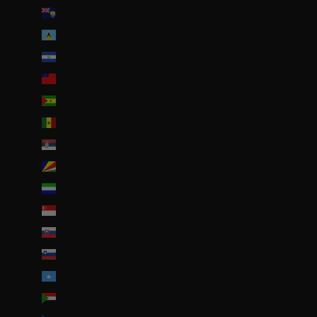
Sainte-Hélène (SHP £)
Sainte-Lucie (XCD $)
Salvador (USD $)
Samoa (WST T)
Sao Tomé-et-Principe (EUR €)
Sénégal (EUR €)
Serbie (RSD РСД)
Seychelles (EUR €)
Sierra Leone (SLL Le)
Singapour (SGD $)
Slovaquie (EUR €)
Slovénie (EUR €)
Somalie (EUR €)
Soudan (EUR €)