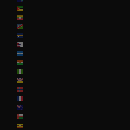
Mozambique (EUR €)
Myanmar (Birmanie) (EUR €)
Namibie (EUR €)
Nauru (AUD $)
Népal (NPR Rs.)
Nicaragua (NIO C$)
Niger (EUR €)
Nigeria (EUR €)
Niue (NZD $)
Norvège (EUR €)
Nouvelle-Calédonie (EUR €)
Nouvelle-Zélande (NZD $)
Oman (EUR €)
Ouganda (EUR €)