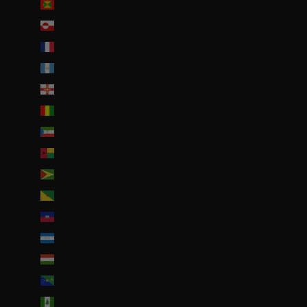
Grenade (XCD $)
Groenland (DKK kr.)
Guadeloupe (EUR €)
Guatemala (GTQ Q)
Guernesey (GBP £)
Guinée (GNF Fr)
Guinée équatoriale (XAF CFA)
Guinée-Bissau (EUR €)
Guyana (GYD $)
Guyane française (EUR €)
Haïti (EUR €)
Honduras (HNL L)
Hongrie (HUF Ft)
Île Christmas (AUD $)
Île Norfolk (AUD $)