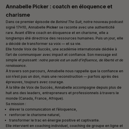
Annabelle Picker : coatch en éloquence et
charisme
Dans ce premier épisode de
Behind The Suit
, notre nouveau podcast
signé 17H10, Annabelle
Picker
se raconte avec une authenticité
rare. Avant d’être coach en éloquence et en charisme, elle a
longtemps été directrice des ressources humaines. Puis un jour, elle
a décidé de transformer sa voix — et sa vie.
Elle fonde Voix de Succès, une académie internationale dédiée à
l’art de communiquer avec impact et confiance. Son message est
simple et puissant :
notre parole est un outil d’influence, de liberté et de
renaissance.
À travers son parcours, Annabelle nous rappelle que la confiance en
soi n’est pas un don, mais une reconstruction — parfois après des
épreuves, toujours avec courage.
Engagements et collaborations
À la tête de Voix de Succès, Annabelle accompagne depuis plus de
Les projets
huit ans des leaders, entrepreneurs et professionnels à travers le
monde (Canada, France, Afrique).
Sa mission :
élever la communication et l’éloquence,
renforcer le charisme naturel,
transformer le trac en énergie positive et captivante.
Elle intervient en coaching individuel, coaching de groupe en ligne et