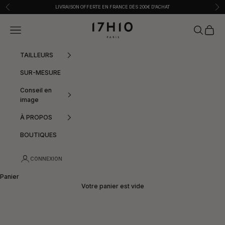
Passer au contenu
Précédent
Sui
LIVRAISON OFFERTE EN FRANCE DÈS 200€ D'ACHAT
17h10
Menu
Recherche
Panier
TAILLEURS
SUR-MESURE
Conseil en
image
À PROPOS
BOUTIQUES
CONNEXION
Panier
Votre panier est vide