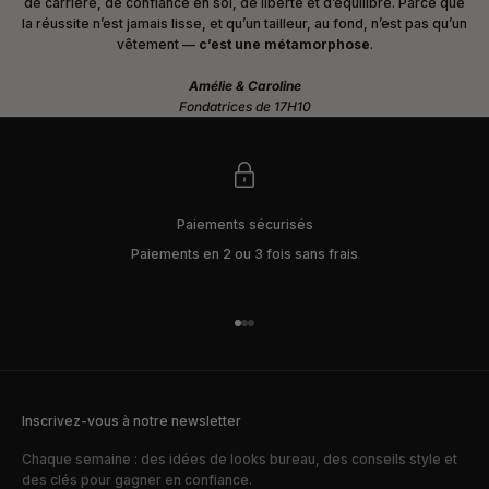
de carrière, de confiance en soi, de liberté et d’équilibre. Parce que
la réussite n’est jamais lisse, et qu’un tailleur, au fond, n’est pas qu’un
vêtement —
c’est une métamorphose
.
Amélie & Caroline
Fondatrices de 17H10
Paiements sécurisés
Paiements en 2 ou 3 fois sans frais
Aller à l'élément 1
Aller à l'élément 2
Aller à l'élément 3
Inscrivez-vous à notre newsletter
Chaque semaine : des idées de looks bureau, des conseils style et
des clés pour gagner en confiance.