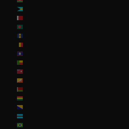
Azerbaïdjan (EUR €)
Bahamas (BSD $)
Bahreïn (EUR €)
Bangladesh (EUR €)
Barbade (BBD $)
Belgique (EUR €)
Belize (EUR €)
Bénin (EUR €)
Bermudes (USD $)
Bhoutan (EUR €)
Biélorussie (EUR €)
Bolivie (BOB Bs.)
Bosnie-Herzégovine (BAM КМ)
Botswana (EUR €)
Brésil (EUR €)