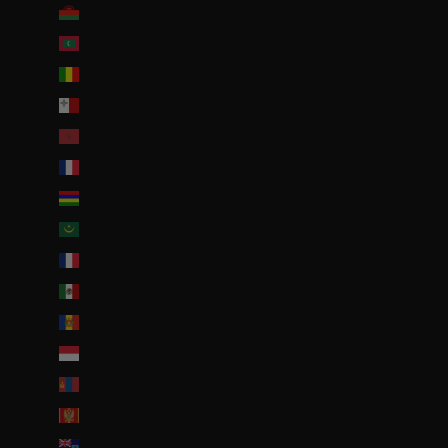
Malawi (EUR €)
Maldives (MVR MVR)
Mali (EUR €)
Malte (EUR €)
Maroc (EUR €)
Martinique (EUR €)
Maurice (MUR ₨)
Mauritanie (EUR €)
Mayotte (EUR €)
Mexique (EUR €)
Moldavie (MDL L)
Monaco (EUR €)
Mongolie (MNT ₮)
Monténégro (EUR €)
Montserrat (XCD $)