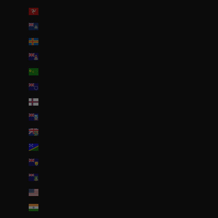
Île de Man (GBP £)
Île de l’Ascension (SHP £)
Îles Åland (EUR €)
Îles Caïmans (KYD $)
Îles Cocos (AUD $)
Îles Cook (NZD $)
Îles Féroé (DKK kr.)
Îles Malouines (FKP £)
Îles Pitcairn (NZD $)
Îles Salomon (SBD $)
Îles Turques-et-Caïques (USD $)
Îles Vierges britanniques (USD $)
Îles mineures éloignées des États-Unis (USD $)
Inde (EUR €)