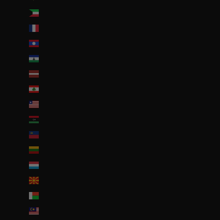
Koweït (EUR €)
La Réunion (EUR €)
Laos (LAK ₭)
Lesotho (EUR €)
Lettonie (EUR €)
Liban (EUR €)
Liberia (EUR €)
Libye (EUR €)
Liechtenstein (CHF CHF)
Lituanie (EUR €)
Luxembourg (EUR €)
Macédoine du Nord (MKD ден)
Madagascar (EUR €)
Malaisie (EUR €)