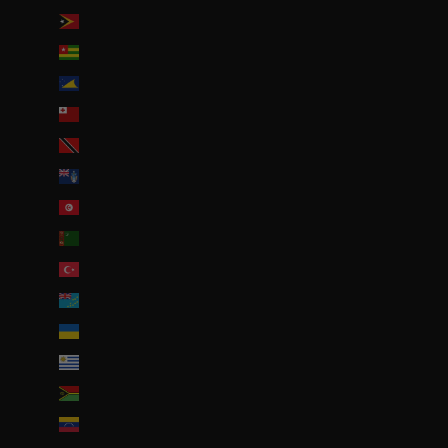
Timor oriental (USD $)
Togo (EUR €)
Tokelau (NZD $)
Tonga (TOP T$)
Trinité-et-Tobago (TTD $)
Tristan da Cunha (GBP £)
Tunisie (EUR €)
Turkménistan (EUR €)
Turquie (EUR €)
Tuvalu (AUD $)
Ukraine (EUR €)
Uruguay (UYU $U)
Vanuatu (VUV Vt)
Venezuela (USD $)