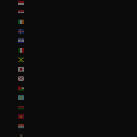
Indonésie (IDR Rp)
Irak (EUR €)
Irlande (EUR €)
Islande (ISK kr)
Israël (ILS ₪)
Italie (EUR €)
Jamaïque (JMD $)
Japon (JPY ¥)
Jersey (EUR €)
Jordanie (EUR €)
Kazakhstan (EUR €)
Kenya (KES KSh)
Kirghizstan (EUR €)
Kiribati (EUR €)
Kosovo (EUR €)