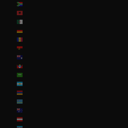
Afrique du Sud (EUR €)
Albanie (ALL L)
Algérie (DZD د.ج)
Allemagne (EUR €)
Andorre (EUR €)
Angola (EUR €)
Anguilla (XCD $)
Antigua-et-Barbuda (XCD $)
Arabie saoudite (SAR ر.س)
Argentine (EUR €)
Arménie (EUR €)
Aruba (AWG ƒ)
Australie (AUD $)
Autriche (EUR €)