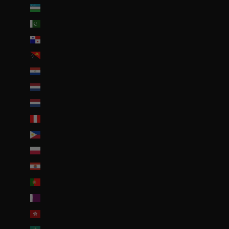
Ouzbékistan (EUR €)
Pakistan (EUR €)
Panama (USD $)
Papouasie-Nouvelle-Guinée (PGK K)
Paraguay (PYG ₲)
Pays-Bas (EUR €)
Pays-Bas caribéens (USD $)
Pérou (PEN S/)
Philippines (PHP ₱)
Pologne (PLN zł)
Polynésie française (EUR €)
Portugal (EUR €)
Qatar (QAR ر.ق)
R.A.S. chinoise de Hong Kong (HKD $)