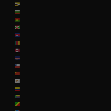
Brunei (BND $)
Bulgarie (EUR €)
Burkina Faso (EUR €)
Burundi (BIF Fr)
Cambodge (EUR €)
Cameroun (XAF CFA)
Canada (CAD $)
Cap-Vert (CVE $)
Chili (EUR €)
Chine (EUR €)
Chypre (EUR €)
Colombie (EUR €)
Comores (KMF Fr)
Congo-Brazzaville (XAF CFA)