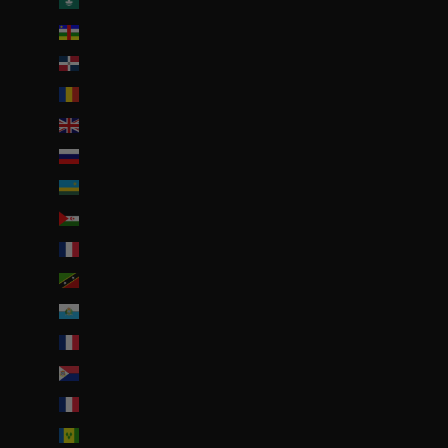
R.A.S. chinoise de Macao (EUR €)
République centrafricaine (XAF CFA)
République dominicaine (DOP $)
Roumanie (RON Lei)
Royaume-Uni (GBP £)
Russie (EUR €)
Rwanda (EUR €)
Sahara occidental (EUR €)
Saint-Barthélemy (EUR €)
Saint-Christophe-et-Niévès (XCD $)
Saint-Marin (EUR €)
Saint-Martin (EUR €)
Saint-Martin (partie néerlandaise) (ANG ƒ)
Saint-Pierre-et-Miquelon (EUR €)
Saint-Vincent-et-les Grenadines (XCD $)