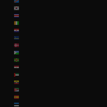
Congo-Kinshasa (CDF Fr)
Corée du Sud (KRW ₩)
Costa Rica (CRC ₡)
Côte d’Ivoire (EUR €)
Croatie (EUR €)
Curaçao (ANG ƒ)
Danemark (DKK kr.)
Djibouti (DJF Fdj)
Dominique (XCD $)
Égypte (EGP ج.م)
Émirats arabes unis (AED د.إ)
Équateur (USD $)
Érythrée (EUR €)
Espagne (EUR €)
Estonie (EUR €)