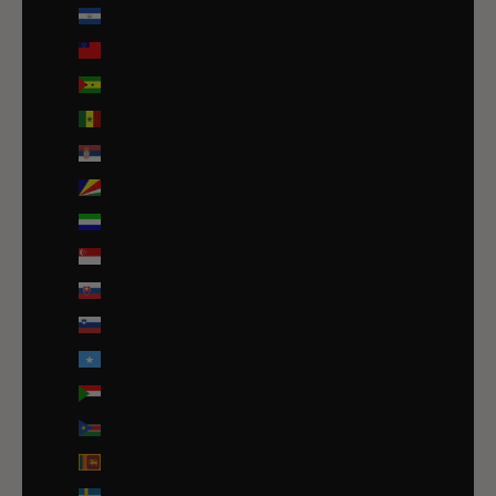
Salvador (USD $)
Samoa (WST T)
Sao Tomé-et-Principe (EUR €)
Sénégal (EUR €)
Serbie (RSD РСД)
Seychelles (EUR €)
Sierra Leone (SLL Le)
Singapour (SGD $)
Slovaquie (EUR €)
Slovénie (EUR €)
Somalie (EUR €)
Soudan (EUR €)
Soudan du Sud (EUR €)
Sri Lanka (LKR ₨)