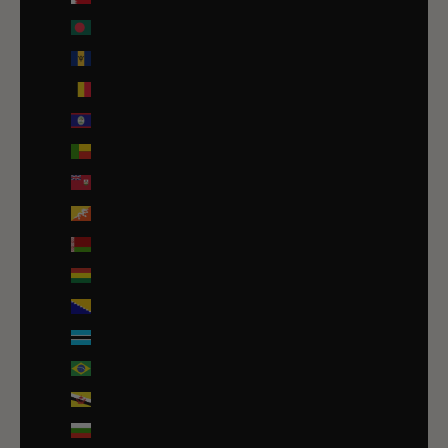
Bangladesh (EUR €)
Barbade (BBD $)
Belgique (EUR €)
Belize (EUR €)
Bénin (EUR €)
Bermudes (USD $)
Bhoutan (EUR €)
Biélorussie (EUR €)
Bolivie (BOB Bs.)
Bosnie-Herzégovine (BAM КМ)
Botswana (EUR €)
Brésil (EUR €)
Brunei (BND $)
Bulgarie (EUR €)