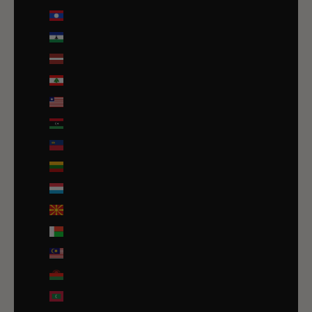
Laos (LAK ₭)
Lesotho (EUR €)
Lettonie (EUR €)
Liban (EUR €)
Liberia (EUR €)
Libye (EUR €)
Liechtenstein (CHF CHF)
Lituanie (EUR €)
Luxembourg (EUR €)
Macédoine du Nord (MKD ден)
Madagascar (EUR €)
Malaisie (EUR €)
Malawi (EUR €)
Maldives (MVR MVR)