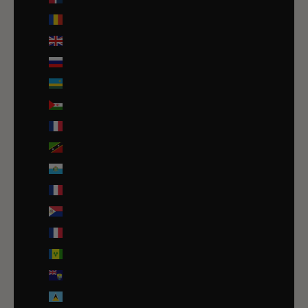
Roumanie (RON Lei)
Royaume-Uni (GBP £)
Russie (EUR €)
Rwanda (EUR €)
Sahara occidental (EUR €)
Saint-Barthélemy (EUR €)
Saint-Christophe-et-Niévès (XCD $)
Saint-Marin (EUR €)
Saint-Martin (EUR €)
Saint-Martin (partie néerlandaise) (ANG ƒ)
Saint-Pierre-et-Miquelon (EUR €)
Saint-Vincent-et-les Grenadines (XCD $)
Sainte-Hélène (SHP £)
Sainte-Lucie (XCD $)