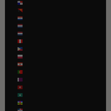
Panama (USD $)
Papouasie-Nouvelle-Guinée (PGK K)
Paraguay (PYG ₲)
Pays-Bas (EUR €)
Pays-Bas caribéens (USD $)
Pérou (PEN S/)
Philippines (PHP ₱)
Pologne (PLN zł)
Polynésie française (EUR €)
Portugal (EUR €)
Qatar (QAR ر.ق)
R.A.S. chinoise de Hong Kong (HKD $)
R.A.S. chinoise de Macao (EUR €)
République centrafricaine (XAF CFA)
République dominicaine (DOP $)