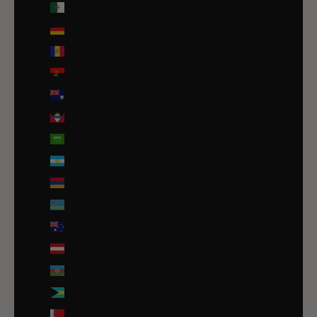
Algérie (DZD د.ج)
Allemagne (EUR €)
Andorre (EUR €)
Angola (EUR €)
Anguilla (XCD $)
Antigua-et-Barbuda (XCD $)
Arabie saoudite (SAR ر.س)
Argentine (EUR €)
Arménie (EUR €)
Aruba (AWG ƒ)
Australie (AUD $)
Autriche (EUR €)
Azerbaïdjan (EUR €)
Bahamas (BSD $)
Bahreïn (EUR €)