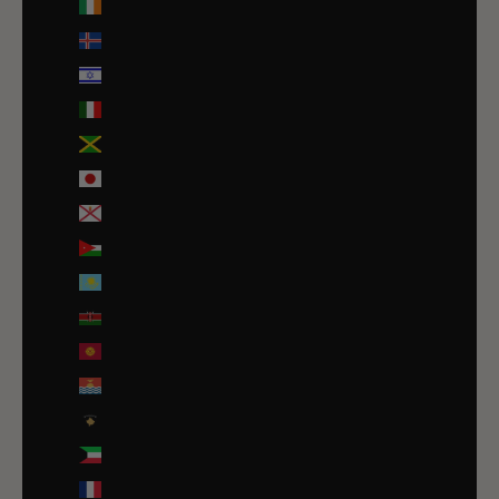
Irlande (EUR €)
Islande (ISK kr)
Israël (ILS ₪)
Italie (EUR €)
Jamaïque (JMD $)
Japon (JPY ¥)
Jersey (EUR €)
Jordanie (EUR €)
Kazakhstan (EUR €)
Kenya (KES KSh)
Kirghizstan (EUR €)
Kiribati (EUR €)
Kosovo (EUR €)
Koweït (EUR €)
La Réunion (EUR €)