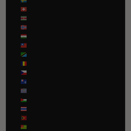
Suède (SEK kr)
Suisse (CHF CHF)
Suriname (EUR €)
Svalbard et Jan Mayen (EUR €)
Tadjikistan (TJS ЅМ)
Taïwan (TWD $)
Tanzanie (TZS Sh)
Tchad (XAF CFA)
Tchéquie (CZK Kč)
Terres australes françaises (EUR €)
Territoire britannique de l’océan Indien (USD $)
Territoires palestiniens (ILS ₪)
Thaïlande (THB ฿)
Timor oriental (USD $)
Togo (EUR €)