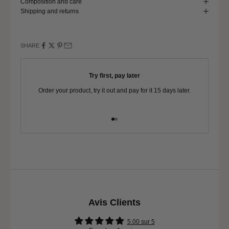
Composition and care
Pond circumference
127 - 131
Shipping and returns
SHARE
Try first, pay later
Order your product, try it out and pay for it 15 days later.
Yo
Go to item 1
Go to item 2
Avis Clients
5.00 sur 5