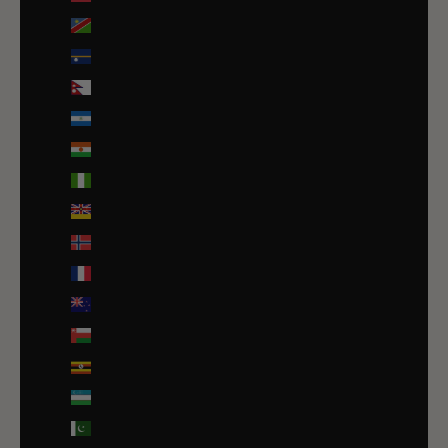
Namibie (EUR €)
Nauru (AUD $)
Népal (NPR Rs.)
Nicaragua (NIO C$)
Niger (EUR €)
Nigeria (EUR €)
Niue (NZD $)
Norvège (EUR €)
Nouvelle-Calédonie (EUR €)
Nouvelle-Zélande (NZD $)
Oman (EUR €)
Ouganda (EUR €)
Ouzbékistan (EUR €)
Pakistan (EUR €)