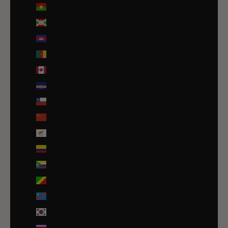
Burkina Faso (EUR €)
Burundi (BIF Fr)
Cambodge (EUR €)
Cameroun (XAF CFA)
Canada (CAD $)
Cap-Vert (CVE $)
Chili (EUR €)
Chine (EUR €)
Chypre (EUR €)
Colombie (EUR €)
Comores (KMF Fr)
Congo-Brazzaville (XAF CFA)
Congo-Kinshasa (CDF Fr)
Corée du Sud (KRW ₩)
Costa Rica (CRC ₡)