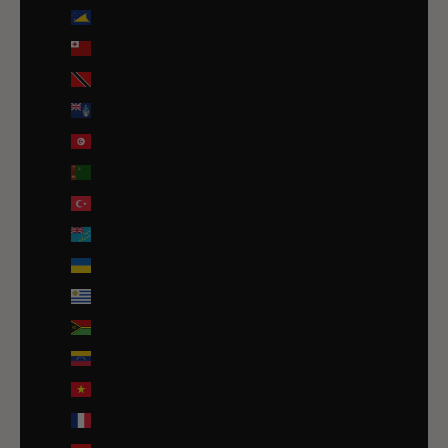
Tokelau (NZD $)
Tonga (TOP T$)
Trinité-et-Tobago (TTD $)
Tristan da Cunha (GBP £)
Tunisie (EUR €)
Turkménistan (EUR €)
Turquie (EUR €)
Tuvalu (AUD $)
Ukraine (EUR €)
Uruguay (UYU $U)
Vanuatu (VUV Vt)
Venezuela (USD $)
Viêt Nam (VND ₫)
Wallis-et-Futuna (EUR €)