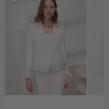
Size (FR)
36
Chest circumference
82 - 86
Waist circumference
66 - 70
Lap pool
92 - 96
Size (FR)
38
Chest circumference
87 - 91
Waist circumference
71 - 75
Lap pool
97 - 101
Size (FR)
40
Chest circumference
92 - 96