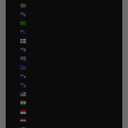
Îles Åland (EUR €)
Îles Caïmans (KYD $)
Îles Cocos (AUD $)
Îles Cook (NZD $)
Îles Féroé (DKK kr.)
Îles Malouines (FKP £)
Îles Pitcairn (NZD $)
Îles Salomon (SBD $)
Îles Turques-et-Caïques (USD $)
Îles Vierges britanniques (USD $)
Îles mineures éloignées des États-Unis (USD $)
Inde (EUR €)
Indonésie (IDR Rp)
Irak (EUR €)