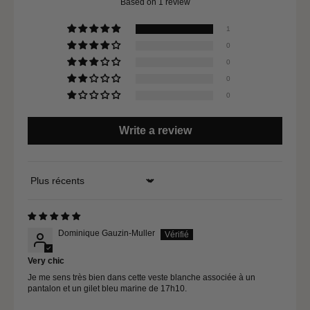
Based on 1 review
1
0
0
0
0
Write a review
Sort by
Dominique Gauzin-Muller
Very chic
Je me sens très bien dans cette veste blanche associée à un
pantalon et un gilet bleu marine de 17h10.