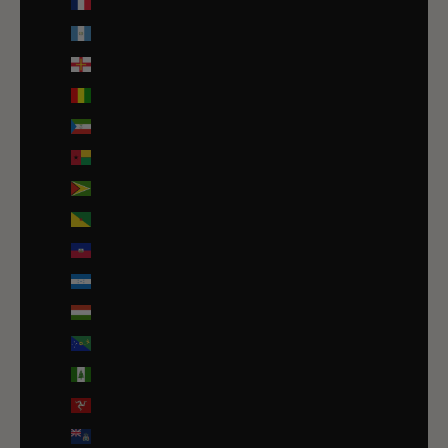
Guadeloupe (EUR €)
Guatemala (GTQ Q)
Guernesey (GBP £)
Guinée (GNF Fr)
Guinée équatoriale (XAF CFA)
Guinée-Bissau (EUR €)
Guyana (GYD $)
Guyane française (EUR €)
Haïti (EUR €)
Honduras (HNL L)
Hongrie (HUF Ft)
Île Christmas (AUD $)
Île Norfolk (AUD $)
Île de Man (GBP £)
Île de l’Ascension (SHP £)