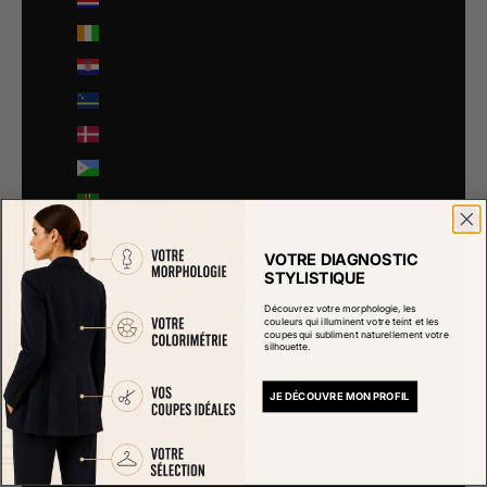
Côte d’Ivoire (EUR €)
Croatie (EUR €)
Curaçao (ANG ƒ)
Danemark (DKK kr.)
Djibouti (DJF Fdj)
Dominique (XCD $)
Égypte (EGP ج.م)
VOTRE DIAGNOSTIC
Émirats arabes unis (AED د.إ)
STYLISTIQUE
Équateur (USD $)
Découvrez votre morphologie, les
couleurs qui illuminent votre teint et les
coupes qui subliment naturellement votre
Érythrée (EUR €)
silhouette.
Espagne (EUR €)
JE DÉCOUVRE MON PROFIL
Estonie (EUR €)
Eswatini (EUR €)
État de la Cité du Vatican (EUR €)