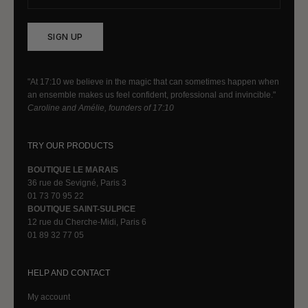
SIGN UP
"At 17:10 we believe in the magic that can sometimes happen when
an ensemble makes us feel confident, professional and invincible."
Caroline and Amélie, founders of 17:10
TRY OUR PRODUCTS
BOUTIQUE LE MARAIS
36 rue de Sevigné, Paris 3
01 73 70 95 22
BOUTIQUE SAINT-SULPICE
12 rue du Cherche-Midi, Paris 6
01 89 32 77 05
HELP AND CONTACT
My account