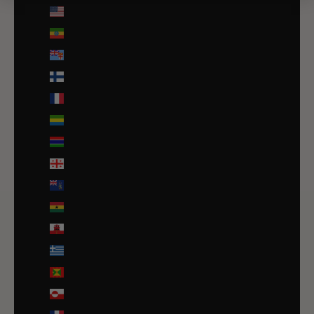
États-Unis (USD $)
Éthiopie (ETB Br)
Fidji (FJD $)
Finlande (EUR €)
France (EUR €)
Gabon (EUR €)
Gambie (GMD D)
Géorgie (EUR €)
Géorgie du Sud-et-les Îles Sandwich du Sud (GBP £)
Ghana (EUR €)
Gibraltar (GBP £)
Grèce (EUR €)
Grenade (XCD $)
Groenland (DKK kr.)