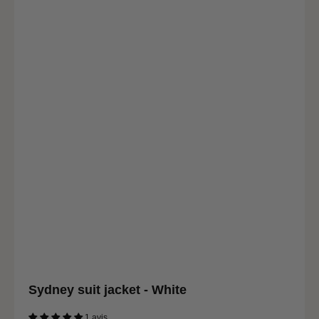
Waist circumference
76 - 80
Pond circumference
102 - 106
Size (FR)
42
Chest circumference
97 - 101
Waist circumference
81 - 85
Lap pool
107 - 111
Size (FR)
44
Chest circumference
102 - 106
Waist circumference
86 - 90
Lap pool
112 - 116
Sydney suit jacket - White
1 avis