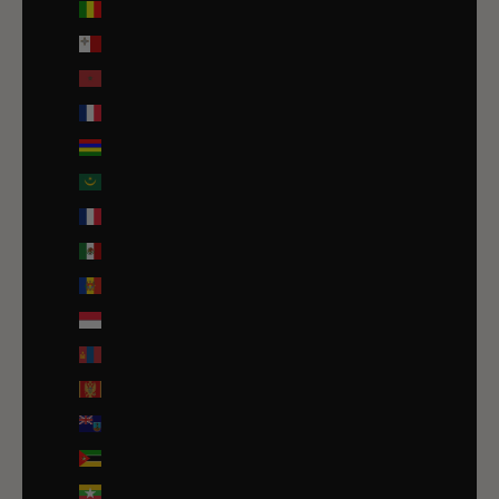
Mali (EUR €)
Malte (EUR €)
Maroc (EUR €)
Martinique (EUR €)
Maurice (MUR ₨)
Mauritanie (EUR €)
Mayotte (EUR €)
Mexique (EUR €)
Moldavie (MDL L)
Monaco (EUR €)
Mongolie (MNT ₮)
Monténégro (EUR €)
Montserrat (XCD $)
Mozambique (EUR €)
Myanmar (Birmanie) (EUR €)