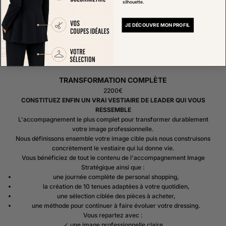
silhouette.
JE DÉCOUVRE MON PROFIL
TRANSFORMATION COMPLÈTE
2200€
CONSTITUEZ ENFIN UN VRAI VESTIAIRE DE LEADER QUI VOUS
RESSEMBLE
L'accompagnement le plus complet pour transformer durablement
votre image professionnelle.
Nous définissons ensemble votre image cible puis nous construisons
concrètement le vestiaire qui lui donne vie.
Vous bénéficiez de tout le contenu de l'accompagnement Image
Stratégique ainsi que :
une journée complète de personal shopping,
la création de 10 tenues adaptées à votre quotidien,
une sélection ciblée des pièces à acheter,
une méthode pour continuer à faire évoluer votre dressing.
Vous repartez avec :
✓ une image professionnelle claire