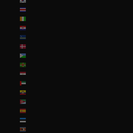
Corée du Sud (KRW ₩)
Costa Rica (CRC ₡)
Côte d’Ivoire (EUR €)
Croatie (EUR €)
Curaçao (ANG ƒ)
Danemark (DKK kr.)
Djibouti (DJF Fdj)
Dominique (XCD $)
Égypte (EGP ج.م)
Émirats arabes unis (AED د.إ)
Équateur (USD $)
Érythrée (EUR €)
Espagne (EUR €)
Estonie (EUR €)
Eswatini (EUR €)