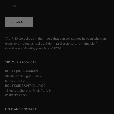
SIGN UP
"At 17:10 we believe in the magic that can sometimes happen when an
ensemble makes us feel confident, professional and invincible."
Caroline and Amélie, founders of 17:10
TRY OUR PRODUCTS
BOUTIQUE LE MARAIS
36 rue de Sevigné, Paris 3
01 73 70 95 22
BOUTIQUE SAINT-SULPICE
12 rue du Cherche-Midi, Paris 6
01 89 32 77 05
HELP AND CONTACT