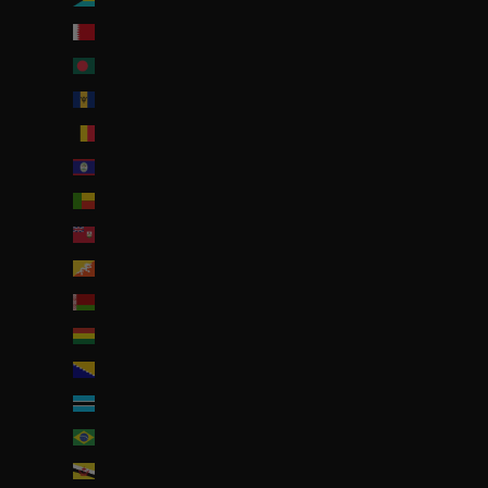
Bahreïn (EUR €)
Bangladesh (EUR €)
Barbade (BBD $)
Belgique (EUR €)
Belize (EUR €)
Bénin (EUR €)
Bermudes (USD $)
Bhoutan (EUR €)
Biélorussie (EUR €)
Bolivie (BOB Bs.)
Bosnie-Herzégovine (BAM КМ)
Botswana (EUR €)
Brésil (EUR €)
Brunei (BND $)