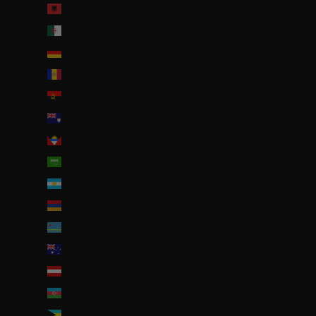
Albanie (ALL L)
Algérie (DZD د.ج)
Allemagne (EUR €)
Andorre (EUR €)
Angola (EUR €)
Anguilla (XCD $)
Antigua-et-Barbuda (XCD $)
Arabie saoudite (SAR ر.س)
Argentine (EUR €)
Arménie (EUR €)
Aruba (AWG ƒ)
Australie (AUD $)
Autriche (EUR €)
Azerbaïdjan (EUR €)
Bahamas (BSD $)