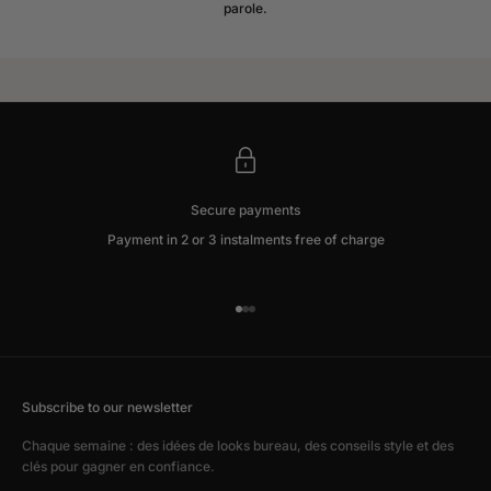
parole.
COMPÉTENCES ?
Que vous soyez entrepreneure, dirigeante ou en pleine évolution
professionnelle, nous pouvons vous aider à construire une image qui
vous ressemble et vous soutient.
RÉSERVER UN APPEL DÉCOUVERTE
Secure payments
Payment in 2 or 3 instalments free of charge
Go to item 1
Go to item 2
Go to item 3
Subscribe to our newsletter
Chaque semaine : des idées de looks bureau, des conseils style et des
clés pour gagner en confiance.