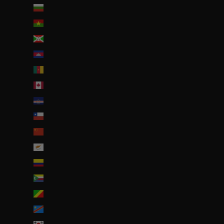
Bulgarie (EUR €)
Burkina Faso (EUR €)
Burundi (BIF Fr)
Cambodge (EUR €)
Cameroun (XAF CFA)
Canada (CAD $)
Cap-Vert (CVE $)
Chili (EUR €)
Chine (EUR €)
Chypre (EUR €)
Colombie (EUR €)
Comores (KMF Fr)
Congo-Brazzaville (XAF CFA)
Congo-Kinshasa (CDF Fr)