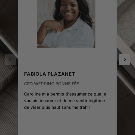
FABIOLA PLAZANET
SAR
CEO WEDDING BONNE FÉE
FOND
Caroline m'a permis d'assumer ce que je
La ma
voulais incarner et de me sentir légitime
aidée
de viser plus haut sans me trahir
vêtem
pour r
exist