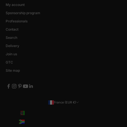
My account
Sponsorship program
Professionals
Contact
Search
Delivery
Join us
GTC
Site map
France (EUR €)
Country
Afghanistan (EUR €)
Afrique du Sud (EUR €)