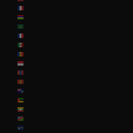
Martinique (EUR €)
Maurice (MUR ₨)
Mauritanie (EUR €)
Mayotte (EUR €)
Mexique (EUR €)
Moldavie (MDL L)
Monaco (EUR €)
Mongolie (MNT ₮)
Monténégro (EUR €)
Montserrat (XCD $)
Mozambique (EUR €)
Myanmar (Birmanie) (EUR €)
Namibie (EUR €)
Nauru (AUD $)