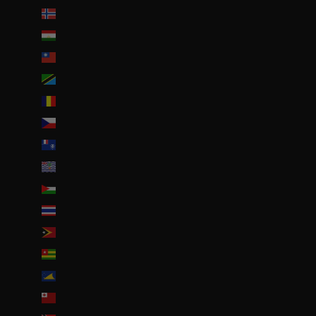
Svalbard et Jan Mayen (EUR €)
Tadjikistan (TJS ЅМ)
Taïwan (TWD $)
Tanzanie (TZS Sh)
Tchad (XAF CFA)
Tchéquie (CZK Kč)
Terres australes françaises (EUR €)
Territoire britannique de l’océan Indien (USD $)
Territoires palestiniens (ILS ₪)
Thaïlande (THB ฿)
Timor oriental (USD $)
Togo (EUR €)
Tokelau (NZD $)
Tonga (TOP T$)