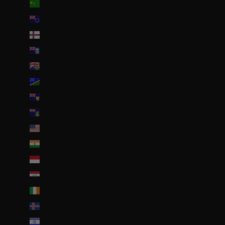
Îles Cocos (AUD $)
Îles Cook (NZD $)
Îles Féroé (DKK kr.)
Îles Malouines (FKP £)
Îles Pitcairn (NZD $)
Îles Salomon (SBD $)
Îles Turques-et-Caïques (USD $)
Îles Vierges britanniques (USD $)
Îles mineures éloignées des États-Unis (USD $)
Inde (EUR €)
Indonésie (IDR Rp)
Irak (EUR €)
Irlande (EUR €)
Islande (ISK kr)
Israël (ILS ₪)