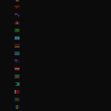
Angola (EUR €)
Anguilla (XCD $)
Antigua-et-Barbuda (XCD $)
Arabie saoudite (SAR ر.س)
Argentine (EUR €)
Arménie (EUR €)
Aruba (AWG ƒ)
Australie (AUD $)
Autriche (EUR €)
Azerbaïdjan (EUR €)
Bahamas (BSD $)
Bahreïn (EUR €)
Bangladesh (EUR €)
Barbade (BBD $)