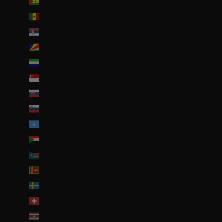
Sao Tomé-et-Principe (EUR €)
Sénégal (EUR €)
Serbie (RSD РСД)
Seychelles (EUR €)
Sierra Leone (SLL Le)
Singapour (SGD $)
Slovaquie (EUR €)
Slovénie (EUR €)
Somalie (EUR €)
Soudan (EUR €)
Soudan du Sud (EUR €)
Sri Lanka (LKR ₨)
Suède (SEK kr)
Suisse (CHF CHF)
Suriname (EUR €)