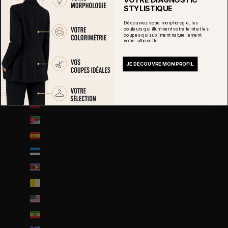
STYLISTIQUE
Curaçao (ANG ƒ)
Découvrez votre morphologie, les
Danemark (DKK kr.)
couleurs qui illuminent votre teint et les
coupes qui subliment naturellement
Djibouti (DJF Fdj)
votre silhouette.
Dominique (XCD $)
JE DÉCOUVRE MON PROFIL
Égypte (EGP ج.م)
Émirats arabes unis (AED د.إ)
Équateur (USD $)
Érythrée (EUR €)
Espagne (EUR €)
Estonie (EUR €)
Eswatini (EUR €)
État de la Cité du Vatican (EUR €)
États-Unis (USD $)
Éthiopie (ETB Br)