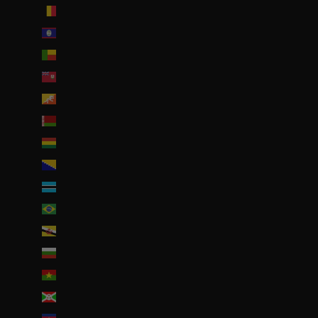
Belgique (EUR €)
Belize (EUR €)
Bénin (EUR €)
Bermudes (USD $)
Bhoutan (EUR €)
Biélorussie (EUR €)
Bolivie (BOB Bs.)
Bosnie-Herzégovine (BAM КМ)
Botswana (EUR €)
Brésil (EUR €)
Brunei (BND $)
Bulgarie (EUR €)
Burkina Faso (EUR €)
Burundi (BIF Fr)