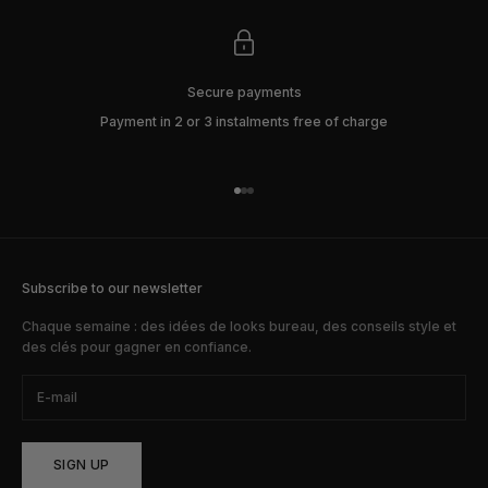
Secure payments
Payment in 2 or 3 instalments free of charge
Go to item 1
Go to item 2
Go to item 3
Subscribe to our newsletter
Chaque semaine : des idées de looks bureau, des conseils style et
des clés pour gagner en confiance.
SIGN UP