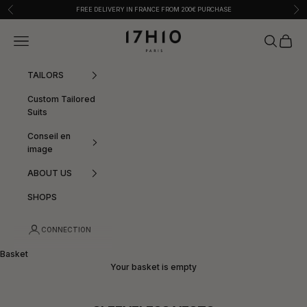
Skip to content
Previous
Nex
FREE DELIVERY IN FRANCE FROM 200€ PURCHASE
17:10
Menu
Search
Basket
TAILORS
Custom Tailored
Suits
Conseil en
image
ABOUT US
SHOPS
CONNECTION
Basket
Your basket is empty