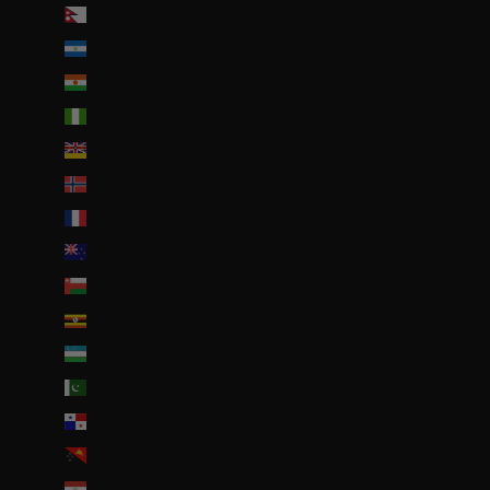
Népal (NPR Rs.)
Nicaragua (NIO C$)
Niger (EUR €)
Nigeria (EUR €)
Niue (NZD $)
Norvège (EUR €)
Nouvelle-Calédonie (EUR €)
Nouvelle-Zélande (NZD $)
Oman (EUR €)
Ouganda (EUR €)
Ouzbékistan (EUR €)
Pakistan (EUR €)
Panama (USD $)
Papouasie-Nouvelle-Guinée (PGK K)
Paraguay (PYG ₲)