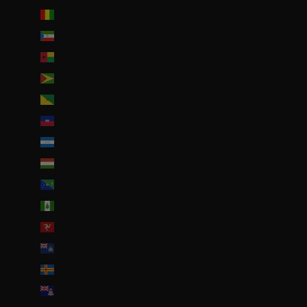
Guinée (GNF Fr)
Guinée équatoriale (XAF CFA)
Guinée-Bissau (EUR €)
Guyana (GYD $)
Guyane française (EUR €)
Haïti (EUR €)
Honduras (HNL L)
Hongrie (HUF Ft)
Île Christmas (AUD $)
Île Norfolk (AUD $)
Île de Man (GBP £)
Île de l’Ascension (SHP £)
Îles Åland (EUR €)
Îles Caïmans (KYD $)