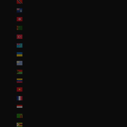
Trinité-et-Tobago (TTD $)
Tristan da Cunha (GBP £)
Tunisie (EUR €)
Turkménistan (EUR €)
Turquie (EUR €)
Tuvalu (AUD $)
Ukraine (EUR €)
Uruguay (UYU $U)
Vanuatu (VUV Vt)
Venezuela (USD $)
Viêt Nam (VND ₫)
Wallis-et-Futuna (EUR €)
Yémen (YER ﷼)
Zambie (EUR €)
Zimbabwe (USD $)