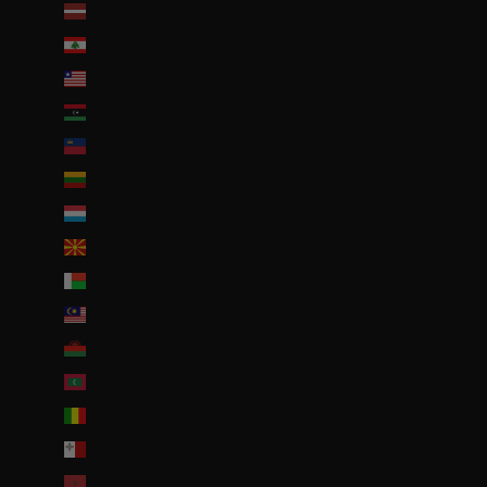
Lettonie (EUR €)
Liban (EUR €)
Liberia (EUR €)
Libye (EUR €)
Liechtenstein (CHF CHF)
Lituanie (EUR €)
Luxembourg (EUR €)
Macédoine du Nord (MKD ден)
Madagascar (EUR €)
Malaisie (EUR €)
Malawi (EUR €)
Maldives (MVR MVR)
Mali (EUR €)
Malte (EUR €)
Maroc (EUR €)