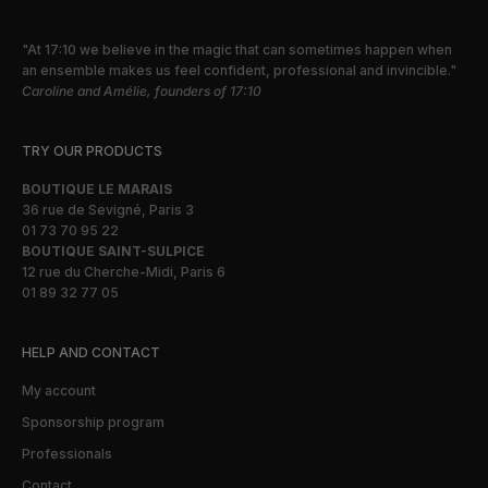
"At 17:10 we believe in the magic that can sometimes happen when
an ensemble makes us feel confident, professional and invincible."
Caroline and Amélie, founders of 17:10
TRY OUR PRODUCTS
BOUTIQUE LE MARAIS
36 rue de Sevigné, Paris 3
01 73 70 95 22
BOUTIQUE SAINT-SULPICE
12 rue du Cherche-Midi, Paris 6
01 89 32 77 05
HELP AND CONTACT
My account
Sponsorship program
Professionals
Contact