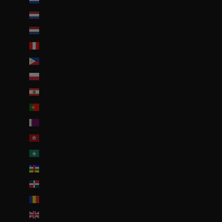
Pays-Bas (EUR €)
Pays-Bas caribéens (USD $)
Pérou (PEN S/)
Philippines (PHP ₱)
Pologne (PLN zł)
Polynésie française (EUR €)
Portugal (EUR €)
Qatar (QAR ر.ق)
R.A.S. chinoise de Hong Kong (HKD $)
R.A.S. chinoise de Macao (EUR €)
République centrafricaine (XAF CFA)
République dominicaine (DOP $)
Roumanie (RON Lei)
Royaume-Uni (GBP £)