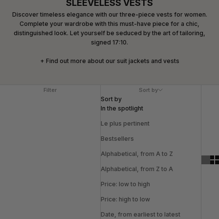
SLEEVELESS VESTS
Discover timeless elegance with our three-piece vests for women.
Complete your wardrobe with this must-have piece for a chic,
distinguished look. Let yourself be seduced by the art of tailoring,
signed 17:10.
+ Find out more about our suit jackets and vests
Filter
Sort by
Sort by
In the spotlight
Le plus pertinent
Bestsellers
Alphabetical, from A to Z
Alphabetical, from Z to A
Price: low to high
Price: high to low
Date, from earliest to latest