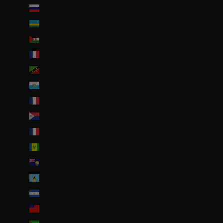
Russie (EUR €)
Rwanda (EUR €)
Sahara occidental (EUR €)
Saint-Barthélemy (EUR €)
Saint-Christophe-et-Niévès (XCD $)
Saint-Marin (EUR €)
Saint-Martin (EUR €)
Saint-Martin (partie néerlandaise) (ANG ƒ)
Saint-Pierre-et-Miquelon (EUR €)
Saint-Vincent-et-les Grenadines (XCD $)
Sainte-Hélène (SHP £)
Sainte-Lucie (XCD $)
Salvador (USD $)
Samoa (WST T)