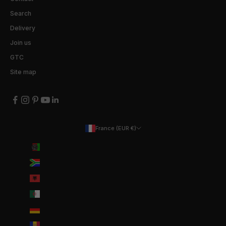
Search
Delivery
Join us
GTC
Site map
France (EUR €)
Country
Afghanistan (EUR €)
Afrique du Sud (EUR €)
Albanie (ALL L)
Algérie (DZD د.ج)
Allemagne (EUR €)
Andorre (EUR €)