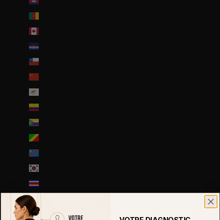
Cambodge (EUR €)
Cameroun (XAF CFA)
Canada (CAD $)
Cap-Vert (CVE $)
Chili (EUR €)
Chine (EUR €)
Chypre (EUR €)
Colombie (EUR €)
Comores (KMF Fr)
Congo-Brazzaville (XAF CFA)
Congo-Kinshasa (CDF Fr)
Corée du Sud (KRW ₩)
Costa Rica (CRC ₡)
Côte d’Ivoire (EUR €)
Croatie (EUR €)
VOTRE DIAGNOSTIC