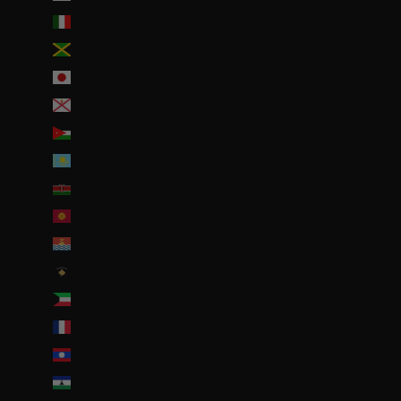
Italie (EUR €)
Jamaïque (JMD $)
Japon (JPY ¥)
Jersey (EUR €)
Jordanie (EUR €)
Kazakhstan (EUR €)
Kenya (KES KSh)
Kirghizstan (EUR €)
Kiribati (EUR €)
Kosovo (EUR €)
Koweït (EUR €)
La Réunion (EUR €)
Laos (LAK ₭)
Lesotho (EUR €)