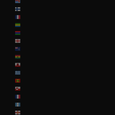
Fidji (FJD $)
Finlande (EUR €)
France (EUR €)
Gabon (EUR €)
Gambie (GMD D)
Géorgie (EUR €)
Géorgie du Sud-et-les Îles Sandwich du Sud (GBP £)
Ghana (EUR €)
Gibraltar (GBP £)
Grèce (EUR €)
Grenade (XCD $)
Groenland (DKK kr.)
Guadeloupe (EUR €)
Guatemala (GTQ Q)
Guernesey (GBP £)