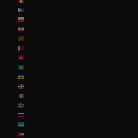
Pérou (PEN S/)
Philippines (PHP ₱)
Pologne (PLN zł)
Polynésie française (EUR €)
Portugal (EUR €)
Qatar (QAR ر.ق)
R.A.S. chinoise de Hong Kong (HKD $)
R.A.S. chinoise de Macao (EUR €)
République centrafricaine (XAF CFA)
République dominicaine (DOP $)
Roumanie (RON Lei)
Royaume-Uni (GBP £)
Russie (EUR €)
Rwanda (EUR €)
Sahara occidental (EUR €)