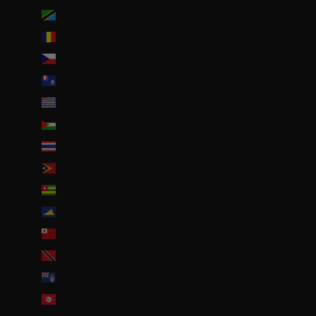
Tanzanie (TZS Sh)
Tchad (XAF CFA)
Tchéquie (CZK Kč)
Terres australes françaises (EUR €)
Territoire britannique de l’océan Indien (USD $)
Territoires palestiniens (ILS ₪)
Thaïlande (THB ฿)
Timor oriental (USD $)
Togo (EUR €)
Tokelau (NZD $)
Tonga (TOP T$)
Trinité-et-Tobago (TTD $)
Tristan da Cunha (GBP £)
Tunisie (EUR €)