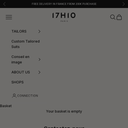
Skip to content
Previous
Nex
FREE DELIVERY IN FRANCE FROM 200€ PURCHASE
17:10
Menu
Search
Basket
TAILORS
Custom Tailored
Suits
Conseil en
image
ABOUT US
SHOPS
CONNECTION
Basket
Your basket is empty