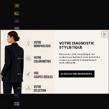
Guyana (GYD $)
Guyane française (EUR €)
Haïti (EUR €)
Honduras (HNL L)
Hongrie (HUF Ft)
VOTRE DIAGNOSTIC
Île Christmas (AUD $)
STYLISTIQUE
Île Norfolk (AUD $)
Découvrez votre morphologie, les
couleurs qui illuminent votre teint et les
Île de Man (GBP £)
coupes qui subliment naturellement
votre silhouette.
Île de l’Ascension (SHP £)
Îles Åland (EUR €)
JE DÉCOUVRE MON PROFIL
Îles Caïmans (KYD $)
Îles Cocos (AUD $)
Îles Cook (NZD $)
Îles Féroé (DKK kr.)