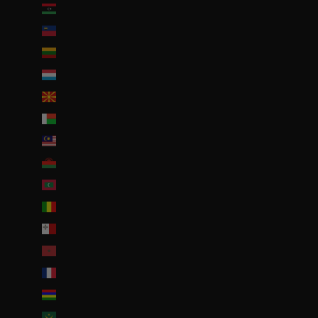
Libye (EUR €)
Liechtenstein (CHF CHF)
Lituanie (EUR €)
Luxembourg (EUR €)
Macédoine du Nord (MKD ден)
Madagascar (EUR €)
Malaisie (EUR €)
Malawi (EUR €)
Maldives (MVR MVR)
Mali (EUR €)
Malte (EUR €)
Maroc (EUR €)
Martinique (EUR €)
Maurice (MUR ₨)
Mauritanie (EUR €)