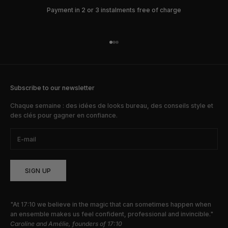
Payment in 2 or 3 instalments free of charge
Go to item 1
Go to item 2
Go to item 3
Subscribe to our newsletter
Chaque semaine : des idées de looks bureau, des conseils style et
des clés pour gagner en confiance.
SIGN UP
"At 17:10 we believe in the magic that can sometimes happen when
an ensemble makes us feel confident, professional and invincible."
Caroline and Amélie, founders of 17:10