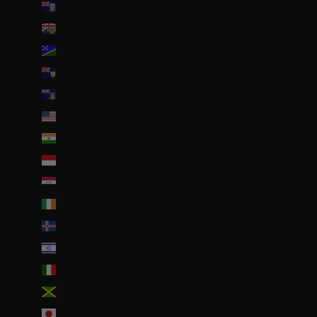
Îles Malouines (FKP £)
Îles Pitcairn (NZD $)
Îles Salomon (SBD $)
Îles Turques-et-Caïques (USD $)
Îles Vierges britanniques (USD $)
Îles mineures éloignées des États-Unis (USD $)
Inde (EUR €)
Indonésie (IDR Rp)
Irak (EUR €)
Irlande (EUR €)
Islande (ISK kr)
Israël (ILS ₪)
Italie (EUR €)
Jamaïque (JMD $)
Japon (JPY ¥)