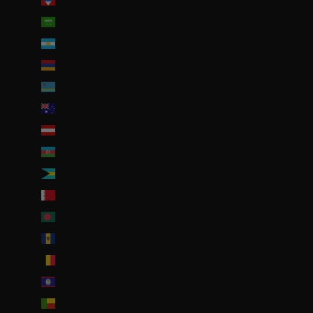
Antigua-et-Barbuda (XCD $)
Arabie saoudite (SAR ر.س)
Argentine (EUR €)
Arménie (EUR €)
Aruba (AWG ƒ)
Australie (AUD $)
Autriche (EUR €)
Azerbaïdjan (EUR €)
Bahamas (BSD $)
Bahreïn (EUR €)
Bangladesh (EUR €)
Barbade (BBD $)
Belgique (EUR €)
Belize (EUR €)
Bénin (EUR €)