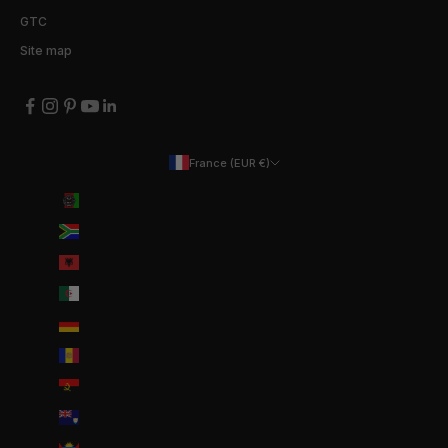
GTC
Site map
France (EUR €)
Country
Afghanistan (EUR €)
Afrique du Sud (EUR €)
Albanie (ALL L)
Algérie (DZD د.ج)
Allemagne (EUR €)
Andorre (EUR €)
Angola (EUR €)
Anguilla (XCD $)