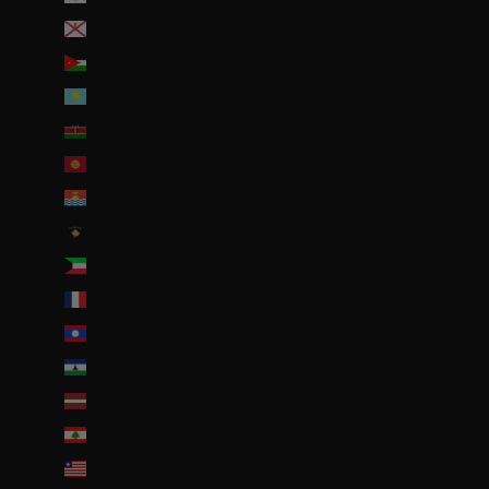
Jersey (EUR €)
Jordanie (EUR €)
Kazakhstan (EUR €)
Kenya (KES KSh)
Kirghizstan (EUR €)
Kiribati (EUR €)
Kosovo (EUR €)
Koweït (EUR €)
La Réunion (EUR €)
Laos (LAK ₭)
Lesotho (EUR €)
Lettonie (EUR €)
Liban (EUR €)
Liberia (EUR €)