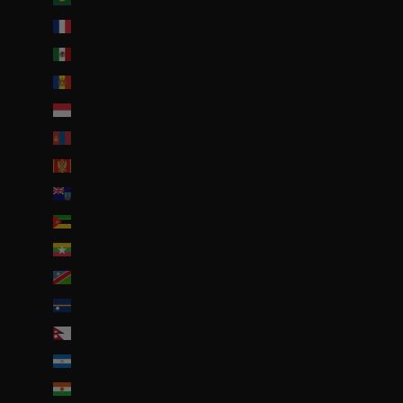
Mayotte (EUR €)
Mexique (EUR €)
Moldavie (MDL L)
Monaco (EUR €)
Mongolie (MNT ₮)
Monténégro (EUR €)
Montserrat (XCD $)
Mozambique (EUR €)
Myanmar (Birmanie) (EUR €)
Namibie (EUR €)
Nauru (AUD $)
Népal (NPR Rs.)
Nicaragua (NIO C$)
Niger (EUR €)