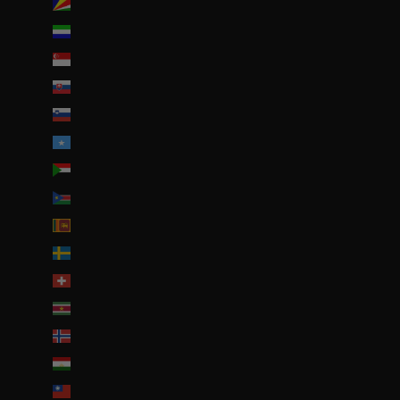
Seychelles (EUR €)
Sierra Leone (SLL Le)
Singapour (SGD $)
Slovaquie (EUR €)
Slovénie (EUR €)
Somalie (EUR €)
Soudan (EUR €)
Soudan du Sud (EUR €)
Sri Lanka (LKR ₨)
Suède (SEK kr)
Suisse (CHF CHF)
Suriname (EUR €)
Svalbard et Jan Mayen (EUR €)
Tadjikistan (TJS ЅМ)
Taïwan (TWD $)