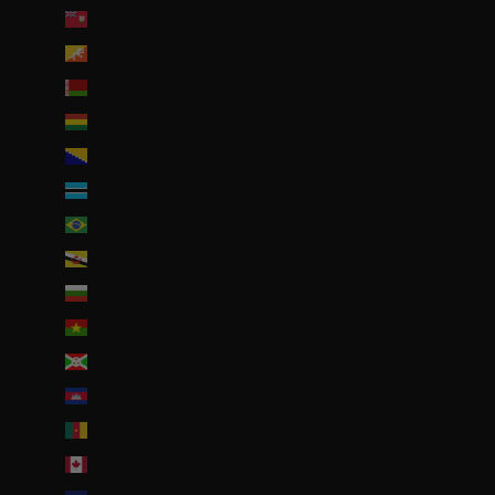
Bermudes (USD $)
Bhoutan (EUR €)
Biélorussie (EUR €)
Bolivie (BOB Bs.)
Bosnie-Herzégovine (BAM КМ)
Botswana (EUR €)
Brésil (EUR €)
Brunei (BND $)
Bulgarie (EUR €)
Burkina Faso (EUR €)
Burundi (BIF Fr)
Cambodge (EUR €)
Cameroun (XAF CFA)
Canada (CAD $)