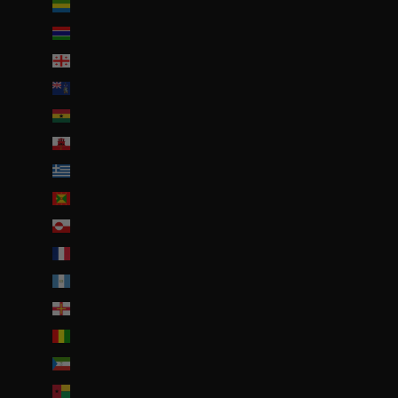
Gabon (EUR €)
Gambie (GMD D)
Géorgie (EUR €)
Géorgie du Sud-et-les Îles Sandwich du Sud (GBP £)
Ghana (EUR €)
Gibraltar (GBP £)
Grèce (EUR €)
Grenade (XCD $)
Groenland (DKK kr.)
Guadeloupe (EUR €)
Guatemala (GTQ Q)
Guernesey (GBP £)
Guinée (GNF Fr)
Guinée équatoriale (XAF CFA)
Guinée-Bissau (EUR €)