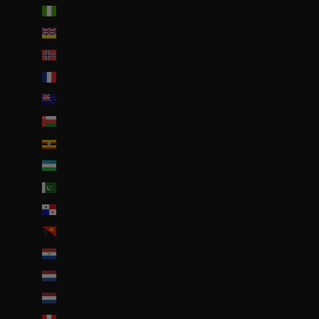
Nigeria (EUR €)
Niue (NZD $)
Norvège (EUR €)
Nouvelle-Calédonie (EUR €)
Nouvelle-Zélande (NZD $)
Oman (EUR €)
Ouganda (EUR €)
Ouzbékistan (EUR €)
Pakistan (EUR €)
Panama (USD $)
Papouasie-Nouvelle-Guinée (PGK K)
Paraguay (PYG ₲)
Pays-Bas (EUR €)
Pays-Bas caribéens (USD $)