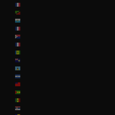
Saint-Barthélemy (EUR €)
Saint-Christophe-et-Niévès (XCD $)
Saint-Marin (EUR €)
Saint-Martin (EUR €)
Saint-Martin (partie néerlandaise) (ANG ƒ)
Saint-Pierre-et-Miquelon (EUR €)
Saint-Vincent-et-les Grenadines (XCD $)
Sainte-Hélène (SHP £)
Sainte-Lucie (XCD $)
Salvador (USD $)
Samoa (WST T)
Sao Tomé-et-Principe (EUR €)
Sénégal (EUR €)
Serbie (RSD РСД)