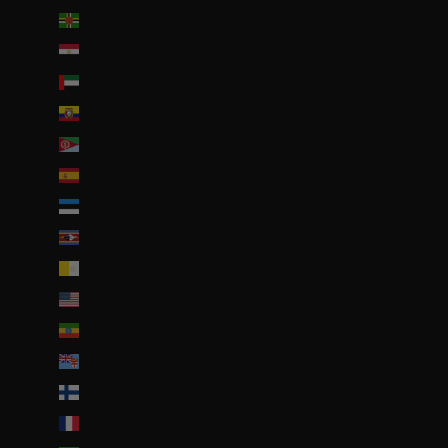
Dominique (XCD $)
Égypte (EGP ج.م)
Émirats arabes unis (AED د.إ)
Équateur (USD $)
Érythrée (EUR €)
Espagne (EUR €)
Estonie (EUR €)
Eswatini (EUR €)
État de la Cité du Vatican (EUR €)
États-Unis (USD $)
Éthiopie (ETB Br)
Fidji (FJD $)
Finlande (EUR €)
France (EUR €)