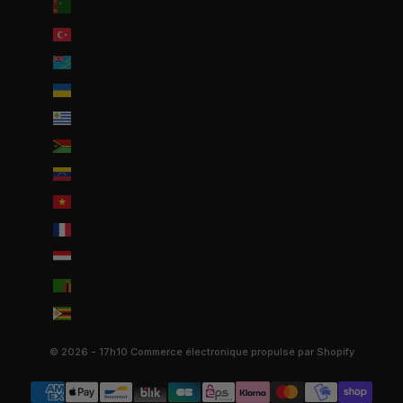
Turkménistan (EUR €)
Turquie (EUR €)
Tuvalu (AUD $)
Ukraine (EUR €)
Uruguay (UYU $U)
Vanuatu (VUV Vt)
Venezuela (USD $)
Viêt Nam (VND ₫)
Wallis-et-Futuna (EUR €)
Yémen (YER ﷼)
Zambie (EUR €)
Zimbabwe (USD $)
© 2026 - 17h10
Commerce électronique propulsé par Shopify