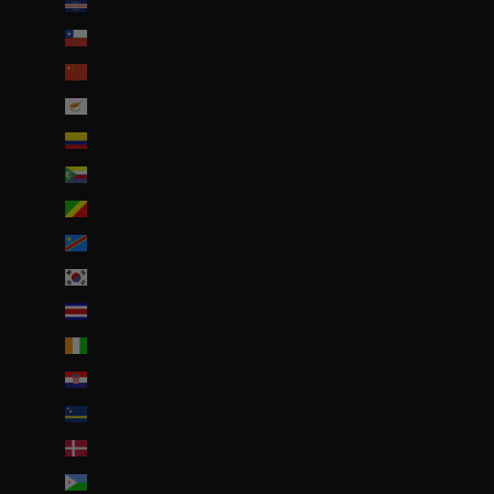
Cap-Vert (CVE $)
Chili (EUR €)
Chine (EUR €)
Chypre (EUR €)
Colombie (EUR €)
Comores (KMF Fr)
Congo-Brazzaville (XAF CFA)
Congo-Kinshasa (CDF Fr)
Corée du Sud (KRW ₩)
Costa Rica (CRC ₡)
Côte d’Ivoire (EUR €)
Croatie (EUR €)
Curaçao (ANG ƒ)
Danemark (DKK kr.)
Djibouti (DJF Fdj)