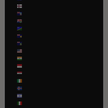
Îles Féroé (DKK kr.)
Îles Malouines (FKP £)
Îles Pitcairn (NZD $)
Îles Salomon (SBD $)
Îles Turques-et-Caïques (USD $)
Îles Vierges britanniques (USD $)
Îles mineures éloignées des États-Unis (USD $)
Inde (EUR €)
Indonésie (IDR Rp)
Irak (EUR €)
Irlande (EUR €)
Islande (ISK kr)
Israël (ILS ₪)
Italie (EUR €)