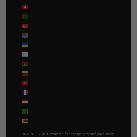
Tunisie (EUR €)
Turkménistan (EUR €)
Turquie (EUR €)
Tuvalu (AUD $)
Ukraine (EUR €)
Uruguay (UYU $U)
Vanuatu (VUV Vt)
Venezuela (USD $)
Viêt Nam (VND ₫)
Wallis-et-Futuna (EUR €)
Yémen (YER ﷼)
Zambie (EUR €)
Zimbabwe (USD $)
© 2026 - 17h10
Commerce électronique propulsé par Shopify