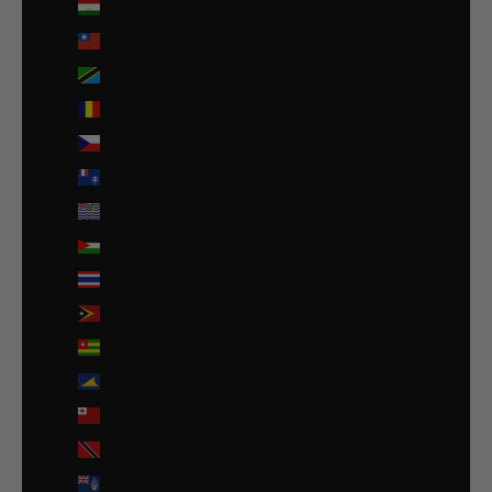
Tadjikistan (TJS ЅМ)
Taïwan (TWD $)
Tanzanie (TZS Sh)
Tchad (XAF CFA)
Tchéquie (CZK Kč)
Terres australes françaises (EUR €)
Territoire britannique de l’océan Indien (USD $)
Territoires palestiniens (ILS ₪)
Thaïlande (THB ฿)
Timor oriental (USD $)
Togo (EUR €)
Tokelau (NZD $)
Tonga (TOP T$)
Trinité-et-Tobago (TTD $)
Tristan da Cunha (GBP £)