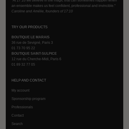
"At 17:10 we believe in the magic that can sometimes happen when
an ensemble makes us feel confident, professional and invincible."
Caroline and Amélie, founders of 17:10
TRY OUR PRODUCTS
BOUTIQUE LE MARAIS
36 rue de Sevigné, Paris 3
01 73 70 95 22
BOUTIQUE SAINT-SULPICE
12 rue du Cherche-Midi, Paris 6
01 89 32 77 05
HELP AND CONTACT
My account
Sponsorship program
Professionals
Contact
Search