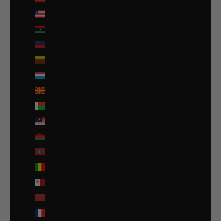
Liberia (EUR €)
Libye (EUR €)
Liechtenstein (CHF CHF)
Lituanie (EUR €)
Luxembourg (EUR €)
Macédoine du Nord (MKD ден)
Madagascar (EUR €)
Malaisie (EUR €)
Malawi (EUR €)
Maldives (MVR MVR)
Mali (EUR €)
Malte (EUR €)
Maroc (EUR €)
Martinique (EUR €)