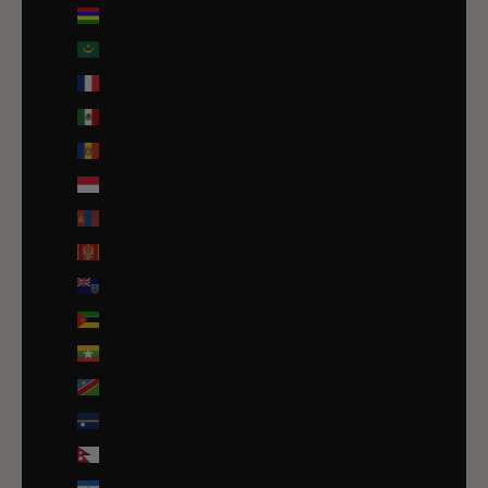
Maurice (MUR ₨)
Mauritanie (EUR €)
Mayotte (EUR €)
Mexique (EUR €)
Moldavie (MDL L)
Monaco (EUR €)
Mongolie (MNT ₮)
Monténégro (EUR €)
Montserrat (XCD $)
Mozambique (EUR €)
Myanmar (Birmanie) (EUR €)
Namibie (EUR €)
Nauru (AUD $)
Népal (NPR Rs.)