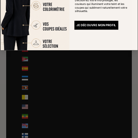
Découvrez votre morphologie, les
Danemark (DKK kr.)
couleurs qui illuminent votre teint et les
coupes qui subliment naturellement votre
Djibouti (DJF Fdj)
silhouette.
Dominique (XCD $)
JE DÉCOUVRE MON PROFIL
Égypte (EGP ج.م)
Émirats arabes unis (AED د.إ)
Équateur (USD $)
Érythrée (EUR €)
Espagne (EUR €)
Estonie (EUR €)
Eswatini (EUR €)
État de la Cité du Vatican (EUR €)
États-Unis (USD $)
Éthiopie (ETB Br)
Fidji (FJD $)
Finlande (EUR €)