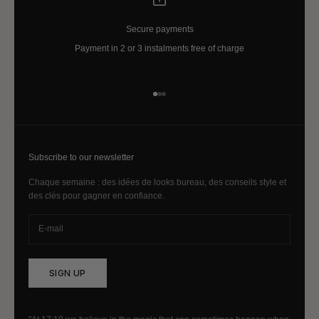
Secure payments
Payment in 2 or 3 instalments free of charge
Go to item 1
Go to item 2
Go to item 3
Subscribe to our newsletter
Chaque semaine : des idées de looks bureau, des conseils style et
des clés pour gagner en confiance.
SIGN UP