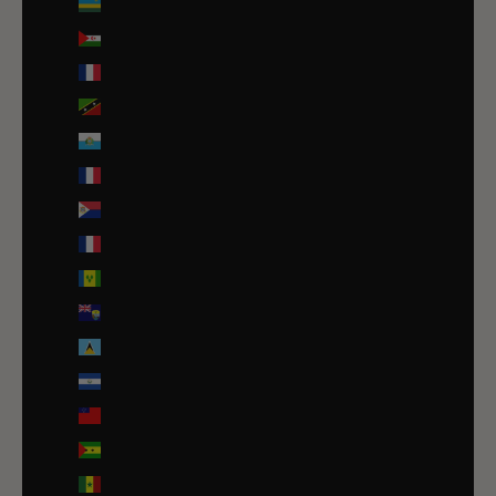
Rwanda (EUR €)
Sahara occidental (EUR €)
Saint-Barthélemy (EUR €)
Saint-Christophe-et-Niévès (XCD $)
Saint-Marin (EUR €)
Saint-Martin (EUR €)
Saint-Martin (partie néerlandaise) (ANG ƒ)
Saint-Pierre-et-Miquelon (EUR €)
Saint-Vincent-et-les Grenadines (XCD $)
Sainte-Hélène (SHP £)
Sainte-Lucie (XCD $)
Salvador (USD $)
Samoa (WST T)
Sao Tomé-et-Principe (EUR €)
Sénégal (EUR €)