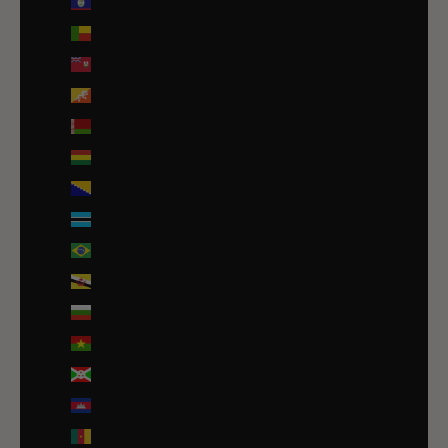
Belize (EUR €)
Bénin (EUR €)
Bermudes (USD $)
Bhoutan (EUR €)
Biélorussie (EUR €)
Bolivie (BOB Bs.)
Bosnie-Herzégovine (BAM КМ)
Botswana (EUR €)
Brésil (EUR €)
Brunei (BND $)
Bulgarie (EUR €)
Burkina Faso (EUR €)
Burundi (BIF Fr)
Cambodge (EUR €)
Cameroun (XAF CFA)