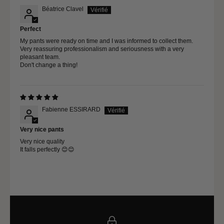
Béatrice Clavel
Perfect
My pants were ready on time and I was informed to collect them.
Very reassuring professionalism and seriousness with a very
pleasant team.
Don't change a thing!
Fabienne ESSIRARD
Very nice pants
Very nice quality
It falls perfectly 😊😊