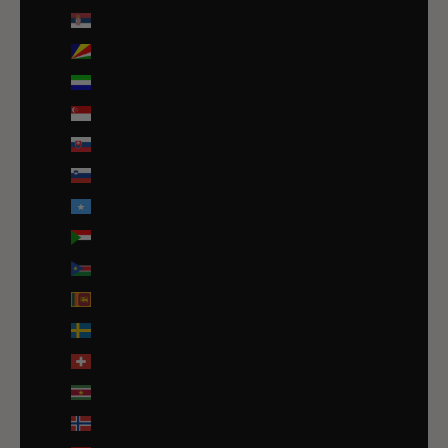
Serbie (RSD РСД)
Seychelles (EUR €)
Sierra Leone (SLL Le)
Singapour (SGD $)
Slovaquie (EUR €)
Slovénie (EUR €)
Somalie (EUR €)
Soudan (EUR €)
Soudan du Sud (EUR €)
Sri Lanka (LKR ₨)
Suède (SEK kr)
Suisse (CHF CHF)
Suriname (EUR €)
Svalbard et Jan Mayen (EUR €)