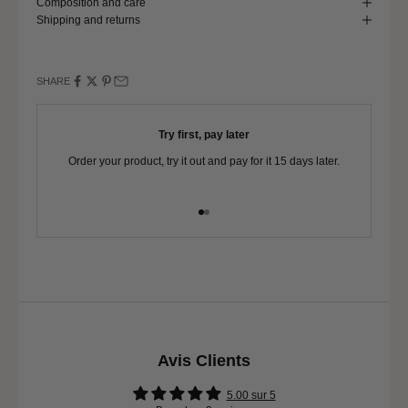
Composition and care
Pond circumference
127 - 131
Shipping and returns
SHARE
Try first, pay later
Order your product, try it out and pay for it 15 days later.
Yo
Go to item 1
Go to item 2
Avis Clients
5.00 sur 5