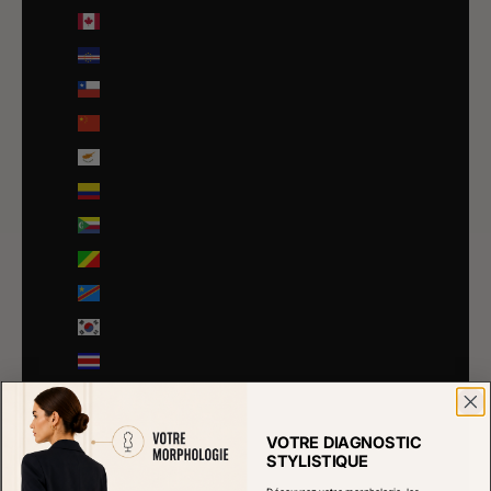
Canada (CAD $)
Cap-Vert (CVE $)
Chili (EUR €)
Chine (EUR €)
Chypre (EUR €)
Colombie (EUR €)
Comores (KMF Fr)
Congo-Brazzaville (XAF CFA)
Congo-Kinshasa (CDF Fr)
Corée du Sud (KRW ₩)
Costa Rica (CRC ₡)
Côte d’Ivoire (EUR €)
Croatie (EUR €)
VOTRE DIAGNOSTIC
STYLISTIQUE
Curaçao (ANG ƒ)