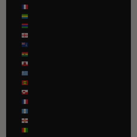
France (EUR €)
Gabon (EUR €)
Gambie (GMD D)
Géorgie (EUR €)
Géorgie du Sud-et-les Îles Sandwich du Sud (GBP £)
Ghana (EUR €)
Gibraltar (GBP £)
Grèce (EUR €)
Grenade (XCD $)
Groenland (DKK kr.)
Guadeloupe (EUR €)
Guatemala (GTQ Q)
Guernesey (GBP £)
Guinée (GNF Fr)