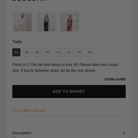
Size (FR)
46
Selling price€255
Chest circumference
107 - 111
Waist circumference
91 - 95
Lap pool
117 - 121
Taille
Taille
34
36
38
40
42
44
46
48
Size (FR)
48
Farah is 1.73m tall and wears a size 36. Please take your usual
Chest circumference
112 - 116
size. If you're between sizes, go for the one above.
SIZING GUIDE
Waist circumference
96 - 100
Lap pool
122 - 126
ADD TO BASKET
Only a few units left
Size (FR)
50
Chest circumference
117 - 121
Description
Waist circumference
101 - 105