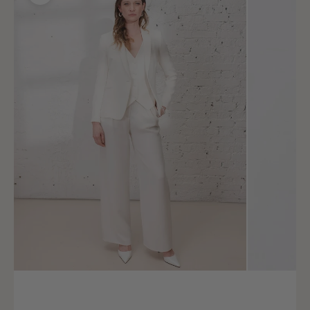
Size (FR)
36
Chest circumference
82 - 86
Waist circumference
66 - 70
Lap pool
92 - 96
Size (FR)
38
Chest circumference
87 - 91
Waist circumference
71 - 75
Lap pool
97 - 101
Size (FR)
40
Chest circumference
92 - 96