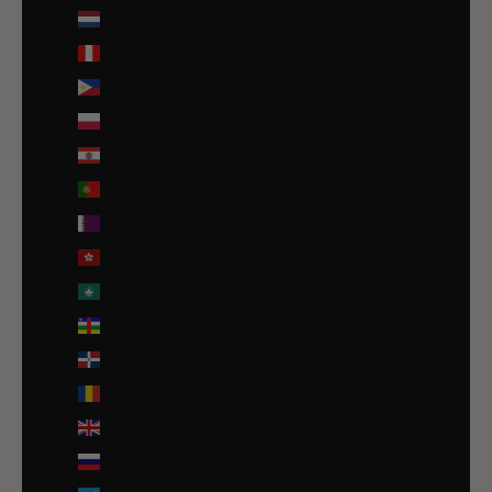
Pays-Bas caribéens (USD $)
Pérou (PEN S/)
Philippines (PHP ₱)
Pologne (PLN zł)
Polynésie française (EUR €)
Portugal (EUR €)
Qatar (QAR ر.ق)
R.A.S. chinoise de Hong Kong (HKD $)
R.A.S. chinoise de Macao (EUR €)
République centrafricaine (XAF CFA)
République dominicaine (DOP $)
Roumanie (RON Lei)
Royaume-Uni (GBP £)
Russie (EUR €)