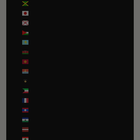
Jamaïque (JMD $)
Japon (JPY ¥)
Jersey (EUR €)
Jordanie (EUR €)
Kazakhstan (EUR €)
Kenya (KES KSh)
Kirghizstan (EUR €)
Kiribati (EUR €)
Kosovo (EUR €)
Koweït (EUR €)
La Réunion (EUR €)
Laos (LAK ₭)
Lesotho (EUR €)
Lettonie (EUR €)
Liban (EUR €)