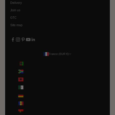
Delivery
Join us
GTC
Site map
France (EUR €)
Country
Afghanistan (EUR €)
Afrique du Sud (EUR €)
Albanie (ALL L)
Algérie (DZD د.ج)
Allemagne (EUR €)
Andorre (EUR €)
Angola (EUR €)