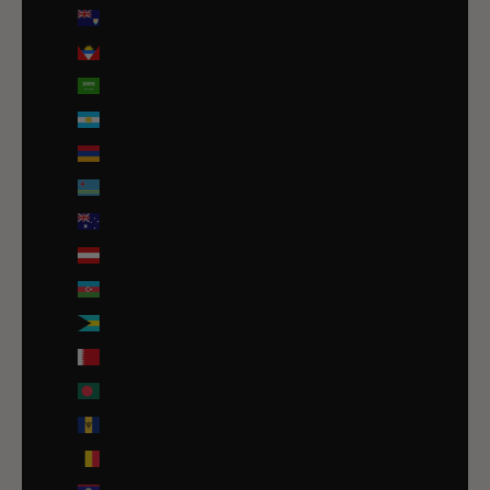
Anguilla (XCD $)
Antigua-et-Barbuda (XCD $)
Arabie saoudite (SAR ر.س)
Argentine (EUR €)
Arménie (EUR €)
Aruba (AWG ƒ)
Australie (AUD $)
Autriche (EUR €)
Azerbaïdjan (EUR €)
Bahamas (BSD $)
Bahreïn (EUR €)
Bangladesh (EUR €)
Barbade (BBD $)
Belgique (EUR €)