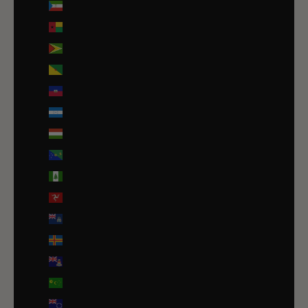
Guinée équatoriale (XAF CFA)
Guinée-Bissau (EUR €)
Guyana (GYD $)
Guyane française (EUR €)
Haïti (EUR €)
Honduras (HNL L)
Hongrie (HUF Ft)
Île Christmas (AUD $)
Île Norfolk (AUD $)
Île de Man (GBP £)
Île de l’Ascension (SHP £)
Îles Åland (EUR €)
Îles Caïmans (KYD $)
Îles Cocos (AUD $)
Îles Cook (NZD $)