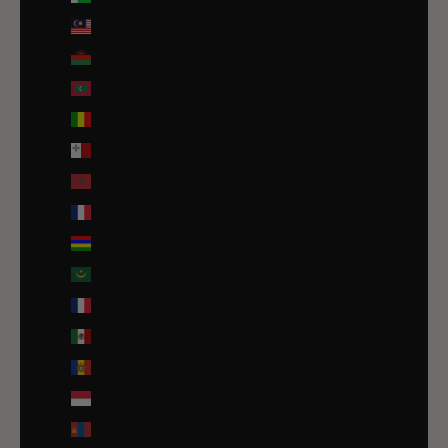
Malaisie (EUR €)
Malawi (EUR €)
Maldives (MVR MVR)
Mali (EUR €)
Malte (EUR €)
Maroc (EUR €)
Martinique (EUR €)
Maurice (MUR ₨)
Mauritanie (EUR €)
Mayotte (EUR €)
Mexique (EUR €)
Moldavie (MDL L)
Monaco (EUR €)
Mongolie (MNT ₮)