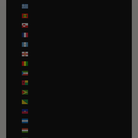
Grèce (EUR €)
Grenade (XCD $)
Groenland (DKK kr.)
Guadeloupe (EUR €)
Guatemala (GTQ Q)
Guernesey (GBP £)
Guinée (GNF Fr)
Guinée équatoriale (XAF CFA)
Guinée-Bissau (EUR €)
Guyana (GYD $)
Guyane française (EUR €)
Haïti (EUR €)
Honduras (HNL L)
Hongrie (HUF Ft)