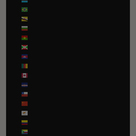
Botswana (EUR €)
Brésil (EUR €)
Brunei (BND $)
Bulgarie (EUR €)
Burkina Faso (EUR €)
Burundi (BIF Fr)
Cambodge (EUR €)
Cameroun (XAF CFA)
Canada (CAD $)
Cap-Vert (CVE $)
Chili (EUR €)
Chine (EUR €)
Chypre (EUR €)
Colombie (EUR €)
Comores (KMF Fr)