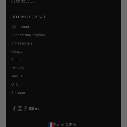
01 89 32 77 05
HELP AND CONTACT
My account
Sponsorship program
Professionals
Contact
Search
Delivery
Join us
GTC
Site map
France (EUR €)