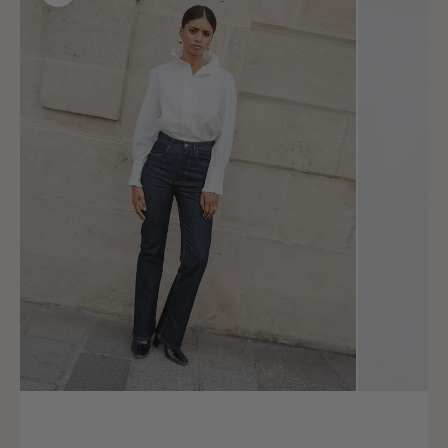
Size (FR)
36
Chest circumference
82 - 86
Waist circumference
66 - 70
Lap pool
92 - 96
Size (FR)
38
Chest circumference
87 - 91
Waist circumference
71 - 75
Lap pool
97 - 101
Size (FR)
40
Chest circumference
92 - 96