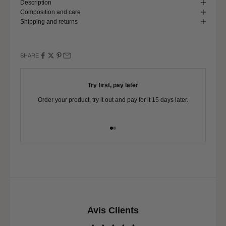
Description
Pond circumference
127 - 131
Composition and care
Shipping and returns
SHARE
Try first, pay later
Order your product, try it out and pay for it 15 days later.
Yo
Go to item 1
Go to item 2
Avis Clients