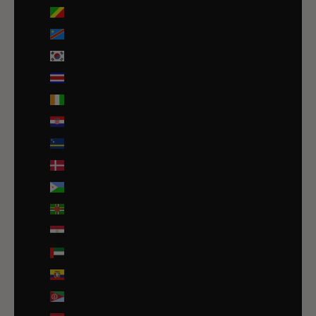
Congo-Brazzaville (XAF CFA)
Congo-Kinshasa (CDF Fr)
Corée du Sud (KRW ₩)
Costa Rica (CRC ₡)
Côte d’Ivoire (EUR €)
Croatie (EUR €)
Curaçao (ANG ƒ)
Danemark (DKK kr.)
Djibouti (DJF Fdj)
Dominique (XCD $)
Égypte (EGP ج.م)
Émirats arabes unis (AED د.إ)
Équateur (USD $)
Érythrée (EUR €)