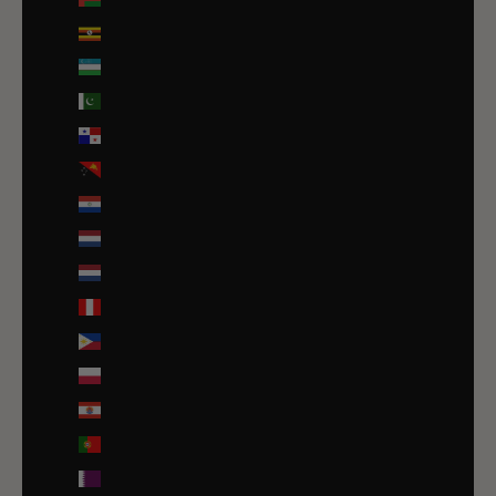
Ouganda (EUR €)
Ouzbékistan (EUR €)
Pakistan (EUR €)
Panama (USD $)
Papouasie-Nouvelle-Guinée (PGK K)
Paraguay (PYG ₲)
Pays-Bas (EUR €)
Pays-Bas caribéens (USD $)
Pérou (PEN S/)
Philippines (PHP ₱)
Pologne (PLN zł)
Polynésie française (EUR €)
Portugal (EUR €)
Qatar (QAR ر.ق)