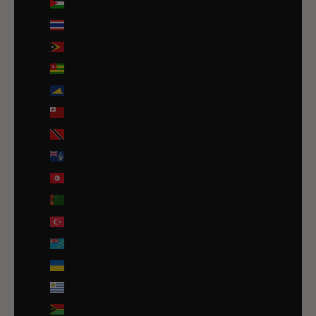
Territoires palestiniens (ILS ₪)
Thaïlande (THB ฿)
Timor oriental (USD $)
Togo (EUR €)
Tokelau (NZD $)
Tonga (TOP T$)
Trinité-et-Tobago (TTD $)
Tristan da Cunha (GBP £)
Tunisie (EUR €)
Turkménistan (EUR €)
Turquie (EUR €)
Tuvalu (AUD $)
Ukraine (EUR €)
Uruguay (UYU $U)
Vanuatu (VUV Vt)