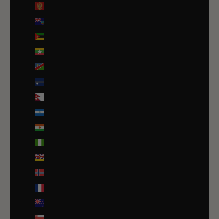
Monténégro (EUR €)
Montserrat (XCD $)
Mozambique (EUR €)
Myanmar (Birmanie) (EUR €)
Namibie (EUR €)
Nauru (AUD $)
Népal (NPR Rs.)
Nicaragua (NIO C$)
Niger (EUR €)
Nigeria (EUR €)
Niue (NZD $)
Norvège (EUR €)
Nouvelle-Calédonie (EUR €)
Nouvelle-Zélande (NZD $)
Oman (EUR €)