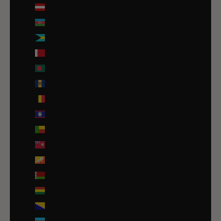
Autriche (EUR €)
Azerbaïdjan (EUR €)
Bahamas (BSD $)
Bahreïn (EUR €)
Bangladesh (EUR €)
Barbade (BBD $)
Belgique (EUR €)
Belize (EUR €)
Bénin (EUR €)
Bermudes (USD $)
Bhoutan (EUR €)
Biélorussie (EUR €)
Bolivie (BOB Bs.)
Bosnie-Herzégovine (BAM КМ)