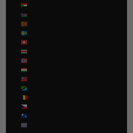
Soudan (EUR €)
Soudan du Sud (EUR €)
Sri Lanka (LKR ₨)
Suède (SEK kr)
Suisse (CHF CHF)
Suriname (EUR €)
Svalbard et Jan Mayen (EUR €)
Tadjikistan (TJS ЅМ)
Taïwan (TWD $)
Tanzanie (TZS Sh)
Tchad (XAF CFA)
Tchéquie (CZK Kč)
Terres australes françaises (EUR €)
Territoire britannique de l’océan Indien (USD $)