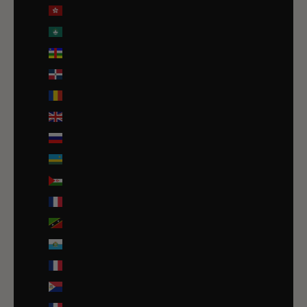
R.A.S. chinoise de Hong Kong (HKD $)
R.A.S. chinoise de Macao (EUR €)
République centrafricaine (XAF CFA)
République dominicaine (DOP $)
Roumanie (RON Lei)
Royaume-Uni (GBP £)
Russie (EUR €)
Rwanda (EUR €)
Sahara occidental (EUR €)
Saint-Barthélemy (EUR €)
Saint-Christophe-et-Niévès (XCD $)
Saint-Marin (EUR €)
Saint-Martin (EUR €)
Saint-Martin (partie néerlandaise) (ANG ƒ)