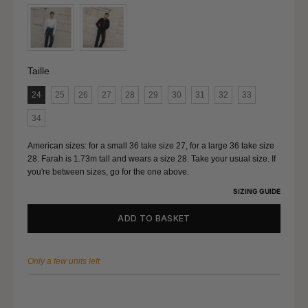
Size (FR)
46
Chest circumference
107 - 111
Waist circumference
91 - 95
Taille
Taille
Lap pool
117 - 121
24
25
26
27
28
29
30
31
32
33
34
Size (FR)
48
American sizes: for a small 36 take size 27, for a large 36 take size
Chest circumference
112 - 116
28. Farah is 1.73m tall and wears a size 28. Take your usual size. If
you're between sizes, go for the one above.
Waist circumference
96 - 100
SIZING GUIDE
Lap pool
122 - 126
ADD TO BASKET
Size (FR)
50
Only a few units left
Chest circumference
117 - 121
Waist circumference
101 - 105