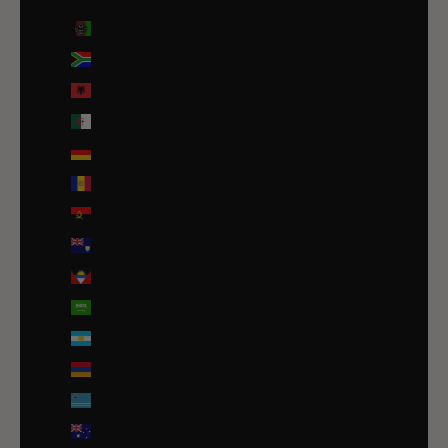
Country
Afghanistan (EUR €)
Afrique du Sud (EUR €)
Albanie (ALL L)
Algérie (DZD د.ج)
Allemagne (EUR €)
Andorre (EUR €)
Angola (EUR €)
Anguilla (XCD $)
Antigua-et-Barbuda (XCD $)
Arabie saoudite (SAR ر.س)
Argentine (EUR €)
Arménie (EUR €)
Aruba (AWG ƒ)
Australie (AUD $)