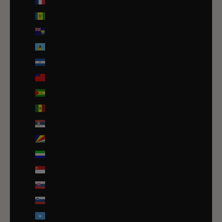
Saint-Pierre-et-Miquelon (EUR €)
Saint-Vincent-et-les Grenadines (XCD $)
Sainte-Hélène (SHP £)
Sainte-Lucie (XCD $)
Salvador (USD $)
Samoa (WST T)
Sao Tomé-et-Principe (EUR €)
Sénégal (EUR €)
Serbie (RSD РСД)
Seychelles (EUR €)
Sierra Leone (SLL Le)
Singapour (SGD $)
Slovaquie (EUR €)
Slovénie (EUR €)
Somalie (EUR €)