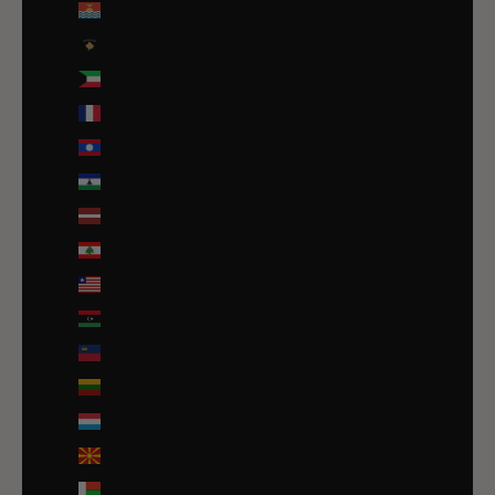
Kiribati (EUR €)
Kosovo (EUR €)
Koweït (EUR €)
La Réunion (EUR €)
Laos (LAK ₭)
Lesotho (EUR €)
Lettonie (EUR €)
Liban (EUR €)
Liberia (EUR €)
Libye (EUR €)
Liechtenstein (CHF CHF)
Lituanie (EUR €)
Luxembourg (EUR €)
Macédoine du Nord (MKD ден)
Madagascar (EUR €)