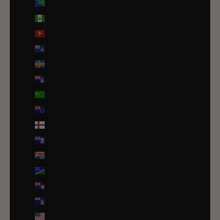
Île Christmas (AUD $)
Île Norfolk (AUD $)
Île de Man (GBP £)
Île de l’Ascension (SHP £)
Îles Åland (EUR €)
Îles Caïmans (KYD $)
Îles Cocos (AUD $)
Îles Cook (NZD $)
Îles Féroé (DKK kr.)
Îles Malouines (FKP £)
Îles Pitcairn (NZD $)
Îles Salomon (SBD $)
Îles Turques-et-Caïques (USD $)
Îles Vierges britanniques (USD $)
Îles mineures éloignées des États-Unis (USD $)