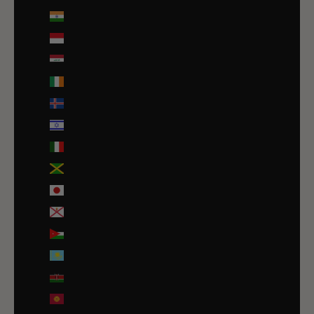
Inde (EUR €)
Indonésie (IDR Rp)
Irak (EUR €)
Irlande (EUR €)
Islande (ISK kr)
Israël (ILS ₪)
Italie (EUR €)
Jamaïque (JMD $)
Japon (JPY ¥)
Jersey (EUR €)
Jordanie (EUR €)
Kazakhstan (EUR €)
Kenya (KES KSh)
Kirghizstan (EUR €)