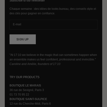
Subscribe to our newsletter
Chaque semaine : des idées de looks bureau, des conseils style et
des clés pour gagner en confiance.
SIGN UP
"At 17:10 we believe in the magic that can sometimes happen when
an ensemble makes us feel confident, professional and invincible."
Caroline and Amélie, founders of 17:10
TRY OUR PRODUCTS
BOUTIQUE LE MARAIS
36 rue de Sevigné, Paris 3
01 73 70 95 22
BOUTIQUE SAINT-SULPICE
12 rue du Cherche-Midi, Paris 6