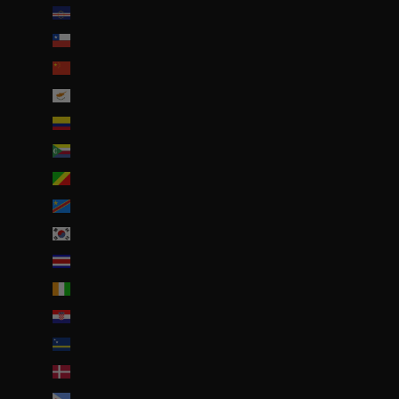
Cap-Vert (CVE $)
Chili (EUR €)
Chine (EUR €)
Chypre (EUR €)
Colombie (EUR €)
Comores (KMF Fr)
Congo-Brazzaville (XAF CFA)
Congo-Kinshasa (CDF Fr)
Corée du Sud (KRW ₩)
Costa Rica (CRC ₡)
Côte d’Ivoire (EUR €)
Croatie (EUR €)
Curaçao (ANG ƒ)
Danemark (DKK kr.)