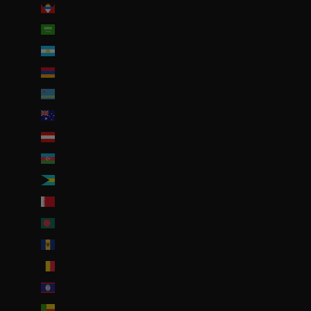
Antigua-et-Barbuda (XCD $)
Arabie saoudite (SAR ر.س)
Argentine (EUR €)
Arménie (EUR €)
Aruba (AWG ƒ)
Australie (AUD $)
Autriche (EUR €)
Azerbaïdjan (EUR €)
Bahamas (BSD $)
Bahreïn (EUR €)
Bangladesh (EUR €)
Barbade (BBD $)
Belgique (EUR €)
Belize (EUR €)
Bénin (EUR €)