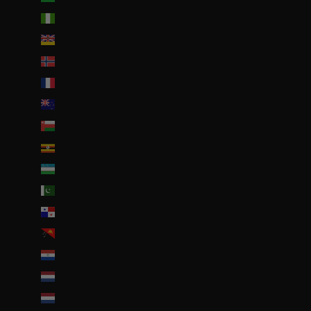
Nigeria (EUR €)
Niue (NZD $)
Norvège (EUR €)
Nouvelle-Calédonie (EUR €)
Nouvelle-Zélande (NZD $)
Oman (EUR €)
Ouganda (EUR €)
Ouzbékistan (EUR €)
Pakistan (EUR €)
Panama (USD $)
Papouasie-Nouvelle-Guinée (PGK K)
Paraguay (PYG ₲)
Pays-Bas (EUR €)
Pays-Bas caribéens (USD $)