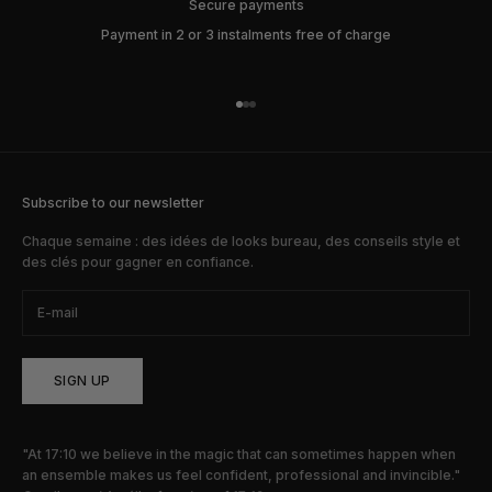
Secure payments
Payment in 2 or 3 instalments free of charge
Go to item 1
Go to item 2
Go to item 3
Subscribe to our newsletter
Chaque semaine : des idées de looks bureau, des conseils style et
des clés pour gagner en confiance.
SIGN UP
"At 17:10 we believe in the magic that can sometimes happen when
an ensemble makes us feel confident, professional and invincible."