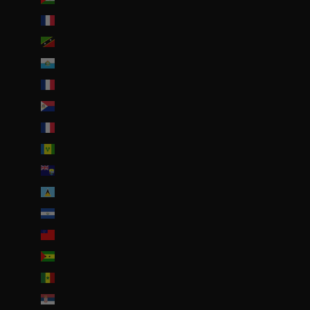
Saint-Barthélemy (EUR €)
Saint-Christophe-et-Niévès (XCD $)
Saint-Marin (EUR €)
Saint-Martin (EUR €)
Saint-Martin (partie néerlandaise) (ANG ƒ)
Saint-Pierre-et-Miquelon (EUR €)
Saint-Vincent-et-les Grenadines (XCD $)
Sainte-Hélène (SHP £)
Sainte-Lucie (XCD $)
Salvador (USD $)
Samoa (WST T)
Sao Tomé-et-Principe (EUR €)
Sénégal (EUR €)
Serbie (RSD РСД)