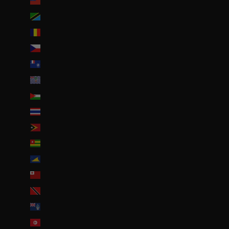
Taïwan (TWD $)
Tanzanie (TZS Sh)
Tchad (XAF CFA)
Tchéquie (CZK Kč)
Terres australes françaises (EUR €)
Territoire britannique de l’océan Indien (USD $)
Territoires palestiniens (ILS ₪)
Thaïlande (THB ฿)
Timor oriental (USD $)
Togo (EUR €)
Tokelau (NZD $)
Tonga (TOP T$)
Trinité-et-Tobago (TTD $)
Tristan da Cunha (GBP £)
Tunisie (EUR €)