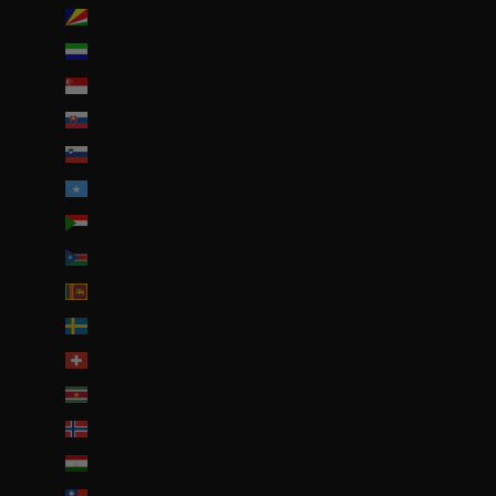
Seychelles (EUR €)
Sierra Leone (SLL Le)
Singapour (SGD $)
Slovaquie (EUR €)
Slovénie (EUR €)
Somalie (EUR €)
Soudan (EUR €)
Soudan du Sud (EUR €)
Sri Lanka (LKR ₨)
Suède (SEK kr)
Suisse (CHF CHF)
Suriname (EUR €)
Svalbard et Jan Mayen (EUR €)
Tadjikistan (TJS ЅМ)