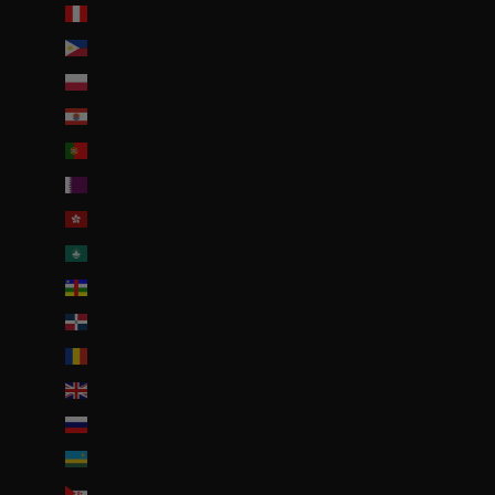
Pérou (PEN S/)
Philippines (PHP ₱)
Pologne (PLN zł)
Polynésie française (EUR €)
Portugal (EUR €)
Qatar (QAR ر.ق)
R.A.S. chinoise de Hong Kong (HKD $)
R.A.S. chinoise de Macao (EUR €)
République centrafricaine (XAF CFA)
République dominicaine (DOP $)
Roumanie (RON Lei)
Royaume-Uni (GBP £)
Russie (EUR €)
Rwanda (EUR €)
Sahara occidental (EUR €)