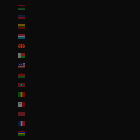
Libye (EUR €)
Liechtenstein (CHF CHF)
Lituanie (EUR €)
Luxembourg (EUR €)
Macédoine du Nord (MKD ден)
Madagascar (EUR €)
Malaisie (EUR €)
Malawi (EUR €)
Maldives (MVR MVR)
Mali (EUR €)
Malte (EUR €)
Maroc (EUR €)
Martinique (EUR €)
Maurice (MUR ₨)