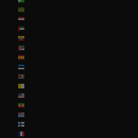
Djibouti (DJF Fdj)
Dominique (XCD $)
Égypte (EGP ج.م)
Émirats arabes unis (AED د.إ)
Équateur (USD $)
Érythrée (EUR €)
Espagne (EUR €)
Estonie (EUR €)
Eswatini (EUR €)
État de la Cité du Vatican (EUR €)
États-Unis (USD $)
Éthiopie (ETB Br)
Fidji (FJD $)
Finlande (EUR €)
France (EUR €)