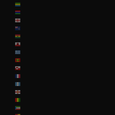
Gabon (EUR €)
Gambie (GMD D)
Géorgie (EUR €)
Géorgie du Sud-et-les Îles Sandwich du Sud (GBP £)
Ghana (EUR €)
Gibraltar (GBP £)
Grèce (EUR €)
Grenade (XCD $)
Groenland (DKK kr.)
Guadeloupe (EUR €)
Guatemala (GTQ Q)
Guernesey (GBP £)
Guinée (GNF Fr)
Guinée équatoriale (XAF CFA)