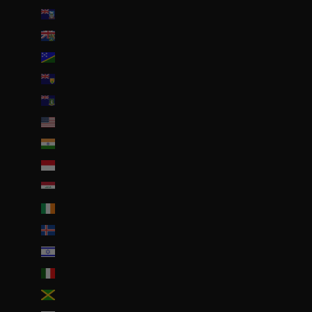
Îles Malouines (FKP £)
Îles Pitcairn (NZD $)
Îles Salomon (SBD $)
Îles Turques-et-Caïques (USD $)
Îles Vierges britanniques (USD $)
Îles mineures éloignées des États-Unis (USD $)
Inde (EUR €)
Indonésie (IDR Rp)
Irak (EUR €)
Irlande (EUR €)
Islande (ISK kr)
Israël (ILS ₪)
Italie (EUR €)
Jamaïque (JMD $)