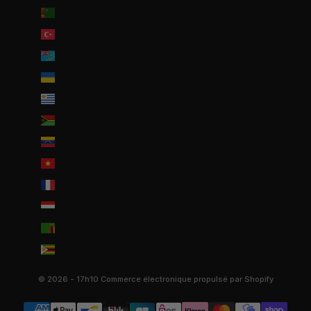
Turkménistan (EUR €)
Turquie (EUR €)
Tuvalu (AUD $)
Ukraine (EUR €)
Uruguay (UYU $U)
Vanuatu (VUV Vt)
Venezuela (USD $)
Viêt Nam (VND ₫)
Wallis-et-Futuna (EUR €)
Yémen (YER ﷼)
Zambie (EUR €)
Zimbabwe (USD $)
© 2026 - 17h10
Commerce électronique propulsé par Shopify