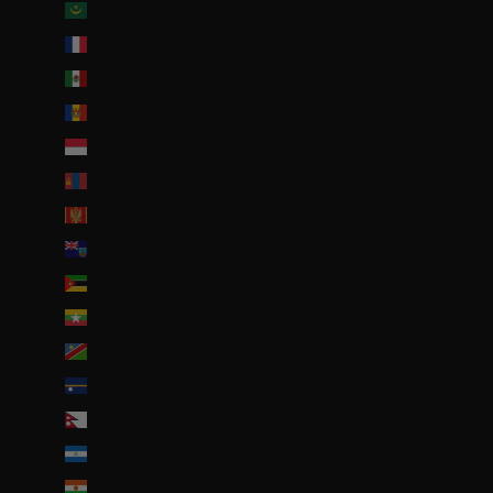
Mauritanie (EUR €)
Mayotte (EUR €)
Mexique (EUR €)
Moldavie (MDL L)
Monaco (EUR €)
Mongolie (MNT ₮)
Monténégro (EUR €)
Montserrat (XCD $)
Mozambique (EUR €)
Myanmar (Birmanie) (EUR €)
Namibie (EUR €)
Nauru (AUD $)
Népal (NPR Rs.)
Nicaragua (NIO C$)
Niger (EUR €)