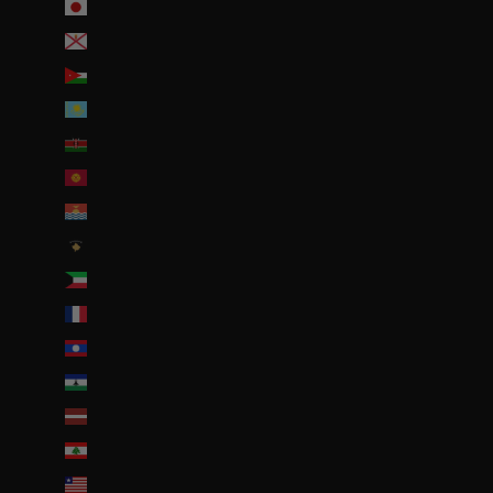
Japon (JPY ¥)
Jersey (EUR €)
Jordanie (EUR €)
Kazakhstan (EUR €)
Kenya (KES KSh)
Kirghizstan (EUR €)
Kiribati (EUR €)
Kosovo (EUR €)
Koweït (EUR €)
La Réunion (EUR €)
Laos (LAK ₭)
Lesotho (EUR €)
Lettonie (EUR €)
Liban (EUR €)
Liberia (EUR €)