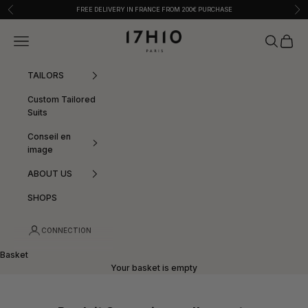
Skip to content
Previous
Nex
FREE DELIVERY IN FRANCE FROM 200€ PURCHASE
17:10
Menu
Search
Basket
TAILORS
Custom Tailored
Suits
Conseil en
image
ABOUT US
SHOPS
CONNECTION
Basket
Your basket is empty