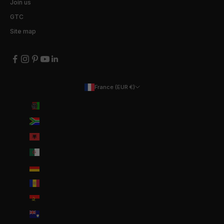
Join us
GTC
Site map
France (EUR €)
Country
Afghanistan (EUR €)
Afrique du Sud (EUR €)
Albanie (ALL L)
Algérie (DZD د.ج)
Allemagne (EUR €)
Andorre (EUR €)
Angola (EUR €)
Anguilla (XCD $)