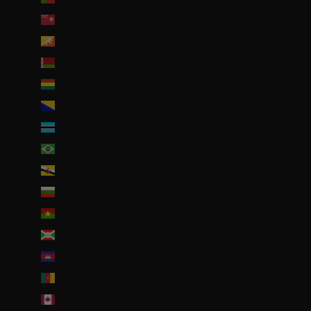
Bermudes (USD $)
Bhoutan (EUR €)
Biélorussie (EUR €)
Bolivie (BOB Bs.)
Bosnie-Herzégovine (BAM КМ)
Botswana (EUR €)
Brésil (EUR €)
Brunei (BND $)
Bulgarie (EUR €)
Burkina Faso (EUR €)
Burundi (BIF Fr)
Cambodge (EUR €)
Cameroun (XAF CFA)
Canada (CAD $)