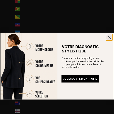
Guinée-Bissau (EUR €)
Guyana (GYD $)
Guyane française (EUR €)
Haïti (EUR €)
Honduras (HNL L)
Hongrie (HUF Ft)
VOTRE DIAGNOSTIC
Île Christmas (AUD $)
STYLISTIQUE
Île Norfolk (AUD $)
Découvrez votre morphologie, les
couleurs qui illuminent votre teint et les
Île de Man (GBP £)
coupes qui subliment naturellement
votre silhouette.
Île de l’Ascension (SHP £)
JE DÉCOUVRE MON PROFIL
Îles Åland (EUR €)
Îles Caïmans (KYD $)
Îles Cocos (AUD $)
Îles Cook (NZD $)
Îles Féroé (DKK kr.)