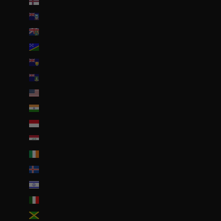
Îles Féroé (DKK kr.)
Îles Malouines (FKP £)
Îles Pitcairn (NZD $)
Îles Salomon (SBD $)
Îles Turques-et-Caïques (USD $)
Îles Vierges britanniques (USD $)
Îles mineures éloignées des États-Unis (USD $)
Inde (EUR €)
Indonésie (IDR Rp)
Irak (EUR €)
Irlande (EUR €)
Islande (ISK kr)
Israël (ILS ₪)
Italie (EUR €)
Jamaïque (JMD $)