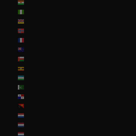
Niger (EUR €)
Nigeria (EUR €)
Niue (NZD $)
Norvège (EUR €)
Nouvelle-Calédonie (EUR €)
Nouvelle-Zélande (NZD $)
Oman (EUR €)
Ouganda (EUR €)
Ouzbékistan (EUR €)
Pakistan (EUR €)
Panama (USD $)
Papouasie-Nouvelle-Guinée (PGK K)
Paraguay (PYG ₲)
Pays-Bas (EUR €)
Pays-Bas caribéens (USD $)