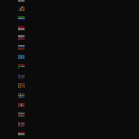
Seychelles (EUR €)
Sierra Leone (SLL Le)
Singapour (SGD $)
Slovaquie (EUR €)
Slovénie (EUR €)
Somalie (EUR €)
Soudan (EUR €)
Soudan du Sud (EUR €)
Sri Lanka (LKR ₨)
Suède (SEK kr)
Suisse (CHF CHF)
Suriname (EUR €)
Svalbard et Jan Mayen (EUR €)
Tadjikistan (TJS ЅМ)