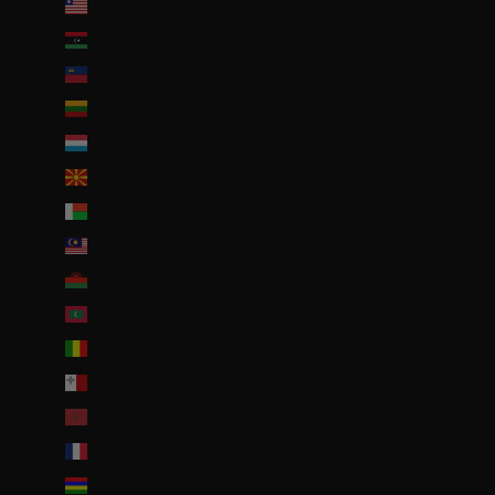
Liberia (EUR €)
Libye (EUR €)
Liechtenstein (CHF CHF)
Lituanie (EUR €)
Luxembourg (EUR €)
Macédoine du Nord (MKD ден)
Madagascar (EUR €)
Malaisie (EUR €)
Malawi (EUR €)
Maldives (MVR MVR)
Mali (EUR €)
Malte (EUR €)
Maroc (EUR €)
Martinique (EUR €)
Maurice (MUR ₨)