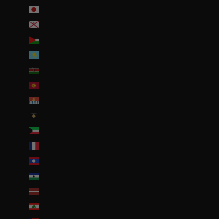
Japon (JPY ¥)
Jersey (EUR €)
Jordanie (EUR €)
Kazakhstan (EUR €)
Kenya (KES KSh)
Kirghizstan (EUR €)
Kiribati (EUR €)
Kosovo (EUR €)
Koweït (EUR €)
La Réunion (EUR €)
Laos (LAK ₭)
Lesotho (EUR €)
Lettonie (EUR €)
Liban (EUR €)