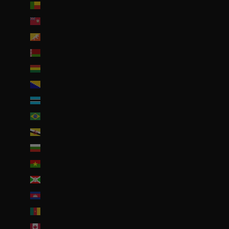
Bénin (EUR €)
Bermudes (USD $)
Bhoutan (EUR €)
Biélorussie (EUR €)
Bolivie (BOB Bs.)
Bosnie-Herzégovine (BAM КМ)
Botswana (EUR €)
Brésil (EUR €)
Brunei (BND $)
Bulgarie (EUR €)
Burkina Faso (EUR €)
Burundi (BIF Fr)
Cambodge (EUR €)
Cameroun (XAF CFA)
Canada (CAD $)