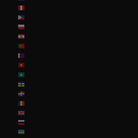
Pérou (PEN S/)
Philippines (PHP ₱)
Pologne (PLN zł)
Polynésie française (EUR €)
Portugal (EUR €)
Qatar (QAR ر.ق)
R.A.S. chinoise de Hong Kong (HKD $)
R.A.S. chinoise de Macao (EUR €)
République centrafricaine (XAF CFA)
République dominicaine (DOP $)
Roumanie (RON Lei)
Royaume-Uni (GBP £)
Russie (EUR €)
Rwanda (EUR €)