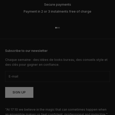
Secure payments
Payment in 2 or 3 instalments free of charge
Go to item 1
Go to item 2
Go to item 3
Subscribe to our newsletter
Chaque semaine : des idées de looks bureau, des conseils style et
des clés pour gagner en confiance.
SIGN UP
"At 17:10 we believe in the magic that can sometimes happen when
an ensemble makes us feel confident, professional and invincible."