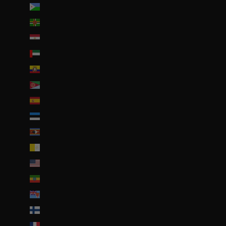
Djibouti (DJF Fdj)
Dominique (XCD $)
Égypte (EGP ج.م)
Émirats arabes unis (AED د.إ)
Équateur (USD $)
Érythrée (EUR €)
Espagne (EUR €)
Estonie (EUR €)
Eswatini (EUR €)
État de la Cité du Vatican (EUR €)
États-Unis (USD $)
Éthiopie (ETB Br)
Fidji (FJD $)
Finlande (EUR €)
France (EUR €)