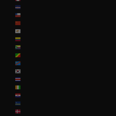
Cap-Vert (CVE $)
Chili (EUR €)
Chine (EUR €)
Chypre (EUR €)
Colombie (EUR €)
Comores (KMF Fr)
Congo-Brazzaville (XAF CFA)
Congo-Kinshasa (CDF Fr)
Corée du Sud (KRW ₩)
Costa Rica (CRC ₡)
Côte d’Ivoire (EUR €)
Croatie (EUR €)
Curaçao (ANG ƒ)
Danemark (DKK kr.)