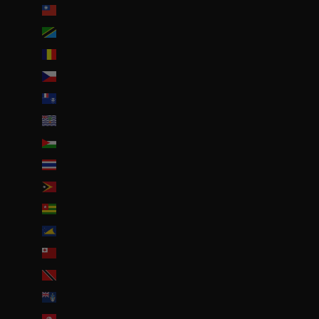
Taïwan (TWD $)
Tanzanie (TZS Sh)
Tchad (XAF CFA)
Tchéquie (CZK Kč)
Terres australes françaises (EUR €)
Territoire britannique de l’océan Indien (USD $)
Territoires palestiniens (ILS ₪)
Thaïlande (THB ฿)
Timor oriental (USD $)
Togo (EUR €)
Tokelau (NZD $)
Tonga (TOP T$)
Trinité-et-Tobago (TTD $)
Tristan da Cunha (GBP £)