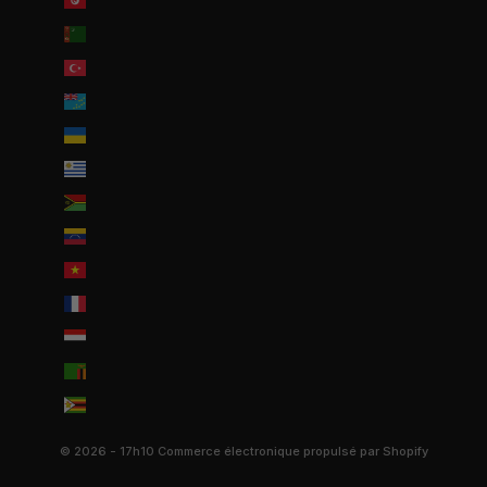
Tunisie (EUR €)
Turkménistan (EUR €)
Turquie (EUR €)
Tuvalu (AUD $)
Ukraine (EUR €)
Uruguay (UYU $U)
Vanuatu (VUV Vt)
Venezuela (USD $)
Viêt Nam (VND ₫)
Wallis-et-Futuna (EUR €)
Yémen (YER ﷼)
Zambie (EUR €)
Zimbabwe (USD $)
© 2026 - 17h10
Commerce électronique propulsé par Shopify