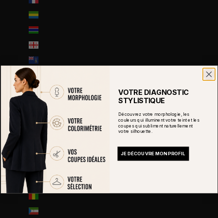
Gabon (EUR €)
Gambie (GMD D)
Géorgie (EUR €)
Géorgie du Sud-et-les Îles Sandwich du Sud (GBP £)
Ghana (EUR €)
Gibraltar (GBP £)
VOTRE DIAGNOSTIC
STYLISTIQUE
Grèce (EUR €)
Découvrez votre morphologie, les
Grenade (XCD $)
couleurs qui illuminent votre teint et les
coupes qui subliment naturellement
votre silhouette.
Groenland (DKK kr.)
Guadeloupe (EUR €)
JE DÉCOUVRE MON PROFIL
Guatemala (GTQ Q)
Guernesey (GBP £)
Guinée (GNF Fr)
Guinée équatoriale (XAF CFA)