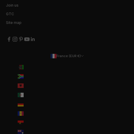
Join us
GTC
Site map
France (EUR €)
Country
Afghanistan (EUR €)
Afrique du Sud (EUR €)
Albanie (ALL L)
Algérie (DZD د.ج)
Allemagne (EUR €)
Andorre (EUR €)
Angola (EUR €)
Anguilla (XCD $)