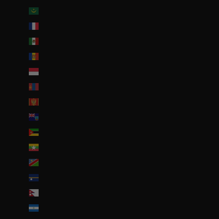
Mauritanie (EUR €)
Mayotte (EUR €)
Mexique (EUR €)
Moldavie (MDL L)
Monaco (EUR €)
Mongolie (MNT ₮)
Monténégro (EUR €)
Montserrat (XCD $)
Mozambique (EUR €)
Myanmar (Birmanie) (EUR €)
Namibie (EUR €)
Nauru (AUD $)
Népal (NPR Rs.)
Nicaragua (NIO C$)