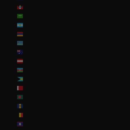
Antigua-et-Barbuda (XCD $)
Arabie saoudite (SAR ر.س)
Argentine (EUR €)
Arménie (EUR €)
Aruba (AWG ƒ)
Australie (AUD $)
Autriche (EUR €)
Azerbaïdjan (EUR €)
Bahamas (BSD $)
Bahreïn (EUR €)
Bangladesh (EUR €)
Barbade (BBD $)
Belgique (EUR €)
Belize (EUR €)