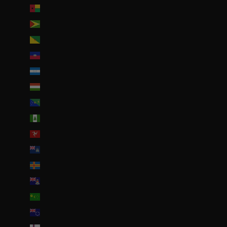
Guinée-Bissau (EUR €)
Guyana (GYD $)
Guyane française (EUR €)
Haïti (EUR €)
Honduras (HNL L)
Hongrie (HUF Ft)
Île Christmas (AUD $)
Île Norfolk (AUD $)
Île de Man (GBP £)
Île de l’Ascension (SHP £)
Îles Åland (EUR €)
Îles Caïmans (KYD $)
Îles Cocos (AUD $)
Îles Cook (NZD $)