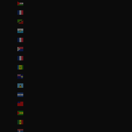
Sahara occidental (EUR €)
Saint-Barthélemy (EUR €)
Saint-Christophe-et-Niévès (XCD $)
Saint-Marin (EUR €)
Saint-Martin (EUR €)
Saint-Martin (partie néerlandaise) (ANG ƒ)
Saint-Pierre-et-Miquelon (EUR €)
Saint-Vincent-et-les Grenadines (XCD $)
Sainte-Hélène (SHP £)
Sainte-Lucie (XCD $)
Salvador (USD $)
Samoa (WST T)
Sao Tomé-et-Principe (EUR €)
Sénégal (EUR €)
Serbie (RSD РСД)