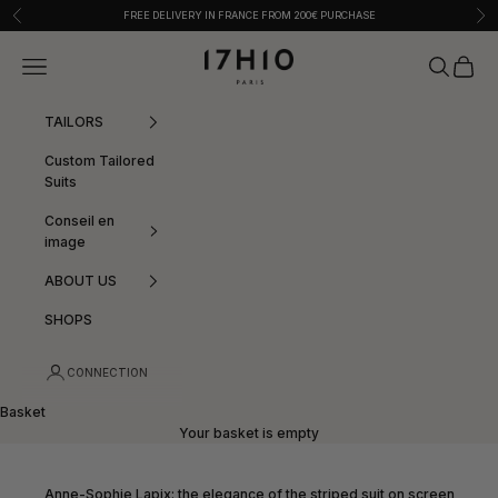
Skip to content
Previous
Nex
FREE DELIVERY IN FRANCE FROM 200€ PURCHASE
17:10
Menu
Search
Basket
TAILORS
Custom Tailored
Suits
Conseil en
image
ABOUT US
SHOPS
CONNECTION
Basket
Your basket is empty
Anne-Sophie Lapix: the elegance of the striped suit on screen